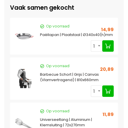
Vaak samen gekocht
Op voorraad
14,99
Paëllapan | Plaatstaal | Ø340x40(h)mm
1
Op voorraad
20,89
Barbecue Schort | Grijs | Canvas
(Vlamvertragend) | 810x660mm
1
Op voorraad
11,89
Universeeltang | Aluminium |
Klemsluiting | 72x270mm