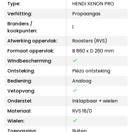
Type:
HENDI XENON PRO
Verhitting:
Propaangas
Branders /
1
kookpunten:
Afwerking oppervlak:
Roosters (RVS)
Formaat oppervlak:
B 860 x D 260 mm
Windbescherming:
Ontsteking:
Piëzo ontsteking
Bediening:
Analoog
Vetopvang:
Onderstel:
Inklapbaar + wielen
Materiaal:
RVS 18/0
Wielen:
Toepassing:
Buiten