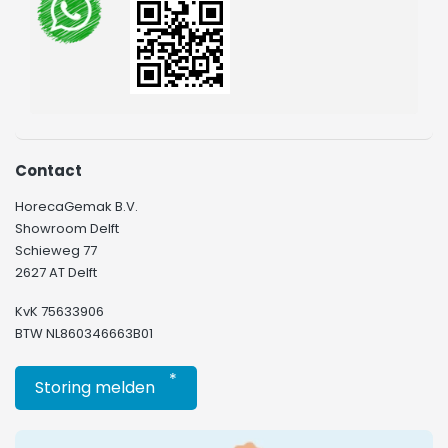
Contact
HorecaGemak B.V.
Showroom Delft
Schieweg 77
2627 AT Delft
KvK 75633906
BTW NL860346663B01
*
Storing melden