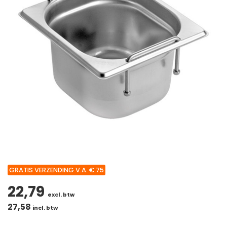
GRATIS VERZENDING V.A. € 75
22,79
excl. btw
27,58
incl. btw