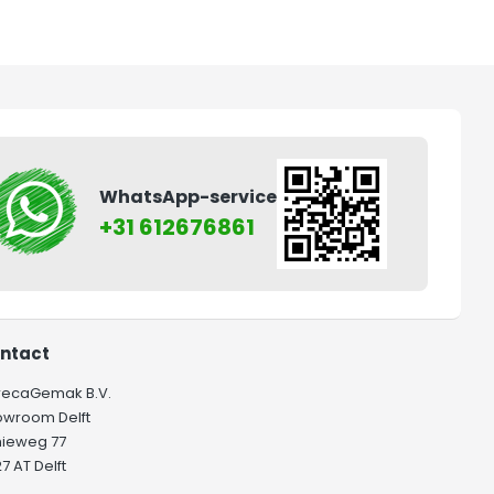
WhatsApp-service
+31 612676861
ntact
recaGemak B.V.
owroom Delft
hieweg 77
7 AT Delft