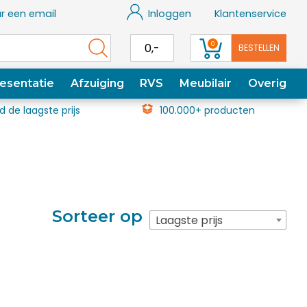
r een email
Inloggen
Klantenservice
0
0,-
BESTELLEN
esentatie
Afzuiging
RVS
Meubilair
Overig
jd de laagste prijs
100.000+ producten
Sorteer op
Laagste prijs