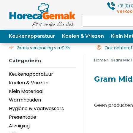
+31
0
8
(
)
verkoo
Keukenapparatuur
Koelen & Vriezen
Klein Mat
Gratis verzending v.a €75
Ook achteraf
Home
Gram Midi
Categorieën
Keukenapparatuur
Gram Mid
Koelen & Vriezen
Klein Materiaal
Warmhouden
Geen producten 
Hygiëne & Vaatwassers
Presentatie
Afzuiging