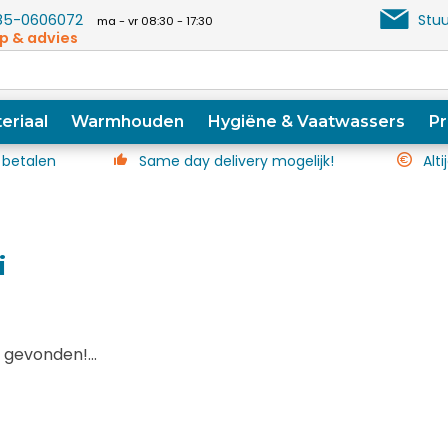
5-0606072
Stuu
ma - vr 08:30 - 17:30
p & advies
eriaal
Warmhouden
Hygiëne & Vaatwassers
Pr
 betalen
Same day delivery mogelijk!
Alti
i
gevonden!...