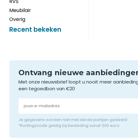
RVS
Meubilair
Overig
Recent bekeken
Ontvang nieuwe aanbieding
Met onze nieuwsbrief loopt u nooit meer aanbiedin
een tegoedbon van €20
Je gegevens worden niet met derde partijen gedeeld
*Kortingscode geldig bij besteding vanaf 300 euro