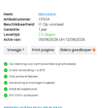
Microsave
Merk:
Artikelnummer:
CPS1A
Beschikbaarheid:
Op voorraad
Garantie:
1 jaar
Levertijd:
2-3 dagen
Actie van:
05/08/2026 t/m 12/08/2026
Vraagje ?
Print pagina
Elders goedkoper
Op rekening voor (semi)overheid & grootzakelijk
Gratis verzending v.a €75
Ook achteraf betalen
Aansluiting & montage mogelijk!
Altijd de laagste prijs
100.000+ producten