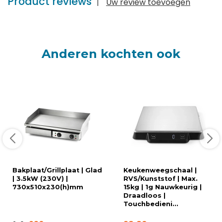
Product reviews
|
Uw review toevoegen
Anderen kochten ook
Bakplaat/Grillplaat | Glad
Keukenweegschaal |
| 3.5kW (230V) |
RVS/Kunststof | Max.
730x510x230(h)mm
15kg | 1g Nauwkeurig |
Draadloos |
Touchbedieni...