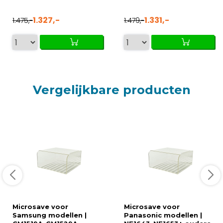
1.327,-
1.331,-
1.475,-
1.479,-
Vergelijkbare producten
Microsave voor
Microsave voor
Samsung modellen |
Panasonic modellen |