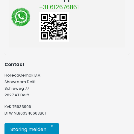
+31 612676861
Contact
HorecaGemak B.V.
Showroom Delft
Schieweg 77
2627 AT Delft
KvK 75633906
BTW NL860346663B01
*
Storing melden