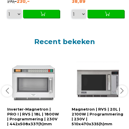
230,-
38,89
270,-
Recent bekeken
Inverter-Magnetron |
Magnetron | RVS | 20L |
PRO I | RVS | 18L | 1800W
2100W | Programmering
| Programmering | 230V
| 230V |
| 442x508x337(h)mm
510x470x335(h)mm