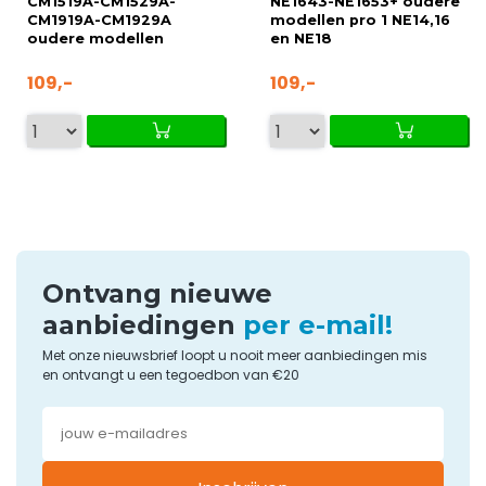
CM1519A-CM1529A-
NE1643-NE1653+ oudere
CM1919A-CM1929A
modellen pro 1 NE14,16
oudere modellen
en NE18
CM12,...
109,-
109,-
Ontvang nieuwe
aanbiedingen
per e-mail!
Met onze nieuwsbrief loopt u nooit meer aanbiedingen mis
en ontvangt u een tegoedbon van €20