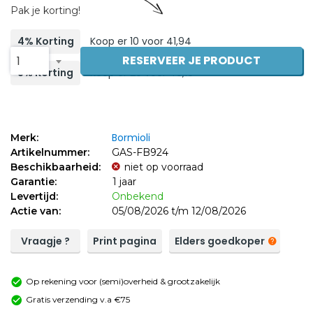
Pak je korting!
4% Korting
Koop er 10 voor 41,94
RESERVEER JE PRODUCT
1
8% Korting
Koop er 20 voor 40,19
Bormioli
Merk:
Artikelnummer:
GAS-FB924
Beschikbaarheid:
niet op voorraad
Garantie:
1 jaar
Levertijd:
Onbekend
Actie van:
05/08/2026 t/m 12/08/2026
Vraagje ?
Print pagina
Elders goedkoper
Op rekening voor (semi)overheid & grootzakelijk
Gratis verzending v.a €75