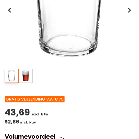
GRATIS VERZENDING V.A. € 75
43,69
excl. btw
52,86
incl. btw
Volumevoordeel