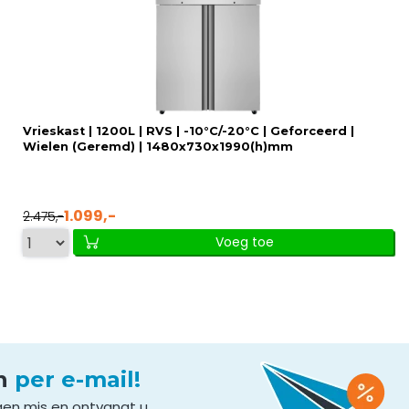
Vrieskast | 1200L | RVS | -10°C/-20°C | Geforceerd |
Wielen (Geremd) | 1480x730x1990(h)mm
1.099,-
2.475,-
Voeg toe
en
per e-mail!
gen mis en ontvangt u