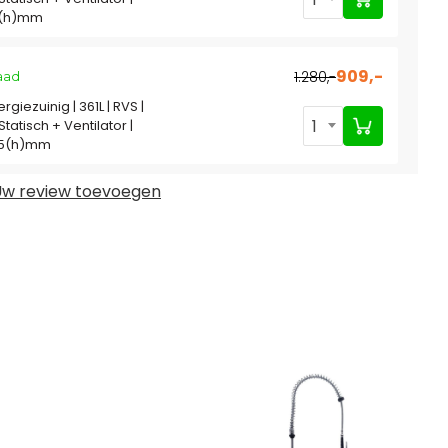
5(h)mm
909,-
1.280,-
aad
rgiezuinig | 361L | RVS |
1
tatisch + Ventilator |
55(h)mm
w review toevoegen