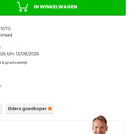
IN WINKELWAGEN
-1070
orraad
n
26 t/m 13/08/2026
 & grootzakelijk
!
a
Elders goedkoper