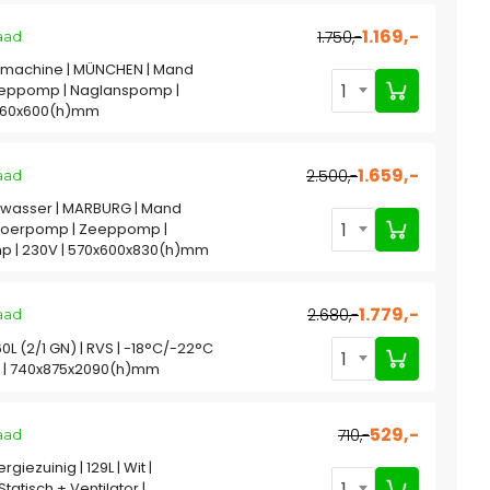
1.169,-
1.750,-
aad
machine | MÜNCHEN | Mand
1
eeppomp | Naglanspomp |
x460x600(h)mm
1.659,-
2.500,-
aad
wasser | MARBURG | Mand
1
fvoerpomp | Zeeppomp |
 | 230V | 570x600x830(h)mm
1.779,-
2.680,-
aad
60L (2/1 GN) | RVS | -18°C/-22°C
1
d | 740x875x2090(h)mm
529,-
710,-
aad
rgiezuinig | 129L | Wit |
1
tatisch + Ventilator |