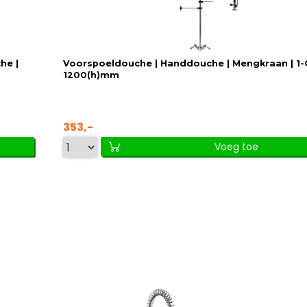
he |
Voorspoeldouche | Handdouche | Mengkraan | 1-G
1200(h)mm
353,-
Voeg toe