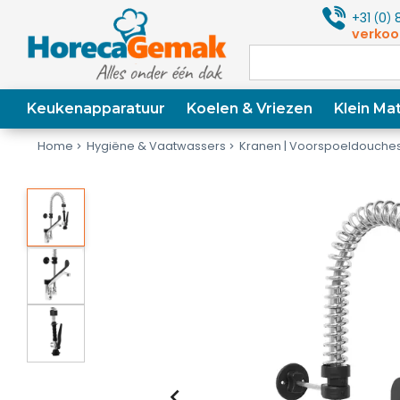
+31
0
8
(
)
verkoo
Keukenapparatuur
Koelen & Vriezen
Klein Mat
Home
Hygiëne & Vaatwassers
Kranen | Voorspoeldouche