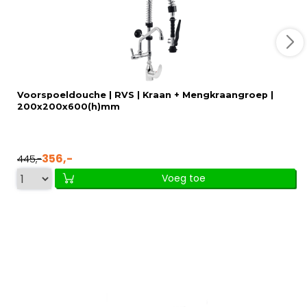
Voorspoeldouche | RVS | Kraan + Mengkraangroep |
200x200x600(h)mm
356,-
445,-
Voeg toe