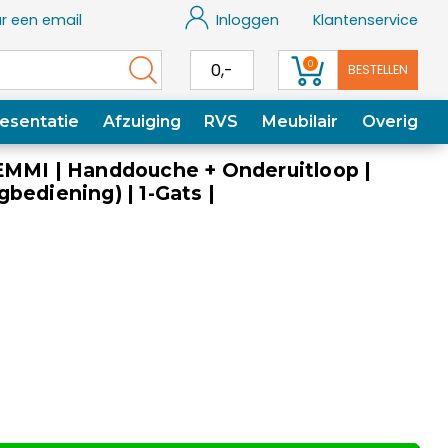
r een email
Inloggen
Klantenservice
0
0,-
BESTELLEN
esentatie
Afzuiging
RVS
Meubilair
Overig
EMMI | Handdouche + Onderuitloop |
bediening) | 1-Gats |