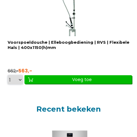
Voorspoeldouche | Elleboogbediening | RVS | Flexibele
Hals | 400x1150(h)mm
563,-
662,-
Voeg toe
Recent bekeken