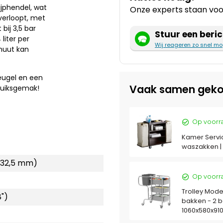
jphendel, wat
Onze experts staan voor
verloopt, met
bij 3,5 bar
Stuur een beric
liter per
Wij reageren zo snel mo
inuut kan
eugel en een
Vaak samen geko
ruiksgemak!
Op voorr
Kamer Servic
waszakken |
 32,5 mm)
Op voorr
Trolley Mode
8")
bakken - 2 b
1060x580x9