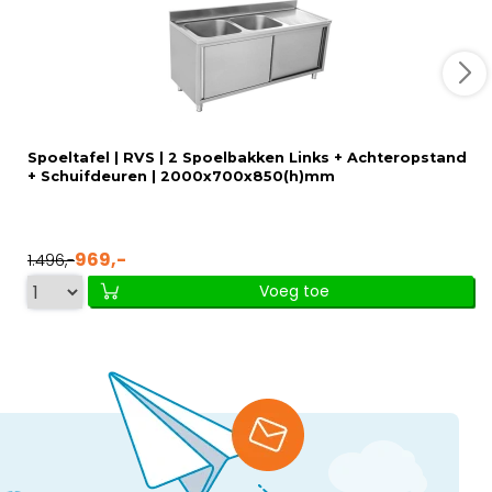
Spoeltafel | RVS | 2 Spoelbakken Links + Achteropstand
+ Schuifdeuren | 2000x700x850(h)mm
969,-
1.496,-
Voeg toe