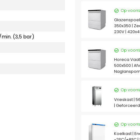
Op voorr
Glazenspoel
350x350 | Z
230V | 420
r/min. (3,5 bar)
Op voorr
Horeca Vaat
500x500 | A
Naglanspomp
Op voorr
Vrieskast | 5
| Geforceer
Op voorr
Koelkast | Ene
-2°C/+8°C | S