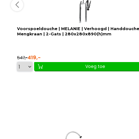
Voorspoeldouche | MELANIE | Verhoogd | Handdouche
Mengkraan | 2-Gats | 280x280x890(h)mm
419,-
547,-
Voeg toe