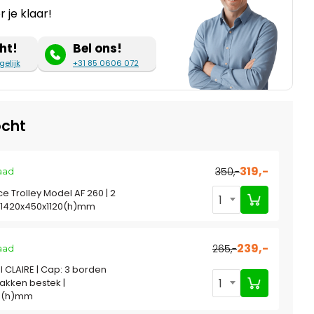
 je klaar!
ht!
Bel ons!
gelijk
+31 85 0606 072
cht
319,-
350,-
aad
e Trolley Model AF 260 | 2
1
 1420x450x1120(h)mm
239,-
265,-
aad
l CLAIRE | Cap: 3 borden
1
akken bestek |
10(h)mm