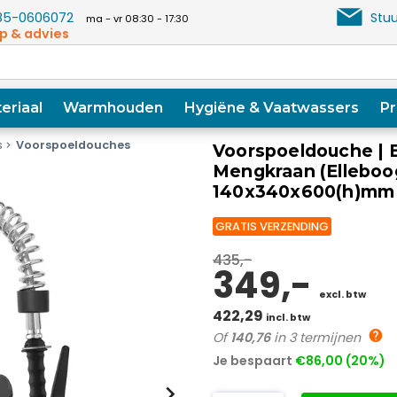
5-0606072
Stuu
ma - vr 08:30 - 17:30
p & advies
eriaal
Warmhouden
Hygiëne & Vaatwassers
Pr
s
Voorspoeldouches
Voorspoeldouche | 
Mengkraan (Elleboog
140x340x600(h)mm
GRATIS VERZENDING
435,-
349,-
excl. btw
422,29
incl. btw
Of
140,76
in 3 termijnen
Je bespaart
€86,00 (20%)