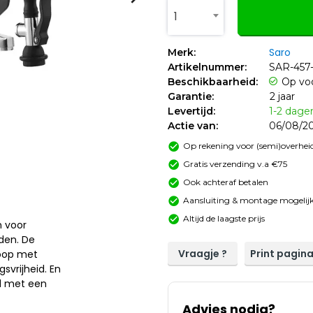
1
Saro
Merk:
Artikelnummer:
SAR-457
Beschikbaarheid:
Op vo
Garantie:
2 jaar
Levertijd:
1-2 dage
Actie van:
06/08/20
Op rekening voor (semi)overheid
Gratis verzending v.a €75
Ook achteraf betalen
Aansluiting & montage mogelijk
Altijd de laagste prijs
n voor
den. De
Vraagje ?
Print pagin
loop met
svrijheid. En
rd met een
Advies nodig?