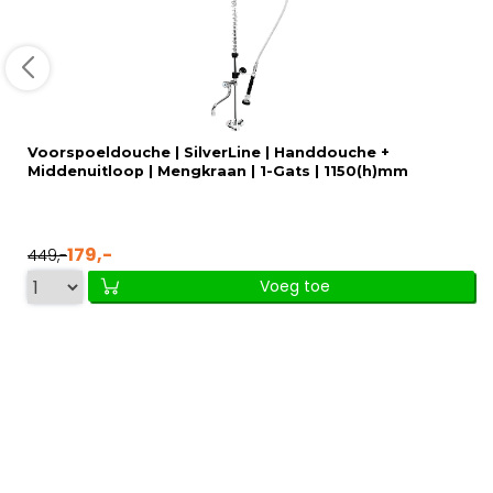
Voorspoeldouche | SilverLine | Handdouche +
Middenuitloop | Mengkraan | 1-Gats | 1150(h)mm
179,-
449,-
Voeg toe