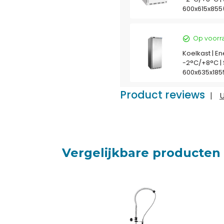
600x615x85
Op voorr
Koelkast | Ene
-2°C/+8°C | S
600x635x18
Product reviews
|
U
Vergelijkbare producten