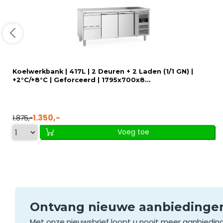
Koelwerkbank | 417L | 2 Deuren + 2 Laden (1/1 GN) |
+2°C/+8°C | Geforceerd | 1795x700x8...
1.350,-
1.875,-
Voeg toe
Ontvang nieuwe aanbieding
Met onze nieuwsbrief loopt u nooit meer aanbiedin