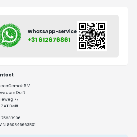
WhatsApp-service
+31 612676861
ntact
recaGemak B.V.
owroom Delft
hieweg 77
7 AT Delft
K 75633906
W NL860346663B01