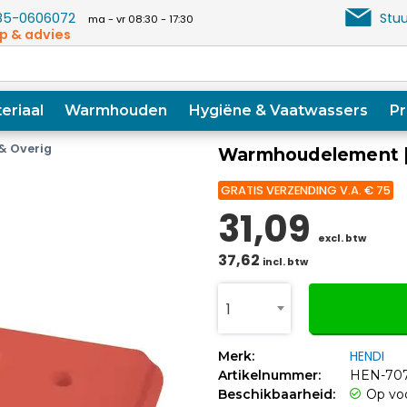
5-0606072
Stuu
ma - vr 08:30 - 17:30
p & advies
eriaal
Warmhouden
Hygiëne & Vaatwassers
Pr
& Overig
Warmhoudelement | 
GRATIS VERZENDING V.A. € 75
31,09
excl. btw
37,62
incl. btw
1
HENDI
Merk:
Artikelnummer:
HEN-70
Beschikbaarheid:
Op vo