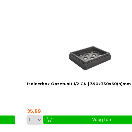
Isoleerbox Opzetunit 1/2 GN | 390x330x60(h)mm
35,99
Voeg toe