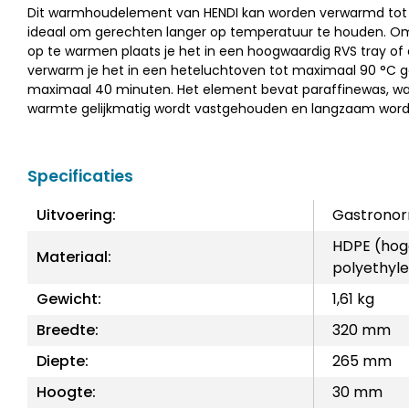
Dit warmhoudelement van HENDI kan worden verwarmd tot 
ideaal om gerechten langer op temperatuur te houden. O
op te warmen plaats je het in een hoogwaardig RVS tray of
verwarm je het in een heteluchtoven tot maximaal 90 °C 
maximaal 40 minuten. Het element bevat paraffinewas, w
warmte gelijkmatig wordt vastgehouden en langzaam word
Specificaties
Uitvoering:
Gastronor
HDPE (hog
Materiaal:
polyethyl
Gewicht:
1,61 kg
Breedte:
320 mm
Diepte:
265 mm
Hoogte:
30 mm