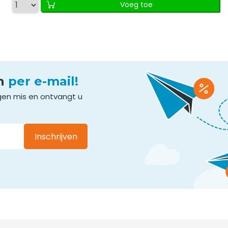
Voeg toe
en
per e-mail!
gen mis en ontvangt u
Inschrijven