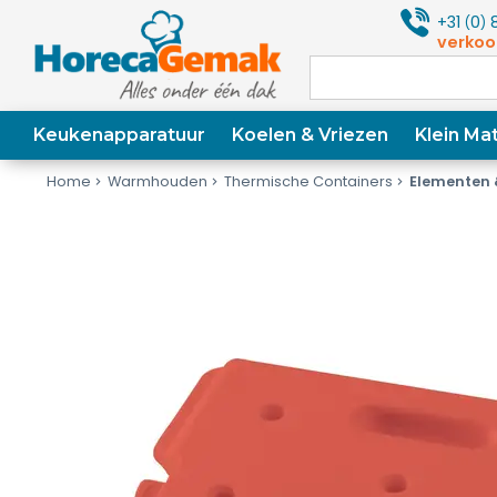
+31
0
8
(
)
verkoo
Keukenapparatuur
Koelen & Vriezen
Klein Mat
Home
Warmhouden
Thermische Containers
Elementen 