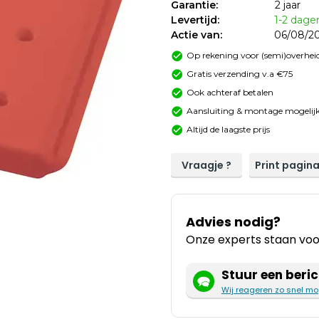
Garantie:
2 jaar
Levertijd:
1-2 dage
Actie van:
06/08/20
Op rekening voor (semi)overheid
Gratis verzending v.a €75
Ook achteraf betalen
Aansluiting & montage mogelijk
Altijd de laagste prijs
Vraagje ?
Print pagin
Advies nodig?
Onze experts staan voor
Stuur een beric
Wij reageren zo snel mo