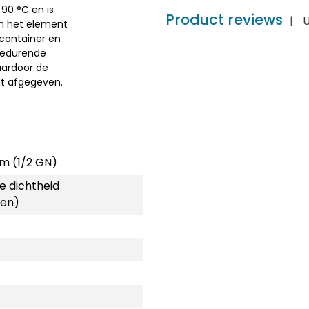
90 °C en is
Product reviews
|
U
m het element
 container en
gedurende
aardoor de
t afgegeven.
m (1/2 GN)
e dichtheid
een)