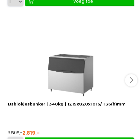
Voeg toe
IJsblokjesbunker | 340kg | 1219x820x1016/1136(h)mm
2.819,-
3.505,-