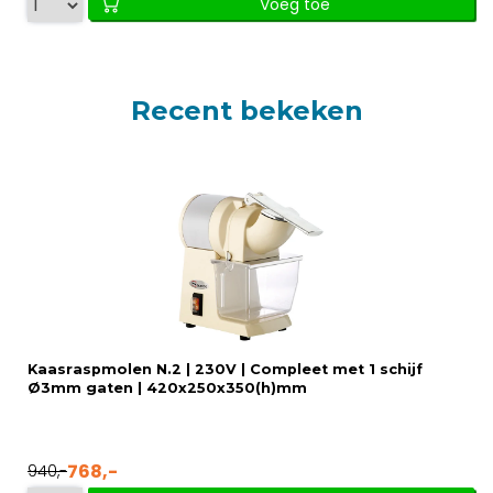
Voeg toe
Recent bekeken
Kaasraspmolen N.2 | 230V | Compleet met 1 schijf
Ø3mm gaten | 420x250x350(h)mm
768,-
940,-