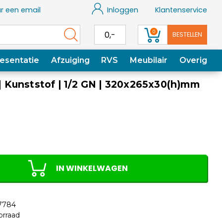
r een email
Inloggen
Klantenservice
0
0,-
BESTELLEN
esentatie
Afzuiging
RVS
Meubilair
Overig
Kunststof | 1/2 GN | 320x265x30(h)mm
IN WINKELWAGEN
7784
orraad