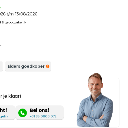
n
26 t/m 13/08/2026
 & grootzakelijk
!
a
Elders goedkoper
 je klaar!
ht!
Bel ons!
gelijk
+31 85 0606 072