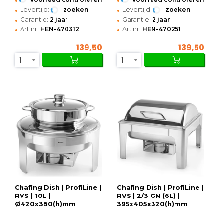
•
•
Levertijd:
zoeken
Levertijd:
zoeken
•
•
Garantie:
2 jaar
Garantie:
2 jaar
•
•
Art.nr:
HEN-470312
Art.nr:
HEN-470251
139,50
139,50
1
1
Chafing Dish | ProfiLine |
Chafing Dish | ProfiLine |
RVS | 10L |
RVS | 2/3 GN (6L) |
Ø420x380(h)mm
395x405x320(h)mm