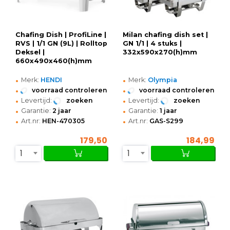
Chafing Dish | ProfiLine |
Milan chafing dish set |
RVS | 1/1 GN (9L) | Rolltop
GN 1/1 | 4 stuks |
Deksel |
332x590x270(h)mm
660x490x460(h)mm
•
•
Merk:
HENDI
Merk:
Olympia
•
•
voorraad controleren
voorraad controleren
•
•
Levertijd:
zoeken
Levertijd:
zoeken
•
•
Garantie:
2 jaar
Garantie:
1 jaar
•
•
Art.nr:
HEN-470305
Art.nr:
GAS-S299
179,50
184,99
1
1