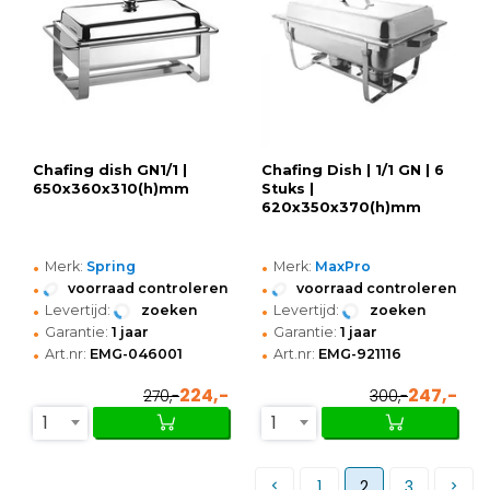
Chafing dish GN1/1 |
Chafing Dish | 1/1 GN | 6
650x360x310(h)mm
Stuks |
620x350x370(h)mm
•
•
Merk:
Spring
Merk:
MaxPro
•
•
voorraad controleren
voorraad controleren
•
•
Levertijd:
zoeken
Levertijd:
zoeken
•
•
Garantie:
1 jaar
Garantie:
1 jaar
•
•
Art.nr:
EMG-046001
Art.nr:
EMG-921116
224,-
247,-
270,-
300,-
1
1
1
2
3