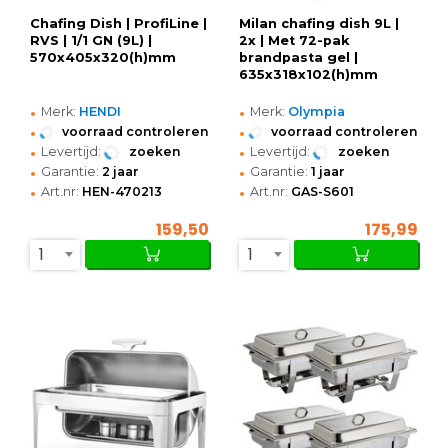
Chafing Dish | ProfiLine |
Milan chafing dish 9L |
RVS | 1/1 GN (9L) |
2x | Met 72-pak
570x405x320(h)mm
brandpasta gel |
635x318x102(h)mm
•
•
Merk:
HENDI
Merk:
Olympia
•
•
voorraad controleren
voorraad controleren
•
•
Levertijd:
zoeken
Levertijd:
zoeken
•
•
Garantie:
2 jaar
Garantie:
1 jaar
•
•
Art.nr:
HEN-470213
Art.nr:
GAS-S601
159,50
175,99
1
1