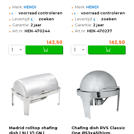
•
•
Merk:
HENDI
Merk:
HENDI
•
•
voorraad controleren
voorraad controleren
•
•
Levertijd:
zoeken
Levertijd:
zoeken
•
•
Garantie:
2 jaar
Garantie:
2 jaar
•
•
Art.nr:
HEN-470244
Art.nr:
HEN-470237
142,50
142,50
1
1
Madrid rolltop chafing
Chafing dish RVS Classic
dish | 9L| 1/1 GN |
One Ø53x45(h)cm