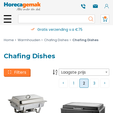
0
Gratis verzending v.a €75
Home
Warmhouden
Chafing Dishes
Chafing Dishes
Chafing Dishes
Filters
Laagste prijs
1
2
3