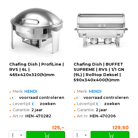
Chafing Dish | ProfiLine |
Chafing Dish | BUFFET
RVS | 6L |
SUPREME | RVS | 1/1 GN
465x420x320(h)mm
(9L) | Rolltop Deksel |
590x340x400(h)mm
•
•
Merk:
HENDI
Merk:
HENDI
•
•
voorraad controleren
voorraad controleren
•
•
Levertijd:
zoeken
Levertijd:
zoeken
•
•
Garantie:
2 jaar
Garantie:
2 jaar
•
•
Art.nr:
HEN-470282
Art.nr:
HEN-470206
125,-
129,50
1
1