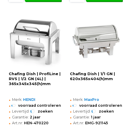
Chafing Dish | ProfiLine |
Chafing Dish | 1/1 GN |
RVS | 1/2 GN (4L) |
620x365x404(h)mm
365x345x345(h)mm
•
•
Merk:
HENDI
Merk:
MaxPro
•
•
voorraad controleren
voorraad controleren
•
•
Levertijd:
zoeken
Levertijd:
zoeken
•
•
Garantie:
2 jaar
Garantie:
1 jaar
•
•
Art.nr:
HEN-470220
Art.nr:
EMG-921145