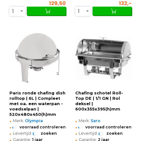
129,50
132,-
1
1
Paris ronde chafing dish
Chafing schotel Roll-
rolltop | 6L | Compleet
Top DE | 1/1 GN | Rol
met oa. een waterpan -
deksel |
voedselpan |
600x355x395(h)mm
520x480x450(h)mm
•
•
Merk:
Olympia
Merk:
Saro
•
•
voorraad controleren
voorraad controleren
•
•
Levertijd:
zoeken
Levertijd:
zoeken
•
•
Garantie:
1 jaar
Garantie:
2 jaar