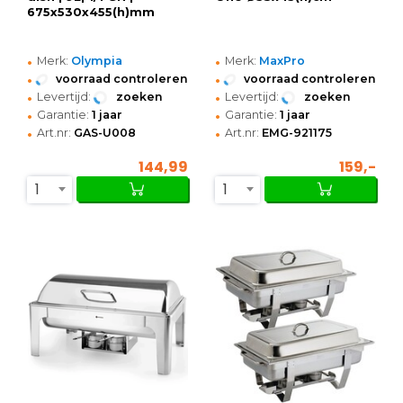
675x530x455(h)mm
•
•
Merk:
Olympia
Merk:
MaxPro
•
•
voorraad controleren
voorraad controleren
•
•
Levertijd:
zoeken
Levertijd:
zoeken
•
•
Garantie:
1 jaar
Garantie:
1 jaar
•
•
Art.nr:
GAS-U008
Art.nr:
EMG-921175
144,99
159,-
1
1