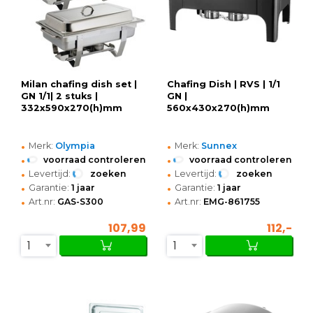
Milan chafing dish set |
Chafing Dish | RVS | 1/1
GN 1/1| 2 stuks |
GN |
332x590x270(h)mm
560x430x270(h)mm
•
•
Merk:
Olympia
Merk:
Sunnex
•
•
voorraad controleren
voorraad controleren
•
•
Levertijd:
zoeken
Levertijd:
zoeken
•
•
Garantie:
1 jaar
Garantie:
1 jaar
•
•
Art.nr:
GAS-S300
Art.nr:
EMG-861755
107,99
112,-
1
1