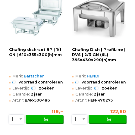
Chafing dish-set BP | 1/1
Chafing Dish | ProfiLine |
GN | 610x355x300(h)mm
RVS | 2/3 GN (6L) |
395x430x290(h)mm
•
•
Merk:
Bartscher
Merk:
HENDI
•
•
voorraad controleren
voorraad controleren
•
•
Levertijd:
zoeken
Levertijd:
zoeken
•
•
Garantie:
2 jaar
Garantie:
2 jaar
•
•
Art.nr:
BAR-500486
Art.nr:
HEN-470275
119,-
122,50
1
1