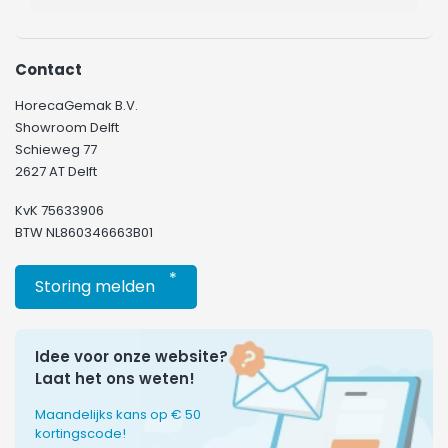
Contact
HorecaGemak B.V.
Showroom Delft
Schieweg 77
2627 AT Delft
KvK 75633906
BTW NL860346663B01
*
Storing melden
Idee voor onze website?
Laat het ons weten!
Maandelijks kans op € 50
kortingscode!