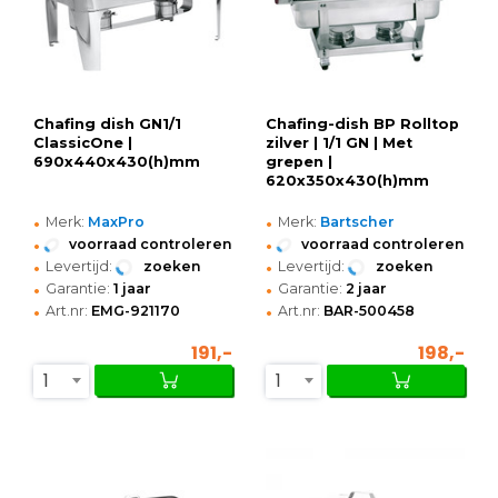
Chafing dish GN1/1
Chafing-dish BP Rolltop
ClassicOne |
zilver | 1/1 GN | Met
690x440x430(h)mm
grepen |
620x350x430(h)mm
•
•
Merk:
MaxPro
Merk:
Bartscher
•
•
voorraad controleren
voorraad controleren
•
•
Levertijd:
zoeken
Levertijd:
zoeken
•
•
Garantie:
1 jaar
Garantie:
2 jaar
•
•
Art.nr:
EMG-921170
Art.nr:
BAR-500458
191,-
198,-
1
1