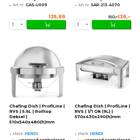
•
•
Art.nr:
GAS-U009
Art.nr:
SAR-213-4070
135,99
139,-
150,-
1
1
Chafing Dish | ProfiLine |
Chafing Dish | ProfiLine |
RVS | 5.6L | Rolltop
RVS | 1/1 GN (9L) |
Deksel |
570x430x290(h)mm
510x540x480(h)mm
•
•
Merk:
HENDI
Merk:
HENDI
•
•
voorraad controleren
voorraad controleren