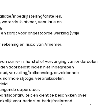
latie/inbedrijfstelling/afstellen.
, waterdruk, afvoer, ventilatie en
g.
t en zorgt voor ongestoorde werking (vrije
 rekening en risico van Afnemer.
s van carry-in: herstel of vervanging van onderdelen
den doorbelast indien niet inbegrepen.
erhoud, vervuiling/kalkaanslag, onvoldoende
normale slijtage, verbruiksdelen,
deld.
rvangende apparatuur.
edrijfscontinuïteit en dient te beschikken over
kelijk voor bederf of bedrijfsstilstand.