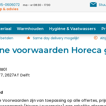
5-0606072
Stuu
ma - vr 08:30 - 17:30
p & advies
eriaal
Warmhouden
Hygiëne & Vaatwassers
Pr
 betalen
Same day delivery mogelijk!
Alti
ne voorwaarden Horeca 
3B01
7, 2627AT Delft
id
e Voorwaarden zijn van toepassing op alle offertes, p