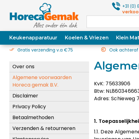
+31
0
8
(
)
verkoo
Keukenapparatuur
Koelen & Vriezen
Klein Mat
Gratis verzending v.a €75
Ook achteraf
Algeme
Over ons
Algemene voorwaarden
KvK: 75633906
Horeca gemak B.V.
Btw: NL86034666
Disclaimer
Adres: Schieweg 7
Privacy Policy
Betaalmethoden
1. Toepasselijkhe
Verzenden & retourneren
1.1. Deze Algemen