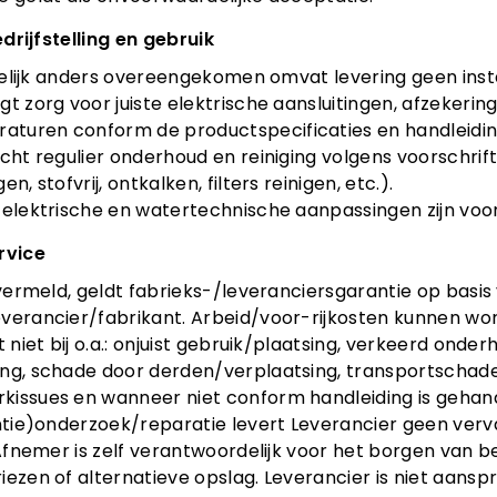
bedrijfstelling en gebruik
kkelijk anders overeengekomen omvat levering geen instal
t zorg voor juiste elektrische aansluitingen, afzekering
turen conform de productspecificaties en handleidin
icht regulier onderhoud en reiniging volgens voorschrif
n, stofvrij, ontkalken, filters reinigen, etc.).
 elektrische en watertechnische aanpassingen zijn voor
rvice
s vermeld, geldt fabrieks-/leveranciersgarantie op basi
verancier/fabrikant. Arbeid/voor-rijkosten kunnen wor
t niet bij o.a.: onjuist gebruik/plaatsing, verkeerd ond
ng, schade door derden/verplaatsing, transportschade, 
kissues en wanneer niet conform handleiding is gehan
antie)onderzoek/reparatie levert Leverancier geen ve
 Afnemer is zelf verantwoordelijk voor het borgen van b
ezen of alternatieve opslag. Leverancier is niet aanspra