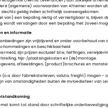
recagemak (hierna: Leverancier) aan zakelijke afneme
andere (algemene) voorwaarden van Afnemer worden uit
ijn slechts geldig indien schriftelijk overeengekomen.
eel van) een bepaling nietig of vernietigbaar is, blijven
g wordt vervangen door een bepaling met zoveel mogeli
zen en informatie
/aanbiedingen zijn vrijblijvend en onder voorbehoud van d
schommelingen en beschikbaarheid.
 vermeld, zijn prijzen exclusief btw, heffingen, verwijd
rijfstelling, hijs-/plaatsingskosten en (de)montage.
egevens, afbeeldingen, (product)brochures en monsters d
ngen (o.a. door fabriekstarieven, valuta, freight) mogen
ijn van omstandigheden buiten de invloedssfeer van Le
 totstandkoming
mst komt tot stand door schriftelijke orderbevestiging 