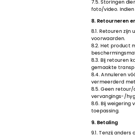
7.5. Storingen di
foto/video. Indie
8. Retourneren en
8.1. Retouren zij
voorwaarden.
8.2. Het product 
beschermingsmate
8.3. Bij retouren
gemaakte transpo
8.4. Annuleren vó
vermeerderd met 
8.5. Geen retour/
vervangings-/hyg
8.6. Bij weigerin
toepassing.
9. Betaling
9.1. Tenzij ander