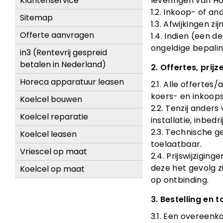
leveringen van Ho
Klantenservice
1.2. Inkoop- of 
Sitemap
1.3. Afwijkingen z
Offerte aanvragen
1.4. Indien (een d
ongeldige bepalin
in3 (Rentevrij gespreid
betalen in Nederland)
2. Offertes, prij
Horeca apparatuur leasen
2.1. Alle offertes
koers- en inkoop
Koelcel bouwen
2.2. Tenzij anders
Koelcel reparatie
installatie, inbed
2.3. Technische g
Koelcel leasen
toelaatbaar.
Vriescel op maat
2.4. Prijswijzigi
deze het gevolg z
Koelcel op maat
op ontbinding.
3. Bestelling en
3.1. Een overeenko