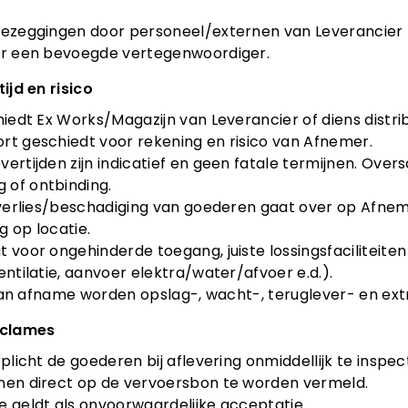
oezeggingen door personeel/externen van Leverancier bi
oor een bevoegde vertegenwoordiger.
tijd en risico
chiedt Ex Works/Magazijn van Leverancier of diens distri
rt geschiedt voor rekening en risico van Afnemer.
vertijden zijn indicatief en geen fatale termijnen. Ove
 of ontbinding.
p verlies/beschadiging van goederen gaat over op Afneme
ng op locatie.
t voor ongehinderde toegang, juiste lossingsfaciliteit
entilatie, aanvoer elektra/water/afvoer e.d.).
en van afname worden opslag-, wacht-, teruglever- en e
reclames
erplicht de goederen bij aflevering onmiddellijk te in
enen direct op de vervoersbon te worden vermeld.
e geldt als onvoorwaardelijke acceptatie.