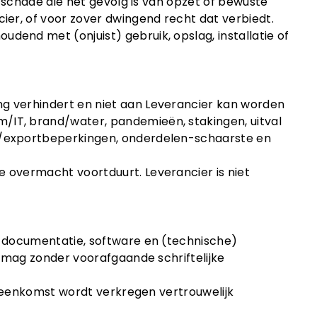
ij schade die het gevolg is van opzet of bewuste
ier, of voor zover dwingend recht dat verbiedt.
dend met (onjuist) gebruik, opslag, installatie of
ng verhindert en niet aan Leverancier kan worden
/IT, brand/water, pandemieën, stakingen, uitval
t-/exportbeperkingen, onderdelen-schaarste en
e overmacht voortduurt. Leverancier is niet
n, documentatie, software en (technische)
al mag zonder voorafgaande schriftelijke
vereenkomst wordt verkregen vertrouwelijk