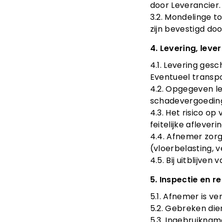
door Leverancier.
3.2. Mondelinge t
zijn bevestigd d
4. Levering, lever
4.1. Levering ges
Eventueel transpo
4.2. Opgegeven le
schadevergoeding
4.3. Het risico o
feitelijke afleveri
4.4. Afnemer zorg
(vloerbelasting, v
4.5. Bij uitblijv
5. Inspectie en 
5.1. Afnemer is v
5.2. Gebreken di
5.3. Ingebruiknam