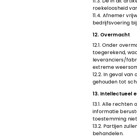
11.3. De in dit ar
roekeloosheid van
11.4. Afnemer vri
bedrijfsvoering bi
12. Overmacht
12.1. Onder overm
toegerekend, waa
leveranciers/fab
extreme weersom
12.2. In geval va
gehouden tot sch
13. Intellectueel
13.1. Alle rechte
informatie berust
toestemming niet
13.2. Partijen zu
behandelen.