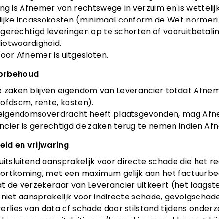
jding is Afnemer van rechtswege in verzuim en is wetteli
lijke incassokosten (minimaal conform de Wet normerin
is gerechtigd leveringen op te schorten of vooruitbetali
ietwaardigheid.
door Afnemer is uitgesloten.
oorbehoud
rde zaken blijven eigendom van Leverancier totdat Afneme
ofdsom, rente, kosten).
n eigendomsoverdracht heeft plaatsgevonden, mag Afn
cier is gerechtigd de zaken terug te nemen indien Afn
heid en vrijwaring
is uitsluitend aansprakelijk voor directe schade die het 
ortkoming, met een maximum gelijk aan het factuurbedr
t de verzekeraar van Leverancier uitkeert (het laagste
 is niet aansprakelijk voor indirecte schade, gevolgscha
erlies van data of schade door stilstand tijdens onderzo