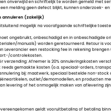
enen onverwijld en schriftelijk te worden gemeld met se
n een melding geen defect blijkt, kunnen onderzoek- en
 annuleren (zakelijk)
n uitsluitend mogelijk na voorafgaande schriftelijke toe
moet ongebruikt, onbeschadigd en in onbeschadigde orig
rialen/manuals) worden geretourneerd. Retour is voor
 kan Leverancier een restocking fee in rekening brengen
rt-/controlekosten.
ór verzending: Afnemer is 20% annuleringskosten versch
reeds gemaakte kosten (o.a. speciaal-orders, transpo
annulering bij: maatwerk, speciaal bestelde non-stock 
iëneartikelen, outlet/demomodellen, en producten me
g van levering of het onmogelijk maken van aflevering zi
s overeengekomen geldt vooruitbetaling of betaling bin