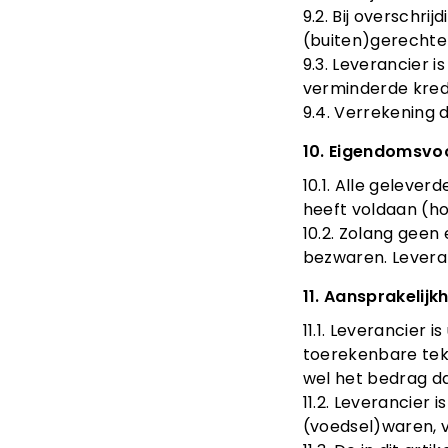
9.2. Bij overschri
(buiten)gerechte
9.3. Leverancier 
verminderde kred
9.4. Verrekening 
10. Eigendomsv
10.1. Alle geleve
heeft voldaan (ho
10.2. Zolang gee
bezwaren. Leveran
11. Aansprakelijk
11.1. Leverancier 
toerekenbare tek
wel het bedrag da
11.2. Leverancier
(voedsel)waren, v