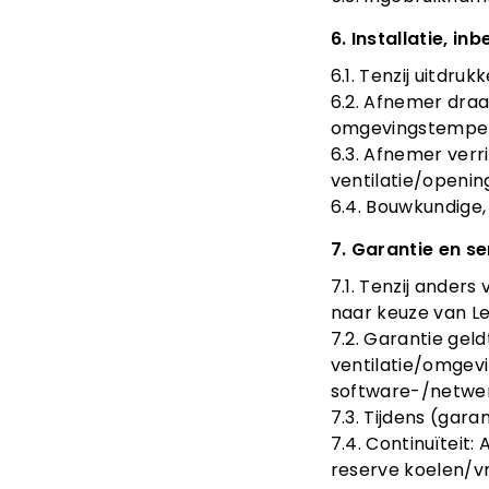
6. Installatie, in
6.1. Tenzij uitdru
6.2. Afnemer draag
omgevingstempera
6.3. Afnemer verr
ventilatie/openinge
6.4. Bouwkundige,
7. Garantie en se
7.1. Tenzij ander
naar keuze van Le
7.2. Garantie geld
ventilatie/omgevi
software-/netwer
7.3. Tijdens (gar
7.4. Continuïteit:
reserve koelen/vri