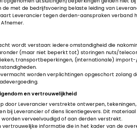
tikel opgenomen uitsluitingen/beperkingen gelden niet b
 de met de bedrijfsvoering belaste leiding van Leveranc
jwaart Leverancier tegen derden-aanspraken verband hou
j Afnemer.
acht wordt verstaan: iedere omstandigheid die nakomi
ronder (maar niet beperkt tot) storingen nuts/telecom
rieken, transportbeperkingen, (internationale) impor
standigheden.
n overmacht worden verplichtingen opgeschort zolang d
adevergoeding.
 eigendom en vertrouwelijkheid
n op door Leverancier verstrekte ontwerpen, tekeninge
en bij Leverancier of diens licentiegevers. Dit materia
 worden verveelvoudigd of aan derden verstrekt.
llen vertrouwelijke informatie die in het kader van de o