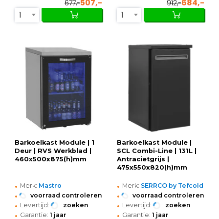
507,-
684,-
677,-
912,-
1
1
Barkoelkast Module | 1
Barkoelkast Module |
Deur | RVS Werkblad |
SCL Combi-Line | 131L |
460x500x875(h)mm
Antracietgrijs |
475x550x820(h)mm
•
•
Merk:
Mastro
Merk:
SERRCO by Tefcold
•
•
voorraad controleren
voorraad controleren
•
•
Levertijd:
zoeken
Levertijd:
zoeken
•
•
Garantie:
1 jaar
Garantie:
1 jaar