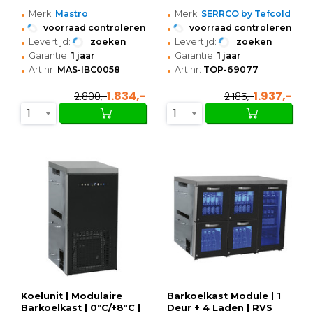
•
•
Merk:
Mastro
Merk:
SERRCO by Tefcold
•
•
voorraad controleren
voorraad controleren
•
•
Levertijd:
zoeken
Levertijd:
zoeken
•
•
Garantie:
1 jaar
Garantie:
1 jaar
•
•
Art.nr:
MAS-IBC0058
Art.nr:
TOP-69077
1.834,-
1.937,-
2.800,-
2.185,-
1
1
Koelunit | Modulaire
Barkoelkast Module | 1
Barkoelkast | 0°C/+8°C |
Deur + 4 Laden | RVS