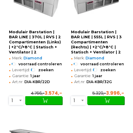
Modulair Barstation |
Modulair Barstation |
BAR LINE | 370L | RVS | 2
BAR LINE | 555L | RVS | 3
Compartimenten (Links)
Compartimenten
| +2°C/+8°C | Statisch +
(Rechts) | +2°C/+8°C |
Ventilator | 2
Statisch + Ventilator | 2
•
•
Spoelbakken (Rechts) +
Spoelbakken (Links) +
Merk:
Diamond
Merk:
Diamond
Glazenspoeler |
Glazenspoeler |
•
•
voorraad controleren
voorraad controleren
1950x700x930(h)mm
2500x700x930(h)mm
•
•
Levertijd:
zoeken
Levertijd:
zoeken
•
•
Garantie:
1 jaar
Garantie:
1 jaar
•
•
Art.nr:
DIA-KBR/22D
Art.nr:
DIA-KBR/32G
3.574,-
3.996,-
4.766,-
5.329,-
1
1