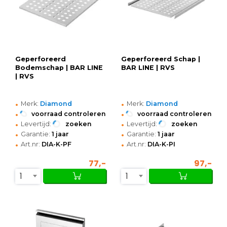
Geperforeerd
Geperforeerd Schap |
Bodemschap | BAR LINE
BAR LINE | RVS
| RVS
•
•
Merk:
Diamond
Merk:
Diamond
•
•
voorraad controleren
voorraad controleren
•
•
Levertijd:
zoeken
Levertijd:
zoeken
•
•
Garantie:
1 jaar
Garantie:
1 jaar
•
•
Art.nr:
DIA-K-PF
Art.nr:
DIA-K-PI
77,-
97,-
1
1