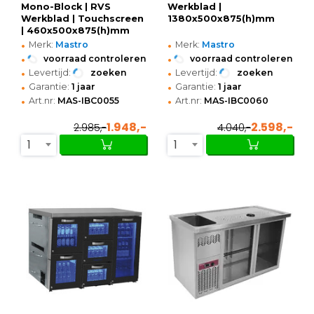
Mono-Block | RVS
Werkblad |
Werkblad | Touchscreen
1380x500x875(h)mm
| 460x500x875(h)mm
•
•
Merk:
Mastro
Merk:
Mastro
•
•
voorraad controleren
voorraad controleren
•
•
Levertijd:
zoeken
Levertijd:
zoeken
•
•
Garantie:
1 jaar
Garantie:
1 jaar
•
•
Art.nr:
MAS-IBC0055
Art.nr:
MAS-IBC0060
1.948,-
2.598,-
2.985,-
4.040,-
1
1