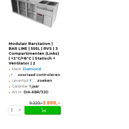
Modulair Barstation |
BAR LINE | 555L | RVS | 3
Compartimenten (Links)
| +2°C/+8°C | Statisch +
Ventilator | 2
•
Spoelbakken (Rechts) +
Merk:
Diamond
Glazenspoeler |
•
voorraad controleren
2500x700x930(h)mm
•
Levertijd:
zoeken
•
Garantie:
1 jaar
•
Art.nr:
DIA-KBR/32D
3.996,-
5.329,-
1