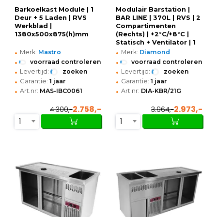
Barkoelkast Module | 1
Modulair Barstation |
Deur + 5 Laden | RVS
BAR LINE | 370L | RVS | 2
Werkblad |
Compartimenten
1380x500x875(h)mm
(Rechts) | +2°C/+8°C |
Statisch + Ventilator | 1
•
•
Spoelbak (Links) +
Merk:
Mastro
Merk:
Diamond
Glazenspoeler |
•
•
voorraad controleren
voorraad controleren
1550x700x930(h)mm
•
•
Levertijd:
zoeken
Levertijd:
zoeken
•
•
Garantie:
1 jaar
Garantie:
1 jaar
•
•
Art.nr:
MAS-IBC0061
Art.nr:
DIA-KBR/21G
2.758,-
2.973,-
4.300,-
3.964,-
1
1