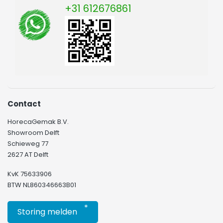
+31 612676861
Contact
HorecaGemak B.V.
Showroom Delft
Schieweg 77
2627 AT Delft
KvK 75633906
BTW NL860346663B01
*
Storing melden