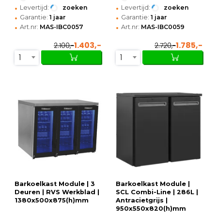
•
•
Levertijd:
zoeken
Levertijd:
zoeken
•
•
Garantie:
1 jaar
Garantie:
1 jaar
•
•
Art.nr:
MAS-IBC0057
Art.nr:
MAS-IBC0059
1.403,-
1.785,-
2.100,-
2.720,-
1
1
Barkoelkast Module | 3
Barkoelkast Module |
Deuren | RVS Werkblad |
SCL Combi-Line | 286L |
1380x500x875(h)mm
Antracietgrijs |
950x550x820(h)mm