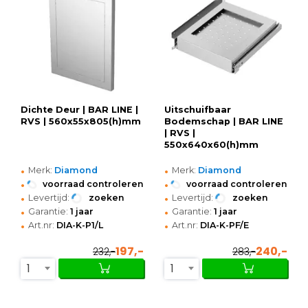
Dichte Deur | BAR LINE |
Uitschuifbaar
RVS | 560x55x805(h)mm
Bodemschap | BAR LINE
| RVS |
550x640x60(h)mm
•
•
Merk:
Diamond
Merk:
Diamond
•
•
voorraad controleren
voorraad controleren
•
•
Levertijd:
zoeken
Levertijd:
zoeken
•
•
Garantie:
1 jaar
Garantie:
1 jaar
•
•
Art.nr:
DIA-K-P1/L
Art.nr:
DIA-K-PF/E
197,-
240,-
232,-
283,-
1
1