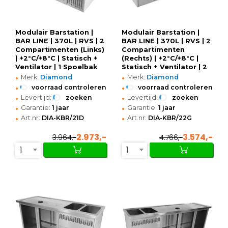
Modulair Barstation |
Modulair Barstation |
BAR LINE | 370L | RVS | 2
BAR LINE | 370L | RVS | 2
Compartimenten (Links)
Compartimenten
| +2°C/+8°C | Statisch +
(Rechts) | +2°C/+8°C |
Ventilator | 1 Spoelbak
Statisch + Ventilator | 2
•
•
(Rechts) +
Spoelbakken (Links) +
Merk:
Diamond
Merk:
Diamond
Glazenspoeler |
Glazenspoeler |
•
•
voorraad controleren
voorraad controleren
1550x700x930(h)mm
1950x700x930(h)mm
•
•
Levertijd:
zoeken
Levertijd:
zoeken
•
•
Garantie:
1 jaar
Garantie:
1 jaar
•
•
Art.nr:
DIA-KBR/21D
Art.nr:
DIA-KBR/22G
2.973,-
3.574,-
3.964,-
4.766,-
1
1