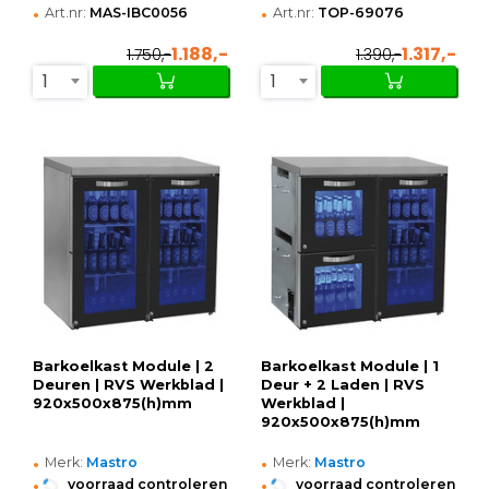
•
•
Art.nr:
MAS-IBC0056
Art.nr:
TOP-69076
1.188,-
1.317,-
1.750,-
1.390,-
1
1
Barkoelkast Module | 2
Barkoelkast Module | 1
Deuren | RVS Werkblad |
Deur + 2 Laden | RVS
920x500x875(h)mm
Werkblad |
920x500x875(h)mm
•
•
Merk:
Mastro
Merk:
Mastro
•
•
voorraad controleren
voorraad controleren