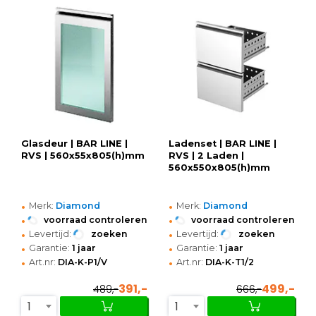
Glasdeur | BAR LINE |
Ladenset | BAR LINE |
RVS | 560x55x805(h)mm
RVS | 2 Laden |
560x550x805(h)mm
•
•
Merk:
Diamond
Merk:
Diamond
•
•
voorraad controleren
voorraad controleren
•
•
Levertijd:
zoeken
Levertijd:
zoeken
•
•
Garantie:
1 jaar
Garantie:
1 jaar
•
•
Art.nr:
DIA-K-P1/V
Art.nr:
DIA-K-T1/2
391,-
499,-
489,-
666,-
1
1