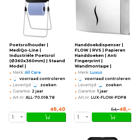
Poetsrolhouder |
Handdoekdispenser |
MediQo-Line |
FLOW | RVS | Papieren
Industriële Poetsrol
Handdoeken | Anti
(Ø360x360mm) | Staand
Fingerprint |
Model |
Wandmontage |
•
•
460x425x910(h)mm
270x120x210(h)mm
Merk:
All Care
Merk:
Luxus
•
•
voorraad controleren
voorraad controleren
•
•
Levertijd:
zoeken
Levertijd:
zoeken
•
•
Garantie:
2 jaar
Garantie:
1 jaar
•
•
Art.nr:
ALL-70.018.78
Art.nr:
LUX-FLOW-PDP8
46,40
48,-
64,-
1
1