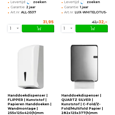
•
•
Levertijd:
zoeken
Levertijd:
zoeken
•
•
Garantie:
2 jaar
Garantie:
1 jaar
•
•
Art.nr:
ALL-5537
Art.nr:
LUX-WHITELOTUS-PDP
31,95
32,-
43,-
1
1
Handdoekdispenser |
Handdoekdispenser |
FLIPPER | Kunststof |
QUARTZ SILVER |
Papieren Handdoeken |
Kunststof | C-Fold/Z-
Wandmontage |
Fold/Multifold Papier |
255x125x420(h)mm
282x125x377(h)mm