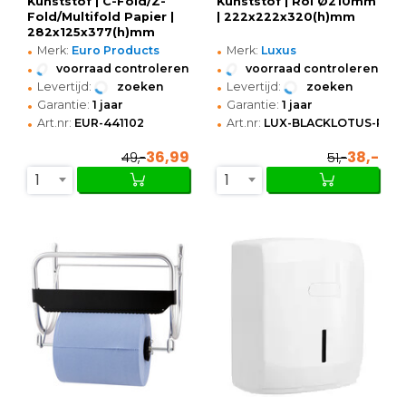
Kunststof | C-Fold/Z-
Kunststof | Rol Ø210mm
Fold/Multifold Papier |
| 222x222x320(h)mm
282x125x377(h)mm
•
•
Merk:
Euro Products
Merk:
Luxus
•
•
voorraad controleren
voorraad controleren
•
•
Levertijd:
zoeken
Levertijd:
zoeken
•
•
Garantie:
1 jaar
Garantie:
1 jaar
•
•
Art.nr:
EUR-441102
Art.nr:
LUX-BLACKLOTUS-PDP
36,99
38,-
49,-
51,-
1
1