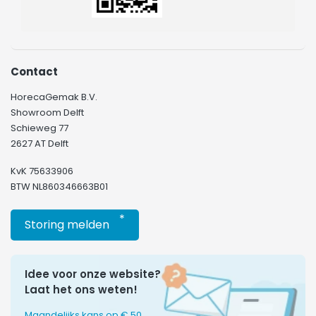
Contact
HorecaGemak B.V.
Showroom Delft
Schieweg 77
2627 AT Delft
KvK 75633906
BTW NL860346663B01
*
Storing melden
Idee voor onze website?
Laat het ons weten!
Maandelijks kans op € 50