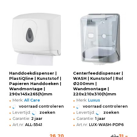
Handdoekdispenser |
Centerfeeddispenser |
PlastiQline | Kunststof |
WASH | Kunststof | Rol
Papieren Handdoeken |
Ø200mm |
Wandmontage |
Wandmontage |
290x145x265(h)mm
220x210x310(h)mm
•
•
Merk:
All Care
Merk:
Luxus
•
•
voorraad controleren
voorraad controleren
•
•
Levertijd:
zoeken
Levertijd:
zoeken
•
•
Garantie:
2 jaar
Garantie:
1 jaar
•
•
Art.nr:
ALL-5541
Art.nr:
LUX-WASH-PDP6
26,70
31,-
42,-