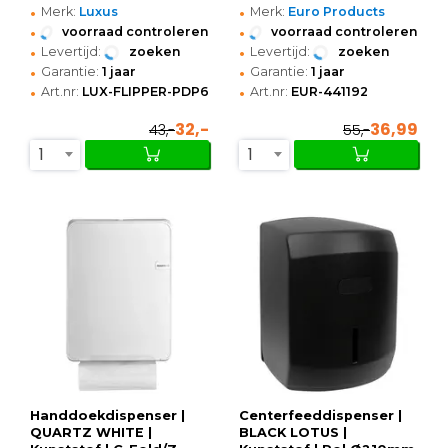
•
•
Merk:
Luxus
Merk:
Euro Products
•
•
voorraad controleren
voorraad controleren
•
•
Levertijd:
zoeken
Levertijd:
zoeken
•
•
Garantie:
1 jaar
Garantie:
1 jaar
•
•
Art.nr:
LUX-FLIPPER-PDP6
Art.nr:
EUR-441192
32,-
36,99
43,-
55,-
1
1
Handdoekdispenser |
Centerfeeddispenser |
QUARTZ WHITE |
BLACK LOTUS |