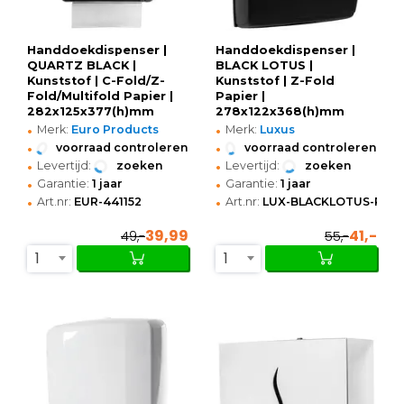
Handdoekdispenser |
Handdoekdispenser |
QUARTZ BLACK |
BLACK LOTUS |
Kunststof | C-Fold/Z-
Kunststof | Z-Fold
Fold/Multifold Papier |
Papier |
282x125x377(h)mm
278x122x368(h)mm
•
•
Merk:
Euro Products
Merk:
Luxus
•
•
voorraad controleren
voorraad controleren
•
•
Levertijd:
zoeken
Levertijd:
zoeken
•
•
Garantie:
1 jaar
Garantie:
1 jaar
•
•
Art.nr:
EUR-441152
Art.nr:
LUX-BLACKLOTUS-PDP1
39,99
41,-
49,-
55,-
1
1