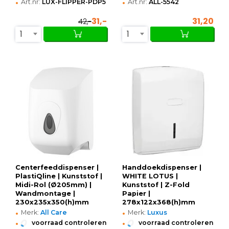
•
•
Art.nr:
LUX-FLIPPER-PDP5
Art.nr:
ALL-5542
31,-
31,20
42,-
1
1
Centerfeeddispenser |
Handdoekdispenser |
PlastiQline | Kunststof |
WHITE LOTUS |
Midi-Rol (Ø205mm) |
Kunststof | Z-Fold
Wandmontage |
Papier |
230x235x350(h)mm
278x122x368(h)mm
•
•
Merk:
All Care
Merk:
Luxus
•
•
voorraad controleren
voorraad controleren