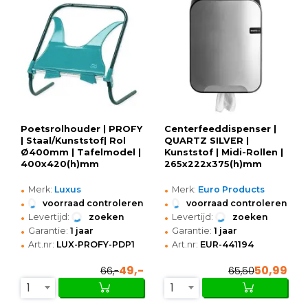
Poetsrolhouder | PROFY
Centerfeeddispenser |
| Staal/Kunststof| Rol
QUARTZ SILVER |
Ø400mm | Tafelmodel |
Kunststof | Midi-Rollen |
400x420(h)mm
265x222x375(h)mm
•
•
Merk:
Luxus
Merk:
Euro Products
•
•
voorraad controleren
voorraad controleren
•
•
Levertijd:
zoeken
Levertijd:
zoeken
•
•
Garantie:
1 jaar
Garantie:
1 jaar
•
•
Art.nr:
LUX-PROFY-PDP1
Art.nr:
EUR-441194
49,-
50,99
66,-
65,50
1
1