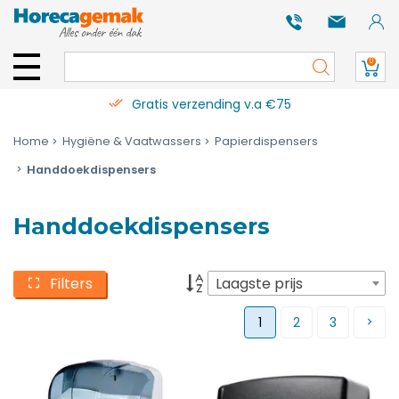
0
Gratis verzending v.a €75
Home
Hygiëne & Vaatwassers
Papierdispensers
Handdoekdispensers
Handdoekdispensers
Filters
Laagste prijs
1
2
3