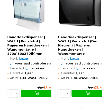
Handdoekdispenser |
Handdoekdispenser |
WASH | Kunststof |
WASH | Kunststof (Div.
Papieren Handdoeken |
Kleuren) | Papieren
Wandmontage |
Handdoeken |
270x130x270(h)mm
Wandmontage |
•
•
265x150x225(h)mm
Merk:
Luxus
Merk:
Luxus
•
•
voorraad controleren
voorraad controleren
•
•
Levertijd:
zoeken
Levertijd:
zoeken
•
•
Garantie:
1 jaar
Garantie:
1 jaar
•
•
Art.nr:
LUX-WASH-PDP7
Art.nr:
LUX-WASH-PDP5
17,-
23,-
23,-
31,-
1
1