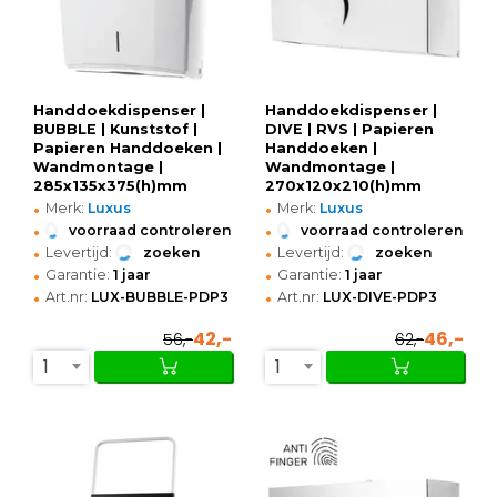
Handdoekdispenser |
Handdoekdispenser |
BUBBLE | Kunststof |
DIVE | RVS | Papieren
Papieren Handdoeken |
Handdoeken |
Wandmontage |
Wandmontage |
285x135x375(h)mm
270x120x210(h)mm
•
•
Merk:
Luxus
Merk:
Luxus
•
•
voorraad controleren
voorraad controleren
•
•
Levertijd:
zoeken
Levertijd:
zoeken
•
•
Garantie:
1 jaar
Garantie:
1 jaar
•
•
Art.nr:
LUX-BUBBLE-PDP3
Art.nr:
LUX-DIVE-PDP3
42,-
46,-
56,-
62,-
1
1