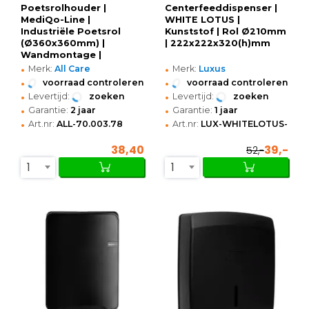
Poetsrolhouder |
Centerfeeddispenser |
MediQo-Line |
WHITE LOTUS |
Industriële Poetsrol
Kunststof | Rol Ø210mm
(Ø360x360mm) |
| 222x222x320(h)mm
Wandmontage |
•
•
455x300x230(h)mm
Merk:
All Care
Merk:
Luxus
•
•
voorraad controleren
voorraad controleren
•
•
Levertijd:
zoeken
Levertijd:
zoeken
•
•
Garantie:
2 jaar
Garantie:
1 jaar
•
•
Art.nr:
ALL-70.003.78
Art.nr:
LUX-WHITELOTUS-PDP
38,40
39,-
52,-
1
1