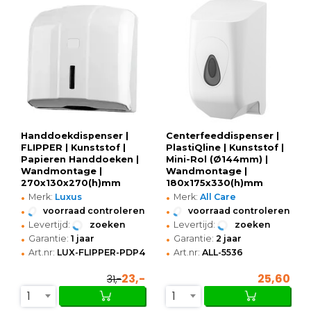
Handdoekdispenser |
Centerfeeddispenser |
FLIPPER | Kunststof |
PlastiQline | Kunststof |
Papieren Handdoeken |
Mini-Rol (Ø144mm) |
Wandmontage |
Wandmontage |
270x130x270(h)mm
180x175x330(h)mm
•
•
Merk:
Luxus
Merk:
All Care
•
•
voorraad controleren
voorraad controleren
•
•
Levertijd:
zoeken
Levertijd:
zoeken
•
•
Garantie:
1 jaar
Garantie:
2 jaar
•
•
Art.nr:
LUX-FLIPPER-PDP4
Art.nr:
ALL-5536
23,-
25,60
31,-
1
1