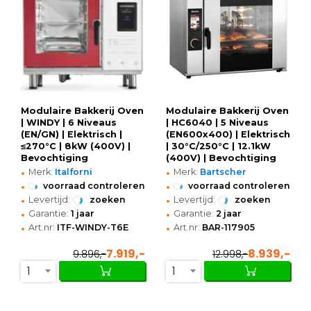
Modulaire Bakkerij Oven
Modulaire Bakkerij Oven
| WINDY | 6 Niveaus
| HC6040 | 5 Niveaus
(EN/GN) | Elektrisch |
(EN600x400) | Elektrisch
≤270°C | 8kW (400V) |
| 30°C/250°C | 12.1kW
Bevochtiging
(400V) | Bevochtiging
•
•
(Automatisch) |
(Automatisch) |
Merk:
Italforni
Merk:
Bartscher
Zelfreiniging |
Zelfreiniging |
•
•
voorraad controleren
voorraad controleren
Touchscreen |
Stapelbaar |
•
•
Levertijd:
zoeken
Levertijd:
zoeken
880x885x785(h)mm
Touchscreen + WiFi |
•
•
Garantie:
1 jaar
Garantie:
2 jaar
980x900x730(h)mm
•
•
Art.nr:
ITF-WINDY-T6E
Art.nr:
BAR-117905
7.919,-
8.939,-
9.896,-
12.998,-
1
1