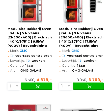
Modulaire Bakkerij Oven
Modulaire Bakkerij Oven
| GALA | 5 Niveaus
| GALA | 9 Niveaus
(EN600x400) | Elektrisch
(EN600x400) | Elektrisch
| 40°C/375°C | 9.5kW
| 40°C/375°C | 17.5kW
(400V) | Bevochtiging
(400V) | Bevochtiging
•
•
(Handmatig) | Incl.
(Handmatig) | Incl.
Merk:
GMG
Merk:
GMG
Rijskast |
Rijskast |
•
•
voorraad controleren
voorraad controleren
850x1400x1780(h)mm
850x1400x1900(h)mm
•
•
Levertijd:
zoeken
Levertijd:
zoeken
•
•
Garantie:
1 jaar
Garantie:
1 jaar
•
•
Art.nr:
GMG-GALA-5
Art.nr:
GMG-GALA-9
4.879,-
6.709,-
6.500,-
8.950,-
1
1