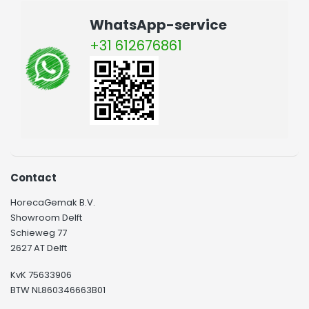
WhatsApp-service
+31 612676861
Contact
HorecaGemak B.V.
Showroom Delft
Schieweg 77
2627 AT Delft
KvK 75633906
BTW NL860346663B01