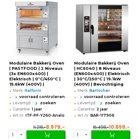
Modulaire Bakkerij Oven
Modulaire Bakkerij Oven
| PASTFOOD | 2 Niveaus
| HC6040 | 8 Niveaus
(3x EN600x400) |
(EN600x400) | Elektrisch
Elektrisch | 0°C/450°C |
| 30°C/250°C | 19.1kW
15.6kW (400V) |
(400V) | Bevochtiging
•
•
Stapelbaar
(Automatisch) |
Merk:
Italforni
Merk:
Bartscher
Zelfreiniging |
•
•
voorraad controleren
voorraad controleren
Stapelbaar |
•
•
Levertijd:
zoeken
Levertijd:
zoeken
Touchscreen + WiFi |
•
•
Garantie:
1 jaar
Garantie:
2 jaar
980x900x1000(h)mm
•
•
Art.nr:
ITF-PF-Y260-Analog
Art.nr:
BAR-117906
8.979,-
10.659,-
11.216,-
15.498,-
1
1