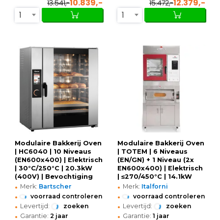
10.839,-
12.379,-
13.541,-
15.472,-
1
1
Modulaire Bakkerij Oven
Modulaire Bakkerij Oven
| HC6040 | 10 Niveaus
| TOTEM | 6 Niveaus
(EN600x400) | Elektrisch
(EN/GN) + 1 Niveau (2x
| 30°C/250°C | 20.3kW
EN600x400) | Elektrisch
(400V) | Bevochtiging
| ≤270/450°C | 14.1kW
•
•
(Automatisch) |
(400V) | Bevochtiging
Merk:
Bartscher
Merk:
Italforni
Zelfreiniging |
(Automatisch) |
•
•
voorraad controleren
voorraad controleren
Stapelbaar |
Zelfreiniging |
•
•
Levertijd:
zoeken
Levertijd:
zoeken
Touchscreen + WiFi |
Touchscreen
•
•
Garantie:
2 jaar
Garantie:
1 jaar
980x900x1130(h)mm