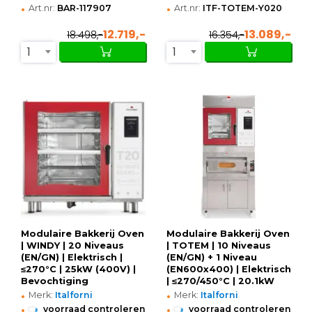
•
•
Art.nr:
BAR-117907
Art.nr:
ITF-TOTEM-Y020
12.719,-
13.089,-
18.498,-
16.354,-
1
1
Modulaire Bakkerij Oven
Modulaire Bakkerij Oven
| WINDY | 20 Niveaus
| TOTEM | 10 Niveaus
(EN/GN) | Elektrisch |
(EN/GN) + 1 Niveau
≤270°C | 25kW (400V) |
(EN600x400) | Elektrisch
Bevochtiging
| ≤270/450°C | 20.1kW
•
•
(Automatisch) |
(400V) | Bevochtiging
Merk:
Italforni
Merk:
Italforni
Zelfreiniging |
(Automatisch) |
•
•
voorraad controleren
voorraad controleren