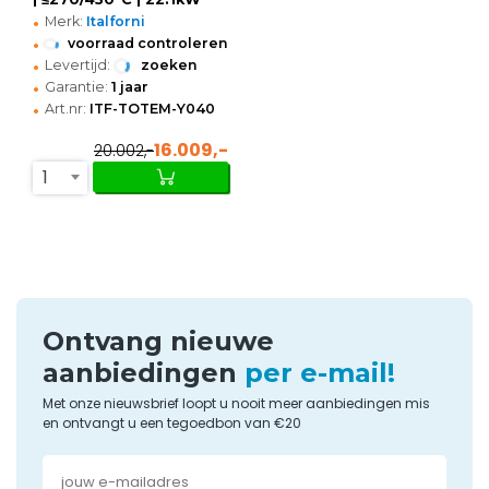
•
(400V) | Bevochtiging
Merk:
Italforni
(Automatisch) |
•
voorraad controleren
Zelfreiniging |
•
Levertijd:
zoeken
Touchscreen
•
Garantie:
1 jaar
•
Art.nr:
ITF-TOTEM-Y040
16.009,-
20.002,-
1
Ontvang nieuwe
aanbiedingen
per e-mail!
Met onze nieuwsbrief loopt u nooit meer aanbiedingen mis
en ontvangt u een tegoedbon van €20