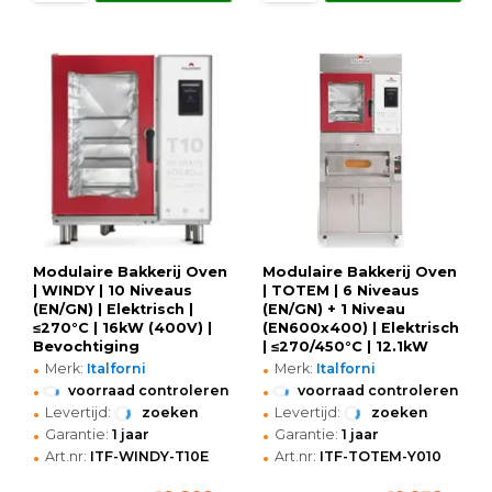
Modulaire Bakkerij Oven
Modulaire Bakkerij Oven
| WINDY | 10 Niveaus
| TOTEM | 6 Niveaus
(EN/GN) | Elektrisch |
(EN/GN) + 1 Niveau
≤270°C | 16kW (400V) |
(EN600x400) | Elektrisch
Bevochtiging
| ≤270/450°C | 12.1kW
•
•
(Automatisch) |
(400V) | Bevochtiging
Merk:
Italforni
Merk:
Italforni
Zelfreiniging |
(Automatisch) |
•
•
voorraad controleren
voorraad controleren
Touchscreen |
Zelfreiniging |
•
•
Levertijd:
zoeken
Levertijd:
zoeken
880x885x1040(h)mm
Touchscreen
•
•
Garantie:
1 jaar
Garantie:
1 jaar
•
•
Art.nr:
ITF-WINDY-T10E
Art.nr:
ITF-TOTEM-Y010