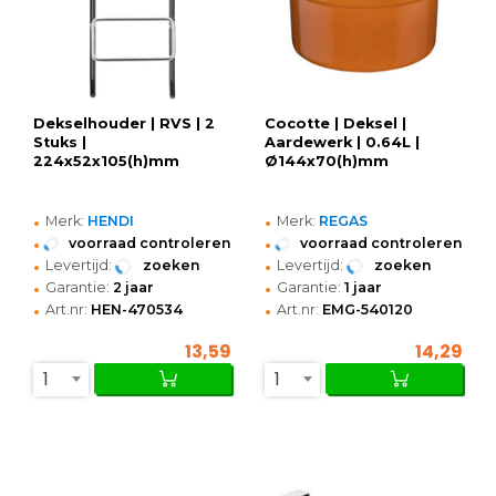
Dekselhouder | RVS | 2
Cocotte | Deksel |
Stuks |
Aardewerk | 0.64L |
224x52x105(h)mm
Ø144x70(h)mm
•
•
Merk:
HENDI
Merk:
REGAS
•
•
voorraad controleren
voorraad controleren
•
•
Levertijd:
zoeken
Levertijd:
zoeken
•
•
Garantie:
2 jaar
Garantie:
1 jaar
•
•
Art.nr:
HEN-470534
Art.nr:
EMG-540120
13,59
14,29
1
1