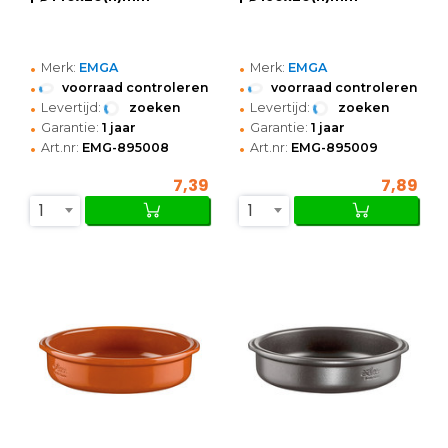
•
•
Merk:
EMGA
Merk:
EMGA
•
•
voorraad controleren
voorraad controleren
•
•
Levertijd:
zoeken
Levertijd:
zoeken
•
•
Garantie:
1 jaar
Garantie:
1 jaar
•
•
Art.nr:
EMG-895008
Art.nr:
EMG-895009
7,39
7,89
1
1