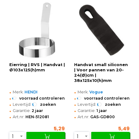
Eierring | RVS | Handvat |
Handvat small siliconen
Ø103x125(h)mm
| Voor pannen van 20-
24(Ø)cm |
38x125x10(h)mm
•
•
Merk:
HENDI
Merk:
Vogue
•
•
voorraad controleren
voorraad controleren
•
•
Levertijd:
zoeken
Levertijd:
zoeken
•
•
Garantie:
2 jaar
Garantie:
1 jaar
•
•
Art.nr:
HEN-512081
Art.nr:
GAS-GD800
5,29
5,49
1
1