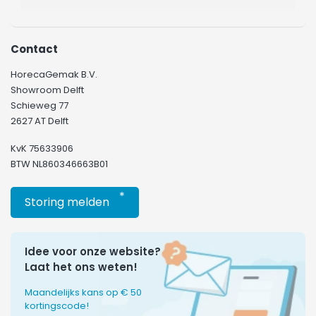
Contact
HorecaGemak B.V.
Showroom Delft
Schieweg 77
2627 AT Delft
KvK 75633906
BTW NL860346663B01
*
Storing melden
Idee voor onze website?
Laat het ons weten!
Maandelijks kans op € 50
kortingscode!