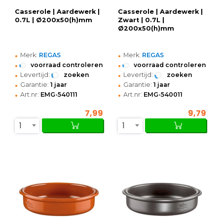
Casserole | Aardewerk |
Casserole | Aardewerk |
0.7L | Ø200x50(h)mm
Zwart | 0.7L |
Ø200x50(h)mm
•
•
Merk:
REGAS
Merk:
REGAS
•
•
voorraad controleren
voorraad controleren
•
•
Levertijd:
zoeken
Levertijd:
zoeken
•
•
Garantie:
1 jaar
Garantie:
1 jaar
•
•
Art.nr:
EMG-540111
Art.nr:
EMG-540011
7,99
9,79
1
1