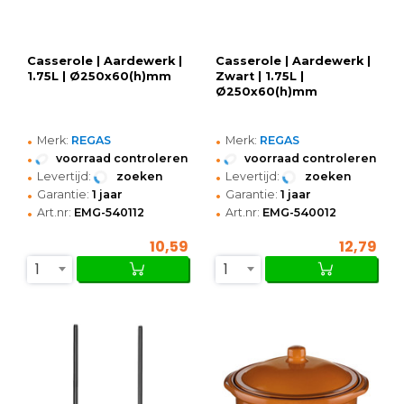
Casserole | Aardewerk |
Casserole | Aardewerk |
1.75L | Ø250x60(h)mm
Zwart | 1.75L |
Ø250x60(h)mm
•
•
Merk:
REGAS
Merk:
REGAS
•
•
voorraad controleren
voorraad controleren
•
•
Levertijd:
zoeken
Levertijd:
zoeken
•
•
Garantie:
1 jaar
Garantie:
1 jaar
•
•
Art.nr:
EMG-540112
Art.nr:
EMG-540012
10,59
12,79
1
1