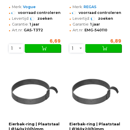
•
•
Merk:
Vogue
Merk:
REGAS
•
•
voorraad controleren
voorraad controleren
•
•
Levertijd:
zoeken
Levertijd:
zoeken
•
•
Garantie:
1 jaar
Garantie:
1 jaar
•
•
Art.nr:
GAS-T372
Art.nr:
EMG-540110
6,69
6,89
1
1
Eierbak-ring | Plaatstaal
Eierbak-ring | Plaatstaal
| Ø140x20(h)mm
| Ø160x20(h)mm