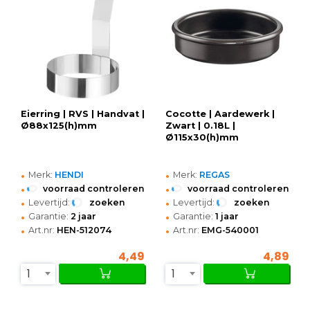
Eierring | RVS | Handvat |
Cocotte | Aardewerk |
Ø88x125(h)mm
Zwart | 0.18L |
Ø115x30(h)mm
•
•
Merk:
HENDI
Merk:
REGAS
•
•
voorraad controleren
voorraad controleren
•
•
Levertijd:
zoeken
Levertijd:
zoeken
•
•
Garantie:
2 jaar
Garantie:
1 jaar
•
•
Art.nr:
HEN-512074
Art.nr:
EMG-540001
4,49
4,89
1
1