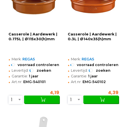
Casserole | Aardewerk |
Casserole | Aardewerk |
0.175L | Ø115x30(h)mm
0.3L | Ø140x35(h)mm
•
•
Merk:
REGAS
Merk:
REGAS
•
•
voorraad controleren
voorraad controleren
•
•
Levertijd:
zoeken
Levertijd:
zoeken
•
•
Garantie:
1 jaar
Garantie:
1 jaar
•
•
Art.nr:
EMG-540101
Art.nr:
EMG-540102
4,19
4,39
1
1