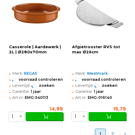
Casserole | Aardewerk |
Afgietrooster RVS tot
2L | Ø280x70mm
max Ø26cm
•
•
Merk:
REGAS
Merk:
Westmark
•
•
voorraad controleren
voorraad controleren
•
•
Levertijd:
zoeken
Levertijd:
zoeken
•
•
Garantie:
1 jaar
Garantie:
1 jaar
•
•
Art.nr:
EMG-540113
Art.nr:
EMG-016140
14,99
15,79
1
1
1
2