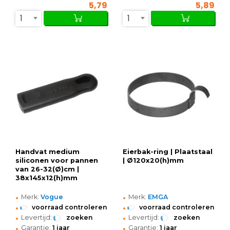
5,79
5,89
1
1
Handvat medium
Eierbak-ring | Plaatstaal
siliconen voor pannen
| Ø120x20(h)mm
van 26-32(Ø)cm |
38x145x12(h)mm
•
•
Merk:
Vogue
Merk:
EMGA
•
•
voorraad controleren
voorraad controleren
•
•
Levertijd:
zoeken
Levertijd:
zoeken
•
•
Garantie:
1 jaar
Garantie:
1 jaar