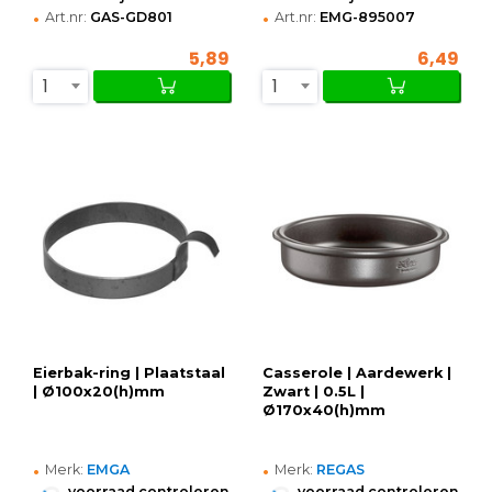
•
•
Art.nr:
GAS-GD801
Art.nr:
EMG-895007
5,89
6,49
1
1
Eierbak-ring | Plaatstaal
Casserole | Aardewerk |
| Ø100x20(h)mm
Zwart | 0.5L |
Ø170x40(h)mm
•
•
Merk:
EMGA
Merk:
REGAS
•
•
voorraad controleren
voorraad controleren