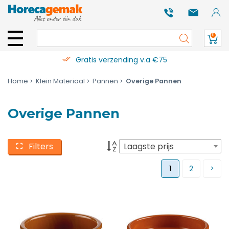
0
Gratis verzending v.a €75
Home
Klein Materiaal
Pannen
Overige Pannen
Overige Pannen
Filters
Laagste prijs
1
2