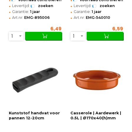
•
•
Levertijd:
zoeken
Levertijd:
zoeken
•
•
Garantie:
1 jaar
Garantie:
1 jaar
•
•
Art.nr:
EMG-895006
Art.nr:
EMG-540010
6,49
6,59
1
1
Kunststof handvat voor
Casserole | Aardewerk |
pannen 12-20cm
0.5L | Ø170x40(h)mm