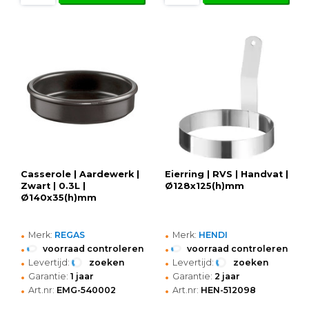
Casserole | Aardewerk |
Eierring | RVS | Handvat |
Zwart | 0.3L |
Ø128x125(h)mm
Ø140x35(h)mm
•
•
Merk:
REGAS
Merk:
HENDI
•
•
voorraad controleren
voorraad controleren
•
•
Levertijd:
zoeken
Levertijd:
zoeken
•
•
Garantie:
1 jaar
Garantie:
2 jaar
•
•
Art.nr:
EMG-540002
Art.nr:
HEN-512098