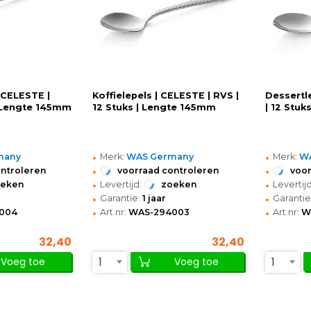
 CELESTE |
Koffielepels | CELESTE | RVS |
Dessertl
| Lengte 145mm
12 Stuks | Lengte 145mm
| 12 Stu
•
•
many
Merk:
WAS Germany
Merk:
W
•
•
ontroleren
voorraad controleren
voor
•
•
oeken
Levertijd:
zoeken
Levertijd
•
•
Garantie:
1 jaar
Garantie
•
•
004
Art.nr:
WAS-294003
Art.nr:
W
32,40
32,40
1
1
Voeg toe
Voeg toe