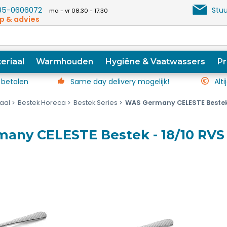
5-0606072
Stuu
ma - vr 08:30 - 17:30
p & advies
eriaal
Warmhouden
Hygiëne & Vaatwassers
Pr
 betalen
Same day delivery mogelijk!
Alti
iaal
Bestek Horeca
Bestek Series
WAS Germany CELESTE Bestek 
any CELESTE Bestek - 18/10 RVS