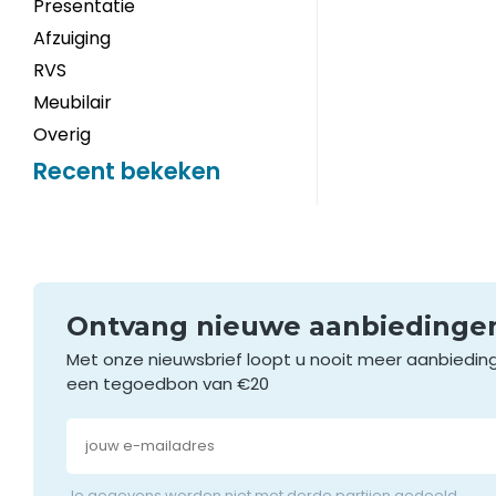
Presentatie
Afzuiging
RVS
Meubilair
Overig
Recent bekeken
Ontvang nieuwe aanbieding
Met onze nieuwsbrief loopt u nooit meer aanbiedin
een tegoedbon van €20
Je gegevens worden niet met derde partijen gedeeld