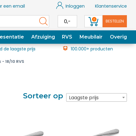
r een email
Inloggen
Klantenservice
0
0,-
BESTELLEN
esentatie
Afzuiging
RVS
Meubilair
Overig
jd de laagste prijs
100.000+ producten
- 18/10 RVS
Sorteer op
Laagste prijs