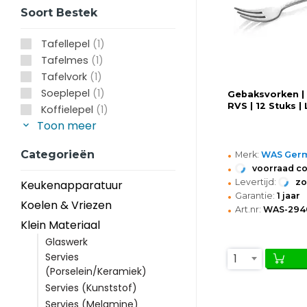
Soort Bestek
Tafellepel
(1)
Tafelmes
(1)
Tafelvork
(1)
Soeplepel
(1)
Gebaksvorken |
RVS | 12 Stuks 
Koffielepel
(1)
Toon meer
•
Categorieën
Merk:
WAS Ger
•
voorraad c
•
Levertijd:
z
Keukenapparatuur
•
Garantie:
1 jaar
Koelen & Vriezen
•
Art.nr:
WAS-294
Klein Materiaal
Glaswerk
Servies
1
(Porselein/Keramiek)
Servies (Kunststof)
Servies (Melamine)