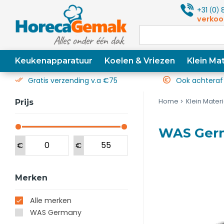
+31
0
8
(
)
verkoo
Keukenapparatuur
Koelen & Vriezen
Klein Mat
Gratis verzending v.a €75
Ook achteraf
Home
Klein Mater
Prijs
WAS Germ
€
€
Merken
Alle merken
WAS Germany