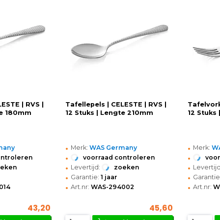
LESTE | RVS |
Tafellepels | CELESTE | RVS |
Tafelvor
gte 180mm
12 Stuks | Lengte 210mm
12 Stuks
•
•
many
Merk:
WAS Germany
Merk:
W
•
•
ontroleren
voorraad controleren
voor
•
•
oeken
Levertijd:
zoeken
Levertijd
•
•
Garantie:
1 jaar
Garantie
•
•
014
Art.nr:
WAS-294002
Art.nr:
W
43,20
45,60