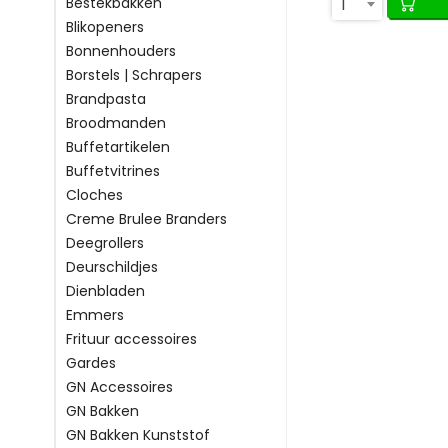
1
Bestekbakken
Blikopeners
Bonnenhouders
Borstels | Schrapers
Brandpasta
Broodmanden
Buffetartikelen
Buffetvitrines
Cloches
Creme Brulee Branders
Deegrollers
Deurschildjes
Dienbladen
Emmers
Frituur accessoires
Gardes
GN Accessoires
GN Bakken
GN Bakken Kunststof