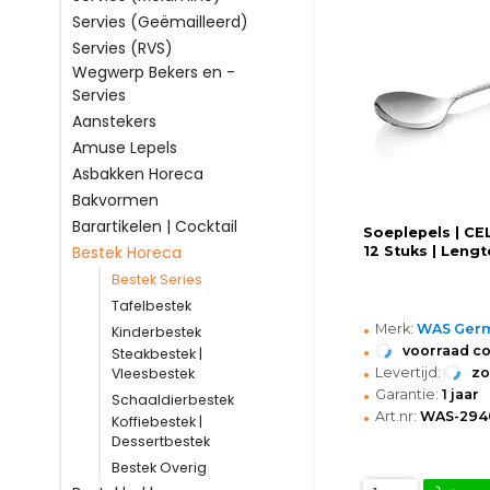
Servies (Geëmailleerd)
Servies (RVS)
Wegwerp Bekers en -
Servies
Aanstekers
Amuse Lepels
Asbakken Horeca
Bakvormen
Barartikelen | Cocktail
Soeplepels | CE
Bestek Horeca
12 Stuks | Len
Bestek Series
Tafelbestek
•
Merk:
WAS Ger
Kinderbestek
•
voorraad c
Steakbestek |
•
Levertijd:
z
Vleesbestek
•
Garantie:
1 jaar
Schaaldierbestek
•
Art.nr:
WAS-294
Koffiebestek |
Dessertbestek
Bestek Overig