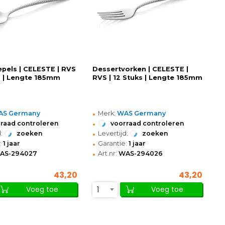
epels | CELESTE | RVS
Dessertvorken | CELESTE |
ks | Lengte 185mm
RVS | 12 Stuks | Lengte 185mm
•
AS Germany
Merk:
WAS Germany
•
raad controleren
voorraad controleren
•
:
zoeken
Levertijd:
zoeken
•
:
1 jaar
Garantie:
1 jaar
•
AS-294027
Art.nr:
WAS-294026
43,20
43,20
1
Voeg toe
Voeg toe