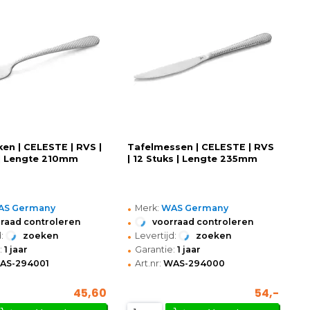
ken | CELESTE | RVS |
Tafelmessen | CELESTE | RVS
 | Lengte 210mm
| 12 Stuks | Lengte 235mm
•
AS Germany
Merk:
WAS Germany
•
raad controleren
voorraad controleren
•
:
zoeken
Levertijd:
zoeken
•
:
1 jaar
Garantie:
1 jaar
•
AS-294001
Art.nr:
WAS-294000
45,60
54,-