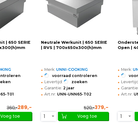
it | 650 SERIE
Neutrale Werkunit | 650 SERIE
Onderstel
0x300(h)mm
| RVS | 700x650x300(h)mm
Open | 
•
•
OKING
Merk:
UNNI-COOKING
Merk:
U
•
•
ontroleren
voorraad controleren
voor
•
•
oeken
Levertijd:
zoeken
Levertijd
•
•
Garantie:
2 jaar
Garantie
•
•
65-T01
Art.nr:
UNN-UNN65-T02
Art.nr:
U
289,-
379,-
360,-
520,-
1
1
Voeg toe
Voeg toe