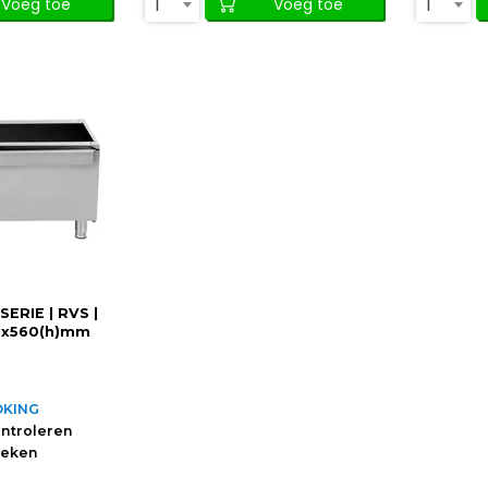
1
1
Voeg toe
Voeg toe
SERIE | RVS |
5x560(h)mm
OKING
ontroleren
oeken