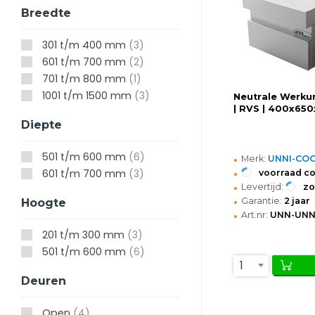
Breedte
301 t/m 400 mm
(3)
601 t/m 700 mm
(2)
701 t/m 800 mm
(1)
1001 t/m 1500 mm
(3)
Neutrale Werkun
| RVS | 400x65
Diepte
•
501 t/m 600 mm
(6)
Merk:
UNNI-CO
•
601 t/m 700 mm
(3)
voorraad c
•
Levertijd:
z
•
Garantie:
2 jaar
Hoogte
•
Art.nr:
UNN-UNN
201 t/m 300 mm
(3)
501 t/m 600 mm
(6)
1
Deuren
Open
(4)