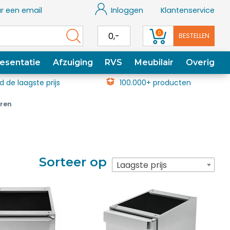
r een email
Inloggen
Klantenservice
0
0,-
BESTELLEN
esentatie
Afzuiging
RVS
Meubilair
Overig
jd de laagste prijs
100.000+ producten
ren
Sorteer op
Laagste prijs