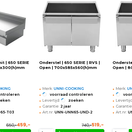
it | 650 SERIE
Onderstel | 650 SERIE | RVS |
Onderstel
50x300(h)mm
Open | 700x585x560(h)mm
Open | 
•
•
OKING
Merk:
UNNI-COOKING
Merk:
U
•
•
ontroleren
voorraad controleren
voor
•
•
oeken
Levertijd:
zoeken
Levertijd
•
•
Garantie:
2 jaar
Garantie
•
•
65-T03
Art.nr:
UNN-UNN65-UND-2
Art.nr:
U
459,-
519,-
650,-
740,-