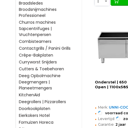
1
Braadsledes
Broodsnijmachines
Professioneel
Churros machines
Sapcentrifuges |
Vruchtenpersen
Combisteamers
Contactgrills / Panini Grills
Crêpe-Bakplaten
Curryworst Snijders
Cutters & Toebehoren
Deeg Opbolmachine
Deegmengers |
Onderstel | 650 
Open | 1100x58
Planeetmengers
KitchenAid
Deegrollers | Pizzarollers
•
Merk:
UNNI-CO
Doorkookplaten
•
voorraad c
Eierkokers Hotel
•
Levertijd:
z
Fornuizen Horeca
•
Garantie:
2 jaar