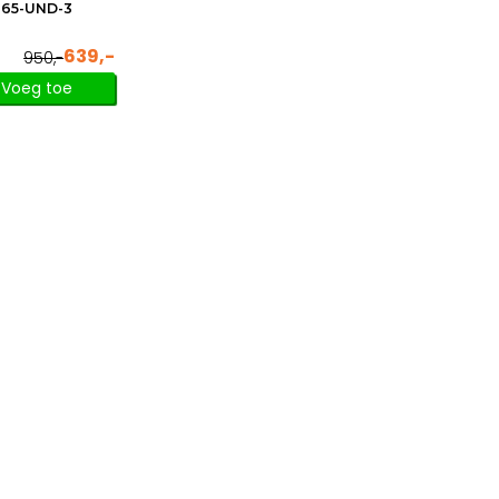
65-UND-3
639,-
950,-
Voeg toe