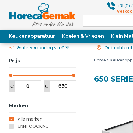
+31
0
8
(
)
verkoo
Keukenapparatuur
Koelen & Vriezen
Klein Mat
Gratis verzending v.a €75
Ook achteraf
Home
Keukenapp
Prijs
650 SERI
€
€
Merken
Alle merken
UNNI-COOKING