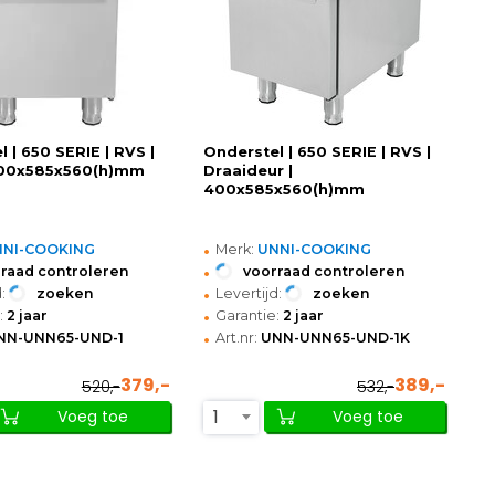
 | 650 SERIE | RVS |
Onderstel | 650 SERIE | RVS |
400x585x560(h)mm
Draaideur |
400x585x560(h)mm
•
NNI-COOKING
Merk:
UNNI-COOKING
•
raad controleren
voorraad controleren
•
:
zoeken
Levertijd:
zoeken
•
:
2 jaar
Garantie:
2 jaar
•
NN-UNN65-UND-1
Art.nr:
UNN-UNN65-UND-1K
379,-
389,-
520,-
532,-
1
Voeg toe
Voeg toe