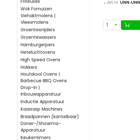
Friteuses
•
Art.nr:
UNN-UNN
Wok Fornuizen
Gehaktmolens |
Vleesmolens
1
Groentesnijders
Groentewassers
Hamburgerpers
Heteluchtovens
High Speed Ovens
Hokkers
Houtskool Ovens |
Barbecue BBQ Ovens
Drop-In |
Inbouwapparatuur
Inductie Apparatuur
Kaasrasp Machines
Braadpannen (kantelbaar)
Döner-/Shoarma-
Apparatuur
Keukentimers