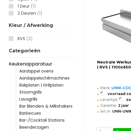
1 Deur
(1)
2 Deuren
(1)
Kleur / Afwerking
RVS
(3)
Categorieën
Neutrale Werkun
Keukenapparatuur
| RVS | 1100x6
Aardappel ovens
Aardappelschilmachines
Bakplaten | Grillplaten
•
Merk:
UNNI-CO
Stoomgrills
•
voorraad c
•
Lavagrills
Levertijd:
z
•
Garantie:
2 jaar
Bar Blenders & Milkshakers
•
Art.nr:
UNN-UNN
Barbecues
Bar-/Cocktail Stations
Beenderzagen