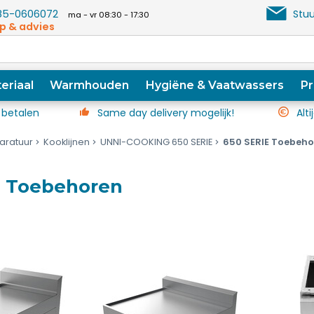
5-0606072
Stuu
ma - vr 08:30 - 17:30
p & advies
eriaal
Warmhouden
Hygiëne & Vaatwassers
Pr
 betalen
Same day delivery mogelijk!
Alti
aratuur
Kooklijnen
UNNI-COOKING 650 SERIE
650 SERIE Toebeho
E Toebehoren