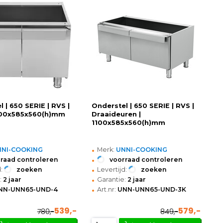
 | 650 SERIE | RVS |
Onderstel | 650 SERIE | RVS |
800x585x560(h)mm
Draaideuren |
1100x585x560(h)mm
•
NNI-COOKING
Merk:
UNNI-COOKING
•
raad controleren
voorraad controleren
•
:
zoeken
Levertijd:
zoeken
•
:
2 jaar
Garantie:
2 jaar
•
NN-UNN65-UND-4
Art.nr:
UNN-UNN65-UND-3K
539,-
579,-
780,-
849,-