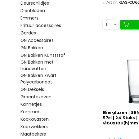
•
Art.nr:
GAS-CU6
Deurschildjes
Dienbladen
Emmers
1
Frituur accessoires
Gardes
GN Accessoires
GN Bakken
GN Bakken Kunststof
GN Bakken met
handvatten
GN Bakken Zwart
Polycarbonaat
GN Deksels
Groentezeven
Kannetjes
Kommen
Bierglazen | SE
57cl | 24 Stuks |
Kookkwasten
Ø80x180(h)mm
Kookwekkers
Maatbekers