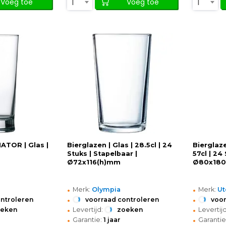
1
1
Voeg toe
Voeg toe
NATOR | Glas |
Bierglazen | Glas | 28.5cl | 24
Bierglaz
Stuks | Stapelbaar |
57cl | 24 
Ø72x116(h)mm
Ø80x18
•
•
Merk:
Olympia
Merk:
Ut
•
•
ontroleren
voorraad controleren
voor
•
•
oeken
Levertijd:
zoeken
Levertijd
•
•
Garantie:
1 jaar
Garantie