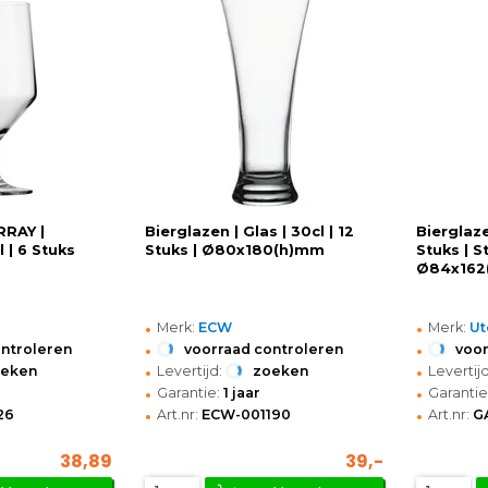
RRAY |
Bierglazen | Glas | 30cl | 12
Bierglaze
l | 6 Stuks
Stuks | Ø80x180(h)mm
Stuks | S
Ø84x162
•
•
Merk:
ECW
Merk:
Ut
•
•
ontroleren
voorraad controleren
voor
•
•
oeken
Levertijd:
zoeken
Levertijd
•
•
Garantie:
1 jaar
Garantie
•
•
26
Art.nr:
ECW-001190
Art.nr:
G
38,89
39,-