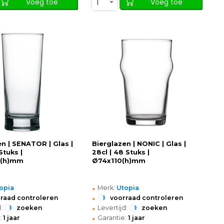
1
Voeg toe
Voeg toe
en | SENATOR | Glas |
Bierglazen | NONIC | Glas |
Stuks |
28cl | 48 Stuks |
0(h)mm
Ø74x110(h)mm
•
opia
Merk:
Utopia
•
raad controleren
voorraad controleren
•
:
zoeken
Levertijd:
zoeken
•
:
1 jaar
Garantie:
1 jaar