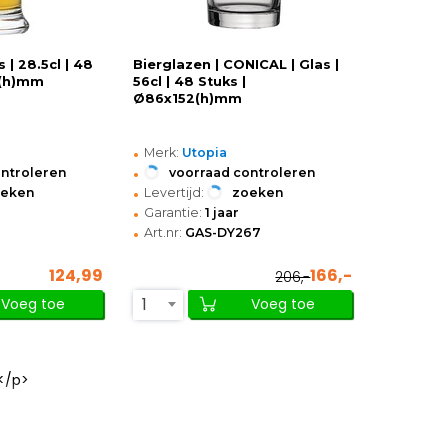
 | 28.5cl | 48
Bierglazen | CONICAL | Glas |
2(h)mm
56cl | 48 Stuks |
Ø86x152(h)mm
•
Merk:
Utopia
•
ontroleren
voorraad controleren
•
oeken
Levertijd:
zoeken
•
Garantie:
1 jaar
•
Art.nr:
GAS-DY267
124,99
166,-
206,-
1
Voeg toe
Voeg toe
</p>