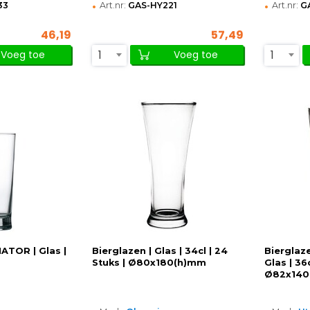
•
•
33
Art.nr:
GAS-HY221
Art.nr:
G
46,19
57,49
1
1
Voeg toe
Voeg toe
NATOR | Glas |
Bierglazen | Glas | 34cl | 24
Bierglaz
Stuks | Ø80x180(h)mm
Glas | 36c
Ø82x140