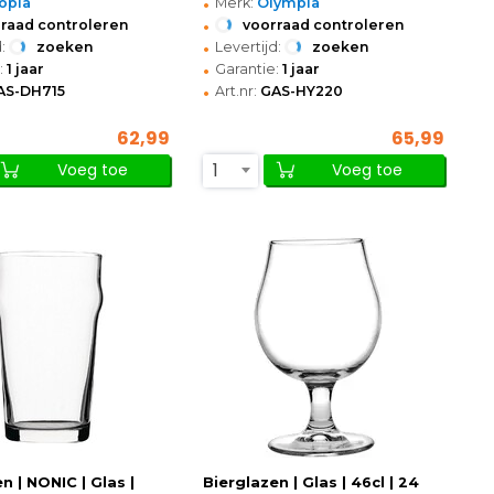
•
opia
Merk:
Olympia
•
raad controleren
voorraad controleren
•
:
zoeken
Levertijd:
zoeken
•
:
1 jaar
Garantie:
1 jaar
•
AS-DH715
Art.nr:
GAS-HY220
62,99
65,99
1
Voeg toe
Voeg toe
n | NONIC | Glas |
Bierglazen | Glas | 46cl | 24