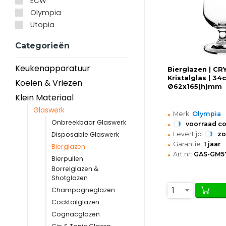
ECW
Olympia
Utopia
Categorieën
Keukenapparatuur
Bierglazen | CR
Kristalglas | 34cl
Koelen & Vriezen
Ø62x165(h)mm
Klein Materiaal
Glaswerk
•
Merk:
Olympia
•
Onbreekbaar Glaswerk
voorraad c
•
Levertijd:
z
Disposable Glaswerk
•
Garantie:
1 jaar
Bierglazen
•
Art.nr:
GAS-GM5
Bierpullen
Borrelglazen &
Shotglazen
1
Champagneglazen
Cocktailglazen
Cognacglazen