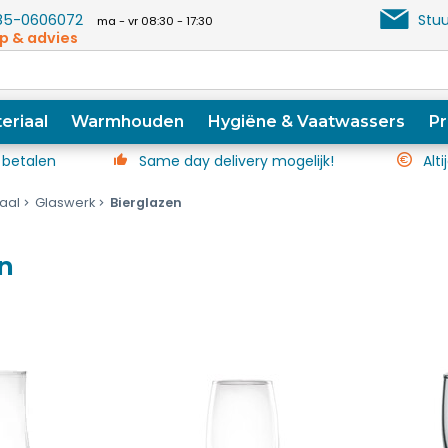
5-0606072
Stuu
ma - vr 08:30 - 17:30
p & advies
eriaal
Warmhouden
Hygiëne & Vaatwassers
Pr
 betalen
Same day delivery mogelijk!
Alti
iaal
Glaswerk
Bierglazen
n