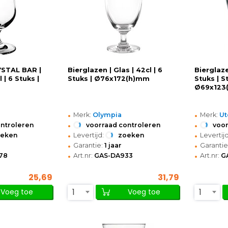
YSTAL BAR |
Bierglazen | Glas | 42cl | 6
Bierglaze
 | 6 Stuks |
Stuks | Ø76x172(h)mm
Stuks | S
Ø69x123
•
•
Merk:
Olympia
Merk:
Ut
•
•
ontroleren
voorraad controleren
voor
•
•
oeken
Levertijd:
zoeken
Levertijd
•
•
Garantie:
1 jaar
Garantie
•
•
78
Art.nr:
GAS-DA933
Art.nr:
G
25,69
31,79
1
1
Voeg toe
Voeg toe