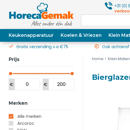
+31
0
8
(
)
verkoo
Keukenapparatuur
Koelen & Vriezen
Klein Mat
Gratis verzending v.a €75
Ook achteraf
Home
Klein Mater
Prijs
Bierglaze
€
€
Merken
Alle merken
Arcoroc