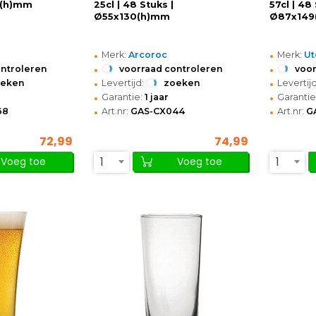
0(h)mm
25cl | 48 Stuks |
57cl | 48
Ø55x130(h)mm
Ø87x149
•
•
Merk:
Arcoroc
Merk:
Ut
•
•
ontroleren
voorraad controleren
voor
•
•
oeken
Levertijd:
zoeken
Levertijd
•
•
Garantie:
1 jaar
Garantie
•
•
68
Art.nr:
GAS-CX044
Art.nr:
G
72,99
74,99
1
1
Voeg toe
Voeg toe