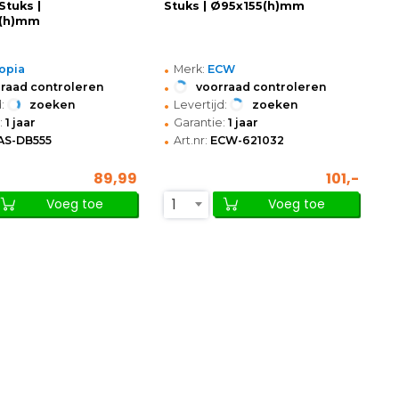
 Stuks |
Stuks | Ø95x155(h)mm
(h)mm
•
opia
Merk:
ECW
•
raad controleren
voorraad controleren
•
:
zoeken
Levertijd:
zoeken
•
:
1 jaar
Garantie:
1 jaar
•
AS-DB555
Art.nr:
ECW-621032
89,99
101,-
1
Voeg toe
Voeg toe