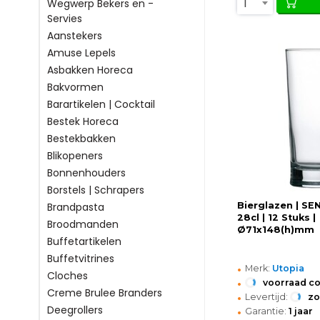
1
Wegwerp Bekers en -
Servies
Aanstekers
Amuse Lepels
Asbakken Horeca
Bakvormen
Barartikelen | Cocktail
Bestek Horeca
Bestekbakken
Blikopeners
Bonnenhouders
Borstels | Schrapers
Bierglazen | SE
Brandpasta
28cl | 12 Stuks |
Broodmanden
Ø71x148(h)mm
Buffetartikelen
Buffetvitrines
•
Merk:
Utopia
Cloches
•
voorraad c
Creme Brulee Branders
•
Levertijd:
z
•
Deegrollers
Garantie:
1 jaar