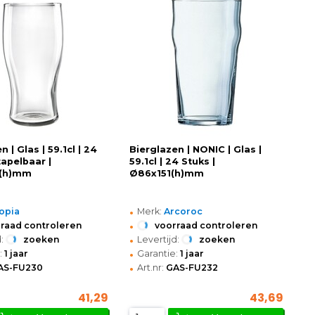
n | Glas | 59.1cl | 24
Bierglazen | NONIC | Glas |
tapelbaar |
59.1cl | 24 Stuks |
(h)mm
Ø86x151(h)mm
•
opia
Merk:
Arcoroc
•
raad controleren
voorraad controleren
•
:
zoeken
Levertijd:
zoeken
•
:
1 jaar
Garantie:
1 jaar
•
AS-FU230
Art.nr:
GAS-FU232
41,29
43,69