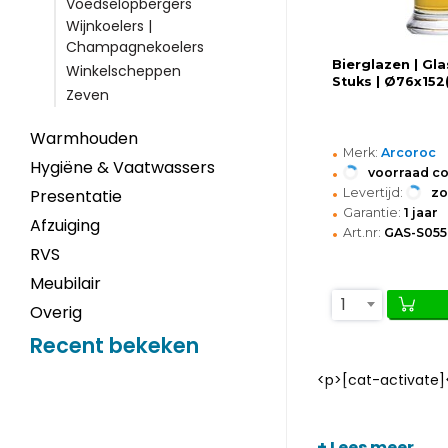
Voedselopbergers
Wijnkoelers |
Champagnekoelers
Bierglazen | Glas
Winkelscheppen
Stuks | Ø76x15
Zeven
Warmhouden
•
Merk:
Arcoroc
Hygiëne & Vaatwassers
•
voorraad c
•
Levertijd:
z
Presentatie
•
Garantie:
1 jaar
Afzuiging
•
Art.nr:
GAS-S055
RVS
Meubilair
1
Overig
Recent bekeken
<p>[cat-activate]
+ Lees meer