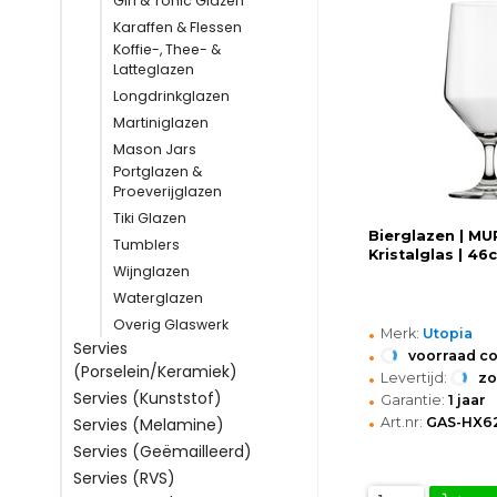
Gin & Tonic Glazen
Karaffen & Flessen
Koffie-, Thee- &
Latteglazen
Longdrinkglazen
Martiniglazen
Mason Jars
Portglazen &
Proeverijglazen
Tiki Glazen
Bierglazen | MU
Tumblers
Kristalglas | 46c
Wijnglazen
Waterglazen
Overig Glaswerk
•
Merk:
Utopia
Servies
•
voorraad c
(Porselein/Keramiek)
•
Levertijd:
z
•
Servies (Kunststof)
Garantie:
1 jaar
•
Art.nr:
GAS-HX6
Servies (Melamine)
Servies (Geëmailleerd)
Servies (RVS)