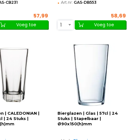
•
AS-CB231
Art.nr:
GAS-DB553
57,99
58,69
1
Voeg toe
Voeg toe
en | CALEDONIAN |
Bierglazen | Glas | 57cl | 24
l | 24 Stuks |
Stuks | Stapelbaar |
(h)mm
Ø90x150(h)mm