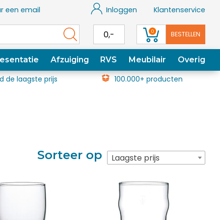
r een email
Inloggen
Klantenservice
0
0,-
BESTELLEN
esentatie
Afzuiging
RVS
Meubilair
Overig
jd de laagste prijs
100.000+ producten
Sorteer op
Laagste prijs