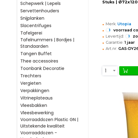
Stuks | Ø72x12
Schepwerk | Lepels
Servettenhouders
Snijplanken
•
Merk:
Utopia
Slacentrifuges
•
voorraad c
Tafelgerei
•
Levertijd:
z
Tafelnummers | Bordjes |
•
Garantie:
1 jaar
Standaarden
•
Art.nr:
GAS-DY2
Tangen Buffet
Thee accessoires
Toonbank Decoratie
1
Trechters
Vergieten
Verpakkingen
Vitrineplateaus
Vleesbakken
Vleesbewerking
Voorraaddozen Plastic GN |
Uitstekende kwaliteit
Voorraaddozen -