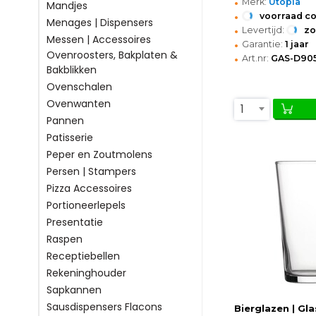
•
Merk:
Utopia
Mandjes
•
voorraad c
Menages | Dispensers
•
Levertijd:
z
Messen | Accessoires
•
Garantie:
1 jaar
Ovenroosters, Bakplaten &
•
Art.nr:
GAS-D90
Bakblikken
Ovenschalen
Ovenwanten
1
Pannen
Patisserie
Peper en Zoutmolens
Persen | Stampers
Pizza Accessoires
Portioneerlepels
Presentatie
Raspen
Receptiebellen
Rekeninghouder
Sapkannen
Sausdispensers Flacons
Bierglazen | Glas