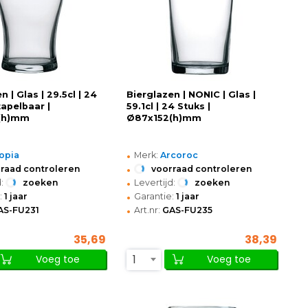
n | Glas | 29.5cl | 24
Bierglazen | NONIC | Glas |
tapelbaar |
59.1cl | 24 Stuks |
(h)mm
Ø87x152(h)mm
•
opia
Merk:
Arcoroc
•
raad controleren
voorraad controleren
•
:
zoeken
Levertijd:
zoeken
•
:
1 jaar
Garantie:
1 jaar
•
AS-FU231
Art.nr:
GAS-FU235
35,69
38,39
1
Voeg toe
Voeg toe