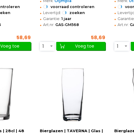
•
•
Merk:
Olympia
Merk:
Ut
•
•
ontroleren
voorraad controleren
voor
•
•
oeken
Levertijd:
zoeken
Levertijd
•
•
Garantie:
1 jaar
Garantie
•
•
5
Art.nr:
GAS-GM568
Art.nr:
G
58,69
58,69
1
1
Voeg toe
Voeg toe
 | 28cl | 48
Bierglazen | TAVERNA | Glas |
Bierglaze