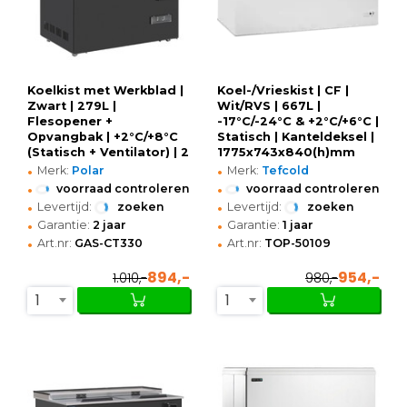
Koelkist met Werkblad |
Koel-/Vrieskist | CF |
Zwart | 279L |
Wit/RVS | 667L |
Flesopener +
-17°C/-24°C & +2°C/+6°C |
Opvangbak | +2°C/+8°C
Statisch | Kanteldeksel |
(Statisch + Ventilator) | 2
1775x743x840(h)mm
•
•
Schuifdeksels (Dicht) |
Merk:
Polar
Merk:
Tefcold
935x687x888(h)mm
•
•
voorraad controleren
voorraad controleren
•
•
Levertijd:
zoeken
Levertijd:
zoeken
•
•
Garantie:
2 jaar
Garantie:
1 jaar
•
•
Art.nr:
GAS-CT330
Art.nr:
TOP-50109
894,-
954,-
1.010,-
980,-
1
1