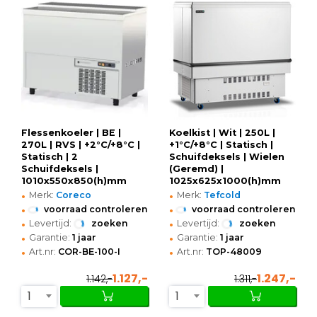
Flessenkoeler | BE |
Koelkist | Wit | 250L |
270L | RVS | +2°C/+8°C |
+1°C/+8°C | Statisch |
Statisch | 2
Schuifdeksels | Wielen
Schuifdeksels |
(Geremd) |
1010x550x850(h)mm
1025x625x1000(h)mm
•
•
Merk:
Coreco
Merk:
Tefcold
•
•
voorraad controleren
voorraad controleren
•
•
Levertijd:
zoeken
Levertijd:
zoeken
•
•
Garantie:
1 jaar
Garantie:
1 jaar
•
•
Art.nr:
COR-BE-100-I
Art.nr:
TOP-48009
1.127,-
1.247,-
1.142,-
1.311,-
1
1