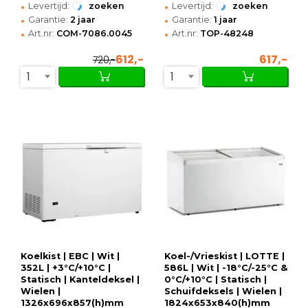
•
•
Levertijd:
zoeken
Levertijd:
zoeken
•
•
Garantie:
2 jaar
Garantie:
1 jaar
•
•
Art.nr:
COM-7086.0045
Art.nr:
TOP-48248
612,-
617,-
720,-
1
1
Koelkist | EBC | Wit |
Koel-/Vrieskist | LOTTE |
352L | +3°C/+10°C |
586L | Wit | -18°C/-25°C &
Statisch | Kanteldeksel |
0°C/+10°C | Statisch |
Wielen |
Schuifdeksels | Wielen |
1326x696x857(h)mm
1824x653x840(h)mm