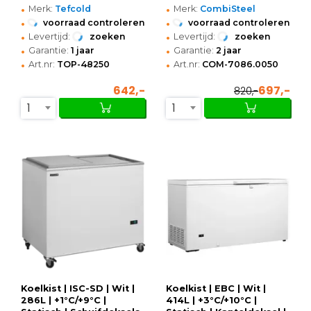
•
•
Merk:
Tefcold
Merk:
CombiSteel
•
•
voorraad controleren
voorraad controleren
•
•
Levertijd:
zoeken
Levertijd:
zoeken
•
•
Garantie:
1 jaar
Garantie:
2 jaar
•
•
Art.nr:
TOP-48250
Art.nr:
COM-7086.0050
642,-
697,-
820,-
1
1
Koelkist | ISC-SD | Wit |
Koelkist | EBC | Wit |
286L | +1°C/+9°C |
414L | +3°C/+10°C |