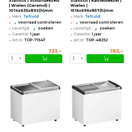
Statisch | Schuifdeksels
Statisch | Kanteldeksel |
| Wielen (Geremd) |
Wielen |
1014x635x892(h)mm
1516x696x857(h)mm
•
•
Merk:
Tefcold
Merk:
Tefcold
•
•
voorraad controleren
voorraad controleren
•
•
Levertijd:
zoeken
Levertijd:
zoeken
•
•
Garantie:
1 jaar
Garantie:
1 jaar
•
•
Art.nr:
TOP-71547
Art.nr:
TOP-48252
723,-
763,-
1
1