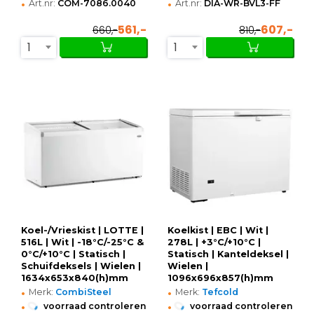
•
•
Art.nr:
COM-7086.0040
Art.nr:
DIA-WR-BVL3-FF
561,-
607,-
660,-
810,-
1
1
Koel-/Vrieskist | LOTTE |
Koelkist | EBC | Wit |
516L | Wit | -18°C/-25°C &
278L | +3°C/+10°C |
0°C/+10°C | Statisch |
Statisch | Kanteldeksel |
Schuifdeksels | Wielen |
Wielen |
1634x653x840(h)mm
1096x696x857(h)mm
•
•
Merk:
CombiSteel
Merk:
Tefcold
•
•
voorraad controleren
voorraad controleren