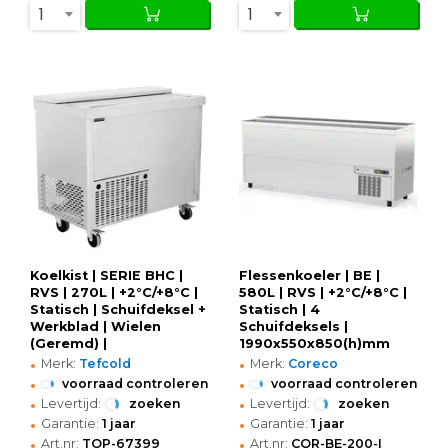
1
1
Koelkist | SERIE BHC |
Flessenkoeler | BE |
RVS | 270L | +2°C/+8°C |
580L | RVS | +2°C/+8°C |
Statisch | Schuifdeksel +
Statisch | 4
Werkblad | Wielen
Schuifdeksels |
(Geremd) |
1990x550x850(h)mm
•
•
1005x565x930(h)mm
Merk:
Tefcold
Merk:
Coreco
•
•
voorraad controleren
voorraad controleren
•
•
Levertijd:
zoeken
Levertijd:
zoeken
•
•
Garantie:
1 jaar
Garantie:
1 jaar
•
•
Art.nr:
TOP-67399
Art.nr:
COR-BE-200-I