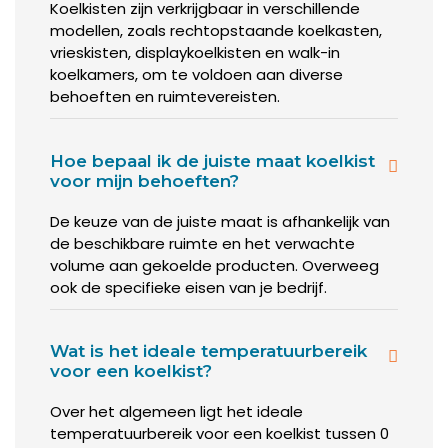
Je zoekt een koelkist online? We hebben deze in onze
Koelkisten zijn verkrijgbaar in verschillende
webshop overzichtelijk voor je bij elkaar staan. Schroom
modellen, zoals rechtopstaande koelkasten,
dan ook niet om eens contact met ons op te nemen als je
vrieskisten, displaykoelkisten en walk-in
vragen heeft over onze koelkisten. Wellicht vind je hier een
koelkamers, om te voldoen aan diverse
koelkist die je graag aan wil schaffen, maar waar je nog
behoeften en ruimtevereisten.
meer over wil weten voor je tot aanschaf overgaat. Je kunt
natuurlijk ook op je gemak het hele assortiment
doornemen. We hebben naast koelkisten ook een zeer
Hoe bepaal ik de juiste maat koelkist
breed aanbod aan andere machines en producten voor in
voor mijn behoeften?
jouw horecakeuken klaarstaan.
De keuze van de juiste maat is afhankelijk van
de beschikbare ruimte en het verwachte
volume aan gekoelde producten. Overweeg
ook de specifieke eisen van je bedrijf.
Wat is het ideale temperatuurbereik
voor een koelkist?
Over het algemeen ligt het ideale
temperatuurbereik voor een koelkist tussen 0