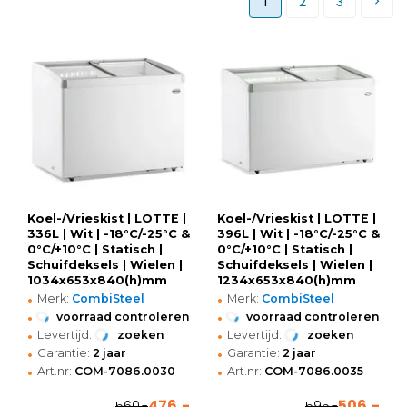
1
2
3
Koel-/Vrieskist | LOTTE |
Koel-/Vrieskist | LOTTE |
336L | Wit | -18°C/-25°C &
396L | Wit | -18°C/-25°C &
0°C/+10°C | Statisch |
0°C/+10°C | Statisch |
Schuifdeksels | Wielen |
Schuifdeksels | Wielen |
1034x653x840(h)mm
1234x653x840(h)mm
•
•
Merk:
CombiSteel
Merk:
CombiSteel
•
•
voorraad controleren
voorraad controleren
•
•
Levertijd:
zoeken
Levertijd:
zoeken
•
•
Garantie:
2 jaar
Garantie:
2 jaar
•
•
Art.nr:
COM-7086.0030
Art.nr:
COM-7086.0035
476,-
506,-
560,-
595,-