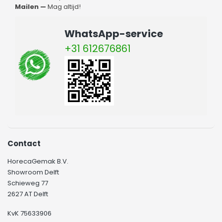
Mailen —
Mag altijd!
WhatsApp-service
+31 612676861
Contact
HorecaGemak B.V.
Showroom Delft
Schieweg 77
2627 AT Delft
KvK 75633906