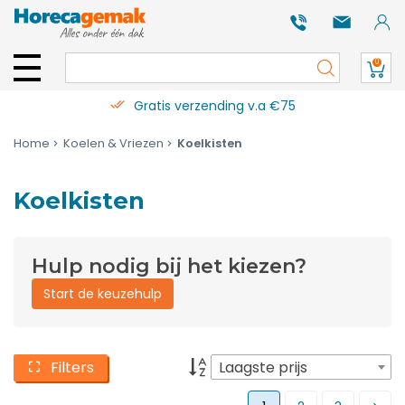
0
Gratis verzending v.a €75
Home
Koelen & Vriezen
Koelkisten
Koelkisten
Hulp nodig bij het kiezen?
Start de keuzehulp
Filters
Laagste prijs