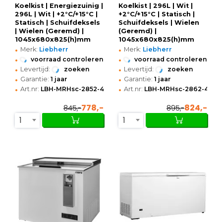
Koelkist | Energiezuinig |
Koelkist | 296L | Wit |
296L | Wit | +2°C/+15°C |
+2°C/+15°C | Statisch |
Statisch | Schuifdeksels
Schuifdeksels | Wielen
| Wielen (Geremd) |
(Geremd) |
1045x680x825(h)mm
1045x680x825(h)mm
•
•
Merk:
Liebherr
Merk:
Liebherr
•
•
voorraad controleren
voorraad controleren
•
•
Levertijd:
zoeken
Levertijd:
zoeken
•
•
Garantie:
1 jaar
Garantie:
1 jaar
•
•
Art.nr:
LBH-MRHsc-2852-40-T
Art.nr:
LBH-MRHsc-2862-40-T
778,-
824,-
845,-
895,-
1
1