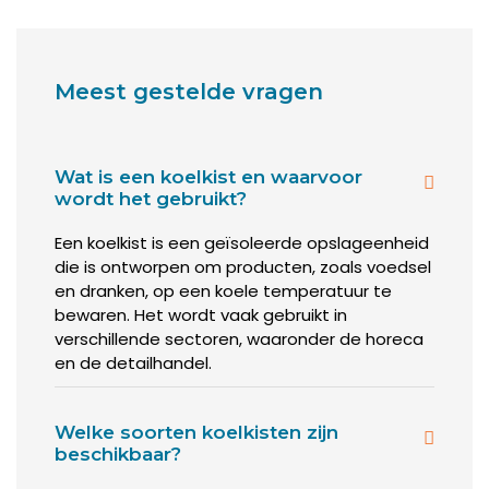
ons assortiment om hier te zien wat wij allemaal voor
verschillende koelkisten wij verkopen en welke het beste
aansluit op je assortiment.
Meest gestelde vragen
Een koelkist online kopen
Een goede koelkist moet aan een aantal voorwaarden
Wat is een koelkist en waarvoor
voldoen. Zo moet de kist uiteraard goed koelen en moet je
wordt het gebruikt?
er op kunnen vertrouwen dat deze niet zomaar opeens
uitvalt. Daarbij is het ook van belang dat er in de koelkisten
Een koelkist is een geïsoleerde opslageenheid
genoeg ruimte is om alle voedingsmiddelen die je er in op
die is ontworpen om producten, zoals voedsel
wil slaan een plekje te geven. Vandaar ook dat wij een groot
en dranken, op een koele temperatuur te
aantal verschillende maten in het assortiment hebben
bewaren. Het wordt vaak gebruikt in
staan. Zo zorg je ervoor dat je een koelkist in huis haalt
verschillende sectoren, waaronder de horeca
waar je veel plezier mee gaat beleven, die doet wat jij er
van verlangt.
en de detailhandel.
De beste koelkisten bij
Welke soorten koelkisten zijn
elkaar
beschikbaar?