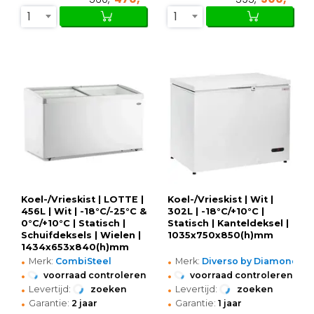
1
1
Koel-/Vrieskist | LOTTE |
Koel-/Vrieskist | Wit |
456L | Wit | -18°C/-25°C &
302L | -18°C/+10°C |
0°C/+10°C | Statisch |
Statisch | Kanteldeksel |
Schuifdeksels | Wielen |
1035x750x850(h)mm
1434x653x840(h)mm
•
•
Merk:
CombiSteel
Merk:
Diverso by Diamond
•
•
voorraad controleren
voorraad controleren
•
•
Levertijd:
zoeken
Levertijd:
zoeken
•
•
Garantie:
2 jaar
Garantie:
1 jaar