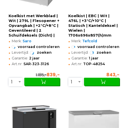
Koelkist met Werkblad |
Koelkist | EBC | Wit |
Wit | 279L | Flesopener +
476L | +3°C/+10°C |
Opvangbak | +2°C/+8°C |
Statisch | Kanteldeksel |
Geventileerd | 2
Wielen |
Schuifdeksels (Dicht) |
1706x696x857(h)mm
•
•
Wielen (Geremd) |
Merk:
Saro
Merk:
Tefcold
935x687x888(h)mm
•
•
voorraad controleren
voorraad controleren
•
•
Levertijd:
zoeken
Levertijd:
zoeken
•
•
Garantie:
2 jaar
Garantie:
1 jaar
•
•
Art.nr:
SAR-323-3126
Art.nr:
TOP-48254
839,-
843,-
1.185,-
1
1