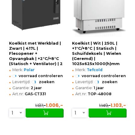
Koelkist met Werkblad |
Koelkist | Wit | 250L |
Zwart | 417L |
+1°C/+8°C | Statisch |
Flesopener +
Schuifdeksels | Wielen
Opvangbak | +2°C/+8°C
(Geremd) |
(Statisch + Ventilator) | 2
1025x625x1000(h)mm
•
•
Schuifdeksels (Dicht) |
Merk:
Polar
Merk:
Tefcold
1255x687x888(h)mm
•
•
voorraad controleren
voorraad controleren
•
•
Levertijd:
zoeken
Levertijd:
zoeken
•
•
Garantie:
2 jaar
Garantie:
1 jaar
•
•
Art.nr:
GAS-CT331
Art.nr:
TOP-48008
1.006,-
1.103,-
1.137,-
1.149,-
1
1