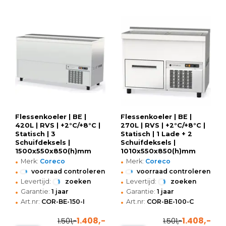
Flessenkoeler | BE |
Flessenkoeler | BE |
420L | RVS | +2°C/+8°C |
270L | RVS | +2°C/+8°C |
Statisch | 3
Statisch | 1 Lade + 2
Schuifdeksels |
Schuifdeksels |
1500x550x850(h)mm
1010x550x850(h)mm
•
•
Merk:
Coreco
Merk:
Coreco
•
•
voorraad controleren
voorraad controleren
•
•
Levertijd:
zoeken
Levertijd:
zoeken
•
•
Garantie:
1 jaar
Garantie:
1 jaar
•
•
Art.nr:
COR-BE-150-I
Art.nr:
COR-BE-100-C
1.408,-
1.408,-
1.501,-
1.501,-