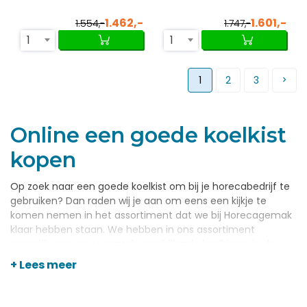
1.462,-
1.601,-
1.554,-
1.747,-
1
1
1
2
3
Online een goede koelkist
kopen
Op zoek naar een goede koelkist om bij je horecabedrijf te
gebruiken? Dan raden wij je aan om eens een kijkje te
komen nemen in het assortiment dat we bij Horecagemak
klaar hebben staan. We hebben in ons assortiment
namelijk een groot aantal verschillende koelkisten in de
aanbieding. Kisten in verschillende stijlen en maten,
+ Lees meer
allemaal met dezelfde goede kwaliteiten. Met een van
onze koelkisten mag je er op rekenen dat alles wat je er in
bewaart in goede staat blijft. Neem dan ook een kijkje in