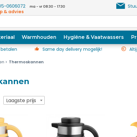
5-0606072
Stuu
ma - vr 08:30 - 17:30
p & advies
eriaal
Warmhouden
Hygiëne & Vaatwassers
Pr
 betalen
Same day delivery mogelijk!
Alti
en
Thermoskannen
kannen
p
Laagste prijs