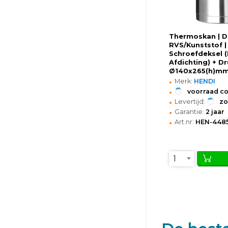
Thermoskan | DR
RVS/Kunststof | 
Schroefdeksel 
Afdichting) + D
Ø140x265(h)m
•
Merk:
HENDI
•
voorraad c
•
Levertijd:
z
•
Garantie:
2 jaar
•
Art.nr:
HEN-448
1