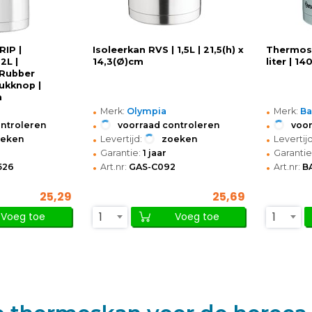
IP |
Isoleerkan RVS | 1,5L | 21,5(h) x
Thermoska
2L |
14,3(Ø)cm
liter | 
(Rubber
rukknop |
m
•
•
Merk:
Olympia
Merk:
Ba
•
•
ontroleren
voorraad controleren
voor
•
•
oeken
Levertijd:
zoeken
Levertijd
•
•
Garantie:
1 jaar
Garantie
•
•
526
Art.nr:
GAS-C092
Art.nr:
B
25,29
25,69
1
1
Voeg toe
Voeg toe