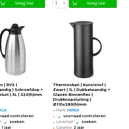
1
Voeg toe
Voeg toe
n | RVS |
Thermoskan | Kunststof |
ndig | Schroefdop +
Zwart | 1L | Dubbelwandig +
ktuit | 3L | 320(h)mm
Glazen Binnenfles |
Drukknopsluiting |
Ø110x289(h)mm
•
MGA
Merk:
HENDI
•
raad controleren
voorraad controleren
•
:
zoeken
Levertijd:
zoeken
•
:
1 jaar
Garantie:
2 jaar