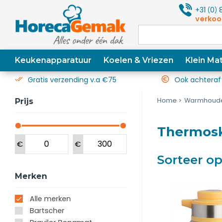
+31
0
8
(
)
verkoo
Keukenapparatuur
Koelen & Vriezen
Klein Mat
Gratis verzending v.a €75
Ook achteraf
Home
Warmhoud
Prijs
Thermos
€
€
Sorteer o
Merken
Alle merken
Bartscher