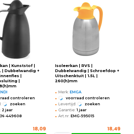
an | Kunststof |
Isoleerkan | RVS |
1L | Dubbelwandig +
Dubbelwandig | Schroefdop +
nnenfles |
Uitschenktuit | 1.5L |
sluiting |
260(h)mm
8(h)mm
•
ENDI
Merk:
EMGA
•
raad controleren
voorraad controleren
•
:
zoeken
Levertijd:
zoeken
•
:
2 jaar
Garantie:
1 jaar
•
EN-449608
Art.nr:
EMG-595015
18,09
18,49