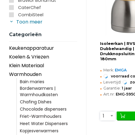
Bravilor Bonamat
CaterChef
CombiSteel
Toon meer
Categorieën
Isoleerkan | RVS/
Keukenapparatuur
Dubbelwandig |
Drukknopsluitin
Koelen & Vriezen
180mm
Klein Materiaal
•
Merk:
EMGA
Warmhouden
•
voorraad c
•
Bain maries
Levertijd:
z
•
Bordenwarmers |
Garantie:
1 jaar
•
Warmhoudkasten
Art.nr:
EMG-595
Chafing Dishes
Chocolade dispensers
1
Friet-Warmhouders
Heet Water Dispensers
Kopjesverwarmers