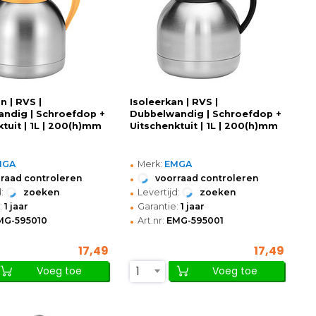
n | RVS |
Isoleerkan | RVS |
ndig | Schroefdop +
Dubbelwandig | Schroefdop +
tuit | 1L | 200(h)mm
Uitschenktuit | 1L | 200(h)mm
•
MGA
Merk:
EMGA
•
raad controleren
voorraad controleren
•
:
zoeken
Levertijd:
zoeken
•
:
1 jaar
Garantie:
1 jaar
•
MG-595010
Art.nr:
EMG-595001
17,49
17,49
1
Voeg toe
Voeg toe