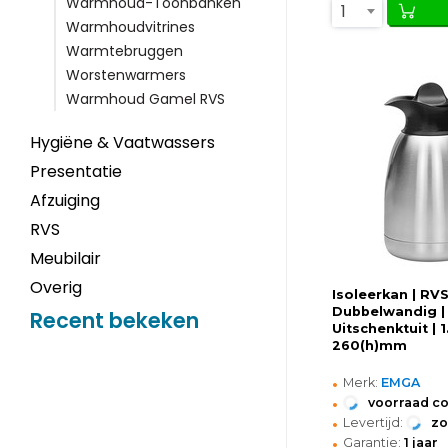
Warmhoud-Toonbanken
1
Warmhoudvitrines
Warmtebruggen
Worstenwarmers
Warmhoud Gamel RVS
Hygiëne & Vaatwassers
Presentatie
Afzuiging
RVS
Meubilair
Overig
Isoleerkan | RVS
Dubbelwandig |
Recent bekeken
Uitschenktuit | 1.
260(h)mm
•
Merk:
EMGA
•
voorraad c
•
Levertijd:
z
•
Garantie:
1 jaar