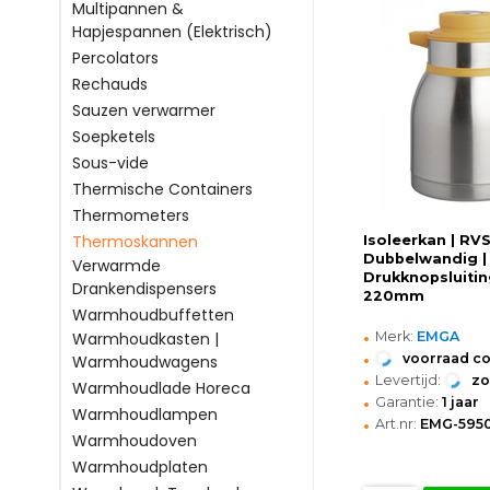
Multipannen &
Hapjespannen (Elektrisch)
Percolators
Rechauds
Sauzen verwarmer
Soepketels
Sous-vide
Thermische Containers
Thermometers
Thermoskannen
Isoleerkan | RVS/
Dubbelwandig |
Verwarmde
Drukknopsluitin
Drankendispensers
220mm
Warmhoudbuffetten
•
Merk:
EMGA
Warmhoudkasten |
•
voorraad c
Warmhoudwagens
•
Levertijd:
z
Warmhoudlade Horeca
•
Garantie:
1 jaar
Warmhoudlampen
•
Art.nr:
EMG-595
Warmhoudoven
Warmhoudplaten