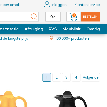
r een email
Inloggen
Klantenservice
0
0,-
BESTELLEN
esentatie
Afzuiging
RVS
Meubilair
Overig
jd de laagste prijs
100.000+ producten
1
2
3
4
Volgende