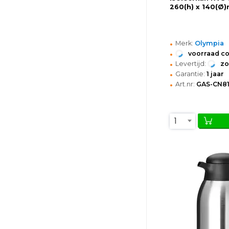
260(h) x 140(Ø
•
Merk:
Olympia
•
voorraad c
•
Levertijd:
z
•
Garantie:
1 jaar
•
Art.nr:
GAS-CN8
1