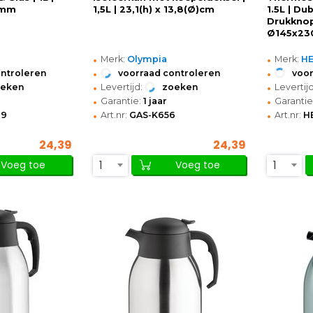
)mm
1,5L | 23,1(h) x 13,8(Ø)cm
1.5L | Du
Drukknop
Ø145x23
•
•
Merk:
Olympia
Merk:
H
•
•
ontroleren
voorraad controleren
voor
•
•
oeken
Levertijd:
zoeken
Levertijd
•
•
Garantie:
1 jaar
Garantie
•
•
19
Art.nr:
GAS-K656
Art.nr:
H
24,39
24,39
1
1
Voeg toe
Voeg toe