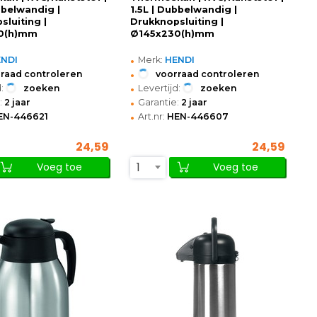
bbelwandig |
1.5L | Dubbelwandig |
sluiting |
Drukknopsluiting |
0(h)mm
Ø145x230(h)mm
•
ENDI
Merk:
HENDI
•
raad controleren
voorraad controleren
•
:
zoeken
Levertijd:
zoeken
•
:
2 jaar
Garantie:
2 jaar
•
EN-446621
Art.nr:
HEN-446607
24,59
24,59
1
Voeg toe
Voeg toe