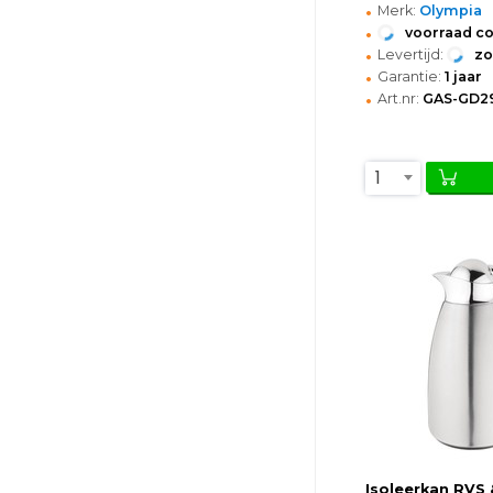
•
Merk:
Olympia
•
voorraad c
•
Levertijd:
z
•
Garantie:
1 jaar
•
Art.nr:
GAS-GD2
1
Isoleerkan RVS &