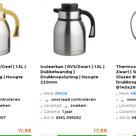
Geel | 1.5L |
Isoleerkan | RVS/Zwart | 1.5L |
Thermosk
Dubbelwandig |
Zwart | 
g | Hoogte
Drukknopsluiting | Hoogte
Glazen Bi
220mm
Drukknop
Ø140x26
•
•
Merk:
EMGA
Merk:
H
•
•
ontroleren
voorraad controleren
voor
•
•
oeken
Levertijd:
zoeken
Levertijd
•
•
Garantie:
1 jaar
Garantie
•
•
057
Art.nr:
EMG-595052
Art.nr:
H
17,99
17,99