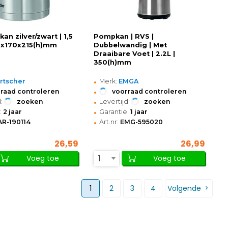
n zilver/zwart | 1,5
Pompkan | RVS |
140x170x215(h)mm
Dubbelwandig | Met
Draaibare Voet | 2.2L |
350(h)mm
•
rtscher
Merk:
EMGA
•
raad controleren
voorraad controleren
•
:
zoeken
Levertijd:
zoeken
•
:
2 jaar
Garantie:
1 jaar
•
AR-190114
Art.nr:
EMG-595020
26,59
26,99
1
Voeg toe
Voeg toe
1
2
3
4
Volgende