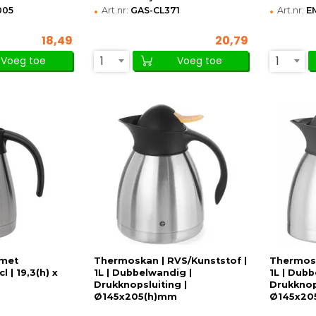
•
•
005
Art.nr:
GAS-CL371
Art.nr:
E
18,49
20,79
1
1
Voeg toe
Voeg toe
 met
Thermoskan | RVS/Kunststof |
Thermosk
 | 19,3(h) x
1L | Dubbelwandig |
1L | Dub
Drukknopsluiting |
Drukknop
Ø145x205(h)mm
Ø145x20