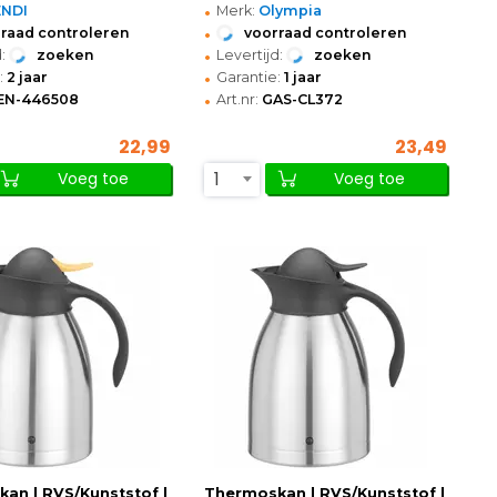
•
ENDI
Merk:
Olympia
•
raad controleren
voorraad controleren
•
:
zoeken
Levertijd:
zoeken
•
:
2 jaar
Garantie:
1 jaar
•
EN-446508
Art.nr:
GAS-CL372
22,99
23,49
1
Voeg toe
Voeg toe
an | RVS/Kunststof |
Thermoskan | RVS/Kunststof |