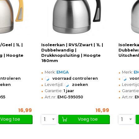
Geel | 1L |
Isoleerkan | RVS/Zwart | 1L |
Isoleerka
Dubbelwandig |
Dubbelwa
g | Hoogte
Drukknopsluiting | Hoogte
Uitschenk
180mm
•
•
Merk:
EMGA
Merk:
E
•
•
ontroleren
voorraad controleren
voor
•
•
oeken
Levertijd:
zoeken
Levertijd
•
•
Garantie:
1 jaar
Garantie
•
•
055
Art.nr:
EMG-595050
Art.nr:
E
16,99
16,99
1
1
Voeg toe
Voeg toe