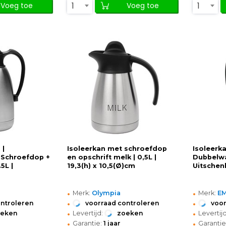
1
1
Voeg toe
Voeg toe
 |
Isoleerkan met schroefdop
Isoleerka
 Schroefdop +
en opschrift melk | 0,5L |
Dubbelwa
5L |
19,3(h) x 10,5(Ø)cm
Uitschen
•
•
Merk:
Olympia
Merk:
E
•
•
ontroleren
voorraad controleren
voor
•
•
oeken
Levertijd:
zoeken
Levertijd
•
•
Garantie:
1 jaar
Garantie