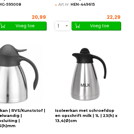
•
MG-595008
Art.nr:
HEN-449615
20,99
22,29
1
Voeg toe
Voeg toe
an | RVS/Kunststof |
Isoleerkan met schroefdop
belwandig |
en opschrift milk | 1L | 23(h) x
sluiting |
13,4(Ø)cm
5(h)mm