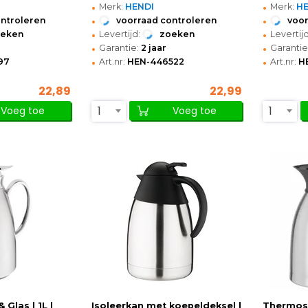
•
•
Merk:
HENDI
Merk:
H
•
•
ontroleren
voorraad controleren
voor
•
•
oeken
Levertijd:
zoeken
Levertijd
•
•
Garantie:
2 jaar
Garantie
•
•
97
Art.nr:
HEN-446522
Art.nr:
H
22,89
22,99
1
1
Voeg toe
Voeg toe
 Glas | 1L |
Isoleerkan met koepeldeksel |
Thermosk