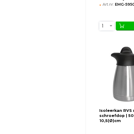
•
Art.nr:
EMG-595
1
Isoleerkan RVS
schroefdop | 50cl
10,5(Ø)cm