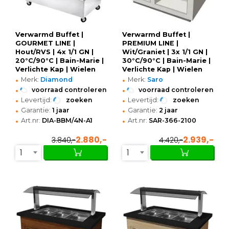
Verwarmd Buffet |
Verwarmd Buffet |
GOURMET LINE |
PREMIUM LINE |
Hout/RVS | 4x 1/1 GN |
Wit/Graniet | 3x 1/1 GN |
20°C/90°C | Bain-Marie |
30°C/90°C | Bain-Marie |
Verlichte Kap | Wielen
Verlichte Kap | Wielen
•
•
(Geremd) |
(Geremd) |
Merk:
Diamond
Merk:
Saro
1440x950x1370(h)mm
1300x880x1350(h)mm
•
•
voorraad controleren
voorraad controleren
•
•
Levertijd:
zoeken
Levertijd:
zoeken
•
•
Garantie:
1 jaar
Garantie:
2 jaar
•
•
Art.nr:
DIA-BBM/4N-A1
Art.nr:
SAR-366-2100
2.880,-
2.939,-
3.840,-
4.420,-
1
1