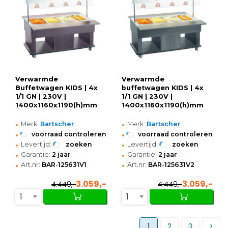
Verwarmde
Verwarmde
Buffetwagen KIDS | 4x
buffetwagen KIDS | 4x
1/1 GN | 230V |
1/1 GN | 230V |
1400x1160x1190(h)mm
1400x1160x1190(h)mm
•
•
Merk:
Bartscher
Merk:
Bartscher
•
•
voorraad controleren
voorraad controleren
•
•
Levertijd:
zoeken
Levertijd:
zoeken
•
•
Garantie:
2 jaar
Garantie:
2 jaar
•
•
Art.nr:
BAR-125631V1
Art.nr:
BAR-125631V2
3.059,-
3.059,-
4.449,-
4.449,-
1
1
1
2
3