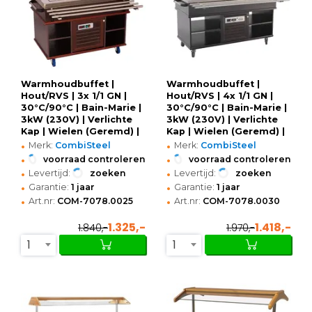
Warmhoudbuffet |
Warmhoudbuffet |
Hout/RVS | 3x 1/1 GN |
Hout/RVS | 4x 1/1 GN |
30°C/90°C | Bain-Marie |
30°C/90°C | Bain-Marie |
3kW (230V) | Verlichte
3kW (230V) | Verlichte
Kap | Wielen (Geremd) |
Kap | Wielen (Geremd) |
•
•
1200x700x1400(h)mm
1500x700x1400(h)mm
Merk:
CombiSteel
Merk:
CombiSteel
•
•
voorraad controleren
voorraad controleren
•
•
Levertijd:
zoeken
Levertijd:
zoeken
•
•
Garantie:
1 jaar
Garantie:
1 jaar
•
•
Art.nr:
COM-7078.0025
Art.nr:
COM-7078.0030
1.325,-
1.418,-
1.840,-
1.970,-
1
1