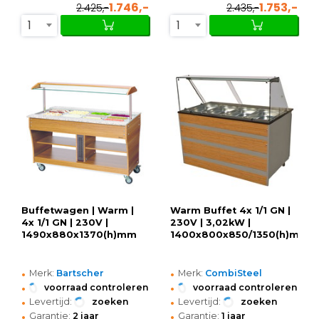
1.746,-
1.753,-
2.425,-
2.435,-
1
1
Buffetwagen | Warm |
Warm Buffet 4x 1/1 GN |
4x 1/1 GN | 230V |
230V | 3,02kW |
1490x880x1370(h)mm
1400x800x850/1350(h)mm
•
•
Merk:
Bartscher
Merk:
CombiSteel
•
•
voorraad controleren
voorraad controleren
•
•
Levertijd:
zoeken
Levertijd:
zoeken
•
•
Garantie:
2 jaar
Garantie:
1 jaar