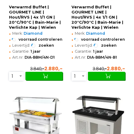
Verwarmd Buffet |
Verwarmd Buffet |
GOURMET LINE |
GOURMET LINE |
Hout/RVS | 4x 1/1 GN |
Hout/RVS | 4x 1/1 GN |
20°C/90°C | Bain-Marie |
20°C/90°C | Bain-Marie |
Verlichte Kap | Wielen
Verlichte Kap | Wielen
•
•
(Geremd) |
(Geremd) |
Merk:
Diamond
Merk:
Diamond
1440x950x1370(h)mm
1440x950x1370(h)mm
•
•
voorraad controleren
voorraad controleren
•
•
Levertijd:
zoeken
Levertijd:
zoeken
•
•
Garantie:
1 jaar
Garantie:
1 jaar
•
•
Art.nr:
DIA-BBM/4N-D1
Art.nr:
DIA-BBM/4N-B1
2.880,-
2.880,-
3.840,-
3.840,-
1
1