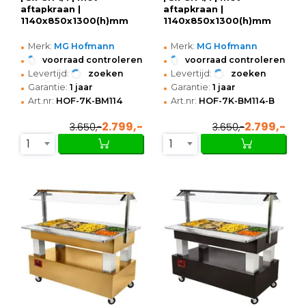
aftapkraan |
aftapkraan |
1140x850x1300(h)mm
1140x850x1300(h)mm
•
•
Merk:
MG Hofmann
Merk:
MG Hofmann
•
•
voorraad controleren
voorraad controleren
•
•
Levertijd:
zoeken
Levertijd:
zoeken
•
•
Garantie:
1 jaar
Garantie:
1 jaar
•
•
Art.nr:
HOF-7K-BM114
Art.nr:
HOF-7K-BM114-B
2.799,-
2.799,-
3.650,-
3.650,-
1
1