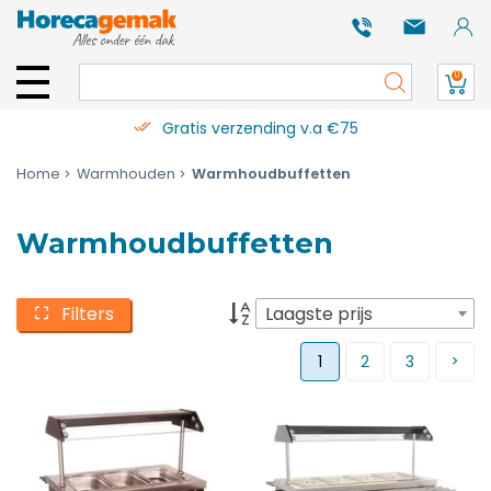
0
Gratis verzending v.a €75
Home
Warmhouden
Warmhoudbuffetten
Warmhoudbuffetten
Filters
Laagste prijs
1
2
3