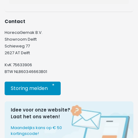
Contact
HorecaGemak B.V.
Showroom Delft
Schieweg 77
2627 AT Delft
KvK 75633906
BTW NL860346663B01
*
Storing melden
Idee voor onze website?
Laat het ons weten!
Maandelijks kans op € 50
kortingscode!