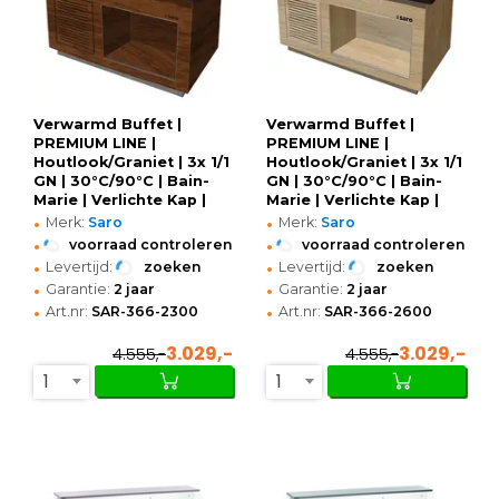
Verwarmd Buffet |
Verwarmd Buffet |
PREMIUM LINE |
PREMIUM LINE |
Houtlook/Graniet | 3x 1/1
Houtlook/Graniet | 3x 1/1
GN | 30°C/90°C | Bain-
GN | 30°C/90°C | Bain-
Marie | Verlichte Kap |
Marie | Verlichte Kap |
•
•
Wielen (Geremd) |
Wielen (Geremd) |
Merk:
Saro
Merk:
Saro
1300x880x1350(h)mm
1300x880x1350(h)mm
•
•
voorraad controleren
voorraad controleren
•
•
Levertijd:
zoeken
Levertijd:
zoeken
•
•
Garantie:
2 jaar
Garantie:
2 jaar
•
•
Art.nr:
SAR-366-2300
Art.nr:
SAR-366-2600
3.029,-
3.029,-
4.555,-
4.555,-
1
1