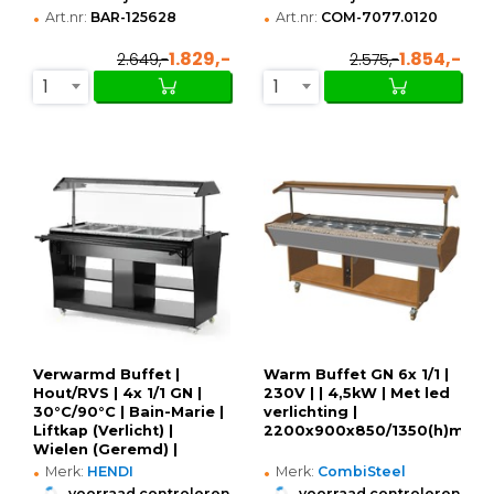
•
•
Art.nr:
BAR-125628
Art.nr:
COM-7077.0120
1.829,-
1.854,-
2.649,-
2.575,-
1
1
Verwarmd Buffet |
Warm Buffet GN 6x 1/1 |
Hout/RVS | 4x 1/1 GN |
230V | | 4,5kW | Met led
30°C/90°C | Bain-Marie |
verlichting |
Liftkap (Verlicht) |
2200x900x850/1350(h)mm
Wielen (Geremd) |
•
•
1490x765x1370(h)mm
Merk:
HENDI
Merk:
CombiSteel
•
•
voorraad controleren
voorraad controleren