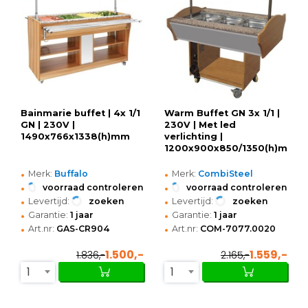
Bainmarie buffet | 4x 1/1
Warm Buffet GN 3x 1/1 |
GN | 230V |
230V | Met led
1490x766x1338(h)mm
verlichting |
1200x900x850/1350(h)mm
•
•
Merk:
Buffalo
Merk:
CombiSteel
•
•
voorraad controleren
voorraad controleren
•
•
Levertijd:
zoeken
Levertijd:
zoeken
•
•
Garantie:
1 jaar
Garantie:
1 jaar
•
•
Art.nr:
GAS-CR904
Art.nr:
COM-7077.0020
1.500,-
1.559,-
1.836,-
2.165,-
1
1