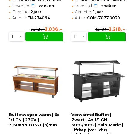
•
•
Levertijd:
zoeken
Levertijd:
zoeken
•
•
Garantie:
2 jaar
Garantie:
1 jaar
•
•
Art.nr:
HEN-274064
Art.nr:
COM-7077.0030
2.036,-
2.218,-
2.395,-
3.080,-
1
1
Buffetwagen warm | 6x
Verwarmd Buffet |
1/1 GN | 230V |
Zwart | 4x 1/1 GN |
2150x880x1370(h)mm
30°C/90°C | Bain-Marie |
Liftkap (Verlicht) |