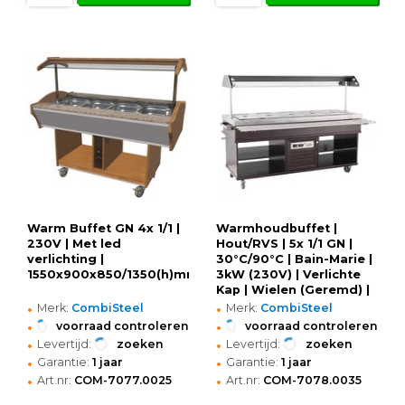
Warm Buffet GN 4x 1/1 |
Warmhoudbuffet |
230V | Met led
Hout/RVS | 5x 1/1 GN |
verlichting |
30°C/90°C | Bain-Marie |
1550x900x850/1350(h)mm
3kW (230V) | Verlichte
Kap | Wielen (Geremd) |
•
•
1900x700x1400(h)mm
Merk:
CombiSteel
Merk:
CombiSteel
•
•
voorraad controleren
voorraad controleren
•
•
Levertijd:
zoeken
Levertijd:
zoeken
•
•
Garantie:
1 jaar
Garantie:
1 jaar
•
•
Art.nr:
COM-7077.0025
Art.nr:
COM-7078.0035