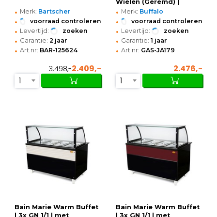
Wielen (Geremd) |
•
•
1058x740x1356(h)mm
Merk:
Bartscher
Merk:
Buffalo
•
•
voorraad controleren
voorraad controleren
•
•
Levertijd:
zoeken
Levertijd:
zoeken
•
•
Garantie:
2 jaar
Garantie:
1 jaar
•
•
Art.nr:
BAR-125624
Art.nr:
GAS-JA179
2.409,-
2.476,-
3.498,-
1
1
Bain Marie Warm Buffet
Bain Marie Warm Buffet
| 3x GN 1/1 | met
| 3x GN 1/1 | met