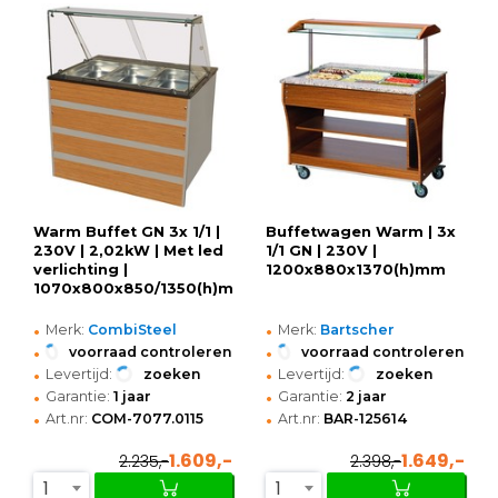
Warm Buffet GN 3x 1/1 |
Buffetwagen Warm | 3x
230V | 2,02kW | Met led
1/1 GN | 230V |
verlichting |
1200x880x1370(h)mm
1070x800x850/1350(h)mm
•
•
Merk:
CombiSteel
Merk:
Bartscher
•
•
voorraad controleren
voorraad controleren
•
•
Levertijd:
zoeken
Levertijd:
zoeken
•
•
Garantie:
1 jaar
Garantie:
2 jaar
•
•
Art.nr:
COM-7077.0115
Art.nr:
BAR-125614
1.609,-
1.649,-
2.235,-
2.398,-
1
1