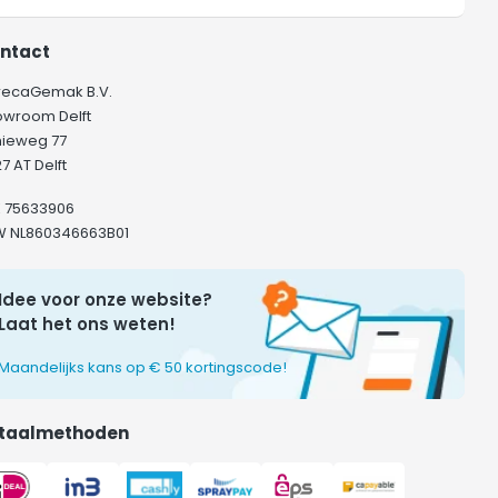
ntact
recaGemak B.V.
owroom Delft
hieweg 77
7 AT Delft
K 75633906
W NL860346663B01
Idee voor onze website?
Laat het ons weten!
Maandelijks kans op € 50 kortingscode!
taalmethoden