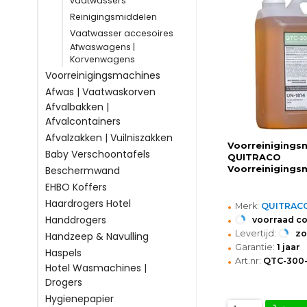
vaatwassers
Reinigingsmiddelen
Vaatwasser accesoires
Afwaswagens |
Korvenwagens
Voorreinigingsmachines
Afwas | Vaatwaskorven
Afvalbakken |
Afvalcontainers
Afvalzakken | Vuilniszakken
Voorreinigingsm
Baby Verschoontafels
QUITRACO
Voorreinigings
Beschermwand
EHBO Koffers
Haardrogers Hotel
•
Merk:
QUITRAC
•
Handdrogers
voorraad c
•
Levertijd:
z
Handzeep & Navulling
•
Garantie:
1 jaar
Haspels
•
Art.nr:
QTC-300
Hotel Wasmachines |
Drogers
Hygienepapier