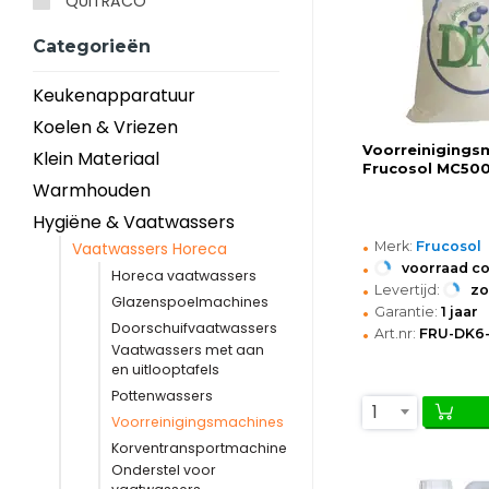
QUITRACO
Categorieën
Keukenapparatuur
Koelen & Vriezen
Voorreinigingsm
Klein Materiaal
Frucosol MC500
Warmhouden
Hygiëne & Vaatwassers
•
Merk:
Frucosol
Vaatwassers Horeca
•
voorraad c
Horeca vaatwassers
•
Levertijd:
z
Glazenspoelmachines
•
Garantie:
1 jaar
Doorschuifvaatwassers
•
Art.nr:
FRU-DK6
Vaatwassers met aan
en uitlooptafels
Pottenwassers
1
Voorreinigingsmachines
Korventransportmachine
Onderstel voor