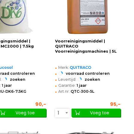
igingsmiddel |
Voorreinigingsmiddel |
 MC2000 | 7.5kg
QUITRACO
Voorreinigingsmachines | 5L
•
ucosol
Merk:
QUITRACO
•
raad controleren
voorraad controleren
•
:
zoeken
Levertijd:
zoeken
•
:
1 jaar
Garantie:
1 jaar
•
RU-DK6-7.5KG
Art.nr:
QTC-300-5L
90,-
95,-
1
Voeg toe
Voeg toe