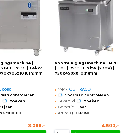
igingsmachine |
Voorreinigingsmachine | MINI
 280L | 75°C | 1.4kW
| 110L | 75°C | 0.7kW (230V) |
 970x705x1010(h)mm
750x450x810(h)mm
•
ucosol
Merk:
QUITRACO
•
raad controleren
voorraad controleren
•
:
zoeken
Levertijd:
zoeken
•
:
1 jaar
Garantie:
1 jaar
•
RU-MC1000
Art.nr:
QTC-MINI
3.385,-
4.500,-