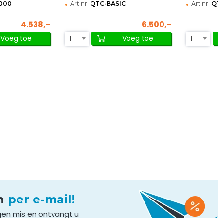
•
•
000
Art.nr:
QTC-BASIC
Art.nr:
Q
4.538,-
6.500,-
1
1
Voeg toe
Voeg toe
en
per e-mail!
gen mis en ontvangt u