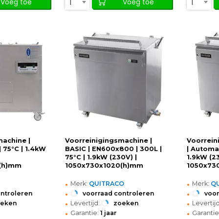
1
1
Voeg toe
Voeg toe
achine |
Voorreinigingsmachine |
Voorrein
 75°C | 1.4kW
BASIC | EN600x800 | 300L |
| Automat
75°C | 1.9kW (230V) |
1.9kW (23
(h)mm
1050x730x1020(h)mm
1050x73
•
•
Merk:
QUITRACO
Merk:
Q
•
•
ontroleren
voorraad controleren
voor
•
•
oeken
Levertijd:
zoeken
Levertijd
•
•
Garantie:
1 jaar
Garantie