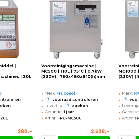
iddel |
Voorreinigingsmachine |
Voorrein
MC500 | 110L | 75°C | 0.7kW
MC1000 |
machines | 20L
(230V) | 750x480x810(h)mm
(230V) |
•
•
O
Merk:
Frucosol
Merk:
Fr
•
•
ontroleren
voorraad controleren
voor
•
•
oeken
Levertijd:
zoeken
Levertijd
•
•
Garantie:
1 jaar
Garantie
•
•
-20L
Art.nr:
FRU-MC500
Art.nr:
F
280,-
2.538,-