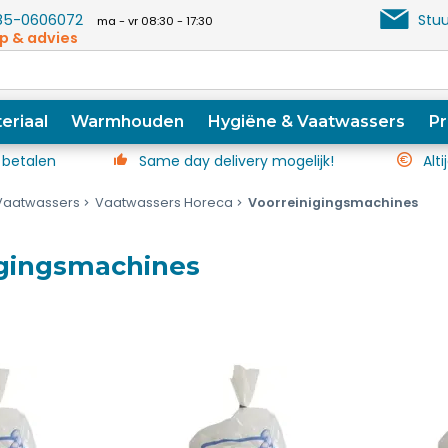
5-0606072
Stuu
ma - vr 08:30 - 17:30
p & advies
eriaal
Warmhouden
Hygiëne & Vaatwassers
Pr
 betalen
Same day delivery mogelijk!
Alti
Vaatwassers
Vaatwassers Horeca
Voorreinigingsmachines
igingsmachines