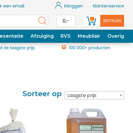
r een email
Inloggen
Klantenservice
0
0,-
BESTELLEN
esentatie
Afzuiging
RVS
Meubilair
Overig
jd de laagste prijs
100.000+ producten
Sorteer op
Laagste prijs