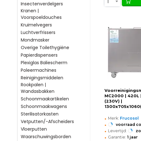
1
Insectenverdelgers
Kranen |
Voorspoeldouches
Kruimelvegers
Luchtverfrissers
Mondmasker
Overige Toilethygiëne
Papierdispensers
Plexiglas Baliescherm
Poleermachines
Reinigingsmiddelen
Rookpalen |
Voorreinigingsm
Wandasbakken
MC2000 | 420L |
Schoonmaakartikelen
(230V) |
Schoonmaakwagens
1300x705x1060
Sterilisatorkasten
•
Merk:
Frucosol
Vetputten/-Afscheiders
•
voorraad c
Vloerputten
•
Levertijd:
z
•
Waarschuwingsborden
Garantie:
1 jaar