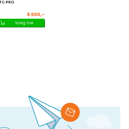
TC-PRO
9.500,-
Voeg toe