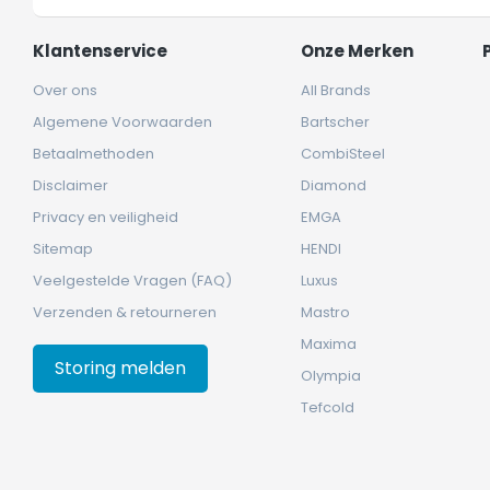
Klantenservice
Onze Merken
Over ons
All Brands
Algemene Voorwaarden
Bartscher
Betaalmethoden
CombiSteel
Disclaimer
Diamond
Privacy en veiligheid
EMGA
Sitemap
HENDI
Veelgestelde Vragen (FAQ)
Luxus
Verzenden & retourneren
Mastro
Maxima
Storing melden
Olympia
Tefcold