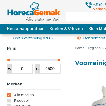
+31
0
8
(
)
verkoo
Keukenapparatuur
Koelen & Vriezen
Klein Mat
Gratis verzending v.a €75
Ook achteraf
Home
Hygiëne & 
Prijs
Voorrein
€
€
Merken
Alle merken
Frucosol