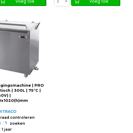
1
Voeg toe
Voeg toe
igingsmachine | PRO
isch | 300L | 75°C |
0V) |
0x1020(h)mm
UITRACO
raad controleren
:
zoeken
:
1 jaar