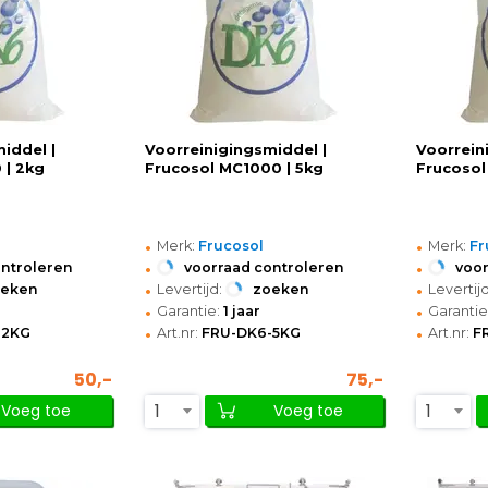
iddel |
Voorreinigingsmiddel |
Voorrein
 | 2kg
Frucosol MC1000 | 5kg
Frucosol
•
•
Merk:
Frucosol
Merk:
Fr
•
•
ontroleren
voorraad controleren
voor
•
•
oeken
Levertijd:
zoeken
Levertijd
•
•
Garantie:
1 jaar
Garantie
•
•
-2KG
Art.nr:
FRU-DK6-5KG
Art.nr:
F
50,-
75,-
1
1
Voeg toe
Voeg toe