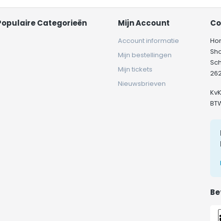
Populaire Categorieën
Mijn Account
Co
Account informatie
Ho
Sh
Mijn bestellingen
Sc
Mijn tickets
262
Nieuwsbrieven
Kv
BT
Be