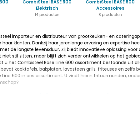
 600
CombiSteel BASE 600
CombiSteel BASE 600
Elektrisch
Accessoires
14 producten
8 producten
steel importeur en distributeur van grootkeuken- en cateringapp
haar klanten. Dankzij haar jarenlange ervaring en expertise he
 met de langste levensduur. Zij biedt innovatieve oplossing voo
ijft niet stil zitten, maar blijft zich verder ontwikkelen op het ge
t u het Combisteel Base Line 600 assortiment bestaande uit all
bevat kooktafels, bakplaten, lavasteen grills, friteuses en zelf
Line 600 in ons assortiment. U vindt hierin frituurmanden, onde
emschap?
ent Combisteel Base Line 60
n het assortiment van Horecagemak is de Base 600 lavasteen grill
 heeft een gewicht van 41 kg. De lavasteen grill beschikt over
et alleen qua kwaliteit schitteren in uw professionele horecakeuken.
ccessoires van Combisteel Base Line 600 zijn bij Horecagemak sc