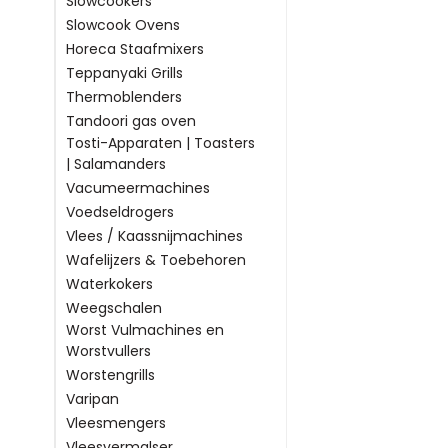
Slowcookers
Slowcook Ovens
Horeca Staafmixers
Teppanyaki Grills
Thermoblenders
Tandoori gas oven
Tosti-Apparaten | Toasters
| Salamanders
Vacumeermachines
Voedseldrogers
Vlees / Kaassnijmachines
Wafelijzers & Toebehoren
Waterkokers
Weegschalen
Worst Vulmachines en
Worstvullers
Worstengrills
Varipan
Vleesmengers
Vleesvermalser