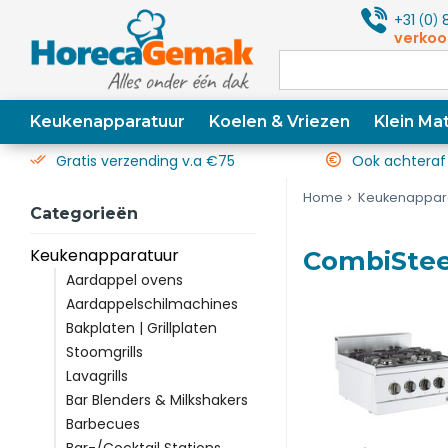
+31
0
8
(
)
verkoo
Keukenapparatuur
Koelen & Vriezen
Klein Mat
Gratis verzending v.a €75
Ook achteraf
Home
Keukenappar
Categorieën
Keukenapparatuur
CombiStee
Aardappel ovens
Aardappelschilmachines
Bakplaten | Grillplaten
Stoomgrills
Lavagrills
Bar Blenders & Milkshakers
Barbecues