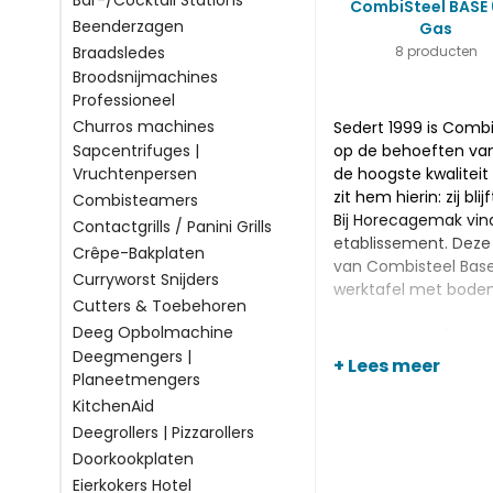
Bar-/Cocktail Stations
CombiSteel BASE
Beenderzagen
Gas
Braadsledes
8 producten
Broodsnijmachines
Professioneel
Churros machines
Sedert 1999 is Combi
Sapcentrifuges |
op de behoeften van 
Vruchtenpersen
de hoogste kwaliteit
zit hem hierin: zij bl
Combisteamers
Bij Horecagemak vind
Contactgrills / Panini Grills
etablissement. Deze 
Crêpe-Bakplaten
van Combisteel Base 
Curryworst Snijders
werktafel met bod
Cutters & Toebehoren
Deeg Opbolmachine
Assortim
Deegmengers |
+ Lees meer
Planeetmengers
Een fraai apparaat i
KitchenAid
600x60x300(h) mm en
deze grill zal hij ni
Deegrollers | Pizzarollers
Alle apparatuur en a
Doorkookplaten
Eierkokers Hotel