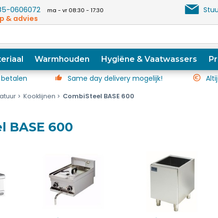
5-0606072
Stuu
ma - vr 08:30 - 17:30
p & advies
eriaal
Warmhouden
Hygiëne & Vaatwassers
Pr
 betalen
Same day delivery mogelijk!
Alti
atuur
Kooklijnen
CombiSteel BASE 600
l BASE 600