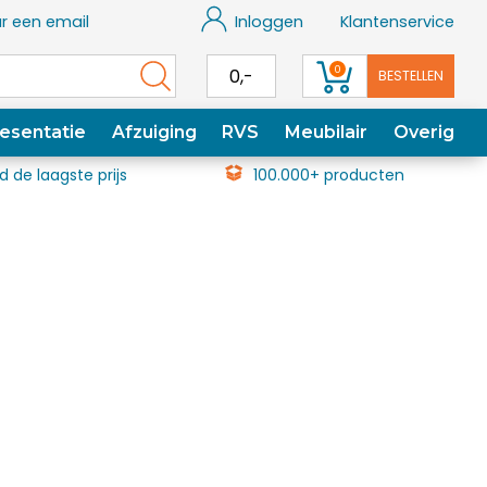
r een email
Inloggen
Klantenservice
0
0,-
BESTELLEN
esentatie
Afzuiging
RVS
Meubilair
Overig
jd de laagste prijs
100.000+ producten