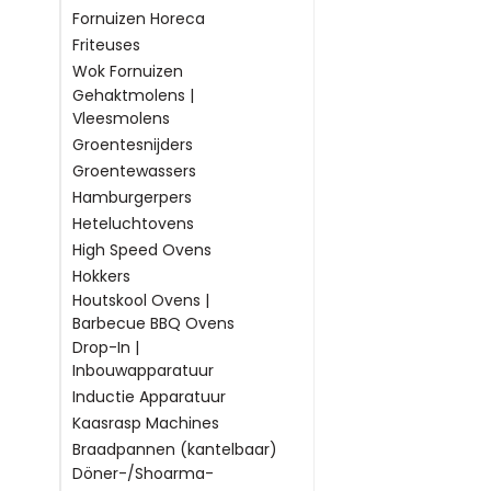
Combiste
Fornuizen Horeca
Friteuses
Als u al uw professi
Wok Fornuizen
onze webshop afronde
Gehaktmolens |
Hebt u nog vragen? O
Vleesmolens
nummer +31(0)85-06
Groentesnijders
website.
Groentewassers
Hamburgerpers
Heteluchtovens
High Speed Ovens
Hokkers
Houtskool Ovens |
Barbecue BBQ Ovens
Drop-In |
Inbouwapparatuur
Inductie Apparatuur
Kaasrasp Machines
Braadpannen (kantelbaar)
Döner-/Shoarma-