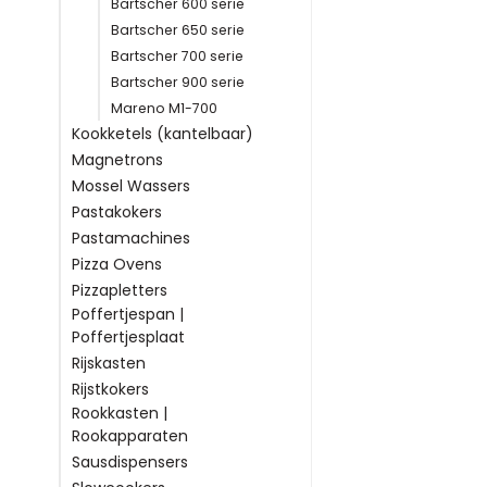
Bartscher 600 serie
Bartscher 650 serie
Bartscher 700 serie
Bartscher 900 serie
Mareno M1-700
Kookketels (kantelbaar)
Magnetrons
Mossel Wassers
Pastakokers
Pastamachines
Pizza Ovens
Pizzapletters
Poffertjespan |
Poffertjesplaat
Rijskasten
Rijstkokers
Rookkasten |
Rookapparaten
Sausdispensers