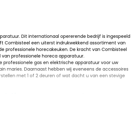
aratuur. Dit internationaal opererende bedrijf is ingespeeld
eft Combisteel een uiterst indrukwekkend assortiment van
r de professionele horecakeuken. De kracht van Combisteel
bied van professionele horeca apparatuur.
e professionele gas en elektrische apparatuur voor uw
s bain maries. Daarnaast hebben wij eveneens de accessoires
rstellen met 1 of 2 deuren of wat dacht u van een stevige
0 bij Horecagemak
 die op gas werkt. De afmeting van deze grill is
 een vermogen van 8,5 kW gas. Met het strakke design van
herp geprijsd en zijn op voorraad leverbaar!