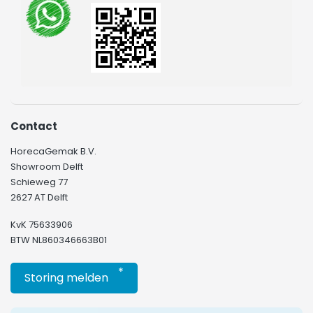
Contact
HorecaGemak B.V.
Showroom Delft
Schieweg 77
2627 AT Delft
KvK 75633906
BTW NL860346663B01
*
Storing melden