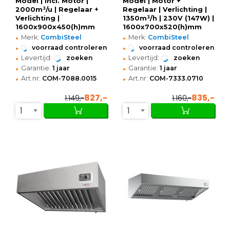
Model | Incl. Motor |
Model | Motor +
2000m³/u | Regelaar +
Regelaar | Verlichting |
Verlichting |
1350m³/h | 230V (147W) |
1600x900x450(h)mm
1600x700x520(h)mm
•
•
Merk:
CombiSteel
Merk:
CombiSteel
•
•
voorraad controleren
voorraad controleren
•
•
Levertijd:
zoeken
Levertijd:
zoeken
•
•
Garantie:
1 jaar
Garantie:
1 jaar
•
•
Art.nr:
COM-7088.0015
Art.nr:
COM-7333.0710
827,-
835,-
1.149,-
1.160,-
1
1