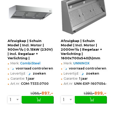
Afzuigkap | Schuin
Afzuigkap | Schuin
Model | Incl. Motor |
Model | Incl. Motor |
900m³/u | 0.15kW (230V)
2000m³/u | Regelaar +
| Incl. Regelaar +
Verlichting |
Verlichting |
1600x700x540(h)mm
•
•
1000x700x520(h)mm
Merk:
CombiSteel
Merk:
UNNINOX
•
•
voorraad controleren
voorraad controleren
•
•
Levertijd:
zoeken
Levertijd:
zoeken
•
•
Garantie:
1 jaar
Garantie:
1 jaar
•
•
Art.nr:
COM-7333.0700
Art.nr:
UNN-EXP-1607054-H
897,-
899,-
1.055,-
1.380,-
1
1