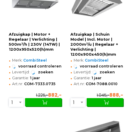
Afzuigkap | Motor +
Afzuigkap | Schuin
Regelaar | Verlichting |
Model | Incl. Motor |
500m³/h | 230V (147W) |
2000m³/u | Regelaar +
1200x950x520(h)mm
Verlichting |
1200x900x450(h)mm
•
•
Merk:
CombiSteel
Merk:
CombiSteel
•
•
voorraad controleren
voorraad controleren
•
•
Levertijd:
zoeken
Levertijd:
zoeken
•
•
Garantie:
1 jaar
Garantie:
1 jaar
•
•
Art.nr:
COM-7333.0735
Art.nr:
COM-7088.0010
882,-
888,-
1.225,-
1.045,-
1
1