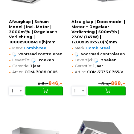
Afzuigkap | Schuin
Afzuigkap | Doosmodel |
Model | Incl. Motor |
Motor + Regelaar |
2000m³/u | Regelaar +
Verlichting | 500m³/h |
Verlichting |
230V (147W) |
1000x900x450(h)mm
1200x950x520(h)mm
•
•
Merk:
CombiSteel
Merk:
CombiSteel
•
•
voorraad controleren
voorraad controleren
•
•
Levertijd:
zoeken
Levertijd:
zoeken
•
•
Garantie:
1 jaar
Garantie:
1 jaar
•
•
Art.nr:
COM-7088.0005
Art.nr:
COM-7333.0765-V
846,-
868,-
995,-
1.205,-
1
1