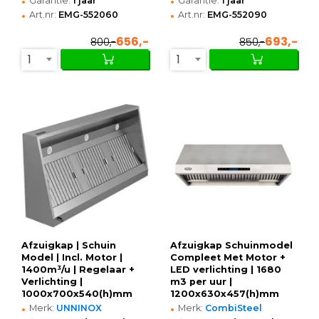
•
•
Garantie:
1 jaar
Garantie:
1 jaar
•
•
Art.nr:
EMG-552060
Art.nr:
EMG-552090
656,-
693,-
800,-
850,-
1
1
Afzuigkap | Schuin
Afzuigkap Schuinmodel
Model | Incl. Motor |
Compleet Met Motor +
1400m³/u | Regelaar +
LED verlichting | 1680
Verlichting |
m3 per uur |
1000x700x540(h)mm
1200x630x457(h)mm
•
•
Merk:
UNNINOX
Merk:
CombiSteel