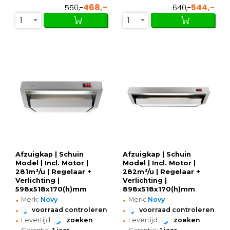
468,-
544,-
550,-
640,-
1
1
Afzuigkap | Schuin
Afzuigkap | Schuin
Model | Incl. Motor |
Model | Incl. Motor |
281m³/u | Regelaar +
282m³/u | Regelaar +
Verlichting |
Verlichting |
598x518x170(h)mm
898x518x170(h)mm
•
•
Merk:
Novy
Merk:
Novy
•
•
voorraad controleren
voorraad controleren
•
•
Levertijd:
zoeken
Levertijd:
zoeken