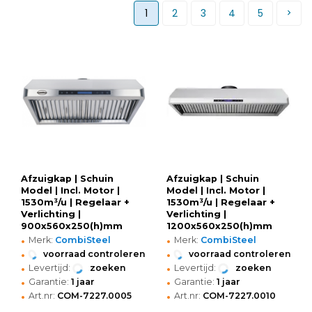
1
2
3
4
5
Afzuigkap | Schuin
Afzuigkap | Schuin
Model | Incl. Motor |
Model | Incl. Motor |
1530m³/u | Regelaar +
1530m³/u | Regelaar +
Verlichting |
Verlichting |
900x560x250(h)mm
1200x560x250(h)mm
•
•
Merk:
CombiSteel
Merk:
CombiSteel
•
•
voorraad controleren
voorraad controleren
•
•
Levertijd:
zoeken
Levertijd:
zoeken
•
•
Garantie:
1 jaar
Garantie:
1 jaar
•
•
Art.nr:
COM-7227.0005
Art.nr:
COM-7227.0010