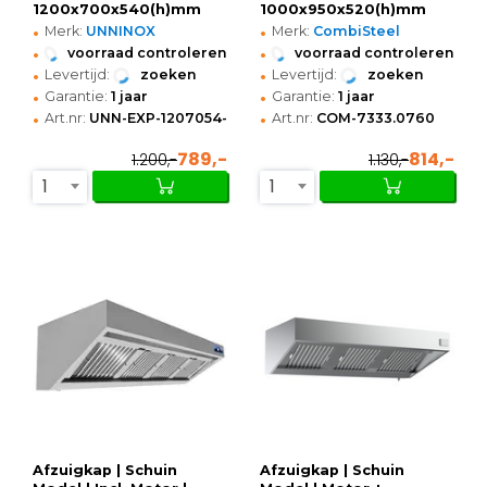
1200x700x540(h)mm
1000x950x520(h)mm
•
•
Merk:
UNNINOX
Merk:
CombiSteel
•
•
voorraad controleren
voorraad controleren
•
•
Levertijd:
zoeken
Levertijd:
zoeken
•
•
Garantie:
1 jaar
Garantie:
1 jaar
•
•
Art.nr:
UNN-EXP-1207054-H
Art.nr:
COM-7333.0760
789,-
814,-
1.200,-
1.130,-
1
1
Afzuigkap | Schuin
Afzuigkap | Schuin