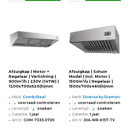
Afzuigkap | Motor +
Afzuigkap | Schuin
Regelaar | Verlichting |
Model | Incl. Motor |
900m³/h | 230V (147W) |
1500m³/u | Regelaar |
1200x700x520(h)mm
1500x700x460(h)mm
•
•
Merk:
CombiSteel
Merk:
Diverso by Diamond
•
•
voorraad controleren
voorraad controleren
•
•
Levertijd:
zoeken
Levertijd:
zoeken
•
•
Garantie:
1 jaar
Garantie:
1 jaar
•
•
Art.nr:
COM-7333.0705
Art.nr:
DIA-WR-K157-TV