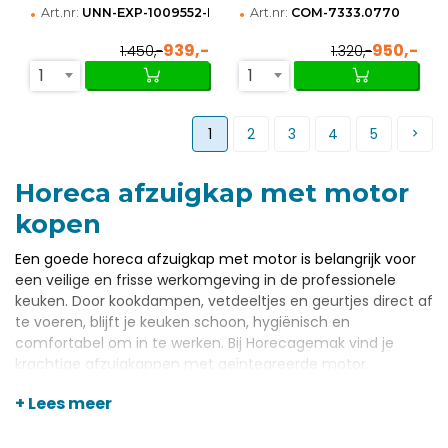
•
•
Art.nr:
UNN-EXP-1009552-H
Art.nr:
COM-7333.0770
939,-
950,-
1.450,-
1.320,-
1
1
1
2
3
4
5
Horeca afzuigkap met motor
kopen
Een goede horeca afzuigkap met motor is belangrijk voor
een veilige en frisse werkomgeving in de professionele
keuken. Door kookdampen, vetdeeltjes en geurtjes direct af
te voeren, blijft je keuken schoon, hygiënisch en
comfortabel om in te werken. Bij Horecagemak vind je
krachtige afzuigkappen met geïntegreerde motor.
Gebruiksklaar en eenvoudig te installeren.
+ Lees meer