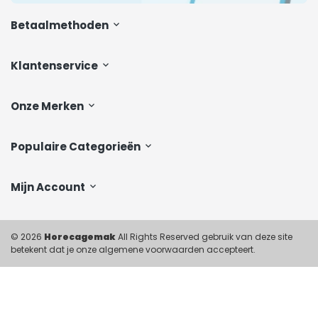
Buizen en hulpstukken
Betaalmethoden
Gasgebrekkleppen
Condenskappen
Klantenservice
Magneetkleppen
Roosters
Standenregelaars
Onze Merken
Verlichting voor afzuigkap
Populaire Categorieën
Mijn Account
© 2026
Horecagemak
All Rights Reserved gebruik van deze site
betekent dat je onze algemene voorwaarden accepteert.