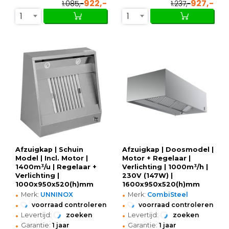
922,-
927,-
1.085,-
1.237,-
1
1
Afzuigkap | Schuin
Afzuigkap | Doosmodel |
Model | Incl. Motor |
Motor + Regelaar |
1400m³/u | Regelaar +
Verlichting | 1000m³/h |
Verlichting |
230V (147W) |
1000x950x520(h)mm
1600x950x520(h)mm
•
•
Merk:
UNNINOX
Merk:
CombiSteel
•
•
voorraad controleren
voorraad controleren
•
•
Levertijd:
zoeken
Levertijd:
zoeken
•
•
Garantie:
1 jaar
Garantie:
1 jaar