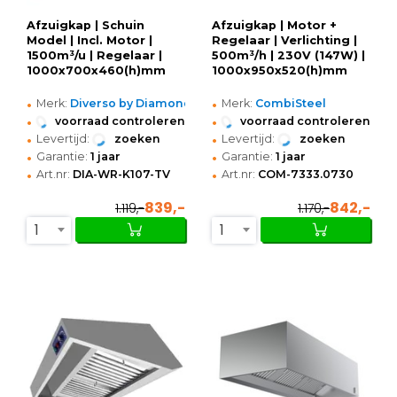
Afzuigkap | Schuin
Afzuigkap | Motor +
Model | Incl. Motor |
Regelaar | Verlichting |
1500m³/u | Regelaar |
500m³/h | 230V (147W) |
1000x700x460(h)mm
1000x950x520(h)mm
•
•
Merk:
Diverso by Diamond
Merk:
CombiSteel
•
•
voorraad controleren
voorraad controleren
•
•
Levertijd:
zoeken
Levertijd:
zoeken
•
•
Garantie:
1 jaar
Garantie:
1 jaar
•
•
Art.nr:
DIA-WR-K107-TV
Art.nr:
COM-7333.0730
839,-
842,-
1.119,-
1.170,-
1
1