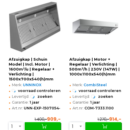
Afzuigkap | Schuin
Afzuigkap | Motor +
Model | Incl. Motor |
Regelaar | Verlichting |
1600m³/u | Regelaar +
500m³/h | 230V (147W) |
Verlichting |
1000x1100x540(h)mm
1500x700x540(h)mm
•
•
Merk:
UNNINOX
Merk:
CombiSteel
•
•
voorraad controleren
voorraad controleren
•
•
Levertijd:
zoeken
Levertijd:
zoeken
•
•
Garantie:
1 jaar
Garantie:
1 jaar
•
•
Art.nr:
UNN-EXP-1507054-H
Art.nr:
COM-7333.1100
909,-
914,-
1.400,-
1.270,-
1
1