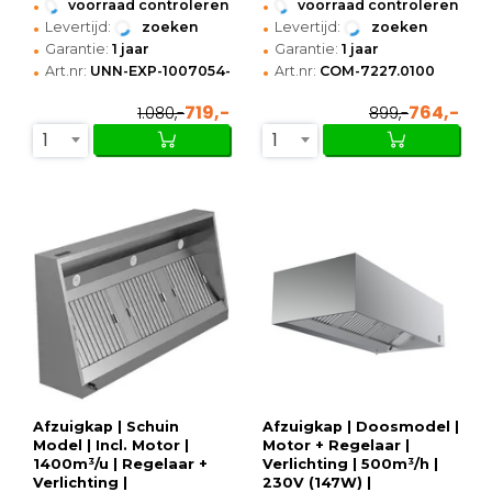
•
•
voorraad controleren
voorraad controleren
•
•
Levertijd:
zoeken
Levertijd:
zoeken
•
•
Garantie:
1 jaar
Garantie:
1 jaar
•
•
Art.nr:
UNN-EXP-1007054-H
Art.nr:
COM-7227.0100
719,-
764,-
1.080,-
899,-
1
1
Afzuigkap | Schuin
Afzuigkap | Doosmodel |
Model | Incl. Motor |
Motor + Regelaar |
1400m³/u | Regelaar +
Verlichting | 500m³/h |
Verlichting |
230V (147W) |