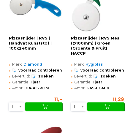
Pizzasnijder | RVS |
Pizzasnijder | RVS Mes
Handvat Kunststof |
(Ø100mm) | Groen
100x240mm
(Groente & Fruit) |
HACCP
•
•
Merk:
Diamond
Merk:
Hygiplas
•
•
voorraad controleren
voorraad controleren
•
•
Levertijd:
zoeken
Levertijd:
zoeken
•
•
Garantie:
1 jaar
Garantie:
1 jaar
•
•
Art.nr:
DIA-AC-ROM
Art.nr:
GAS-CC408
11,-
11,29
1
1