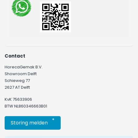
Contact
HorecaGemak B.V.
Showroom Delft
Schieweg 77
2627 AT Delft
KvK 75633906
BTW NL860346663B01
*
Storing melden