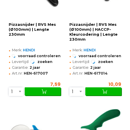
Pizzasnijder | RVS Mes
Pizzasnijder | RVS Mes
(Ø100mm) | Lengte
(Ø100mm) | HACCP-
230mm
Kleurcodering | Lengte
230mm
•
•
Merk:
HENDI
Merk:
HENDI
•
•
voorraad controleren
voorraad controleren
•
•
Levertijd:
zoeken
Levertijd:
zoeken
•
•
Garantie:
2 jaar
Garantie:
2 jaar
•
•
Art.nr:
HEN-617007
Art.nr:
HEN-617014
7,59
10,09
1
1