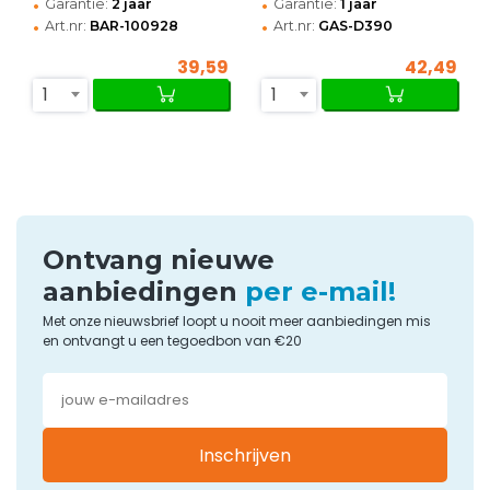
•
•
Garantie:
2 jaar
Garantie:
1 jaar
•
•
Art.nr:
BAR-100928
Art.nr:
GAS-D390
39,59
42,49
1
1
Ontvang nieuwe
aanbiedingen
per e-mail!
Met onze nieuwsbrief loopt u nooit meer aanbiedingen mis
en ontvangt u een tegoedbon van €20
Inschrijven