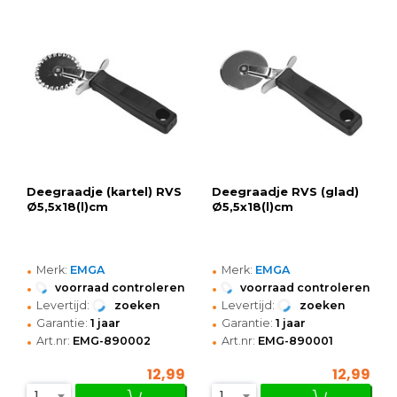
Deegraadje (kartel) RVS
Deegraadje RVS (glad)
Ø5,5x18(l)cm
Ø5,5x18(l)cm
•
•
Merk:
EMGA
Merk:
EMGA
•
•
voorraad controleren
voorraad controleren
•
•
Levertijd:
zoeken
Levertijd:
zoeken
•
•
Garantie:
1 jaar
Garantie:
1 jaar
•
•
Art.nr:
EMG-890002
Art.nr:
EMG-890001
12,99
12,99
1
1