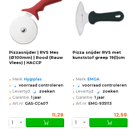
Pizzasnijder | RVS Mes
Pizza snijder RVS met
(Ø100mm) | Rood (Rauw
kunststof greep 19(l)cm
Vlees) | HACCP
•
•
Merk:
Hygiplas
Merk:
EMGA
•
•
voorraad controleren
voorraad controleren
•
•
Levertijd:
zoeken
Levertijd:
zoeken
•
•
Garantie:
1 jaar
Garantie:
1 jaar
•
•
Art.nr:
GAS-CC407
Art.nr:
EMG-935113
11,29
12,59
1
1