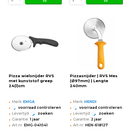
Pizza wielsnijder RVS
Pizzasnijder | RVS Mes
met kunststof greep
(Ø97mm) | Lengte
24(l)cm
240mm
•
•
Merk:
EMGA
Merk:
HENDI
•
•
voorraad controleren
voorraad controleren
•
•
Levertijd:
zoeken
Levertijd:
zoeken
•
•
Garantie:
1 jaar
Garantie:
2 jaar
•
•
Art.nr:
EMG-041041
Art.nr:
HEN-618127