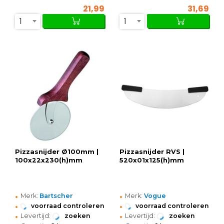
21,99
31,69
1
1
Pizzasnijder Ø100mm |
Pizzasnijder RVS |
100x22x230(h)mm
520x01x125(h)mm
•
•
Merk:
Bartscher
Merk:
Vogue
•
•
voorraad controleren
voorraad controleren
•
•
Levertijd:
zoeken
Levertijd:
zoeken