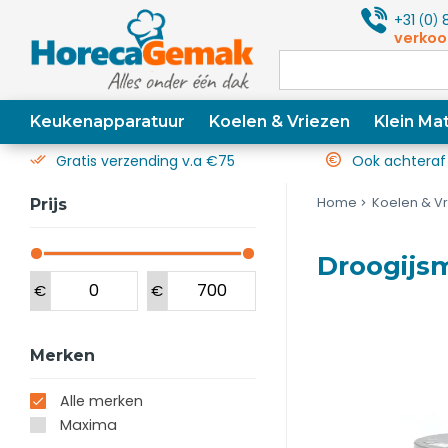
+31
0
8
(
)
verkoo
Keukenapparatuur
Koelen & Vriezen
Klein Mat
Gratis verzending v.a €75
Ook achteraf
Home
Koelen & V
Prijs
Droogijs
€
€
Merken
Alle merken
Maxima