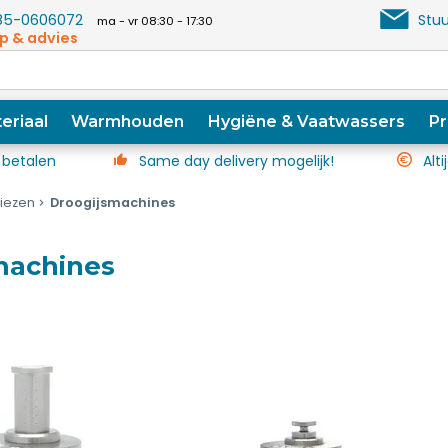
5-0606072
Stuu
ma - vr 08:30 - 17:30
p & advies
eriaal
Warmhouden
Hygiëne & Vaatwassers
Pr
 betalen
Same day delivery mogelijk!
Alti
riezen
Droogijsmachines
machines