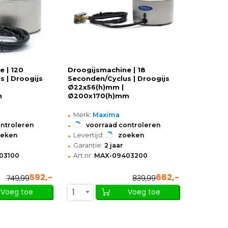
 | 120
Droogijsmachine | 18
 | Droogijs
Seconden/Cyclus | Droogijs
Ø22x56(h)mm |
m
Ø200x170(h)mm
•
Merk:
Maxima
•
ontroleren
voorraad controleren
•
oeken
Levertijd:
zoeken
•
Garantie:
2 jaar
•
03100
Art.nr:
MAX-09403200
592,-
662,-
749,99
839,99
1
Voeg toe
Voeg toe