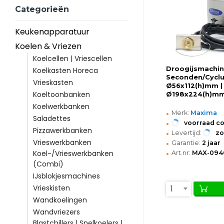
Categorieën
Keukenapparatuur
Koelen & Vriezen
Koelcellen | Vriescellen
Droogijsmachine
Koelkasten Horeca
Seconden/Cyclus
Vrieskasten
Ø56x112(h)mm |
Koeltoonbanken
Ø198x224(h)m
Koelwerkbanken
•
Merk:
Maxima
Saladettes
•
voorraad c
Pizzawerkbanken
•
Levertijd:
z
•
Vrieswerkbanken
Garantie:
2 jaar
•
Koel-/Vrieswerkbanken
Art.nr:
MAX-094
(Combi)
IJsblokjesmachines
1
Vrieskisten
Wandkoelingen
Wandvriezers
Blastchillers | Snelkoelers |