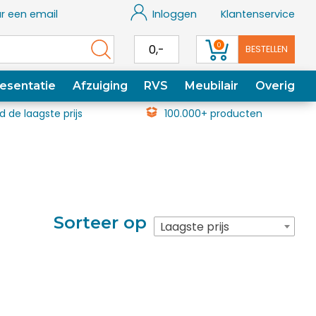
r een email
Inloggen
Klantenservice
0
0,-
BESTELLEN
esentatie
Afzuiging
RVS
Meubilair
Overig
jd de laagste prijs
100.000+ producten
Sorteer op
Laagste prijs