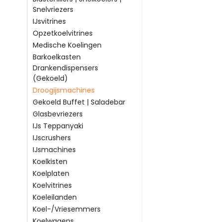
Snelvriezers
IJsvitrines
Opzetkoelvitrines
Medische Koelingen
Barkoelkasten
Drankendispensers
(Gekoeld)
Droogijsmachines
Gekoeld Buffet | Saladebar
Glasbevriezers
IJs Teppanyaki
IJscrushers
IJsmachines
Koelkisten
Koelplaten
Koelvitrines
Koeleilanden
Koel-/Vriesemmers
Koelwagens