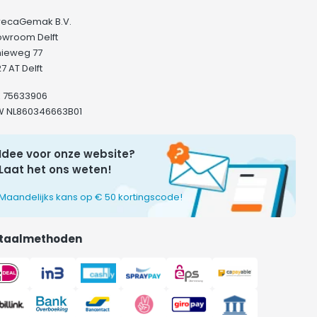
recaGemak B.V.
owroom Delft
hieweg 77
7 AT Delft
K 75633906
W NL860346663B01
Idee voor onze website?
Laat het ons weten!
Maandelijks kans op € 50 kortingscode!
taalmethoden