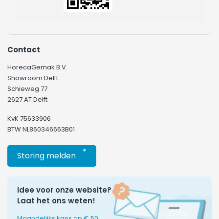
Contact
HorecaGemak B.V.
Showroom Delft
Schieweg 77
2627 AT Delft
KvK 75633906
BTW NL860346663B01
*
Storing melden
Idee voor onze website?
Laat het ons weten!
Maandelijks kans op € 50