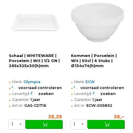
Schaal | WHITEWARE |
Kommen | Porselein |
Porselein | Wit | 1/2 GN |
Wit | 50cl | 6 Stuks |
265x325x30(h)mm
Ø134x74(h)mm
•
•
Merk:
Olympia
Merk:
ECW
•
•
voorraad controleren
voorraad controleren
•
•
Levertijd:
zoeken
Levertijd:
zoeken
•
•
Garantie:
1 jaar
Garantie:
1 jaar
•
•
Art.nr:
GAS-CD716
Art.nr:
ECW-005892
38,39
39,-
1
1