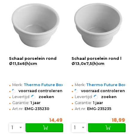
Schaal porselein rond
Schaal porselein rond l
Ø11,5x6(h)cm
Ø13,0x7,5(h)cm
•
•
Merk:
Thermo Future Box
Merk:
Thermo Future Box
•
•
voorraad controleren
voorraad controleren
•
•
Levertijd:
zoeken
Levertijd:
zoeken
•
•
Garantie:
1 jaar
Garantie:
1 jaar
•
•
Art.nr:
EMG-235230
Art.nr:
EMG-235235
14,49
18,99
1
1