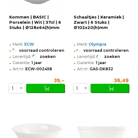
Kommen | BASIC |
Schaaltjes | Keramiek |
Porselein | Wit | 37cl | 6
Zwart | 6 Stuks |
Stuks | Ø128x64(h)mm
Ø102x20(h)mm
•
•
Merk:
ECW
Merk:
Olympia
•
•
voorraad controleren
voorraad controleren
•
•
Levertijd:
zoeken
Levertijd:
zoeken
•
•
Garantie:
1 jaar
Garantie:
1 jaar
•
•
Art.nr:
ECW-002458
Art.nr:
GAS-DK832
35,-
36,49
1
1