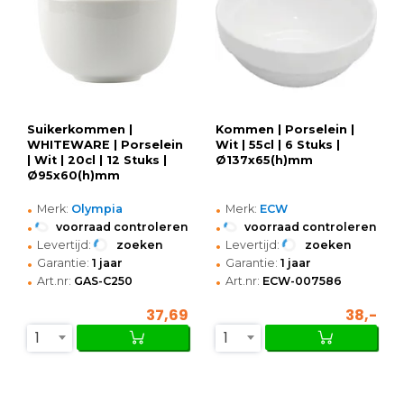
Suikerkommen |
Kommen | Porselein |
WHITEWARE | Porselein
Wit | 55cl | 6 Stuks |
| Wit | 20cl | 12 Stuks |
Ø137x65(h)mm
Ø95x60(h)mm
•
•
Merk:
Olympia
Merk:
ECW
•
•
voorraad controleren
voorraad controleren
•
•
Levertijd:
zoeken
Levertijd:
zoeken
•
•
Garantie:
1 jaar
Garantie:
1 jaar
•
•
Art.nr:
GAS-C250
Art.nr:
ECW-007586
37,69
38,-
1
1