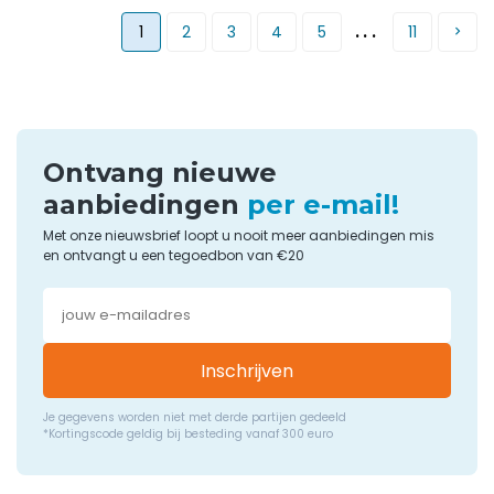
...
1
2
3
4
5
11
Ontvang nieuwe
aanbiedingen
per e-mail!
Met onze nieuwsbrief loopt u nooit meer aanbiedingen mis
en ontvangt u een tegoedbon van €20
Inschrijven
Je gegevens worden niet met derde partijen gedeeld
*Kortingscode geldig bij besteding vanaf 300 euro