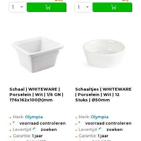
1
1
Schaal | WHITEWARE |
Schaaltjes | WHITEWARE
Porselein | Wit | 1/6 GN |
| Porselein | Wit | 12
176x162x100(h)mm
Stuks | Ø50mm
•
•
Merk:
Olympia
Merk:
Olympia
•
•
voorraad controleren
voorraad controleren
•
•
Levertijd:
zoeken
Levertijd:
zoeken
•
•
Garantie:
1 jaar
Garantie:
1 jaar