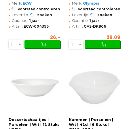
•
•
Merk:
ECW
Merk:
Olympia
•
•
voorraad controleren
voorraad controleren
•
•
Levertijd:
zoeken
Levertijd:
zoeken
•
•
Garantie:
1 jaar
Garantie:
1 jaar
•
•
Art.nr:
ECW-004395
Art.nr:
GAS-DK806
26,-
29,09
1
1
Dessertschaaltjes |
Kommen | Porselein |
Porselein | Wit | 12 Stuks
Wit | 42cl | 6 Stuks |