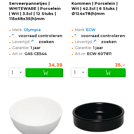
Serveerpannetjes |
Kommen | Porselein |
WHITEWARE | Porselein
Wit | 42.5cl | 6 Stuks |
| Wit | 3.5cl | 12 Stuks |
Ø124x78(h)mm
115x68x35(h)mm
•
•
Merk:
Olympia
Merk:
ECW
•
•
voorraad controleren
voorraad controleren
•
•
Levertijd:
zoeken
Levertijd:
zoeken
•
•
Garantie:
1 jaar
Garantie:
1 jaar
•
•
Art.nr:
GAS-CE544
Art.nr:
ECW-607811
34,39
35,-
1
1