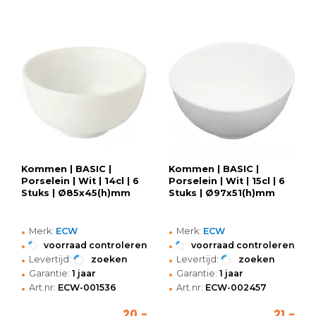
Kommen | BASIC |
Kommen | BASIC |
Porselein | Wit | 14cl | 6
Porselein | Wit | 15cl | 6
Stuks | Ø85x45(h)mm
Stuks | Ø97x51(h)mm
•
•
Merk:
ECW
Merk:
ECW
•
•
voorraad controleren
voorraad controleren
•
•
Levertijd:
zoeken
Levertijd:
zoeken
•
•
Garantie:
1 jaar
Garantie:
1 jaar
•
•
Art.nr:
ECW-001536
Art.nr:
ECW-002457
20,-
21,-