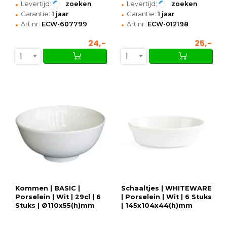
•
•
Levertijd:
zoeken
Levertijd:
zoeken
•
•
Garantie:
1 jaar
Garantie:
1 jaar
•
•
Art.nr:
ECW-607799
Art.nr:
ECW-012198
24,-
25,-
1
1
Kommen | BASIC |
Schaaltjes | WHITEWARE
Porselein | Wit | 29cl | 6
| Porselein | Wit | 6 Stuks
Stuks | Ø110x55(h)mm
| 145x104x44(h)mm