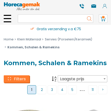
0
Gratis verzending v.a €75
Home
Klein Materiaal
Servies (Porselein/Keramiek)
Kommen, Schalen & Ramekins
Kommen, Schalen & Ramekins
Filters
Laagste prijs
...
1
2
3
4
5
11