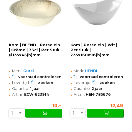
Kom | BLEND | Porselein
Kom | Porselein | Wit |
| Crème | 33cl | Per Stuk |
Per Stuk |
Ø135x45(h)mm
235x160x98(h)mm
•
•
Merk:
Gural
Merk:
HENDI
•
•
voorraad controleren
voorraad controleren
•
•
Levertijd:
zoeken
Levertijd:
zoeken
•
•
Garantie:
1 jaar
Garantie:
2 jaar
•
•
Art.nr:
ECW-623914
Art.nr:
HEN-785676
10,-
12,49
1
1