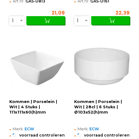
•
•
Art.nr:
GAS-U813
Art.nr:
GAS-U161
21,09
22,39
1
1
Kommen | Porselein |
Kommen | Porselein |
Wit | 4 Stuks |
Wit | 28cl | 6 Stuks |
111x111x60(h)mm
Ø103x52(h)mm
•
•
Merk:
ECW
Merk:
ECW
•
•
voorraad controleren
voorraad controleren