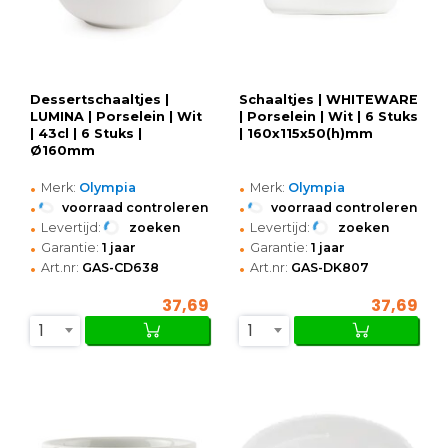
Dessertschaaltjes |
Schaaltjes | WHITEWARE
LUMINA | Porselein | Wit
| Porselein | Wit | 6 Stuks
| 43cl | 6 Stuks |
| 160x115x50(h)mm
Ø160mm
•
•
Merk:
Olympia
Merk:
Olympia
•
•
voorraad controleren
voorraad controleren
•
•
Levertijd:
zoeken
Levertijd:
zoeken
•
•
Garantie:
1 jaar
Garantie:
1 jaar
•
•
Art.nr:
GAS-CD638
Art.nr:
GAS-DK807
37,69
37,69
1
1