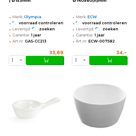
| Ø153mm
Ø140x60(h)mm
•
•
Merk:
Olympia
Merk:
ECW
•
•
voorraad controleren
voorraad controleren
•
•
Levertijd:
zoeken
Levertijd:
zoeken
•
•
Garantie:
1 jaar
Garantie:
1 jaar
•
•
Art.nr:
GAS-CC213
Art.nr:
ECW-007582
33,69
34,-
1
1