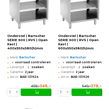
Onderstel | Bartscher
Onderstel | Bartscher
SERIE 600 | RVS | Open
SERIE 600 | RVS | Open
Kast |
Kast |
400x550x580(h)mm
600x550x580(h)mm
•
•
Merk:
Bartscher
Merk:
Bartscher
•
•
voorraad controleren
voorraad controleren
•
•
Levertijd:
zoeken
Levertijd:
zoeken
•
•
Garantie:
2 jaar
Garantie:
2 jaar
•
•
Art.nr:
BAR-131924
Art.nr:
BAR-131926
349,-
379,-
498,-
549,-
1
1