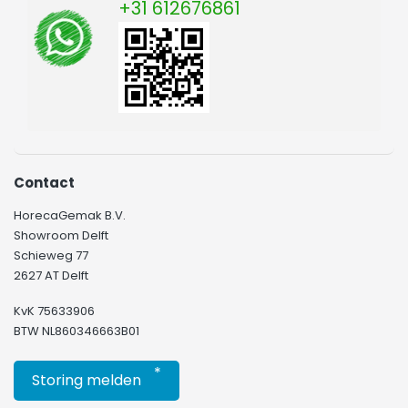
+31 612676861
Contact
HorecaGemak B.V.
Showroom Delft
Schieweg 77
2627 AT Delft
KvK 75633906
BTW NL860346663B01
*
Storing melden