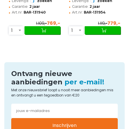
•
•
Levertijd:
zoeken
Levertijd:
zoeken
•
•
Garantie:
2 jaar
Garantie:
2 jaar
•
•
Art.nr:
BAR-131940
Art.nr:
BAR-131954
769,-
779,-
1.109,-
1.119,-
1
1
Ontvang nieuwe
aanbiedingen
per e-mail!
Met onze nieuwsbrief loopt u nooit meer aanbiedingen mis
en ontvangt u een tegoedbon van €20
Inschrijven