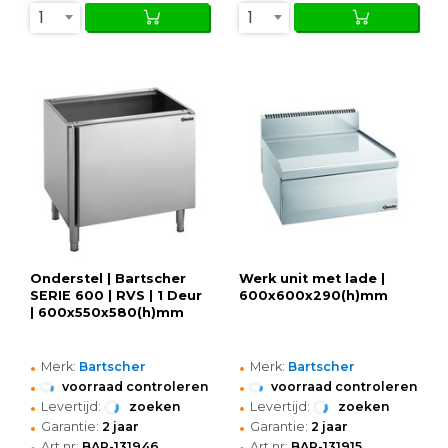
1
1
Onderstel | Bartscher
Werk unit met lade |
SERIE 600 | RVS | 1 Deur
600x600x290(h)mm
| 600x550x580(h)mm
•
•
Merk:
Bartscher
Merk:
Bartscher
•
•
voorraad controleren
voorraad controleren
•
•
Levertijd:
zoeken
Levertijd:
zoeken
•
•
Garantie:
2 jaar
Garantie:
2 jaar
•
•
Art.nr:
BAR-131946
Art.nr:
BAR-131915