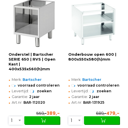
Onderstel | Bartscher
Onderbouw open 600 |
SERIE 650 | RVS | Open
800x550x580(h)mm
Kast |
400x535x560(h)mm
•
•
Merk:
Bartscher
Merk:
Bartscher
•
•
voorraad controleren
voorraad controleren
•
•
Levertijd:
zoeken
Levertijd:
zoeken
•
•
Garantie:
2 jaar
Garantie:
2 jaar
•
•
Art.nr:
BAR-112020
Art.nr:
BAR-131925
389,-
479,-
559,-
689,-
1
1