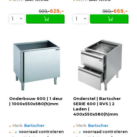
629,-
669,-
909,-
959,-
1
1
Onderbouw 600 | 1 deur
Onderstel | Bartscher
| 1000x550x580(h)mm
SERIE 600 | RVS | 2
Laden |
400x550x580(h)mm
•
•
Merk:
Bartscher
Merk:
Bartscher
•
•
voorraad controleren
voorraad controleren