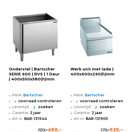
Onderstel | Bartscher
Werk unit met lade |
SERIE 600 | RVS | 1 Deur
400x600x290(h)mm
| 400x550x580(h)mm
•
•
Merk:
Bartscher
Merk:
Bartscher
•
•
voorraad controleren
voorraad controleren
•
•
Levertijd:
zoeken
Levertijd:
zoeken
•
•
Garantie:
2 jaar
Garantie:
2 jaar
•
•
Art.nr:
BAR-131944
Art.nr:
BAR-131905
489,-
539,-
709,-
779,-