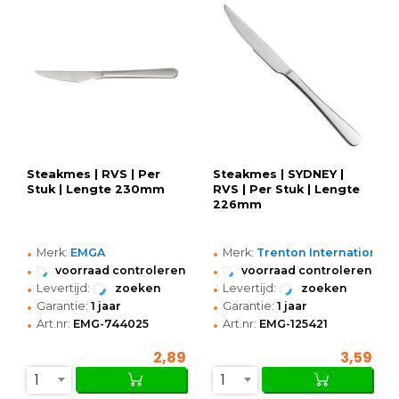
Steakmes | RVS | Per
Steakmes | SYDNEY |
Stuk | Lengte 230mm
RVS | Per Stuk | Lengte
226mm
•
•
Merk:
EMGA
Merk:
Trenton International
•
•
voorraad controleren
voorraad controleren
•
•
Levertijd:
zoeken
Levertijd:
zoeken
•
•
Garantie:
1 jaar
Garantie:
1 jaar
•
•
Art.nr:
EMG-744025
Art.nr:
EMG-125421
2,89
3,59
1
1