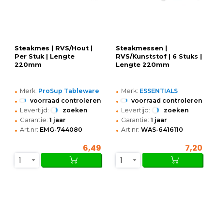
Steakmes | RVS/Hout |
Steakmessen |
Per Stuk | Lengte
RVS/Kunststof | 6 Stuks |
220mm
Lengte 220mm
•
•
Merk:
ProSup Tableware
Merk:
ESSENTIALS
•
•
voorraad controleren
voorraad controleren
•
•
Levertijd:
zoeken
Levertijd:
zoeken
•
•
Garantie:
1 jaar
Garantie:
1 jaar
•
•
Art.nr:
EMG-744080
Art.nr:
WAS-6416110
6,49
7,20
1
1