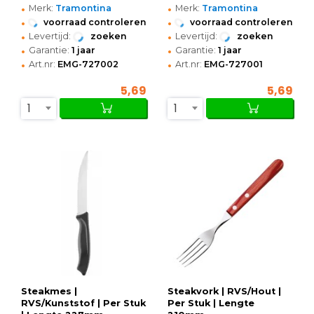
•
•
Merk:
Tramontina
Merk:
Tramontina
•
•
voorraad controleren
voorraad controleren
•
•
Levertijd:
zoeken
Levertijd:
zoeken
•
•
Garantie:
1 jaar
Garantie:
1 jaar
•
•
Art.nr:
EMG-727002
Art.nr:
EMG-727001
5,69
5,69
1
1
Steakmes |
Steakvork | RVS/Hout |
RVS/Kunststof | Per Stuk
Per Stuk | Lengte