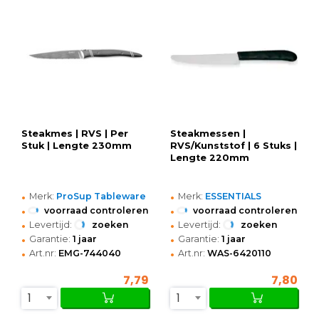
Steakmes | RVS | Per
Steakmessen |
Stuk | Lengte 230mm
RVS/Kunststof | 6 Stuks |
Lengte 220mm
•
•
Merk:
ProSup Tableware
Merk:
ESSENTIALS
•
•
voorraad controleren
voorraad controleren
•
•
Levertijd:
zoeken
Levertijd:
zoeken
•
•
Garantie:
1 jaar
Garantie:
1 jaar
•
•
Art.nr:
EMG-744040
Art.nr:
WAS-6420110
7,79
7,80
1
1