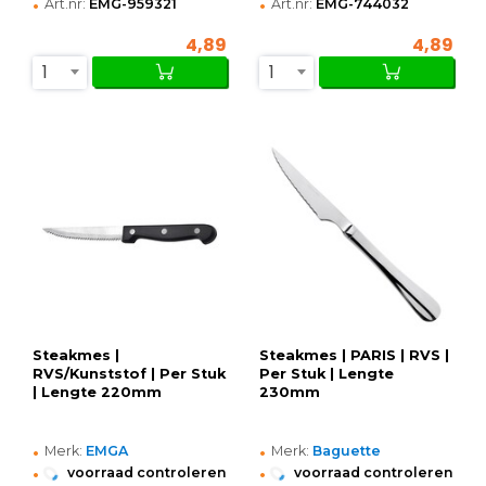
•
•
Art.nr:
EMG-959321
Art.nr:
EMG-744032
4,89
4,89
1
1
Steakmes |
Steakmes | PARIS | RVS |
RVS/Kunststof | Per Stuk
Per Stuk | Lengte
| Lengte 220mm
230mm
•
•
Merk:
EMGA
Merk:
Baguette
•
•
voorraad controleren
voorraad controleren