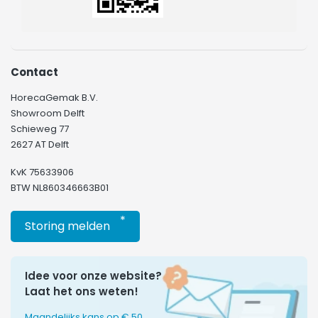
Contact
HorecaGemak B.V.
Showroom Delft
Schieweg 77
2627 AT Delft
KvK 75633906
BTW NL860346663B01
*
Storing melden
Idee voor onze website?
Laat het ons weten!
Maandelijks kans op € 50