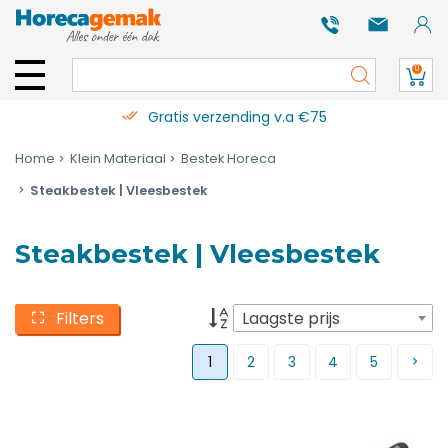
0
Gratis verzending v.a €75
Home
Klein Materiaal
Bestek Horeca
Steakbestek | Vleesbestek
Steakbestek | Vleesbestek
Filters
Laagste prijs
1
2
3
4
5