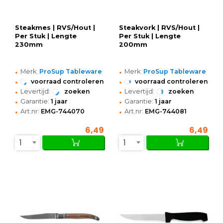
Steakmes | RVS/Hout |
Steakvork | RVS/Hout |
Per Stuk | Lengte
Per Stuk | Lengte
230mm
200mm
•
•
Merk:
ProSup Tableware
Merk:
ProSup Tableware
•
•
voorraad controleren
voorraad controleren
•
•
Levertijd:
zoeken
Levertijd:
zoeken
•
•
Garantie:
1 jaar
Garantie:
1 jaar
•
•
Art.nr:
EMG-744070
Art.nr:
EMG-744081
6,49
6,49
1
1