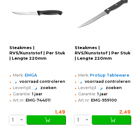
Steakmes |
Steakmes |
RVS/Kunststof | Per Stuk
RVS/Kunststof | Per Stuk
| Lengte 220mm
| Lengte 220mm
•
•
Merk:
EMGA
Merk:
ProSup Tableware
•
•
voorraad controleren
voorraad controleren
•
•
Levertijd:
zoeken
Levertijd:
zoeken
•
•
Garantie:
1 jaar
Garantie:
1 jaar
•
•
Art.nr:
EMG-744011
Art.nr:
EMG-959100
1,49
2,49
1
1