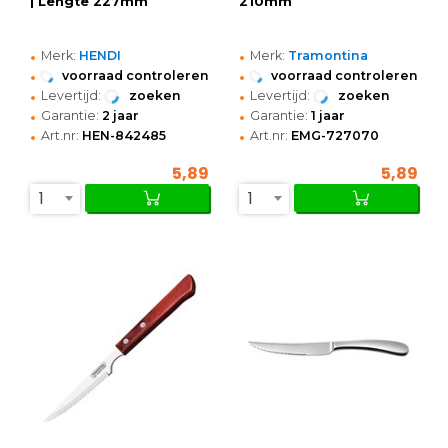
| Lengte 227mm
210mm
•
•
Merk:
HENDI
Merk:
Tramontina
•
•
voorraad controleren
voorraad controleren
•
•
Levertijd:
zoeken
Levertijd:
zoeken
•
•
Garantie:
2 jaar
Garantie:
1 jaar
•
•
Art.nr:
HEN-842485
Art.nr:
EMG-727070
5,89
5,89
1
1