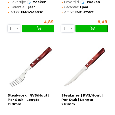
•
•
Levertijd:
zoeken
Levertijd:
zoeken
•
•
Garantie:
1 jaar
Garantie:
1 jaar
•
•
Art.nr:
EMG-744030
Art.nr:
EMG-125621
4,89
5,49
1
1
Steakvork | RVS/Hout |
Steakmes | RVS/Hout |
Per Stuk | Lengte
Per Stuk | Lengte
190mm
210mm