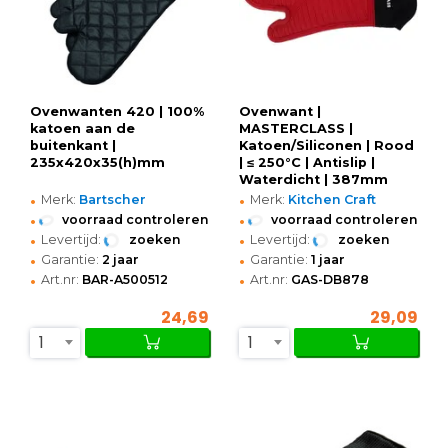
Ovenwanten 420 | 100%
Ovenwant |
katoen aan de
MASTERCLASS |
buitenkant |
Katoen/Siliconen | Rood
235x420x35(h)mm
| ≤ 250°C | Antislip |
Waterdicht | 387mm
•
•
Merk:
Bartscher
Merk:
Kitchen Craft
•
•
voorraad controleren
voorraad controleren
•
•
Levertijd:
zoeken
Levertijd:
zoeken
•
•
Garantie:
2 jaar
Garantie:
1 jaar
•
•
Art.nr:
BAR-A500512
Art.nr:
GAS-DB878
24,69
29,09
1
1