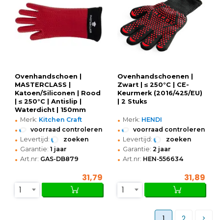
Ovenhandschoen |
Ovenhandschoenen |
MASTERCLASS |
Zwart | ≤ 250°C | CE-
Katoen/Siliconen | Rood
Keurmerk (2016/425/EU)
| ≤ 250°C | Antislip |
| 2 Stuks
Waterdicht | 150mm
•
•
Merk:
Kitchen Craft
Merk:
HENDI
•
•
voorraad controleren
voorraad controleren
•
•
Levertijd:
zoeken
Levertijd:
zoeken
•
•
Garantie:
1 jaar
Garantie:
2 jaar
•
•
Art.nr:
GAS-DB879
Art.nr:
HEN-556634
31,79
31,89
1
1
1
2