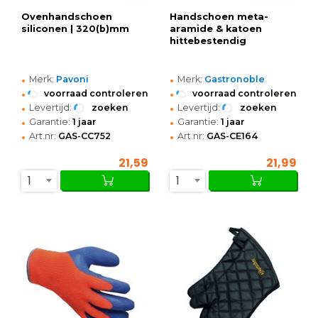
Ovenhandschoen
Handschoen meta-
siliconen | 320(b)mm
aramide & katoen
hittebestendig
•
•
Merk:
Pavoni
Merk:
Gastronoble
•
•
voorraad controleren
voorraad controleren
•
•
Levertijd:
zoeken
Levertijd:
zoeken
•
•
Garantie:
1 jaar
Garantie:
1 jaar
•
•
Art.nr:
GAS-CC752
Art.nr:
GAS-CE164
21,59
21,99
1
1