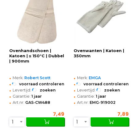
Ovenhandschoen |
Ovenwanten | Katoen |
Katoen | ≤ 150°C | Dubbel
350mm
| 900mm
•
•
Merk:
Robert Scott
Merk:
EMGA
•
•
voorraad controleren
voorraad controleren
•
•
Levertijd:
zoeken
Levertijd:
zoeken
•
•
Garantie:
1 jaar
Garantie:
1 jaar
•
•
Art.nr:
GAS-CW488
Art.nr:
EMG-919002
7,49
7,89
1
1