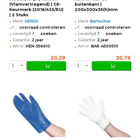
(Vlamvertragend) | CE-
buitenkant |
Keurmerk (2016/425/EU)
200x300x35(h)mm
| 2 Stuks
•
•
Merk:
HENDI
Merk:
Bartscher
•
•
voorraad controleren
voorraad controleren
•
•
Levertijd:
zoeken
Levertijd:
zoeken
•
•
Garantie:
2 jaar
Garantie:
2 jaar
•
•
Art.nr:
HEN-556610
Art.nr:
BAR-A500510
20,29
20,79
1
1