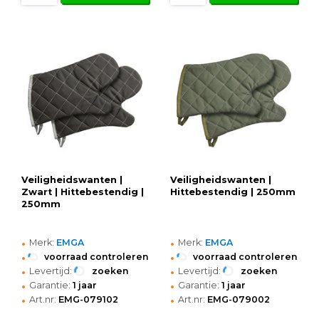
Veiligheidswanten |
Veiligheidswanten |
Zwart | Hittebestendig |
Hittebestendig | 250mm
250mm
•
•
Merk:
EMGA
Merk:
EMGA
•
•
voorraad controleren
voorraad controleren
•
•
Levertijd:
zoeken
Levertijd:
zoeken
•
•
Garantie:
1 jaar
Garantie:
1 jaar
•
•
Art.nr:
EMG-079102
Art.nr:
EMG-079002