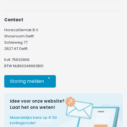
Contact
HorecaGemak B.V.
Showroom Delft
Schieweg 77
2627 AT Delft
KvK 75633906
BTW NL860346663B01
*
Storing melden
Idee voor onze website?
Laat het ons weten!
Maandelijks kans op € 50
kortingscode!