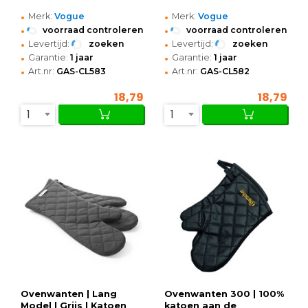
•
•
Merk:
Vogue
Merk:
Vogue
•
•
voorraad controleren
voorraad controleren
•
•
Levertijd:
zoeken
Levertijd:
zoeken
•
•
Garantie:
1 jaar
Garantie:
1 jaar
•
•
Art.nr:
GAS-CL583
Art.nr:
GAS-CL582
18,79
18,79
1
1
Ovenwanten | Lang
Ovenwanten 300 | 100%
Model | Grijs | Katoen
katoen aan de