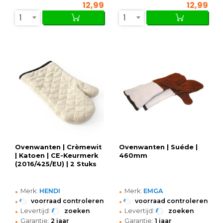
12,99
12,99
1
1
Ovenwanten | Crèmewit
Ovenwanten | Suéde |
| Katoen | CE-Keurmerk
460mm
(2016/425/EU) | 2 Stuks
•
•
Merk:
HENDI
Merk:
EMGA
•
•
voorraad controleren
voorraad controleren
•
•
Levertijd:
zoeken
Levertijd:
zoeken
•
•
Garantie:
2 jaar
Garantie:
1 jaar