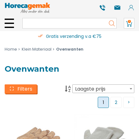
0
Gratis verzending v.a €75
Home
Klein Materiaal
Ovenwanten
Ovenwanten
Filters
Laagste prijs
1
2