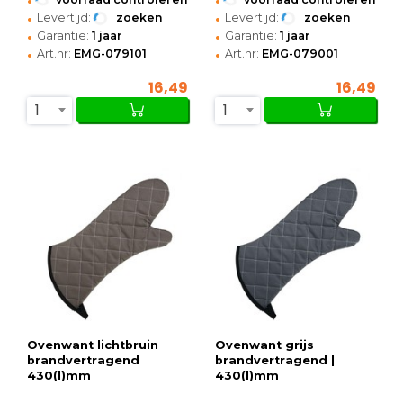
•
•
Levertijd:
zoeken
Levertijd:
zoeken
•
•
Garantie:
1 jaar
Garantie:
1 jaar
•
•
Art.nr:
EMG-079101
Art.nr:
EMG-079001
16,49
16,49
1
1
Ovenwant lichtbruin
Ovenwant grijs
brandvertragend
brandvertragend |
430(l)mm
430(l)mm