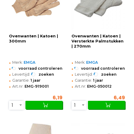
Ovenwanten | Katoen |
Ovenwanten | Katoen |
300mm
Versterkte Palmstukken
| 270mm
•
•
Merk:
EMGA
Merk:
EMGA
•
•
voorraad controleren
voorraad controleren
•
•
Levertijd:
zoeken
Levertijd:
zoeken
•
•
Garantie:
1 jaar
Garantie:
1 jaar
•
•
Art.nr:
EMG-919001
Art.nr:
EMG-050012
6,19
6,49
1
1