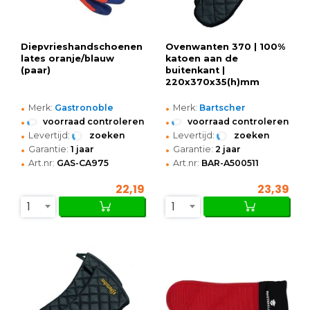
Diepvrieshandschoenen
Ovenwanten 370 | 100%
lates oranje/blauw
katoen aan de
(paar)
buitenkant |
220x370x35(h)mm
•
•
Merk:
Gastronoble
Merk:
Bartscher
•
•
voorraad controleren
voorraad controleren
•
•
Levertijd:
zoeken
Levertijd:
zoeken
•
•
Garantie:
1 jaar
Garantie:
2 jaar
•
•
Art.nr:
GAS-CA975
Art.nr:
BAR-A500511
22,19
23,39
1
1