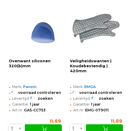
Ovenwant siliconen
Veiligheidswanten |
320(b)mm
Koudebestendig |
420mm
•
•
Merk:
Pavoni
Merk:
EMGA
•
•
voorraad controleren
voorraad controleren
•
•
Levertijd:
zoeken
Levertijd:
zoeken
•
•
Garantie:
1 jaar
Garantie:
1 jaar
•
•
Art.nr:
GAS-CC753
Art.nr:
EMG-079011
11,69
11,89
1
1