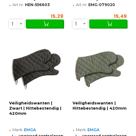
•
•
Art.nr:
HEN-556603
Art.nr:
EMG-079020
15,29
15,49
1
1
Veiligheidswanten |
Veiligheidswanten |
Zwart | Hittebestendig |
Hittebestendig | 420mm
420mm
•
•
Merk:
EMGA
Merk:
EMGA
•
•
voorraad controleren
voorraad controleren