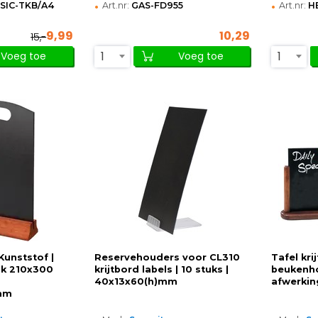
•
•
SIC-TKB/A4
Art.nr:
GAS-FD955
Art.nr:
H
9,99
10,29
15,-
1
1
Voeg toe
Voeg toe
 Kunststof |
Reservehouders voor CL310
Tafel kri
lak 210x300
krijtbord labels | 10 stuks |
beukenh
40x13x60(h)mm
afwerkin
mm