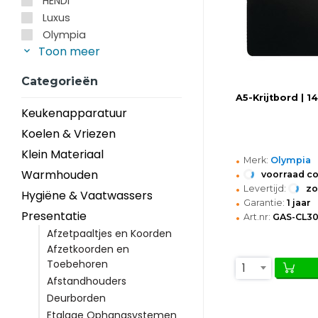
HENDI
Luxus
Olympia
Toon meer
Categorieën
A5-Krijtbord |
Keukenapparatuur
Koelen & Vriezen
Klein Materiaal
•
Merk:
Olympia
•
Warmhouden
voorraad c
•
Levertijd:
z
Hygiëne & Vaatwassers
•
Garantie:
1 jaar
•
Presentatie
Art.nr:
GAS-CL3
Afzetpaaltjes en Koorden
Afzetkoorden en
Toebehoren
1
Afstandhouders
Deurborden
Etalage Ophangsystemen