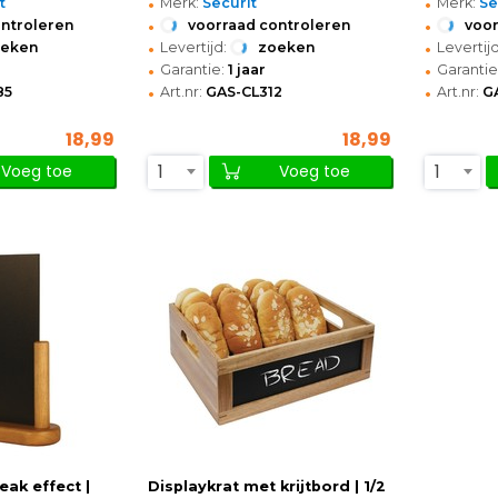
•
•
t
Merk:
Securit
Merk:
Se
•
•
ontroleren
voorraad controleren
voor
•
•
oeken
Levertijd:
zoeken
Levertijd
•
•
Garantie:
1 jaar
Garantie
•
•
85
Art.nr:
GAS-CL312
Art.nr:
G
18,99
18,99
1
1
Voeg toe
Voeg toe
eak effect |
Displaykrat met krijtbord | 1/2