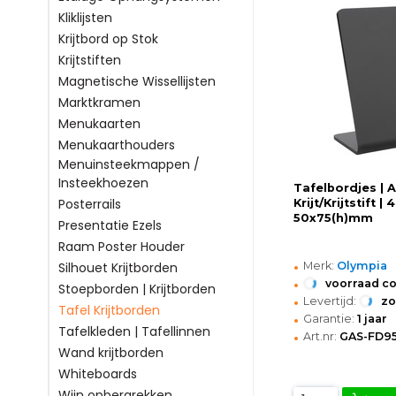
Kliklijsten
Krijtbord op Stok
Krijtstiften
Magnetische Wissellijsten
Marktkramen
Menukaarten
Menukaarthouders
Menuinsteekmappen /
Insteekhoezen
Tafelbordjes | A
Posterrails
Krijt/Krijtstift | 
50x75(h)mm
Presentatie Ezels
Raam Poster Houder
•
Merk:
Olympia
Silhouet Krijtborden
•
voorraad c
Stoepborden | Krijtborden
•
Levertijd:
z
Tafel Krijtborden
•
Garantie:
1 jaar
Tafelkleden | Tafellinnen
•
Art.nr:
GAS-FD9
Wand krijtborden
Whiteboards
Wijn opbergrekken