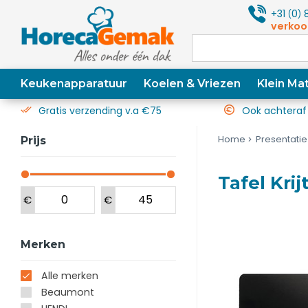
+31
0
8
(
)
verkoo
Keukenapparatuur
Koelen & Vriezen
Klein Mat
Gratis verzending v.a €75
Ook achteraf
Home
Presentatie
Prijs
Tafel Kri
€
€
Merken
Alle merken
Beaumont