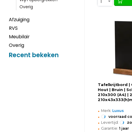
1
Overig
Afzuiging
RVS
Meubilair
Overig
Recent bekeken
Tafelkrijtbord |
Hout | Bruin | Sc
210x300 (A4) | 2
210x43x333(h)
•
Merk:
Luxus
•
voorraad c
•
Levertijd:
z
•
Garantie:
1 jaar