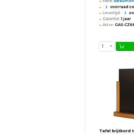
•
Merk:
Beaumon
•
voorraad c
•
Levertijd:
z
•
Garantie:
1 jaar
•
Art.nr:
GAS-CZ6
1
Tafel krijtbord t