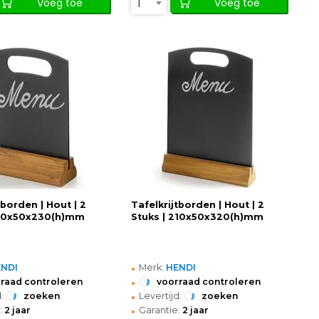
1
Voeg toe
Voeg toe
tborden | Hout | 2
Tafelkrijtborden | Hout | 2
150x50x230(h)mm
Stuks | 210x50x320(h)mm
•
ENDI
Merk:
HENDI
•
raad controleren
voorraad controleren
•
:
zoeken
Levertijd:
zoeken
•
:
2 jaar
Garantie:
2 jaar