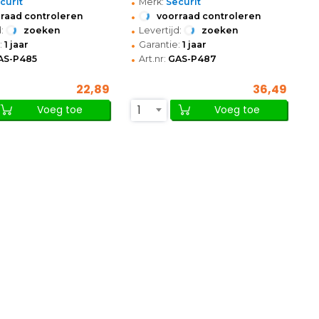
•
curit
Merk:
Securit
•
raad controleren
voorraad controleren
•
:
zoeken
Levertijd:
zoeken
•
:
1 jaar
Garantie:
1 jaar
•
AS-P485
Art.nr:
GAS-P487
22,89
36,49
1
Voeg toe
Voeg toe