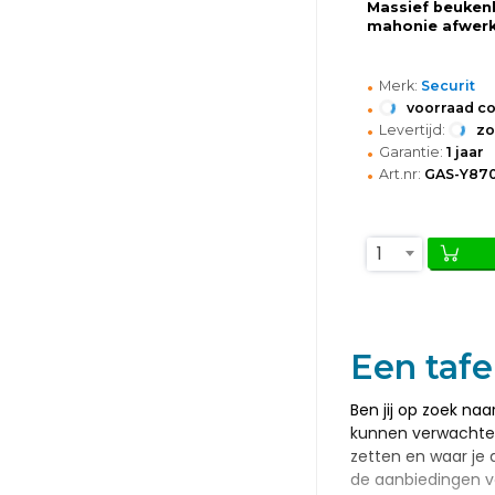
Massief beuken
mahonie afwerk
•
Merk:
Securit
•
voorraad c
•
Levertijd:
z
•
Garantie:
1 jaar
•
Art.nr:
GAS-Y87
1
Een tafe
Ben jij op zoek na
kunnen verwachten? 
zetten en waar je 
de aanbiedingen vo