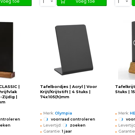
1
1
Voeg toe
Voeg toe
 CLASSIC |
Tafelbordjes | Acryl | Voor
Tafelkrij
hrijfvlak
Krijt/Krijtstift | 4 Stuks |
Stuks | 
-Zijdig |
74x105(h)mm
mm
•
•
Merk:
Olympia
Merk:
H
•
•
ontroleren
voorraad controleren
voor
•
•
oeken
Levertijd:
zoeken
Levertijd
•
•
Garantie:
1 jaar
Garantie