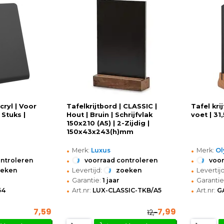
cryl | Voor
Tafelkrijtbord | CLASSIC |
Tafel kri
4 Stuks |
Hout | Bruin | Schrijfvlak
voet | 31
150x210 (A5) | 2-Zijdig |
150x43x243(h)mm
•
•
Merk:
Luxus
Merk:
Ol
•
•
ontroleren
voorraad controleren
voor
•
•
oeken
Levertijd:
zoeken
Levertijd
•
•
Garantie:
1 jaar
Garantie
•
•
54
Art.nr:
LUX-CLASSIC-TKB/A5
Art.nr:
G
7,59
7,99
12,-