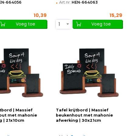
•
EN-664056
Art.nr:
HEN-664063
10,39
15,29
1
Voeg toe
Voeg toe
jtbord | Massief
Tafel krijtbord | Massief
out met mahonie
beukenhout met mahonie
g | 21x10cm
afwerking | 30x21cm