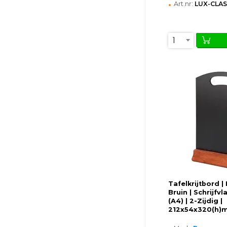
•
Art.nr:
LUX-CLAS
1
Tafelkrijtbord |
Bruin | Schrijfv
(A4) | 2-Zijdig |
212x54x320(h)