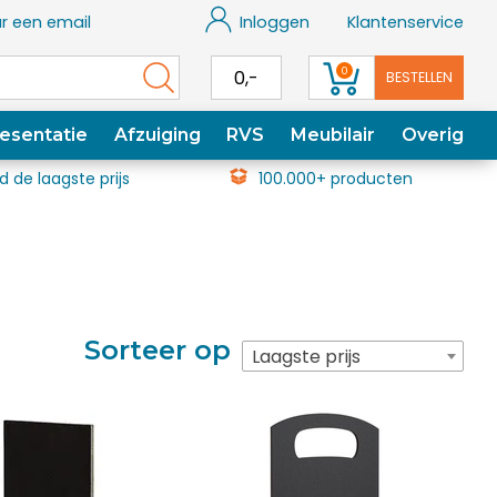
r een email
Inloggen
Klantenservice
0
0,-
BESTELLEN
esentatie
Afzuiging
RVS
Meubilair
Overig
jd de laagste prijs
100.000+ producten
Sorteer op
Laagste prijs