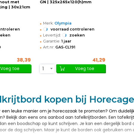
hout met
GN | 325x265x120(h)mm
ing | 30x21cm
•
Merk:
Olympia
•
ontroleren
voorraad controleren
•
oeken
Levertijd:
zoeken
•
Garantie:
1 jaar
•
0
Art.nr:
GAS-CL191
38,39
41,29
1
Voeg toe
Voeg toe
lkrijtbord kopen bij Horeca
ar een leuke manier om je horecazaak te promoten? Om duidelij
Bekijk dan eens ons aanbod aan tafelkrijtborden. Een tafelkrijtbo
dan een boodschap op kunt schrijven. Je kan een dergelijk bord 
or de dag schrijven. Maar je kunt de borden ook gebruiken om o