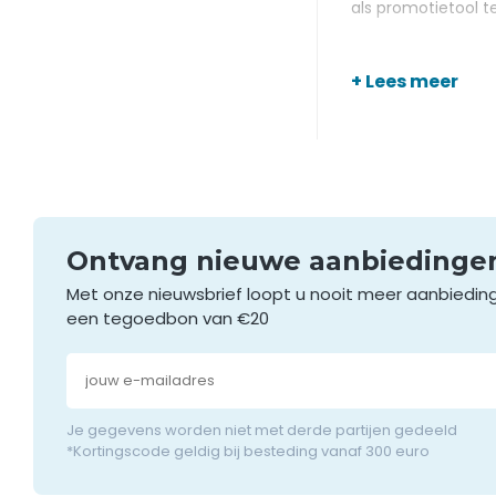
als promotietool t
Een mooi
+ Lees meer
Met een tafel krij
goede manier om di
bij om aan te gev
terwijl gasten die 
voorraad. Neem eens
Aan de s
Ontvang nieuwe aanbieding
Met onze nieuwsbrief loopt u nooit meer aanbiedin
Met een krijtbord 
ook krijtstiften i
een tegoedbon van €20
tafelkrijtborden n
We raden je dan o
Je gegevens worden niet met derde partijen gedeeld
*Kortingscode geldig bij besteding vanaf 300 euro