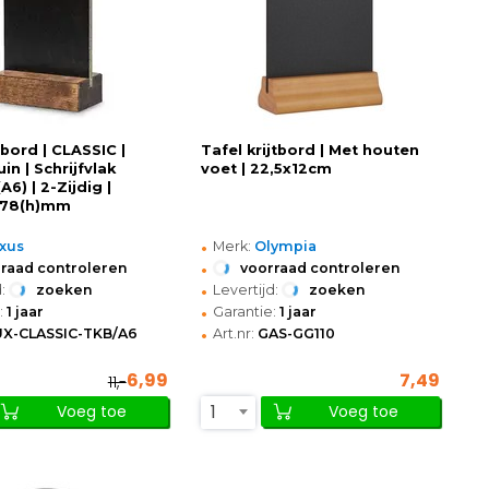
tbord | CLASSIC |
Tafel krijtbord | Met houten
uin | Schrijfvlak
voet | 22,5x12cm
A6) | 2-Zijdig |
178(h)mm
•
xus
Merk:
Olympia
•
raad controleren
voorraad controleren
•
:
zoeken
Levertijd:
zoeken
•
:
1 jaar
Garantie:
1 jaar
•
UX-CLASSIC-TKB/A6
Art.nr:
GAS-GG110
6,99
7,49
11,-
1
Voeg toe
Voeg toe