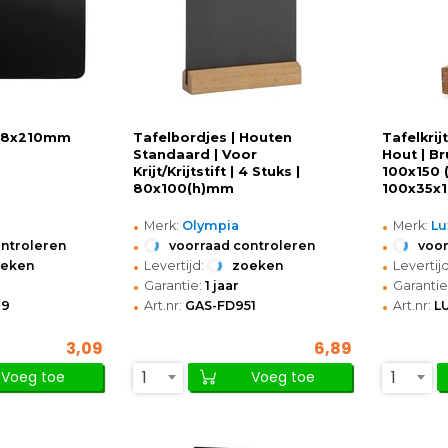
 148x210mm
Tafelbordjes | Houten
Tafelkrij
Standaard | Voor
Hout | Br
Krijt/Krijtstift | 4 Stuks |
100x150 (
80x100(h)mm
100x35x
•
•
Merk:
Olympia
Merk:
Lu
•
•
ontroleren
voorraad controleren
voor
•
•
oeken
Levertijd:
zoeken
Levertijd
•
•
Garantie:
1 jaar
Garantie
•
•
09
Art.nr:
GAS-FD951
Art.nr:
L
3,09
6,89
1
1
Voeg toe
Voeg toe