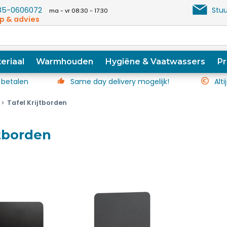
5-0606072
Stuu
ma - vr 08:30 - 17:30
p & advies
eriaal
Warmhouden
Hygiëne & Vaatwassers
Pr
 betalen
Same day delivery mogelijk!
Alti
Tafel Krijtborden
jtborden