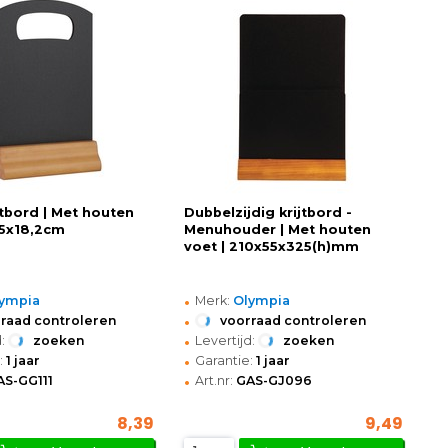
jtbord | Met houten
Dubbelzijdig krijtbord -
,5x18,2cm
Menuhouder | Met houten
voet | 210x55x325(h)mm
•
ympia
Merk:
Olympia
•
raad controleren
voorraad controleren
•
:
zoeken
Levertijd:
zoeken
•
:
1 jaar
Garantie:
1 jaar
•
AS-GG111
Art.nr:
GAS-GJ096
8,39
9,49