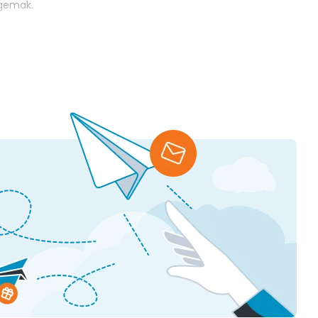
agemak.
 reclame te maken voor je bedrijf. Het is daarbij ook een
f is gereserveerd, dan zet je er gewoon een tafelkrijtbord
aar je zaak komen weten dan meteen waar ze moeten zijn,
rschillende uitvoeringen van het tafelkrijtbord voor je op
jf vindt passen.
an wat je wil delen met je gasten. We verkopen daarnaast
delijke boodschap tevoorschijn tovert. We hebben naast deze
 ook andere manieren om promotie te maken voor je bedrijf.
door te nemen.