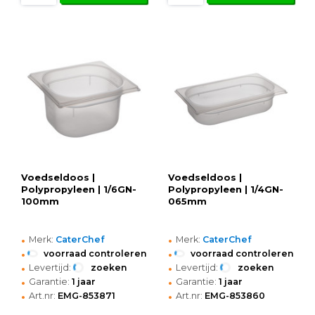
Voedseldoos |
Voedseldoos |
Polypropyleen | 1/6GN-
Polypropyleen | 1/4GN-
100mm
065mm
•
•
Merk:
CaterChef
Merk:
CaterChef
•
•
voorraad controleren
voorraad controleren
•
•
Levertijd:
zoeken
Levertijd:
zoeken
•
•
Garantie:
1 jaar
Garantie:
1 jaar
•
•
Art.nr:
EMG-853871
Art.nr:
EMG-853860