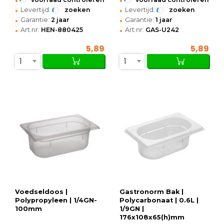
•
•
Levertijd:
zoeken
Levertijd:
zoeken
•
•
Garantie:
2 jaar
Garantie:
1 jaar
•
•
Art.nr:
HEN-880425
Art.nr:
GAS-U242
5,89
5,89
1
1
Voedseldoos |
Gastronorm Bak |
Polypropyleen | 1/4GN-
Polycarbonaat | 0.6L |
100mm
1/9GN |
176x108x65(h)mm