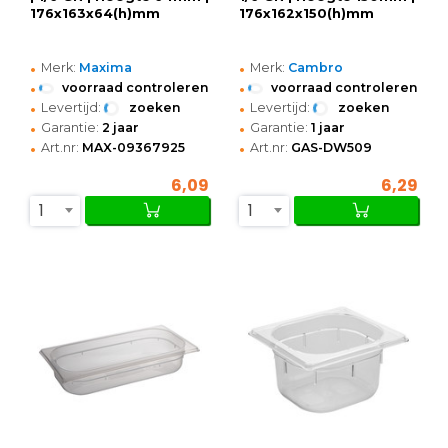
176x163x64(h)mm
176x162x150(h)mm
•
•
Merk:
Maxima
Merk:
Cambro
•
•
voorraad controleren
voorraad controleren
•
•
Levertijd:
zoeken
Levertijd:
zoeken
•
•
Garantie:
2 jaar
Garantie:
1 jaar
•
•
Art.nr:
MAX-09367925
Art.nr:
GAS-DW509
6,09
6,29
1
1