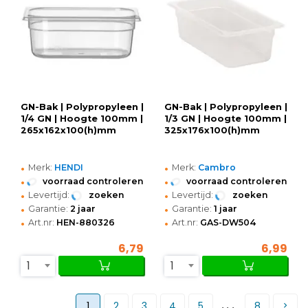
GN-Bak | Polypropyleen |
GN-Bak | Polypropyleen |
1/4 GN | Hoogte 100mm |
1/3 GN | Hoogte 100mm |
265x162x100(h)mm
325x176x100(h)mm
•
•
Merk:
HENDI
Merk:
Cambro
•
•
voorraad controleren
voorraad controleren
•
•
Levertijd:
zoeken
Levertijd:
zoeken
•
•
Garantie:
2 jaar
Garantie:
1 jaar
•
•
Art.nr:
HEN-880326
Art.nr:
GAS-DW504
6,79
6,99
1
1
...
1
2
3
4
5
8