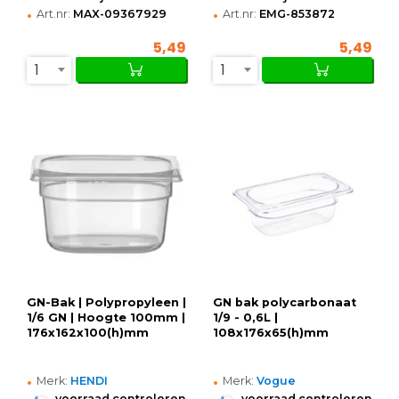
•
•
Art.nr:
MAX-09367929
Art.nr:
EMG-853872
5,49
5,49
1
1
GN-Bak | Polypropyleen |
GN bak polycarbonaat
1/6 GN | Hoogte 100mm |
1/9 - 0,6L |
176x162x100(h)mm
108x176x65(h)mm
•
•
Merk:
HENDI
Merk:
Vogue
•
•
voorraad controleren
voorraad controleren