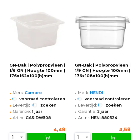
GN-Bak | Polypropyleen |
GN-Bak | Polypropyleen |
1/6 GN | Hoogte 100mm |
1/9 GN | Hoogte 100mm |
176x162x100(h)mm
176x108x100(h)mm
•
•
Merk:
Cambro
Merk:
HENDI
•
•
voorraad controleren
voorraad controleren
•
•
Levertijd:
zoeken
Levertijd:
zoeken
•
•
Garantie:
1 jaar
Garantie:
2 jaar
•
•
Art.nr:
GAS-DW508
Art.nr:
HEN-880524
4,49
4,59
1
1