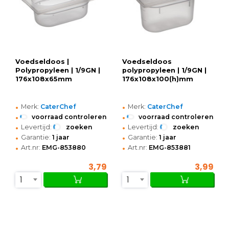
Voedseldoos |
Voedseldoos
Polypropyleen | 1/9GN |
polypropyleen | 1/9GN |
176x108x65mm
176x108x100(h)mm
•
•
Merk:
CaterChef
Merk:
CaterChef
•
•
voorraad controleren
voorraad controleren
•
•
Levertijd:
zoeken
Levertijd:
zoeken
•
•
Garantie:
1 jaar
Garantie:
1 jaar
•
•
Art.nr:
EMG-853880
Art.nr:
EMG-853881
3,79
3,99
1
1