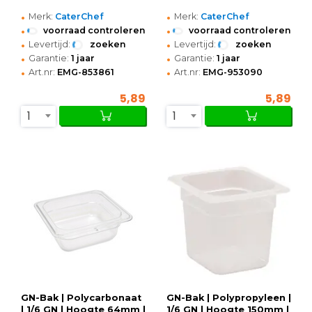
•
•
Merk:
CaterChef
Merk:
CaterChef
•
•
voorraad controleren
voorraad controleren
•
•
Levertijd:
zoeken
Levertijd:
zoeken
•
•
Garantie:
1 jaar
Garantie:
1 jaar
•
•
Art.nr:
EMG-853861
Art.nr:
EMG-953090
5,89
5,89
1
1
GN-Bak | Polycarbonaat
GN-Bak | Polypropyleen |
| 1/6 GN | Hoogte 64mm |
1/6 GN | Hoogte 150mm |