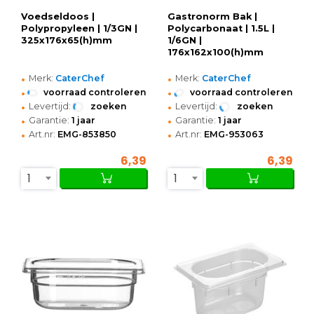
Voedseldoos |
Gastronorm Bak |
Polypropyleen | 1/3GN |
Polycarbonaat | 1.5L |
325x176x65(h)mm
1/6GN |
176x162x100(h)mm
•
•
Merk:
CaterChef
Merk:
CaterChef
•
•
voorraad controleren
voorraad controleren
•
•
Levertijd:
zoeken
Levertijd:
zoeken
•
•
Garantie:
1 jaar
Garantie:
1 jaar
•
•
Art.nr:
EMG-853850
Art.nr:
EMG-953063
6,39
6,39
1
1