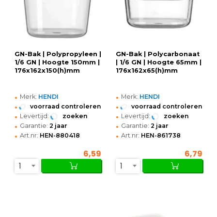
GN-Bak | Polypropyleen |
GN-Bak | Polycarbonaat
1/6 GN | Hoogte 150mm |
| 1/6 GN | Hoogte 65mm |
176x162x150(h)mm
176x162x65(h)mm
•
•
Merk:
HENDI
Merk:
HENDI
•
•
voorraad controleren
voorraad controleren
•
•
Levertijd:
zoeken
Levertijd:
zoeken
•
•
Garantie:
2 jaar
Garantie:
2 jaar
•
•
Art.nr:
HEN-880418
Art.nr:
HEN-861738
6,59
6,79
1
1