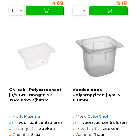
4,69
5,19
1
1
GN-bak | Polycarbonaat
Voedseldoos |
| 1/9 GN | Hoogte 97 |
Polypropyleen | 1/6GN-
174x107x97(h)mm
150mm
•
•
Merk:
Maxima
Merk:
CaterChef
•
•
voorraad controleren
voorraad controleren
•
•
Levertijd:
zoeken
Levertijd:
zoeken
•
•
Garantie:
2 jaar
Garantie:
1 jaar