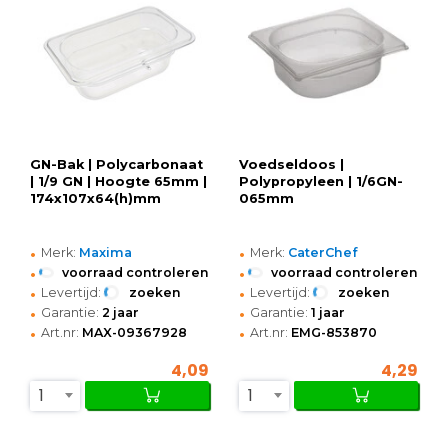
GN-Bak | Polycarbonaat
Voedseldoos |
| 1/9 GN | Hoogte 65mm |
Polypropyleen | 1/6GN-
174x107x64(h)mm
065mm
•
•
Merk:
Maxima
Merk:
CaterChef
•
•
voorraad controleren
voorraad controleren
•
•
Levertijd:
zoeken
Levertijd:
zoeken
•
•
Garantie:
2 jaar
Garantie:
1 jaar
•
•
Art.nr:
MAX-09367928
Art.nr:
EMG-853870
4,09
4,29
1
1