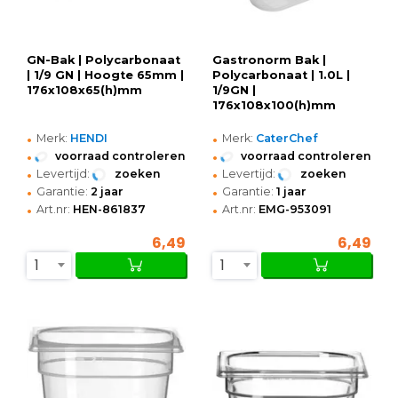
GN-Bak | Polycarbonaat
Gastronorm Bak |
| 1/9 GN | Hoogte 65mm |
Polycarbonaat | 1.0L |
176x108x65(h)mm
1/9GN |
176x108x100(h)mm
•
•
Merk:
HENDI
Merk:
CaterChef
•
•
voorraad controleren
voorraad controleren
•
•
Levertijd:
zoeken
Levertijd:
zoeken
•
•
Garantie:
2 jaar
Garantie:
1 jaar
•
•
Art.nr:
HEN-861837
Art.nr:
EMG-953091
6,49
6,49
1
1