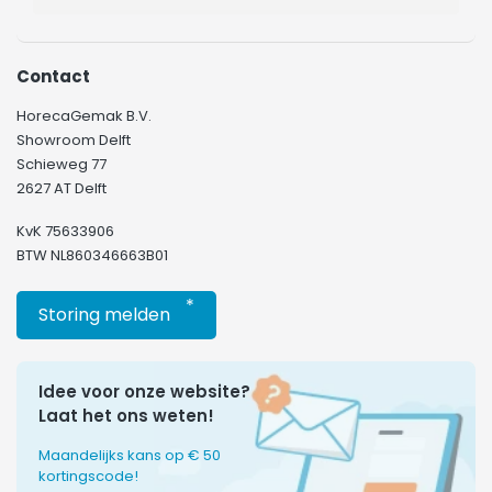
Contact
HorecaGemak B.V.
Showroom Delft
Schieweg 77
2627 AT Delft
KvK 75633906
BTW NL860346663B01
*
Storing melden
Idee voor onze website?
Laat het ons weten!
Maandelijks kans op € 50
kortingscode!