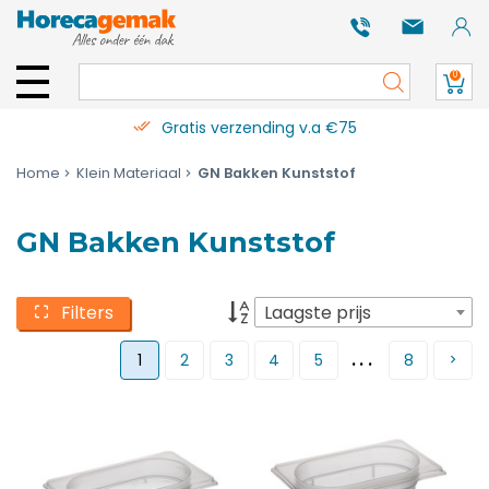
0
Gratis verzending v.a €75
Home
Klein Materiaal
GN Bakken Kunststof
GN Bakken Kunststof
Filters
Laagste prijs
...
1
2
3
4
5
8