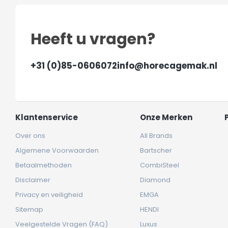
Heeft u vragen?
+31 (0)85-0606072
info@horecagemak.nl
Klantenservice
Onze Merken
Over ons
All Brands
Algemene Voorwaarden
Bartscher
Betaalmethoden
CombiSteel
Disclaimer
Diamond
Privacy en veiligheid
EMGA
Sitemap
HENDI
Veelgestelde Vragen (FAQ)
Luxus