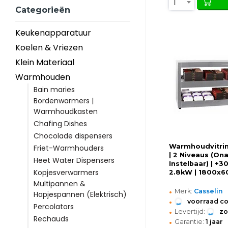
1
Categorieën
Keukenapparatuur
Koelen & Vriezen
Klein Materiaal
Warmhouden
Bain maries
Bordenwarmers |
Warmhoudkasten
Chafing Dishes
Chocolade dispensers
Warmhoudvitrin
Friet-Warmhouders
| 2 Niveaus (Ona
Heet Water Dispensers
Instelbaar) | +3
Kopjesverwarmers
2.8kW | 1800x
Multipannen &
•
Merk:
Casselin
Hapjespannen (Elektrisch)
•
voorraad c
Percolators
•
Levertijd:
z
Rechauds
•
Garantie:
1 jaar