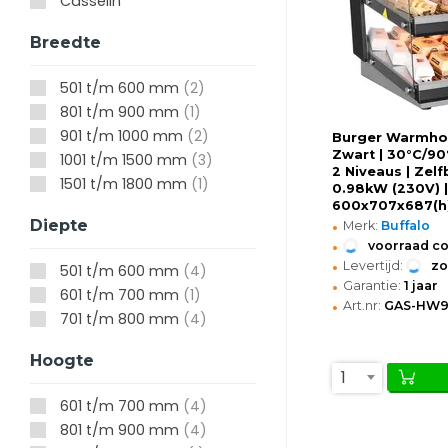
Casselin
Breedte
501 t/m 600 mm
(2)
801 t/m 900 mm
(1)
901 t/m 1000 mm
(2)
Burger Warmhou
Zwart | 30°C/90°
1001 t/m 1500 mm
(3)
2 Niveaus | Zelf
1501 t/m 1800 mm
(1)
0.98kW (230V) |
600x707x687(
•
Diepte
Merk:
Buffalo
•
voorraad c
•
Levertijd:
z
501 t/m 600 mm
(4)
•
Garantie:
1 jaar
601 t/m 700 mm
(1)
•
Art.nr:
GAS-HW9
701 t/m 800 mm
(4)
Hoogte
1
601 t/m 700 mm
(4)
801 t/m 900 mm
(4)