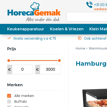
+31
0
8
(
)
verkoo
Keukenapparatuur
Koelen & Vriezen
Klein Mat
Gratis verzending v.a €75
Ook achteraf
Home
Warmhoud
Prijs
Hamburge
€
€
Merken
Alle merken
Buffalo