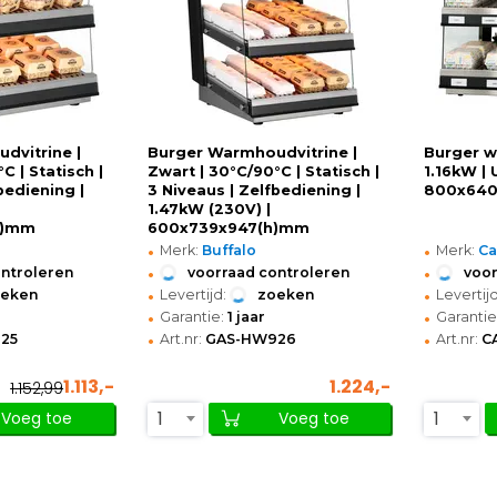
dvitrine |
Burger Warmhoudvitrine |
Burger w
C | Statisch |
Zwart | 30°C/90°C | Statisch |
1.16kW | 
bediening |
3 Niveaus | Zelfbediening |
800x640
1.47kW (230V) |
h)mm
600x739x947(h)mm
•
•
Merk:
Buffalo
Merk:
Ca
•
•
ontroleren
voorraad controleren
voor
•
•
oeken
Levertijd:
zoeken
Levertijd
•
•
Garantie:
1 jaar
Garantie
•
•
25
Art.nr:
GAS-HW926
Art.nr:
C
1.113,-
1.224,-
1.152,99
1
1
Voeg toe
Voeg toe