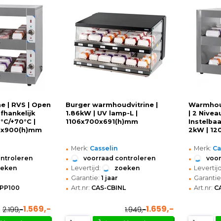
e | RVS | Open
Burger warmhoudvitrine |
Warmhoud
fhankelijk
1.86kW | UV lamp-L |
| 2 Nivea
0°C/+70°C |
1106x700x691(h)mm
Instelbaa
0x900(h)mm
2kW | 1
•
•
Merk:
Casselin
Merk:
Ca
•
•
ontroleren
voorraad controleren
voor
•
•
oeken
Levertijd:
zoeken
Levertijd
•
•
Garantie:
1 jaar
Garantie
•
•
PP100
Art.nr:
CAS-CBINL
Art.nr:
C
1.569,-
1.659,-
2.199,-
1.949,-