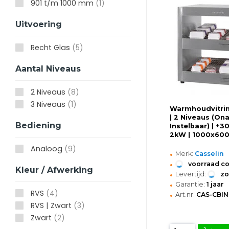
901 t/m 1000 mm
(1)
Uitvoering
Recht Glas
(5)
Aantal Niveaus
2 Niveaus
(8)
3 Niveaus
(1)
Warmhoudvitrin
| 2 Niveaus (Ona
Bediening
Instelbaar) | +3
2kW | 1000x60
Analoog
(9)
•
Merk:
Casselin
•
voorraad c
Kleur / Afwerking
•
Levertijd:
z
•
Garantie:
1 jaar
•
RVS
(4)
Art.nr:
CAS-CBIN
RVS | Zwart
(3)
Zwart
(2)