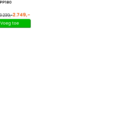
PP180
2.749,-
3.239,-
Voeg toe