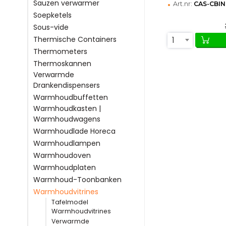
•
Sauzen verwarmer
Art.nr:
CAS-CBIN
Soepketels
Sous-vide
1
Thermische Containers
Thermometers
Thermoskannen
Verwarmde
Drankendispensers
Warmhoudbuffetten
Warmhoudkasten |
Warmhoudwagens
Warmhoudlade Horeca
Warmhoudlampen
Warmhoudoven
Warmhoudplaten
Warmhoud-Toonbanken
Warmhoudvitrines
Tafelmodel
Warmhoudvitrines
Verwarmde