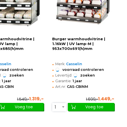
armhoudvitrine |
Burger warmhoudvitrine |
UV lamp |
1.16kW | UV lamp-M |
x685(h)mm
953x700x691(h)mm
•
sselin
Merk:
Casselin
•
raad controleren
voorraad controleren
•
:
zoeken
Levertijd:
zoeken
•
:
1 jaar
Garantie:
1 jaar
•
AS-CBIN
Art.nr:
CAS-CBINM
1.319,-
1.449,-
1.549,-
1.699,-
1
Voeg toe
Voeg toe