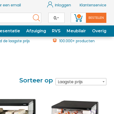
r een email
Inloggen
Klantenservice
0
0,-
BESTELLEN
esentatie
Afzuiging
RVS
Meubilair
Overig
jd de laagste prijs
100.000+ producten
Sorteer op
Laagste prijs