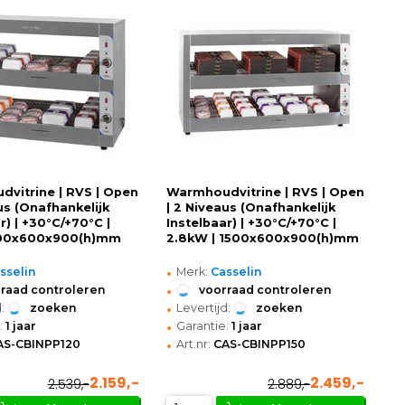
vitrine | RVS | Open
Warmhoudvitrine | RVS | Open
us (Onafhankelijk
| 2 Niveaus (Onafhankelijk
r) | +30°C/+70°C |
Instelbaar) | +30°C/+70°C |
200x600x900(h)mm
2.8kW | 1500x600x900(h)mm
•
sselin
Merk:
Casselin
•
raad controleren
voorraad controleren
•
:
zoeken
Levertijd:
zoeken
•
:
1 jaar
Garantie:
1 jaar
•
AS-CBINPP120
Art.nr:
CAS-CBINPP150
2.159,-
2.459,-
2.539,-
2.889,-