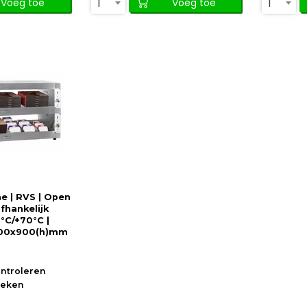
1
1
Voeg toe
Voeg toe
e | RVS | Open
fhankelijk
0°C/+70°C |
600x900(h)mm
ontroleren
oeken