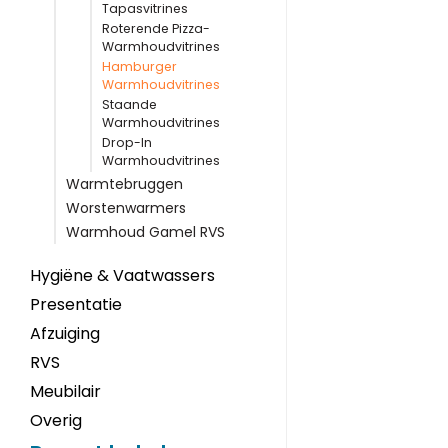
Tapasvitrines
Roterende Pizza-
Warmhoudvitrines
Hamburger
Warmhoudvitrines
Staande
Warmhoudvitrines
Drop-In
Warmhoudvitrines
Warmtebruggen
Worstenwarmers
Warmhoud Gamel RVS
Hygiëne & Vaatwassers
Presentatie
Afzuiging
RVS
Meubilair
Overig