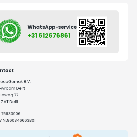
WhatsApp-service
+31 612676861
ntact
recaGemak B.V.
owroom Delft
hieweg 77
7 AT Delft
K 75633906
W NL860346663B01