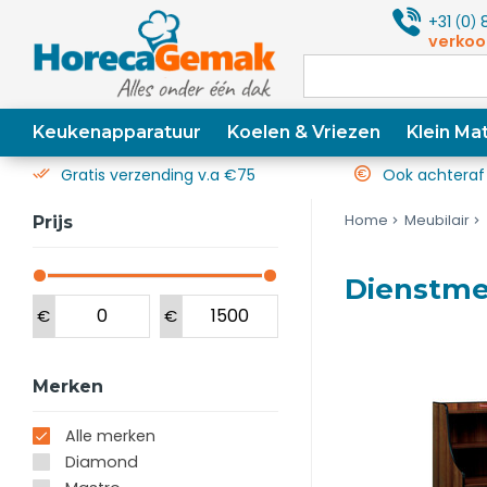
+31
0
8
(
)
verkoo
Keukenapparatuur
Koelen & Vriezen
Klein Mat
Gratis verzending v.a €75
Ook achteraf
Home
Meubilair
Prijs
Dienstme
€
€
Merken
Alle merken
Diamond