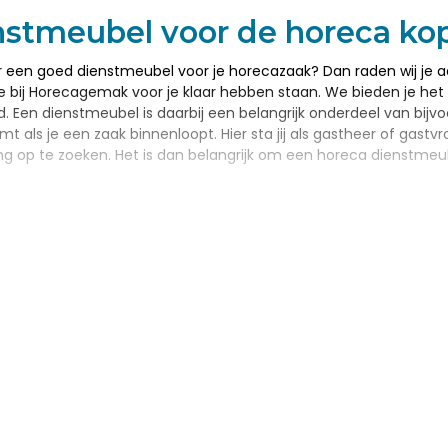
nstmeubel voor de horeca ko
ar een goed dienstmeubel voor je horecazaak? Dan raden wij je 
e bij Horecagemak voor je klaar hebben staan. We bieden je h
 Een dienstmeubel is daarbij een belangrijk onderdeel van bijvo
mt als je een zaak binnenloopt. Hier sta jij als gastheer of gas
ng op te zoeken. Het is dan belangrijk om een horeca dienstmeu
te dienstmeubel voor de hor
s een meubelstuk dat eigenlijk onmisbaar is in bijvoorbeeld ee
je klaarstaan. Zoek jij een groot dienstmeubel, waar bijvoorbeeld
scheidener meubel? Wat je wensen ook zijn, wij raden je van h
ebben hier alle informatie die je nodig hebt om een goede keuze
 naar een horeca dienstmeub
 dienstmeubel voor de horeca wil kopen, raden wij je aan om hier
ou de verschillende meubels die we op dit gebied klaar hebbe
t beste meubel. Naast dienstmeubelen hebben we nog veel meer 