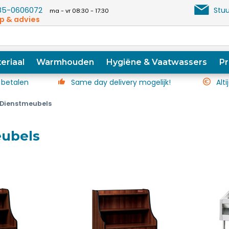
5-0606072
Stuu
ma - vr 08:30 - 17:30
p & advies
eriaal
Warmhouden
Hygiëne & Vaatwassers
Pr
 betalen
Same day delivery mogelijk!
Alti
Dienstmeubels
ubels