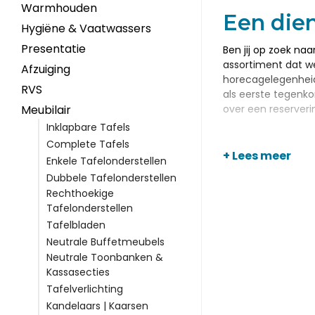
Warmhouden
Een die
Hygiëne & Vaatwassers
Presentatie
Ben jij op zoek na
assortiment dat w
Afzuiging
horecagelegenheid.
RVS
als eerste tegenko
over een reserveri
Meubilair
Inklapbare Tafels
Het bes
Complete Tafels
+ Lees meer
Enkele Tafelonderstellen
Een dienstmeubel i
Dubbele Tafelonderstellen
uitvoeringen voor 
Rechthoekige
genoeg aan een be
Tafelonderstellen
onze webshop. We h
Tafelbladen
Neutrale Buffetmeubels
Op zoek
Neutrale Toonbanken &
Kassasecties
Indien je een goed
Tafelverlichting
graag samen met j
een keuze voor he
Kandelaars | Kaarsen