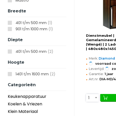
Mastro
Breedte
401 t/m 500 mm
(1)
901 t/m 1000 mm
(1)
Dienstmeubel |
Diepte
Gemelamineerd
(Wengé) | 2 Lad
| 480x480x145
401 t/m 500 mm
(2)
•
Merk:
Diamond
Hoogte
•
voorraad c
•
Levertijd:
z
•
1401 t/m 1600 mm
(2)
Garantie:
1 jaar
•
Art.nr:
DIA-MD/4
Categorieën
Keukenapparatuur
1
Koelen & Vriezen
Klein Materiaal