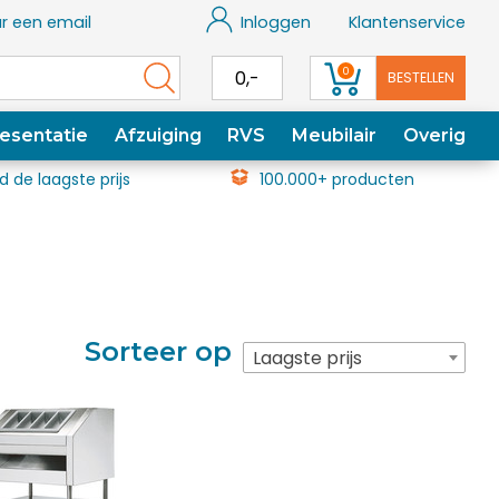
r een email
Inloggen
Klantenservice
0
0,-
BESTELLEN
esentatie
Afzuiging
RVS
Meubilair
Overig
jd de laagste prijs
100.000+ producten
Sorteer op
Laagste prijs