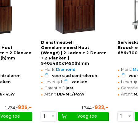
Dienstmeubel |
Servieska
 Hout
Gemelamineerd Hout
Brood- e
en + 2 Planken
(Wengé) | 2 Laden + 2 Deuren
686x700
0(h)mm
+ 2 Planken |
940x480x1450(h)mm
•
•
Merk:
Diamond
Merk:
Ma
•
•
ontroleren
voorraad controleren
voor
•
•
oeken
Levertijd:
zoeken
Levertijd
•
•
Garantie:
1 jaar
Garantie
•
•
8-145W
Art.nr:
DIA-MC/145W
Art.nr:
M
925,-
933,-
1.234,-
1.244,-
1
1
Voeg toe
Voeg toe