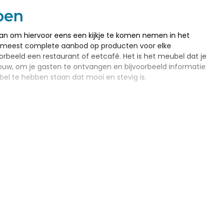
pen
aan om hiervoor eens een kijkje te komen nemen in het
et meest complete aanbod op producten voor elke
orbeeld een restaurant of eetcafé. Het is het meubel dat je
tvrouw, om je gasten te ontvangen en bijvoorbeeld informatie
bel te hebben staan dat mooi en stevig is.
eca
n restaurant. We hebben dit product dan ook in meerdere
 ruimte is voor menu’s, bestek en andere zaken? Of heb jij
arte aan om de mogelijkheden eens te komen bekijken in
 te maken overzichtelijk voor je bij elkaar staan.
el?
voor zeker eens bij ons aan de bel te trekken. We bekijken
n staan. We geven je advies en helpen met het maken van
meubilair voor je horecazaak voor je in het assortiment.