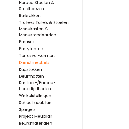
Neem hier dan ook e
Horeca Stoelen &
voorraad.
Stoelhoezen
Barkrukken
Trolleys Tafels & Stoelen
Menukasten &
Menustandaarden
Parasols
Partytenten
Terrasverwarmers
Dienstmeubels
Kapstokken
Deurmatten
Kantoor-/Bureau-
benodigdheden
Winkelstellingen
Schoolmeubilair
Spiegels
Project Meubilair
Beursmaterialen