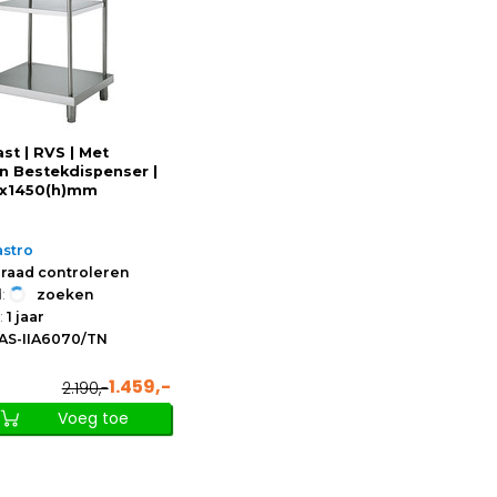
st | RVS | Met
n Bestekdispenser |
x1450(h)mm
stro
raad controleren
:
zoeken
:
1 jaar
AS-IIA6070/TN
1.459,-
2.190,-
Voeg toe