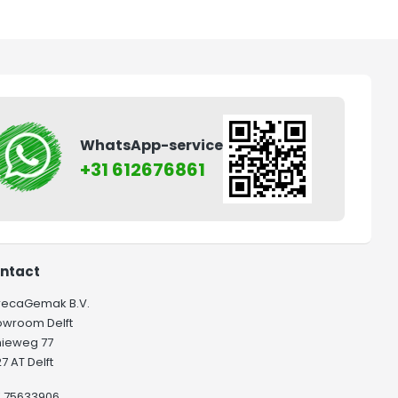
WhatsApp-service
+31 612676861
ntact
recaGemak B.V.
owroom Delft
hieweg 77
7 AT Delft
K 75633906