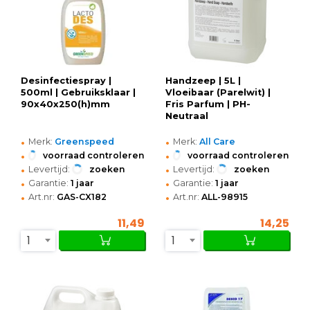
Desinfectiespray |
Handzeep | 5L |
500ml | Gebruiksklaar |
Vloeibaar (Parelwit) |
90x40x250(h)mm
Fris Parfum | PH-
Neutraal
•
•
Merk:
Greenspeed
Merk:
All Care
•
•
voorraad controleren
voorraad controleren
•
•
Levertijd:
zoeken
Levertijd:
zoeken
•
•
Garantie:
1 jaar
Garantie:
1 jaar
•
•
Art.nr:
GAS-CX182
Art.nr:
ALL-98915
11,49
14,25
1
1