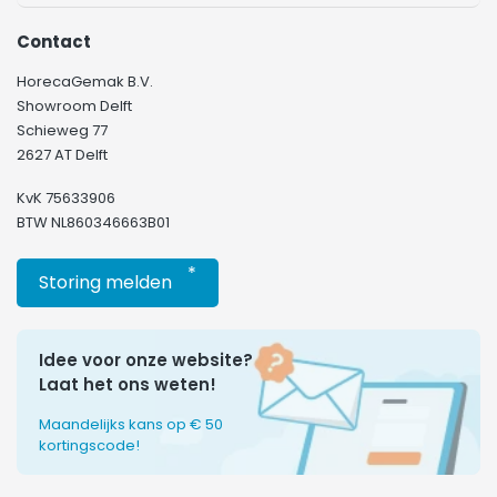
Contact
HorecaGemak B.V.
Showroom Delft
Schieweg 77
2627 AT Delft
KvK 75633906
BTW NL860346663B01
*
Storing melden
Idee voor onze website?
Laat het ons weten!
Maandelijks kans op € 50
kortingscode!