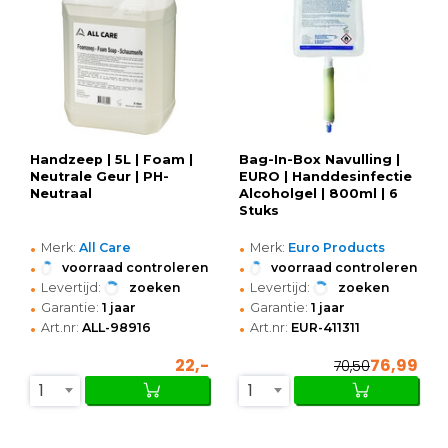
Handzeep | 5L | Foam |
Bag-In-Box Navulling |
Neutrale Geur | PH-
EURO | Handdesinfectie
Neutraal
Alcoholgel | 800ml | 6
Stuks
•
•
Merk:
All Care
Merk:
Euro Products
•
•
voorraad controleren
voorraad controleren
•
•
Levertijd:
zoeken
Levertijd:
zoeken
•
•
Garantie:
1 jaar
Garantie:
1 jaar
•
•
Art.nr:
ALL-98916
Art.nr:
EUR-411311
22,-
76,99
70,50
1
1