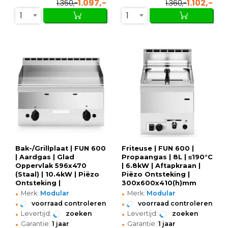
1.097,-
1.102,-
1.350,-
1.360,-
1
1
Bak-/Grillplaat | FUN 600
Friteuse | FUN 600 |
| Aardgas | Glad
Propaangas | 8L | ≤190°C
Oppervlak 596x470
| 6.8kW | Aftapkraan |
(Staal) | 10.4kW | Piëzo
Piëzo Ontsteking |
Ontsteking |
300x600x410(h)mm
•
•
600x600x410(h)mm
Merk:
Modular
Merk:
Modular
•
•
voorraad controleren
voorraad controleren
•
•
Levertijd:
zoeken
Levertijd:
zoeken
•
•
Garantie:
1 jaar
Garantie:
1 jaar