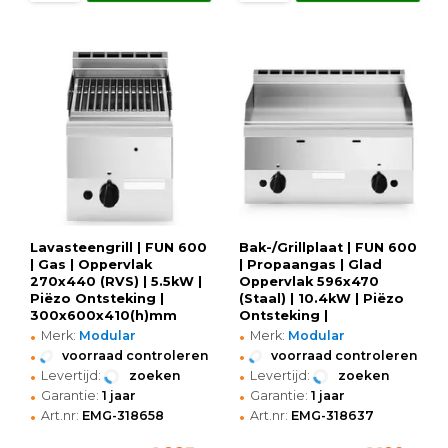
Lavasteengrill | FUN 600
Bak-/Grillplaat | FUN 600
| Gas | Oppervlak
| Propaangas | Glad
270x440 (RVS) | 5.5kW |
Oppervlak 596x470
Piëzo Ontsteking |
(Staal) | 10.4kW | Piëzo
300x600x410(h)mm
Ontsteking |
•
•
600x600x410(h)mm
Merk:
Modular
Merk:
Modular
•
•
voorraad controleren
voorraad controleren
•
•
Levertijd:
zoeken
Levertijd:
zoeken
•
•
Garantie:
1 jaar
Garantie:
1 jaar
•
•
Art.nr:
EMG-318658
Art.nr:
EMG-318637