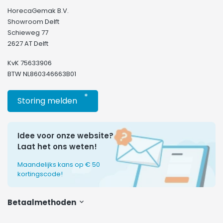
HorecaGemak B.V.
Showroom Delft
Schieweg 77
2627 AT Delft
KvK 75633906
BTW NL860346663B01
*
Storing melden
Idee voor onze website?
Laat het ons weten!
Maandelijks kans op € 50
kortingscode!
Betaalmethoden