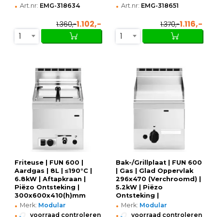
•
•
Art.nr:
EMG-318634
Art.nr:
EMG-318651
1.102,-
1.116,-
1.360,-
1.370,-
1
1
Friteuse | FUN 600 |
Bak-/Grillplaat | FUN 600
Aardgas | 8L | ≤190°C |
| Gas | Glad Oppervlak
6.8kW | Aftapkraan |
296x470 (Verchroomd) |
Piëzo Ontsteking |
5.2kW | Piëzo
300x600x410(h)mm
Ontsteking |
•
•
300x600x410(h)mm
Merk:
Modular
Merk:
Modular
•
•
voorraad controleren
voorraad controleren