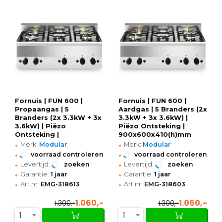
Fornuis | FUN 600 |
Fornuis | FUN 600 |
Propaangas | 5
Aardgas | 5 Branders (2x
Branders (2x 3.3kW + 3x
3.3kW + 3x 3.6kW) |
3.6kW) | Piëzo
Piëzo Ontsteking |
Ontsteking |
900x600x410(h)mm
•
•
900x600x410(h)mm
Merk:
Modular
Merk:
Modular
•
•
voorraad controleren
voorraad controleren
•
•
Levertijd:
zoeken
Levertijd:
zoeken
•
•
Garantie:
1 jaar
Garantie:
1 jaar
•
•
Art.nr:
EMG-318613
Art.nr:
EMG-318603
1.060,-
1.060,-
1.300,-
1.300,-
1
1