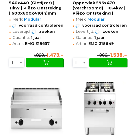
540x440 (Gietijzer) |
Oppervlak 596x470
11kW | Piëzo Ontsteking
(Verchroomd) | 10.4kW |
| 600x600x410(h)mm
Piëzo Ontsteking |
•
•
600x600x410(h)mm
Merk:
Modular
Merk:
Modular
•
•
voorraad controleren
voorraad controleren
•
•
Levertijd:
zoeken
Levertijd:
zoeken
•
•
Garantie:
1 jaar
Garantie:
1 jaar
•
•
Art.nr:
EMG-318657
Art.nr:
EMG-318649
1.473,-
1.538,-
1.820,-
1.900,-
1
1