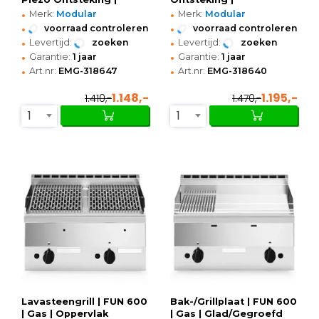
•
•
300x600x410(h)mm
600x600x410(h)mm
Merk:
Modular
Merk:
Modular
•
•
voorraad controleren
voorraad controleren
•
•
Levertijd:
zoeken
Levertijd:
zoeken
•
•
Garantie:
1 jaar
Garantie:
1 jaar
•
•
Art.nr:
EMG-318647
Art.nr:
EMG-318640
1.148,-
1.195,-
1.410,-
1.470,-
1
1
Lavasteengrill | FUN 600
Bak-/Grillplaat | FUN 600
| Gas | Oppervlak
| Gas | Glad/Gegroefd