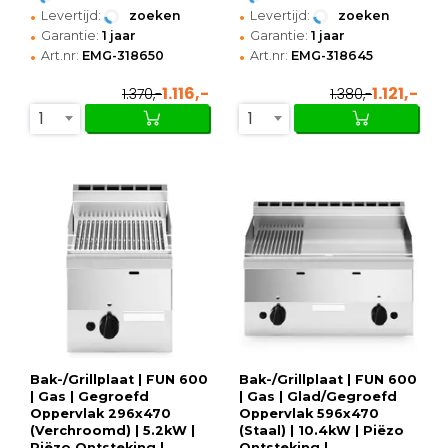
•
•
Levertijd:
zoeken
Levertijd:
zoeken
•
•
Garantie:
1 jaar
Garantie:
1 jaar
•
•
Art.nr:
EMG-318650
Art.nr:
EMG-318645
1.116,-
1.121,-
1.370,-
1.380,-
1
1
Bak-/Grillplaat | FUN 600
Bak-/Grillplaat | FUN 600
| Gas | Gegroefd
| Gas | Glad/Gegroefd
Oppervlak 296x470
Oppervlak 596x470
(Verchroomd) | 5.2kW |
(Staal) | 10.4kW | Piëzo
Piëzo Ontsteking |
Ontsteking |