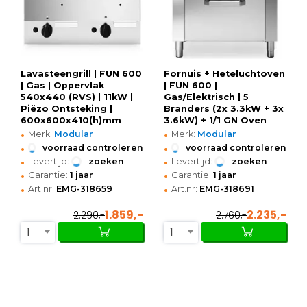
Lavasteengrill | FUN 600
Fornuis + Heteluchtoven
| Gas | Oppervlak
| FUN 600 |
540x440 (RVS) | 11kW |
Gas/Elektrisch | 5
Piëzo Ontsteking |
Branders (2x 3.3kW + 3x
600x600x410(h)mm
3.6kW) + 1/1 GN Oven
•
•
(3kW-230V) | Piëzo
Merk:
Modular
Merk:
Modular
Ontsteking |
•
•
voorraad controleren
voorraad controleren
900x600x859/957(h)mm
•
•
Levertijd:
zoeken
Levertijd:
zoeken
•
•
Garantie:
1 jaar
Garantie:
1 jaar
•
•
Art.nr:
EMG-318659
Art.nr:
EMG-318691
1.859,-
2.235,-
2.290,-
2.760,-
1
1