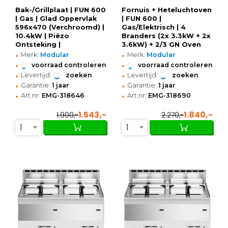
Bak-/Grillplaat | FUN 600
Fornuis + Heteluchtoven
| Gas | Glad Oppervlak
| FUN 600 |
596x470 (Verchroomd) |
Gas/Elektrisch | 4
10.4kW | Piëzo
Branders (2x 3.3kW + 2x
Ontsteking |
3.6kW) + 2/3 GN Oven
•
•
600x600x410(h)mm
(3kW-230V) | Piëzo
Merk:
Modular
Merk:
Modular
Ontsteking |
•
•
voorraad controleren
voorraad controleren
600x600x859/957(h)mm
•
•
Levertijd:
zoeken
Levertijd:
zoeken
•
•
Garantie:
1 jaar
Garantie:
1 jaar
•
•
Art.nr:
EMG-318646
Art.nr:
EMG-318690
1.543,-
1.840,-
1.900,-
2.270,-
1
1