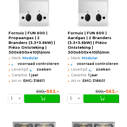
Fornuis | FUN 600 |
Fornuis | FUN 600 |
Propaangas | 2
Aardgas | 2 Branders
Branders (3.3+3.6kW) |
(3.3+3.6kW) | Piëzo
Piëzo Ontsteking |
Ontsteking |
300x600x410(h)mm
300x600x410(h)mm
•
•
Merk:
Modular
Merk:
Modular
•
•
voorraad controleren
voorraad controleren
•
•
Levertijd:
zoeken
Levertijd:
zoeken
•
•
Garantie:
1 jaar
Garantie:
1 jaar
•
•
Art.nr:
EMG-318611
Art.nr:
EMG-318601
563,-
563,-
690,-
690,-
1
1