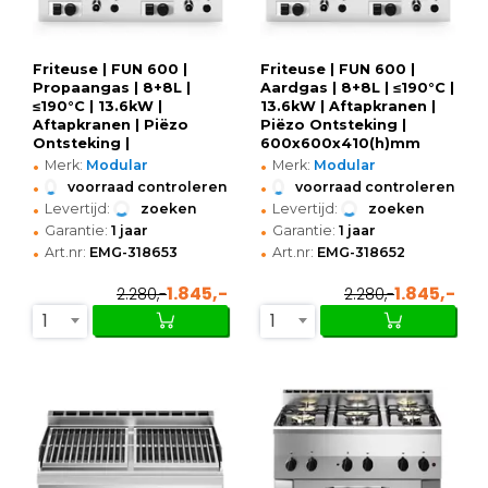
Friteuse | FUN 600 |
Friteuse | FUN 600 |
Propaangas | 8+8L |
Aardgas | 8+8L | ≤190°C |
≤190°C | 13.6kW |
13.6kW | Aftapkranen |
Aftapkranen | Piëzo
Piëzo Ontsteking |
Ontsteking |
600x600x410(h)mm
•
•
600x600x410(h)mm
Merk:
Modular
Merk:
Modular
•
•
voorraad controleren
voorraad controleren
•
•
Levertijd:
zoeken
Levertijd:
zoeken
•
•
Garantie:
1 jaar
Garantie:
1 jaar
•
•
Art.nr:
EMG-318653
Art.nr:
EMG-318652
1.845,-
1.845,-
2.280,-
2.280,-
1
1