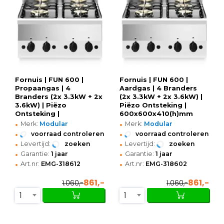
Fornuis | FUN 600 |
Fornuis | FUN 600 |
Propaangas | 4
Aardgas | 4 Branders
Branders (2x 3.3kW + 2x
(2x 3.3kW + 2x 3.6kW) |
3.6kW) | Piëzo
Piëzo Ontsteking |
Ontsteking |
600x600x410(h)mm
•
•
600x600x410(h)mm
Merk:
Modular
Merk:
Modular
•
•
voorraad controleren
voorraad controleren
•
•
Levertijd:
zoeken
Levertijd:
zoeken
•
•
Garantie:
1 jaar
Garantie:
1 jaar
•
•
Art.nr:
EMG-318612
Art.nr:
EMG-318602
861,-
861,-
1.060,-
1.060,-
1
1