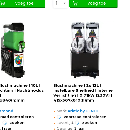
1
Voeg toe
Voeg toe
Slushmachine | 10L |
Slushmachine | 2x 12L |
ichting | Nachtmodus
Instelbare Snelheid | Interne
|
Verlichting | 0.71kW (230V) |
0x840(h)mm
415x507x810(h)mm
•
iamond
Merk:
Arktic by HENDI
•
raad controleren
voorraad controleren
•
:
zoeken
Levertijd:
zoeken
•
:
1 jaar
Garantie:
2 jaar