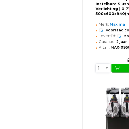
Instelbare Slush
Verlichting | 0.
500x600x940(
•
Merk:
Maxima
•
voorraad c
•
Levertijd:
z
•
Garantie:
2 jaar
•
Art.nr:
MAX-095
1