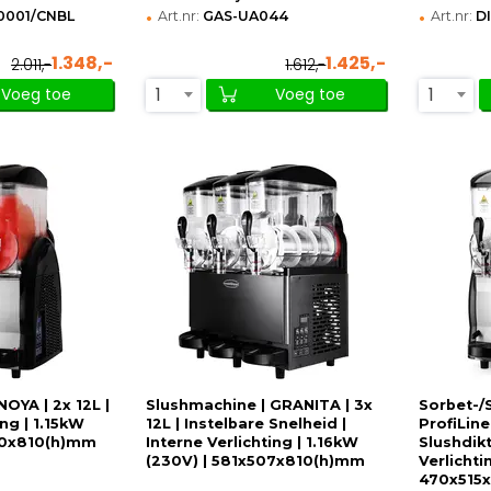
•
•
0001/CNBL
Art.nr:
GAS-UA044
Art.nr:
D
1.348,-
1.425,-
2.011,-
1.612,-
1
1
Voeg toe
Voeg toe
OYA | 2x 12L |
Slushmachine | GRANITA | 3x
Sorbet-/
ing | 1.15kW
12L | Instelbare Snelheid |
ProfiLine
20x810(h)mm
Interne Verlichting | 1.16kW
Slushdikt
(230V) | 581x507x810(h)mm
Verlichti
470x515