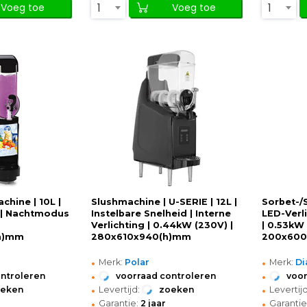
1
1
Voeg toe
Voeg toe
chine | 10L |
Slushmachine | U-SERIE | 12L |
Sorbet-/
g | Nachtmodus
Instelbare Snelheid | Interne
LED-Verl
Verlichting | 0.44kW (230V) |
| 0.53kW 
h)mm
280x610x940(h)mm
200x60
•
•
Merk:
Polar
Merk:
D
•
•
ontroleren
voorraad controleren
voor
•
•
oeken
Levertijd:
zoeken
Levertijd
•
•
Garantie:
2 jaar
Garantie