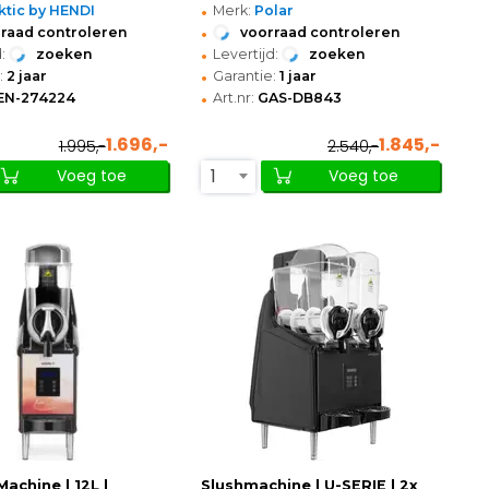
•
ktic by HENDI
Merk:
Polar
•
raad controleren
voorraad controleren
•
:
zoeken
Levertijd:
zoeken
•
:
2 jaar
Garantie:
1 jaar
•
EN-274224
Art.nr:
GAS-DB843
1.696,-
1.845,-
1.995,-
2.540,-
1
Voeg toe
Voeg toe
 Machine | 12L |
Slushmachine | U-SERIE | 2x