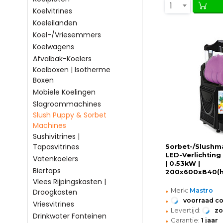
1
Koelvitrines
Koeleilanden
Koel-/Vriesemmers
Koelwagens
Afvalbak-Koelers
Koelboxen | Isotherme
Boxen
Mobiele Koelingen
Slagroommachines
Slush Puppy & Sorbet
Machines
Sushivitrines |
Tapasvitrines
Sorbet-/Slushma
LED-Verlichtin
Vatenkoelers
| 0.53kW |
Biertaps
200x600x840(
Vlees Rijpingskasten |
•
Merk:
Mastro
Droogkasten
•
voorraad c
Vriesvitrines
•
Levertijd:
z
Drinkwater Fonteinen
•
Garantie:
1 jaar