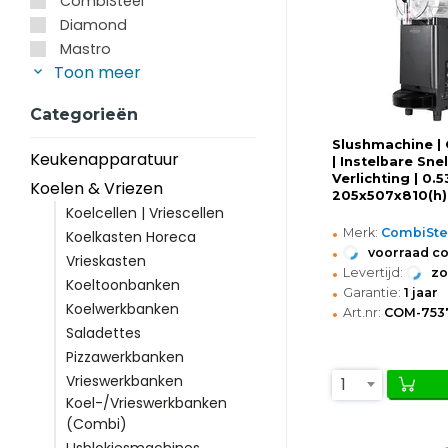
CombiSteel
Diamond
Mastro
Toon meer
Categorieën
Slushmachine | 
Keukenapparatuur
| Instelbare Sne
Verlichting | 0.
Koelen & Vriezen
205x507x810(h
Koelcellen | Vriescellen
•
Merk:
CombiSte
Koelkasten Horeca
•
voorraad c
Vrieskasten
•
Levertijd:
z
Koeltoonbanken
•
Garantie:
1 jaar
Koelwerkbanken
•
Art.nr:
COM-753
Saladettes
Pizzawerkbanken
Vrieswerkbanken
1
Koel-/Vrieswerkbanken
(Combi)