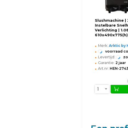
Slushmachine | 3
Instelbare Snelh
Verlichting | 1.
610x490x775(h
•
Merk:
Arktic by
•
voorraad c
•
Levertijd:
z
•
Garantie:
2 jaar
•
Art.nr:
HEN-274
1