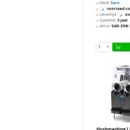
•
Merk:
Saro
•
voorraad c
•
Levertijd:
z
•
Garantie:
2 jaar
•
Art.nr:
SAR-398-
1
Slushmachine | 2