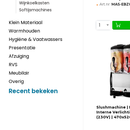
Wijnkoelkasten
•
Art.nr:
MAS-EBZ
Softijsmachines
Klein Materiaal
1
Warmhouden
Hygiëne & Vaatwassers
Presentatie
Afzuiging
RVS
Meubilair
Overig
Recent bekeken
Slushmachine | N
Interne Verlicht
(230V) | 470x5