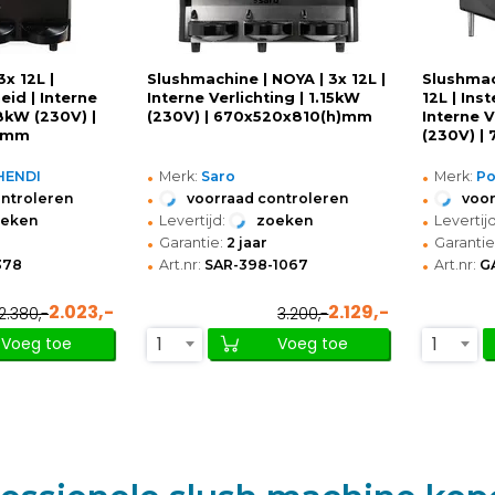
x 12L |
Slushmachine | NOYA | 3x 12L |
Slushmac
eid | Interne
Interne Verlichting | 1.15kW
12L | Ins
08kW (230V) |
(230V) | 670x520x810(h)mm
Interne V
)mm
(230V) |
•
•
 HENDI
Merk:
Saro
Merk:
Po
•
•
ontroleren
voorraad controleren
voor
•
•
oeken
Levertijd:
zoeken
Levertijd
•
•
Garantie:
2 jaar
Garantie
•
•
378
Art.nr:
SAR-398-1067
Art.nr:
G
2.023,-
2.129,-
2.380,-
3.200,-
1
1
Voeg toe
Voeg toe