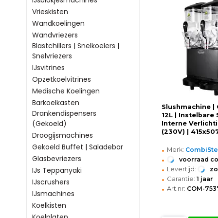
IJsblokjesmachines
Vrieskisten
Wandkoelingen
Wandvriezers
Blastchillers | Snelkoelers |
Snelvriezers
IJsvitrines
Opzetkoelvitrines
Medische Koelingen
Barkoelkasten
Slushmachine | 
Drankendispensers
12L | Instelbare 
(Gekoeld)
Interne Verlicht
(230V) | 415x5
Droogijsmachines
Gekoeld Buffet | Saladebar
•
Merk:
CombiSte
•
Glasbevriezers
voorraad c
•
Levertijd:
z
IJs Teppanyaki
•
Garantie:
1 jaar
IJscrushers
•
Art.nr:
COM-7537
IJsmachines
Koelkisten
Koelplaten