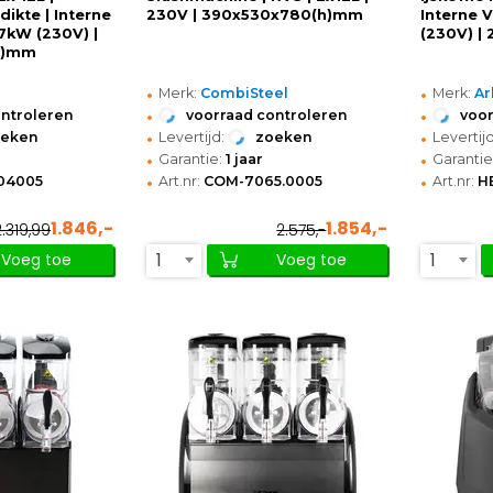
dikte | Interne
230V | 390x530x780(h)mm
Interne V
77kW (230V) |
(230V) |
h)mm
•
•
Merk:
CombiSteel
Merk:
Ar
•
•
ontroleren
voorraad controleren
voor
•
•
oeken
Levertijd:
zoeken
Levertijd
•
•
Garantie:
1 jaar
Garantie
•
•
04005
Art.nr:
COM-7065.0005
Art.nr:
H
1.846,-
1.854,-
2.319,99
2.575,-
1
1
Voeg toe
Voeg toe