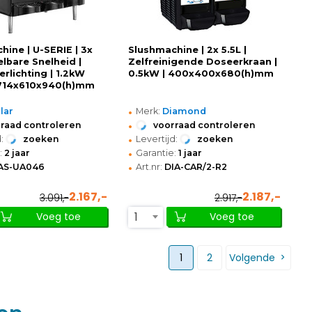
hine | U-SERIE | 3x
Slushmachine | 2x 5.5L |
telbare Snelheid |
Zelfreinigende Doseerkraan |
erlichting | 1.2kW
0.5kW | 400x400x680(h)mm
 714x610x940(h)mm
•
lar
Merk:
Diamond
•
raad controleren
voorraad controleren
•
:
zoeken
Levertijd:
zoeken
•
:
2 jaar
Garantie:
1 jaar
•
AS-UA046
Art.nr:
DIA-CAR/2-R2
2.167,-
2.187,-
3.091,-
2.917,-
1
Voeg toe
Voeg toe
1
2
Volgende