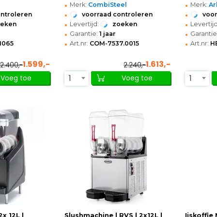
•
•
Merk:
CombiSteel
Merk:
Ar
•
•
ontroleren
voorraad controleren
voor
•
•
oeken
Levertijd:
zoeken
Levertijd
•
•
Garantie:
1 jaar
Garantie
•
•
1065
Art.nr:
COM-7537.0015
Art.nr:
H
1.599,-
1.613,-
2.400,-
2.240,-
1
1
Voeg toe
Voeg toe
x 12L |
Slushmachine | RVS | 2x12L |
Ijskoffie