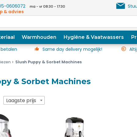
5-0606072
Stuu
ma - vr 08:30 - 17:30
p & advies
eriaal
Warmhouden
Hygiëne & Vaatwassers
Pr
 betalen
Same day delivery mogelijk!
Alti
riezen
Slush Puppy & Sorbet Machines
ppy & Sorbet Machines
p
Laagste prijs