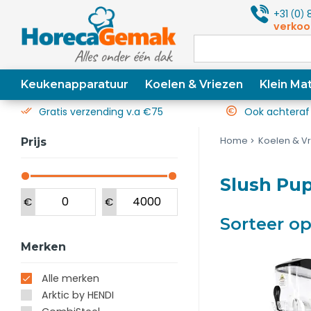
+31
0
8
(
)
verkoo
Keukenapparatuur
Koelen & Vriezen
Klein Mat
Gratis verzending v.a €75
Ook achteraf
Home
Koelen & V
Prijs
Slush Pu
€
€
Sorteer o
Merken
Alle merken
Arktic by HENDI