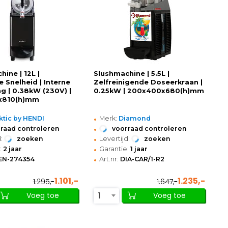
ine | 12L |
Slushmachine | 5.5L |
e Snelheid | Interne
Zelfreinigende Doseerkraan |
ng | 0.38kW (230V) |
0.25kW | 200x400x680(h)mm
x810(h)mm
•
ktic by HENDI
Merk:
Diamond
•
raad controleren
voorraad controleren
•
:
zoeken
Levertijd:
zoeken
•
:
2 jaar
Garantie:
1 jaar
•
EN-274354
Art.nr:
DIA-CAR/1-R2
1.101,-
1.235,-
1.295,-
1.647,-
1
Voeg toe
Voeg toe