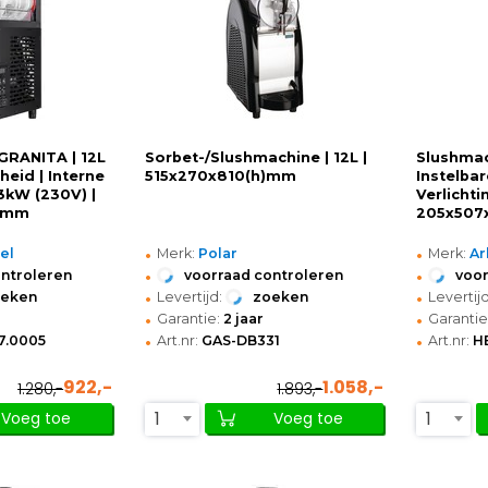
GRANITA | 12L
Sorbet-/Slushmachine | 12L |
Slushmach
lheid | Interne
515x270x810(h)mm
Instelbar
53kW (230V) |
Verlichti
)mm
205x507
•
•
el
Merk:
Polar
Merk:
Ar
•
•
ontroleren
voorraad controleren
voor
•
•
oeken
Levertijd:
zoeken
Levertijd
•
•
Garantie:
2 jaar
Garantie
•
•
7.0005
Art.nr:
GAS-DB331
Art.nr:
H
922,-
1.058,-
1.280,-
1.893,-
1
1
Voeg toe
Voeg toe