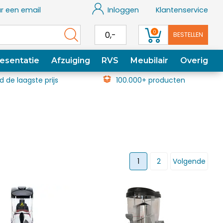
r een email
Inloggen
Klantenservice
0
0,-
BESTELLEN
esentatie
Afzuiging
RVS
Meubilair
Overig
jd de laagste prijs
100.000+ producten
1
2
Volgende