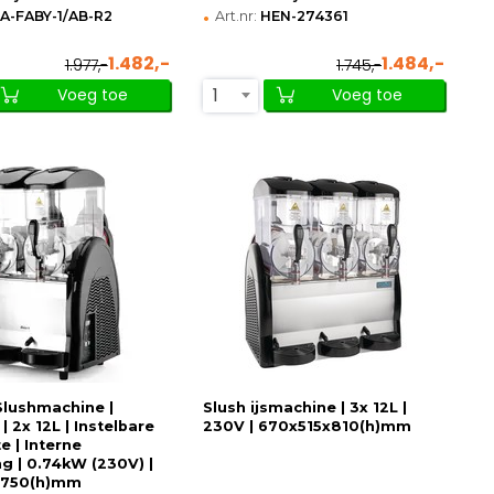
•
IA-FABY-1/AB-R2
Art.nr:
HEN-274361
1.482,-
1.484,-
1.977,-
1.745,-
1
Voeg toe
Voeg toe
Slushmachine |
Slush ijsmachine | 3x 12L |
 | 2x 12L | Instelbare
230V | 670x515x810(h)mm
e | Interne
ng | 0.74kW (230V) |
x750(h)mm