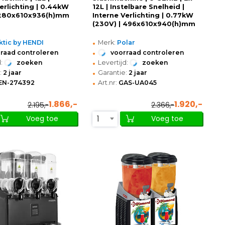
erlichting | 0.44kW
12L | Instelbare Snelheid |
 280x610x936(h)mm
Interne Verlichting | 0.77kW
(230V) | 496x610x940(h)mm
•
ktic by HENDI
Merk:
Polar
•
raad controleren
voorraad controleren
•
:
zoeken
Levertijd:
zoeken
•
:
2 jaar
Garantie:
2 jaar
•
EN-274392
Art.nr:
GAS-UA045
1.866,-
1.920,-
2.195,-
2.366,-
1
Voeg toe
Voeg toe