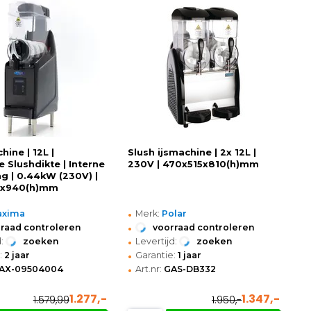
ine | 12L |
Slush ijsmachine | 2x 12L |
e Slushdikte | Interne
230V | 470x515x810(h)mm
ng | 0.44kW (230V) |
0x940(h)mm
•
axima
Merk:
Polar
•
raad controleren
voorraad controleren
•
:
zoeken
Levertijd:
zoeken
•
:
2 jaar
Garantie:
1 jaar
•
AX-09504004
Art.nr:
GAS-DB332
1.277,-
1.347,-
1.579,99
1.950,-