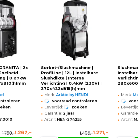
GRANITA | 2x
Sorbet-/Slushmachine |
Slushmach
Snelheid |
ProfiLine | 12L | Instelbare
Instelbar
ing | 0.87kW
Slushdikte | Interne
Verlichti
07x810(h)mm
Verlichting | 0.4kW (230V) |
280x60
270x422x815(h)mm
•
•
el
Merk:
Arktic by HENDI
Merk:
M
•
•
ontroleren
voorraad controleren
voor
•
•
oeken
Levertijd:
zoeken
Levertijd
•
•
Garantie:
2 jaar
Garantie
•
•
.0010
Art.nr:
HEN-274255
Art.nr:
M
1.267,-
1.271,-
1.760,-
1.495,-