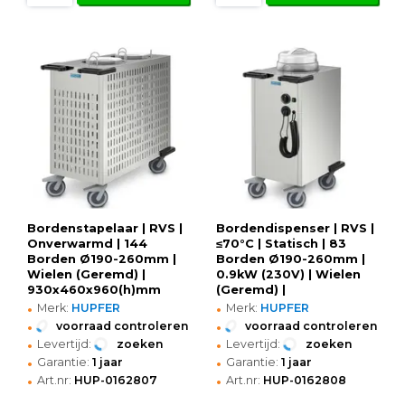
Bordenstapelaar | RVS |
Bordendispenser | RVS |
Onverwarmd | 144
≤70°C | Statisch | 83
Borden Ø190-260mm |
Borden Ø190-260mm |
Wielen (Geremd) |
0.9kW (230V) | Wielen
930x460x960(h)mm
(Geremd) |
•
•
610x460x1072(h)mm
Merk:
HUPFER
Merk:
HUPFER
•
•
voorraad controleren
voorraad controleren
•
•
Levertijd:
zoeken
Levertijd:
zoeken
•
•
Garantie:
1 jaar
Garantie:
1 jaar
•
•
Art.nr:
HUP-0162807
Art.nr:
HUP-0162808