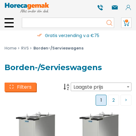
0
Gratis verzending v.a €75
Home
RVS
Borden-/Servieswagens
Borden-/Servieswagens
Filters
Laagste prijs
1
2