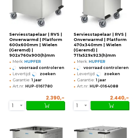
Serviesstapelaar | RVS |
Serviesstapelaar | RVS |
Onverwarmd | Platform
Onverwarmd | Platform
600x600mm | Wielen
470x340mm | Wielen
(Geremd) |
(Geremd) |
902x760x900(h)mm
711x529x923(h)mm
•
•
Merk:
HUPFER
Merk:
HUPFER
•
•
voorraad controleren
voorraad controleren
•
•
Levertijd:
zoeken
Levertijd:
zoeken
•
•
Garantie:
1 jaar
Garantie:
1 jaar
•
•
Art.nr:
HUP-0161780
Art.nr:
HUP-0164088
2.390,-
2.440,-
1
1