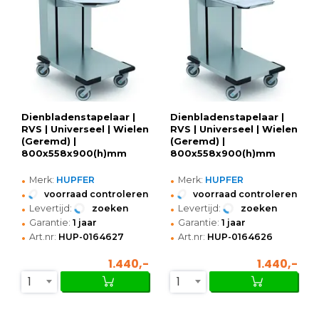
Dienbladenstapelaar |
Dienbladenstapelaar |
RVS | Universeel | Wielen
RVS | Universeel | Wielen
(Geremd) |
(Geremd) |
800x558x900(h)mm
800x558x900(h)mm
•
•
Merk:
HUPFER
Merk:
HUPFER
•
•
voorraad controleren
voorraad controleren
•
•
Levertijd:
zoeken
Levertijd:
zoeken
•
•
Garantie:
1 jaar
Garantie:
1 jaar
•
•
Art.nr:
HUP-0164627
Art.nr:
HUP-0164626
1.440,-
1.440,-
1
1