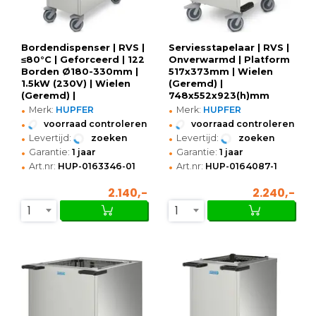
Bordendispenser | RVS |
Serviesstapelaar | RVS |
≤80°C | Geforceerd | 122
Onverwarmd | Platform
Borden Ø180-330mm |
517x373mm | Wielen
1.5kW (230V) | Wielen
(Geremd) |
(Geremd) |
748x552x923(h)mm
•
•
1050x530x1072(h)mm
Merk:
HUPFER
Merk:
HUPFER
•
•
voorraad controleren
voorraad controleren
•
•
Levertijd:
zoeken
Levertijd:
zoeken
•
•
Garantie:
1 jaar
Garantie:
1 jaar
•
•
Art.nr:
HUP-0163346-01
Art.nr:
HUP-0164087-1
2.140,-
2.240,-
1
1