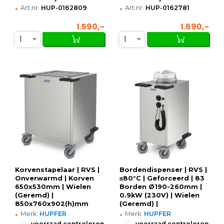
•
•
Art.nr:
HUP-0162809
Art.nr:
HUP-0162781
1.590,-
1.690,-
1
1
Korvenstapelaar | RVS |
Bordendispenser | RVS |
Onverwarmd | Korven
≤80°C | Geforceerd | 83
650x530mm | Wielen
Borden Ø190-260mm |
(Geremd) |
0.9kW (230V) | Wielen
850x760x902(h)mm
(Geremd) |
•
•
610x460x1072(h)mm
Merk:
HUPFER
Merk:
HUPFER
•
•
voorraad controleren
voorraad controleren