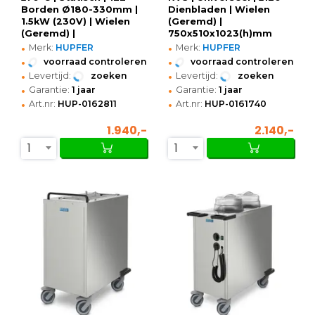
Borden Ø180-330mm |
Dienbladen | Wielen
1.5kW (230V) | Wielen
(Geremd) |
(Geremd) |
750x510x1023(h)mm
•
•
1050x530x1072(h)mm
Merk:
HUPFER
Merk:
HUPFER
•
•
voorraad controleren
voorraad controleren
•
•
Levertijd:
zoeken
Levertijd:
zoeken
•
•
Garantie:
1 jaar
Garantie:
1 jaar
•
•
Art.nr:
HUP-0162811
Art.nr:
HUP-0161740
1.940,-
2.140,-
1
1