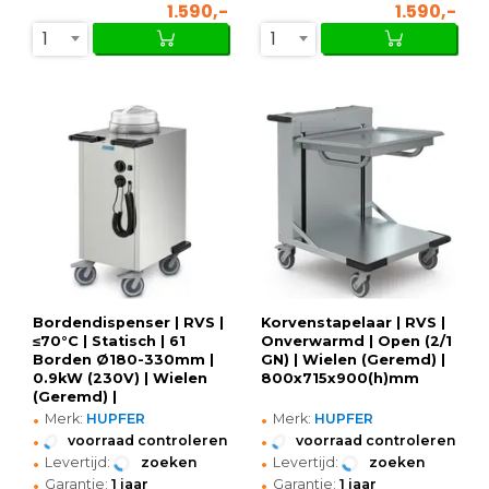
1.590,-
1.590,-
1
1
Bordendispenser | RVS |
Korvenstapelaar | RVS |
≤70°C | Statisch | 61
Onverwarmd | Open (2/1
Borden Ø180-330mm |
GN) | Wielen (Geremd) |
0.9kW (230V) | Wielen
800x715x900(h)mm
(Geremd) |
•
•
710x530x1072(h)mm
Merk:
HUPFER
Merk:
HUPFER
•
•
voorraad controleren
voorraad controleren
•
•
Levertijd:
zoeken
Levertijd:
zoeken
•
•
Garantie:
1 jaar
Garantie:
1 jaar