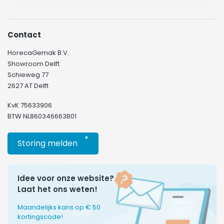
Contact
HorecaGemak B.V.
Showroom Delft
Schieweg 77
2627 AT Delft
KvK 75633906
BTW NL860346663B01
*
Storing melden
Idee voor onze website?
Laat het ons weten!
Maandelijks kans op € 50
kortingscode!