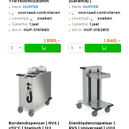
711x760x902(h)mm
(Geremd) |
•
•
930x460x1072(h)mm
Merk:
HUPFER
Merk:
HUPFER
•
•
voorraad controleren
voorraad controleren
•
•
Levertijd:
zoeken
Levertijd:
zoeken
•
•
Garantie:
1 jaar
Garantie:
1 jaar
•
•
Art.nr:
HUP-0161680
Art.nr:
HUP-0162810
1.890,-
1.940,-
1
1
Bordendispenser | RVS |
Dienbladenstapelaar |
≤70°C | Statisch | 122
RVS | Universeel | ≤120