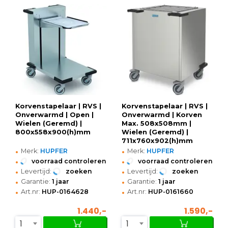
Korvenstapelaar | RVS |
Korvenstapelaar | RVS |
Onverwarmd | Open |
Onverwarmd | Korven
Wielen (Geremd) |
Max. 508x508mm |
800x558x900(h)mm
Wielen (Geremd) |
711x760x902(h)mm
•
•
Merk:
HUPFER
Merk:
HUPFER
•
•
voorraad controleren
voorraad controleren
•
•
Levertijd:
zoeken
Levertijd:
zoeken
•
•
Garantie:
1 jaar
Garantie:
1 jaar
•
•
Art.nr:
HUP-0164628
Art.nr:
HUP-0161660
1.440,-
1.590,-
1
1