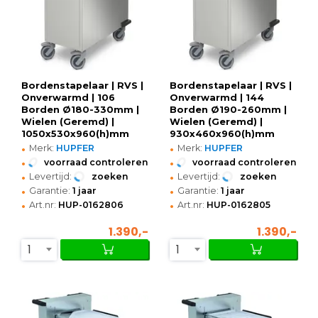
Bordenstapelaar | RVS |
Bordenstapelaar | RVS |
Onverwarmd | 106
Onverwarmd | 144
Borden Ø180-330mm |
Borden Ø190-260mm |
Wielen (Geremd) |
Wielen (Geremd) |
1050x530x960(h)mm
930x460x960(h)mm
•
•
Merk:
HUPFER
Merk:
HUPFER
•
•
voorraad controleren
voorraad controleren
•
•
Levertijd:
zoeken
Levertijd:
zoeken
•
•
Garantie:
1 jaar
Garantie:
1 jaar
•
•
Art.nr:
HUP-0162806
Art.nr:
HUP-0162805
1.390,-
1.390,-
1
1