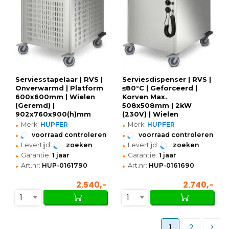
Serviesstapelaar | RVS |
Serviesdispenser | RVS |
Onverwarmd | Platform
≤80°C | Geforceerd |
600x600mm | Wielen
Korven Max.
(Geremd) |
508x508mm | 2kW
902x760x900(h)mm
(230V) | Wielen
•
•
(Geremd) |
Merk:
HUPFER
Merk:
HUPFER
850x760x1082(h)mm
•
•
voorraad controleren
voorraad controleren
•
•
Levertijd:
zoeken
Levertijd:
zoeken
•
•
Garantie:
1 jaar
Garantie:
1 jaar
•
•
Art.nr:
HUP-0161790
Art.nr:
HUP-0161690
2.540,-
2.740,-
1
1
1
2