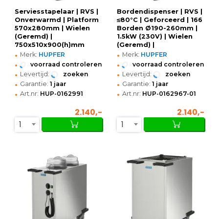
Serviesstapelaar | RVS |
Bordendispenser | RVS |
Onverwarmd | Platform
≤80°C | Geforceerd | 166
570x280mm | Wielen
Borden Ø190-260mm |
(Geremd) |
1.5kW (230V) | Wielen
750x510x900(h)mm
(Geremd) |
•
•
930x460x1072(h)mm
Merk:
HUPFER
Merk:
HUPFER
•
•
voorraad controleren
voorraad controleren
•
•
Levertijd:
zoeken
Levertijd:
zoeken
•
•
Garantie:
1 jaar
Garantie:
1 jaar
•
•
Art.nr:
HUP-0162991
Art.nr:
HUP-0162967-01
2.140,-
2.140,-
1
1