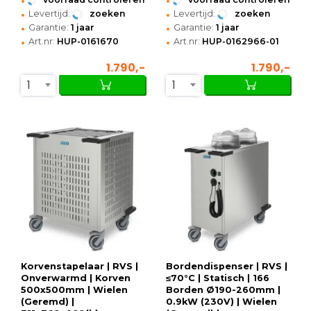
•
•
Levertijd:
zoeken
Levertijd:
zoeken
•
•
Garantie:
1 jaar
Garantie:
1 jaar
•
•
Art.nr:
HUP-0161670
Art.nr:
HUP-0162966-01
1.790,-
1.790,-
1
1
Korvenstapelaar | RVS |
Bordendispenser | RVS |
Onverwarmd | Korven
≤70°C | Statisch | 166
500x500mm | Wielen
Borden Ø190-260mm |
(Geremd) |
0.9kW (230V) | Wielen