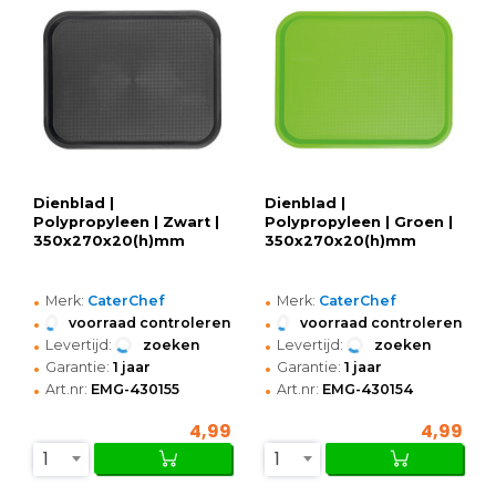
Dienblad |
Dienblad |
Polypropyleen | Zwart |
Polypropyleen | Groen |
350x270x20(h)mm
350x270x20(h)mm
•
•
Merk:
CaterChef
Merk:
CaterChef
•
•
voorraad controleren
voorraad controleren
•
•
Levertijd:
zoeken
Levertijd:
zoeken
•
•
Garantie:
1 jaar
Garantie:
1 jaar
•
•
Art.nr:
EMG-430155
Art.nr:
EMG-430154
4,99
4,99
1
1