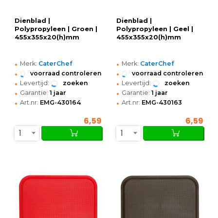
Dienblad |
Dienblad |
Polypropyleen | Groen |
Polypropyleen | Geel |
455x355x20(h)mm
455x355x20(h)mm
•
•
Merk:
CaterChef
Merk:
CaterChef
•
•
voorraad controleren
voorraad controleren
•
•
Levertijd:
zoeken
Levertijd:
zoeken
•
•
Garantie:
1 jaar
Garantie:
1 jaar
•
•
Art.nr:
EMG-430164
Art.nr:
EMG-430163
6,59
6,59
1
1