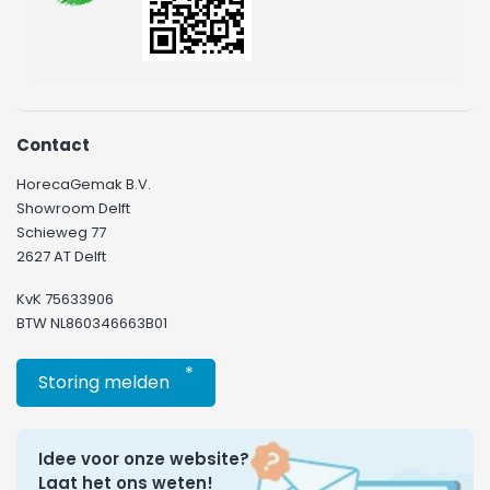
Contact
HorecaGemak B.V.
Showroom Delft
Schieweg 77
2627 AT Delft
KvK 75633906
BTW NL860346663B01
*
Storing melden
Idee voor onze website?
Laat het ons weten!