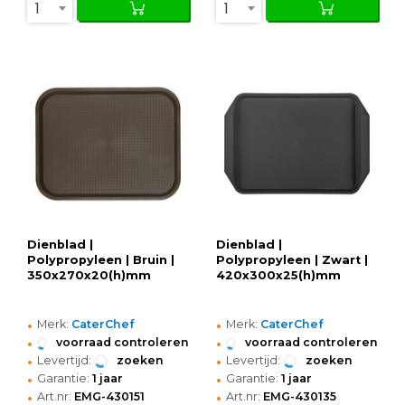
1
1
Dienblad |
Dienblad |
Polypropyleen | Bruin |
Polypropyleen | Zwart |
350x270x20(h)mm
420x300x25(h)mm
•
•
Merk:
CaterChef
Merk:
CaterChef
•
•
voorraad controleren
voorraad controleren
•
•
Levertijd:
zoeken
Levertijd:
zoeken
•
•
Garantie:
1 jaar
Garantie:
1 jaar
•
•
Art.nr:
EMG-430151
Art.nr:
EMG-430135