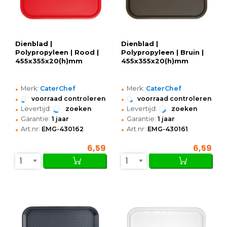
Dienblad |
Dienblad |
Polypropyleen | Rood |
Polypropyleen | Bruin |
455x355x20(h)mm
455x355x20(h)mm
•
•
Merk:
CaterChef
Merk:
CaterChef
•
•
voorraad controleren
voorraad controleren
•
•
Levertijd:
zoeken
Levertijd:
zoeken
•
•
Garantie:
1 jaar
Garantie:
1 jaar
•
•
Art.nr:
EMG-430162
Art.nr:
EMG-430161
6,59
6,59
1
1