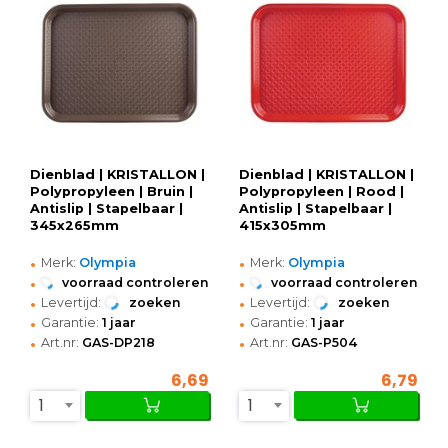
Dienblad | KRISTALLON |
Dienblad | KRISTALLON |
Polypropyleen | Bruin |
Polypropyleen | Rood |
Antislip | Stapelbaar |
Antislip | Stapelbaar |
345x265mm
415x305mm
•
•
Merk:
Olympia
Merk:
Olympia
•
•
voorraad controleren
voorraad controleren
•
•
Levertijd:
zoeken
Levertijd:
zoeken
•
•
Garantie:
1 jaar
Garantie:
1 jaar
•
•
Art.nr:
GAS-DP218
Art.nr:
GAS-P504
6,69
6,79
1
1