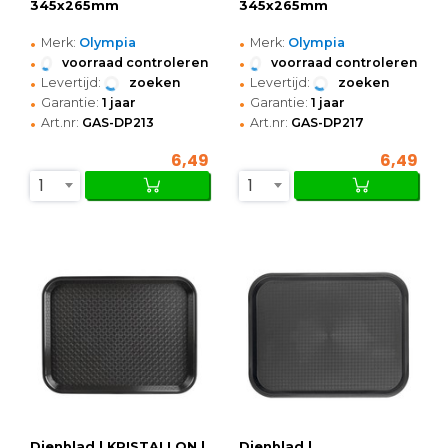
345x265mm
345x265mm
•
•
Merk:
Olympia
Merk:
Olympia
•
•
voorraad controleren
voorraad controleren
•
•
Levertijd:
zoeken
Levertijd:
zoeken
•
•
Garantie:
1 jaar
Garantie:
1 jaar
•
•
Art.nr:
GAS-DP213
Art.nr:
GAS-DP217
6,49
6,49
1
1
Dienblad | KRISTALLON |
Dienblad |