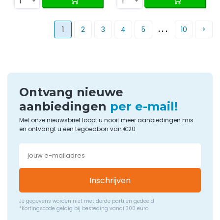
1
1
...
1
2
3
4
5
10
Ontvang nieuwe
aanbiedingen
per e-mail!
Met onze nieuwsbrief loopt u nooit meer aanbiedingen mis
en ontvangt u een tegoedbon van €20
Inschrijven
Je gegevens worden niet met derde partijen gedeeld
*Kortingscode geldig bij besteding vanaf 300 euro