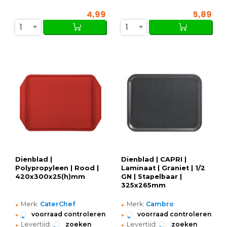
4,99
5,89
1
1
Dienblad |
Dienblad | CAPRI |
Polypropyleen | Rood |
Laminaat | Graniet | 1/2
420x300x25(h)mm
GN | Stapelbaar |
325x265mm
•
•
Merk:
CaterChef
Merk:
Cambro
•
•
voorraad controleren
voorraad controleren
•
•
Levertijd:
zoeken
Levertijd:
zoeken