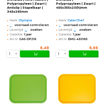
Polypropyleen | Zwart |
Polypropyleen | Zwart |
Antislip | Stapelbaar |
455x355x20(h)mm
345x265mm
•
•
Merk:
Olympia
Merk:
CaterChef
•
•
voorraad controleren
voorraad controleren
•
•
Levertijd:
zoeken
Levertijd:
zoeken
•
•
Garantie:
1 jaar
Garantie:
1 jaar
•
•
Art.nr:
GAS-DP216
Art.nr:
EMG-430165
6,49
6,59
1
1