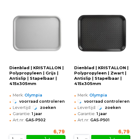
Dienblad | KRISTALLON |
Dienblad | KRISTALLON |
Polypropyleen | Grijs |
Polypropyleen | Zwart |
Antislip | Stapelbaar |
Antislip | Stapelbaar |
415x305mm
415x305mm
•
•
Merk:
Olympia
Merk:
Olympia
•
•
voorraad controleren
voorraad controleren
•
•
Levertijd:
zoeken
Levertijd:
zoeken
•
•
Garantie:
1 jaar
Garantie:
1 jaar
•
•
Art.nr:
GAS-P502
Art.nr:
GAS-P501
6,79
6,79