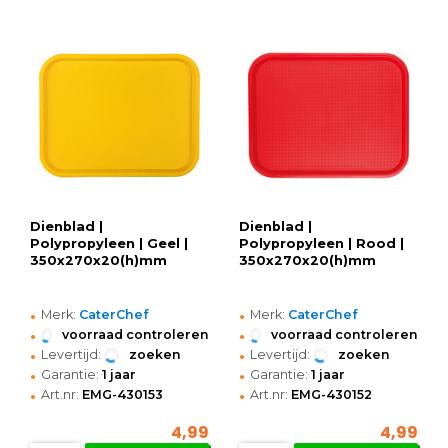
Dienblad |
Dienblad |
Polypropyleen | Geel |
Polypropyleen | Rood |
350x270x20(h)mm
350x270x20(h)mm
•
•
Merk:
CaterChef
Merk:
CaterChef
•
•
voorraad controleren
voorraad controleren
•
•
Levertijd:
zoeken
Levertijd:
zoeken
•
•
Garantie:
1 jaar
Garantie:
1 jaar
•
•
Art.nr:
EMG-430153
Art.nr:
EMG-430152
4,99
4,99