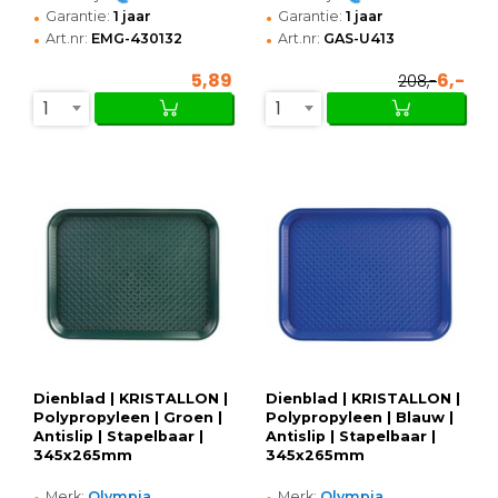
•
•
Garantie:
1 jaar
Garantie:
1 jaar
•
•
Art.nr:
EMG-430132
Art.nr:
GAS-U413
5,89
6,-
208,-
1
1
Dienblad | KRISTALLON |
Dienblad | KRISTALLON |
Polypropyleen | Groen |
Polypropyleen | Blauw |
Antislip | Stapelbaar |
Antislip | Stapelbaar |
345x265mm
345x265mm
•
•
Merk:
Olympia
Merk:
Olympia