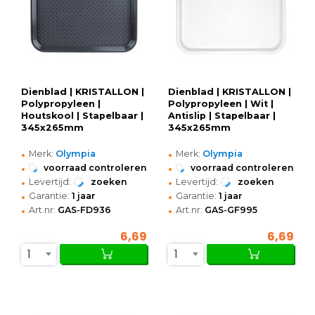
Dienblad | KRISTALLON |
Dienblad | KRISTALLON |
Polypropyleen |
Polypropyleen | Wit |
Houtskool | Stapelbaar |
Antislip | Stapelbaar |
345x265mm
345x265mm
•
•
Merk:
Olympia
Merk:
Olympia
•
•
voorraad controleren
voorraad controleren
•
•
Levertijd:
zoeken
Levertijd:
zoeken
•
•
Garantie:
1 jaar
Garantie:
1 jaar
•
•
Art.nr:
GAS-FD936
Art.nr:
GAS-GF995
6,69
6,69
1
1