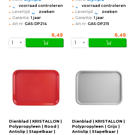
•
•
voorraad controleren
voorraad controleren
•
•
Levertijd:
zoeken
Levertijd:
zoeken
•
•
Garantie:
1 jaar
Garantie:
1 jaar
•
•
Art.nr:
GAS-DP214
Art.nr:
GAS-DP215
6,49
6,49
1
1
Dienblad | KRISTALLON |
Dienblad | KRISTALLON |
Polypropyleen | Rood |
Polypropyleen | Grijs |
Antislip | Stapelbaar |
Antislip | Stapelbaar |