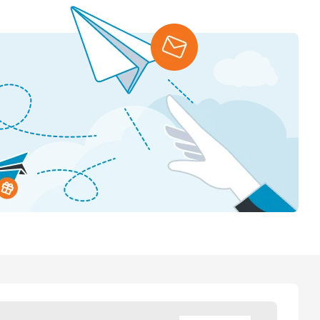
t dan ook altijd even contact met ons opnemen als je hier
riaal dat goed schoon te houden is en waarmee je er op
iet het enige wat we bij Horecagemak verkopen. Alles wat je
 gemak een kijkje om te zien wat wij te bieden hebben dat
ij ervoor dat alles zo snel mogelijk bij je wordt afgeleverd.