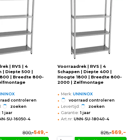
rek | RVS | 4
Voorraadrek | RVS | 4
 | Diepte 500 |
Schappen | Diepte 400 |
800 | Breedte 800-
Hoogte 1800 | Breedte 800-
elfmontage
2000 | Zelfmontage
•
NNINOX
Merk:
UNNINOX
•
raad controleren
voorraad controleren
•
:
zoeken
Levertijd:
zoeken
•
:
1 jaar
Garantie:
1 jaar
•
NN-SU-16050-4
Art.nr:
UNN-SU-18040-4
549,-
569,-
800,-
825,-