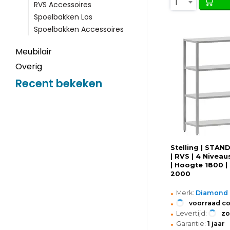
1
RVS Accessoires
Spoelbakken Los
Spoelbakken Accessoires
Meubilair
Overig
Recent bekeken
Stelling | STA
| RVS | 4 Niveau
| Hoogte 1800 |
2000
•
Merk:
Diamond
•
voorraad c
•
Levertijd:
z
•
Garantie:
1 jaar