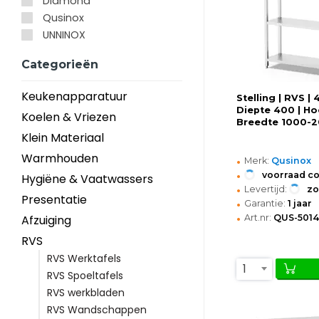
Diamond
Qusinox
UNNINOX
Categorieën
Keukenapparatuur
Stelling | RVS | 
Diepte 400 | Ho
Koelen & Vriezen
Breedte 1000-
Klein Materiaal
Warmhouden
•
Merk:
Qusinox
•
voorraad c
Hygiëne & Vaatwassers
•
Levertijd:
z
Presentatie
•
Garantie:
1 jaar
•
Art.nr:
QUS-5014
Afzuiging
RVS
RVS Werktafels
1
RVS Spoeltafels
RVS werkbladen
RVS Wandschappen