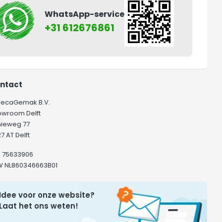
WhatsApp-service
+31 612676861
ntact
recaGemak B.V.
owroom Delft
hieweg 77
7 AT Delft
K 75633906
W NL860346663B01
Idee voor onze website?
Laat het ons weten!