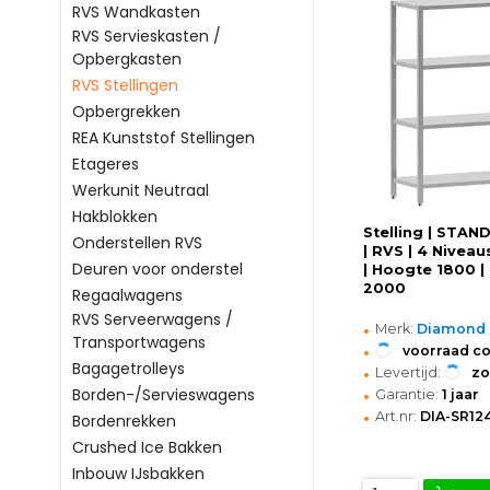
RVS Wandkasten
RVS Servieskasten /
Opbergkasten
RVS Stellingen
Opbergrekken
REA Kunststof Stellingen
Etageres
Werkunit Neutraal
Hakblokken
Stelling | STA
Onderstellen RVS
| RVS | 4 Niveau
Deuren voor onderstel
| Hoogte 1800 |
2000
Regaalwagens
RVS Serveerwagens /
•
Merk:
Diamond
Transportwagens
•
voorraad c
Bagagetrolleys
•
Levertijd:
z
•
Borden-/Servieswagens
Garantie:
1 jaar
•
Art.nr:
DIA-SR12
Bordenrekken
Crushed Ice Bakken
Inbouw IJsbakken