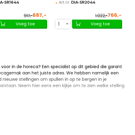
•
IA-SR1644
Art.nr:
DIA-SR2044
687,-
766,-
917,-
1.022,-
1
Voeg toe
Voeg toe
 voor in de horeca? Een specialist op dit gebied die garant
recagemak aan het juiste adres. We hebben namelijk een
d nieuwe stellingen om spullen in op te bergen in je
staan. Neem hier eens een kijkje om te zien welke stelling
ken in je horecazaak. We hebben alle verschillende
tellingen voor de horeca die wij verkopen. Mooie producten die
de eigenlijk het beste materiaal om in een horecakeuken te