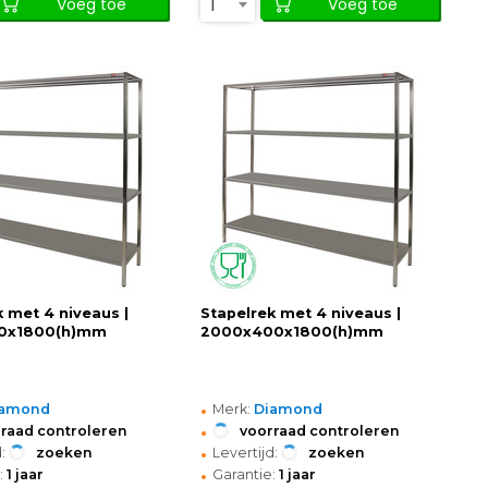
1
Voeg toe
Voeg toe
k met 4 niveaus |
Stapelrek met 4 niveaus |
0x1800(h)mm
2000x400x1800(h)mm
•
iamond
Merk:
Diamond
•
raad controleren
voorraad controleren
•
:
zoeken
Levertijd:
zoeken
•
:
1 jaar
Garantie:
1 jaar