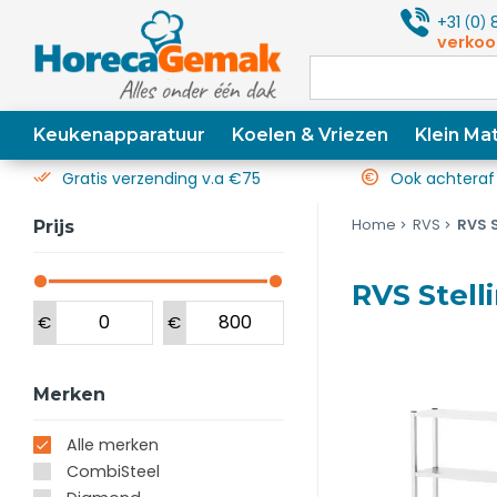
+31
0
8
(
)
verkoo
Keukenapparatuur
Koelen & Vriezen
Klein Mat
Gratis verzending v.a €75
Ook achteraf
Home
RVS
RVS S
Prijs
RVS Stell
€
€
Merken
Alle merken
CombiSteel