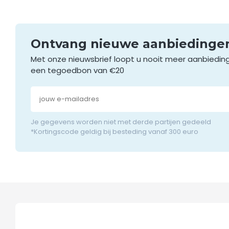
gebruiken. We vert
meer over wil wete
Bestel e
Ontvang nieuwe aanbieding
Met onze nieuwsbrief loopt u nooit meer aanbiedin
Onze RVS stellinge
mag rekenen dat he
een tegoedbon van €20
maar in je horecaz
nog in je horecagel
Je gegevens worden niet met derde partijen gedeeld
*Kortingscode geldig bij besteding vanaf 300 euro