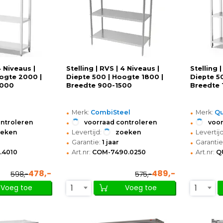
4 Niveaus |
Stelling | RVS | 4 Niveaus |
Stelling 
ogte 2000 |
Diepte 500 | Hoogte 1800 |
Diepte 5
2000
Breedte 900-1500
Breedte
•
•
Merk:
CombiSteel
Merk:
Qu
•
•
ontroleren
voorraad controleren
voor
•
•
oeken
Levertijd:
zoeken
Levertijd
•
•
Garantie:
1 jaar
Garantie
•
•
.4010
Art.nr:
COM-7490.0250
Art.nr:
Q
478,-
489,-
598,-
575,-
1
1
Voeg toe
Voeg toe