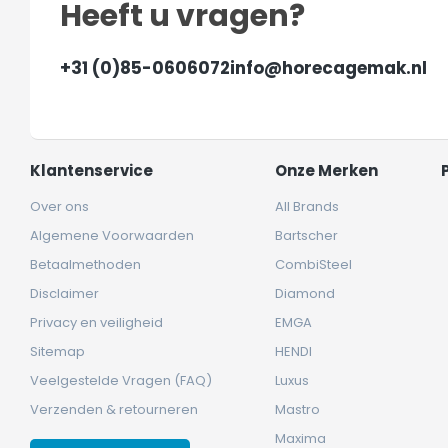
Heeft u vragen?
+31 (0)85-0606072
info@horecagemak.nl
Klantenservice
Onze Merken
Over ons
All Brands
Algemene Voorwaarden
Bartscher
Betaalmethoden
CombiSteel
Disclaimer
Diamond
Privacy en veiligheid
EMGA
Sitemap
HENDI
Veelgestelde Vragen (FAQ)
Luxus
Verzenden & retourneren
Mastro
Maxima