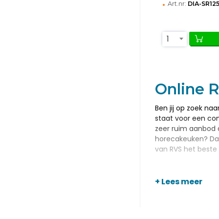
•
Art.nr:
DIA-SR12
1
Online R
Ben jij op zoek na
staat voor een co
zeer ruim aanbod aa
horecakeuken? Dan 
van RVS het beste 
Gebruik 
+ Lees meer
We vinden het bela
artikelen dan ook o
buitengewoon handi