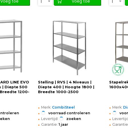
1
1
Voeg toe
Voeg toe
NDARD LINE EVO
Stelling | RVS | 4 Niveaus |
Stapelre
s | Diepte 500
Diepte 400 | Hoogte 1800 |
1600x40
 Breedte 1200-
Breedte 1000-2500
•
•
Merk:
CombiSteel
Merk:
D
•
•
ontroleren
voorraad controleren
voor
•
•
oeken
Levertijd:
zoeken
Levertijd
•
•
Garantie:
1 jaar
Garantie