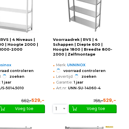
| RVS | 4 Niveaus |
Voorraadrek | RVS | 4
00 | Hoogte 2000 |
Schappen | Diepte 600 |
 1000-2000
Hoogte 1800 | Breedte 800-
2000 | Zelfmontage
•
sinox
Merk:
UNNINOX
•
raad controleren
voorraad controleren
•
:
zoeken
Levertijd:
zoeken
•
:
1 jaar
Garantie:
1 jaar
•
US-5014.5010
Art.nr:
UNN-SU-14060-4
529,-
529,-
662,-
765,-
1
Voeg toe
Voeg toe