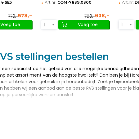
•
•
54-SE5
Art.nr:
COM-7839.0300
Art.nr:
D
578,-
638,-
770,-
750,-
1
1
Voeg toe
Voeg toe
VS stellingen bestellen
ar een specialist op het gebied van alle mogelijke benodigdheden
mpleet assortiment van de hoogste kwaliteit? Dan ben je bij Ho
n artikelen voor gebruik in je horecabedrijf. Zoek je bijvoorbeel
hebben wij een aanbod aan de beste RVS stellingen voor je klaar
op je persoonlijke wensen aansluit.
RVS stellingen in de horeca
ngrijk om jou producten te leveren die je eenvoudig kunt gebrui
verzichtelijk voor je bij elkaar gezet. Je vindt zo snel alle RVS s
g zijn. Daarbij is RVS een zeer hygiënisch materiaal en zodoen