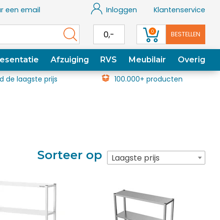
r een email
Inloggen
Klantenservice
0
0,-
BESTELLEN
esentatie
Afzuiging
RVS
Meubilair
Overig
jd de laagste prijs
100.000+ producten
Sorteer op
Laagste prijs