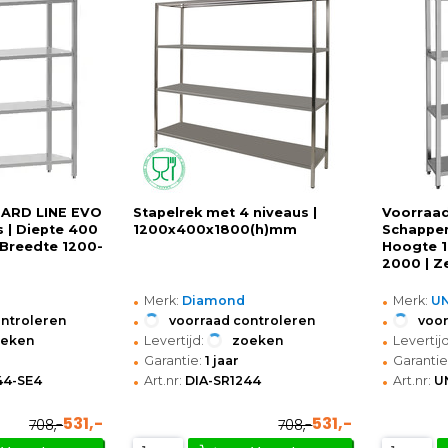
NDARD LINE EVO
Stapelrek met 4 niveaus |
Voorraad
s | Diepte 400
1200x400x1800(h)mm
Schappen
 Breedte 1200-
Hoogte 1
2000 | Z
•
•
Merk:
Diamond
Merk:
U
•
•
ontroleren
voorraad controleren
voor
•
•
oeken
Levertijd:
zoeken
Levertijd
•
•
Garantie:
1 jaar
Garantie
•
•
44-SE4
Art.nr:
DIA-SR1244
Art.nr:
U
531,-
531,-
708,-
708,-