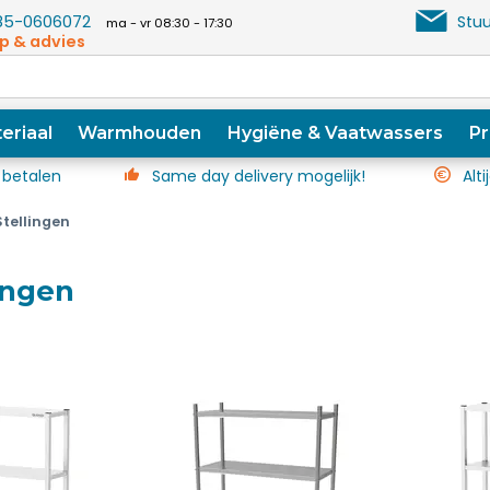
5-0606072
Stuu
ma - vr 08:30 - 17:30
p & advies
eriaal
Warmhouden
Hygiëne & Vaatwassers
Pr
 betalen
Same day delivery mogelijk!
Alti
tellingen
ingen