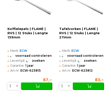
Koffielepels | FLAME |
Tafelvorken | FLAME |
RVS | 12 Stuks | Lengte
RVS | 12 Stuks | Lengte
139mm
211mm
•
•
Merk:
ECW
Merk:
ECW
•
•
voorraad controleren
voorraad controleren
•
•
Levertijd:
zoeken
Levertijd:
zoeken
•
•
Garantie:
1 jaar
Garantie:
1 jaar
•
•
Art.nr:
ECW-623815
Art.nr:
ECW-623812
67,-
83,-
1
1