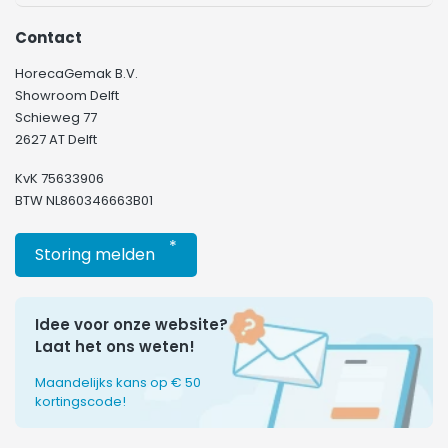
Contact
HorecaGemak B.V.
Showroom Delft
Schieweg 77
2627 AT Delft
KvK 75633906
BTW NL860346663B01
*
Storing melden
Idee voor onze website?
Laat het ons weten!
Maandelijks kans op € 50
kortingscode!