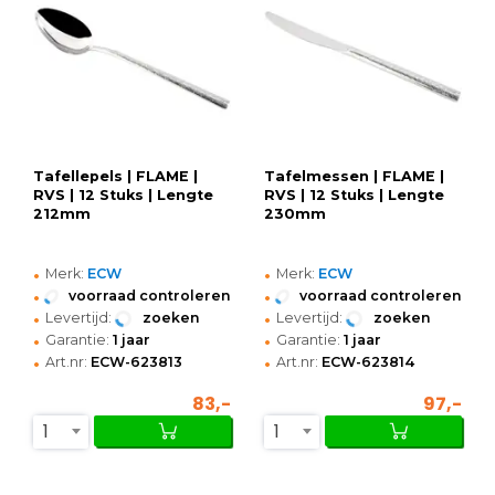
Tafellepels | FLAME |
Tafelmessen | FLAME |
RVS | 12 Stuks | Lengte
RVS | 12 Stuks | Lengte
212mm
230mm
•
•
Merk:
ECW
Merk:
ECW
•
•
voorraad controleren
voorraad controleren
•
•
Levertijd:
zoeken
Levertijd:
zoeken
•
•
Garantie:
1 jaar
Garantie:
1 jaar
•
•
Art.nr:
ECW-623813
Art.nr:
ECW-623814
83,-
97,-
1
1