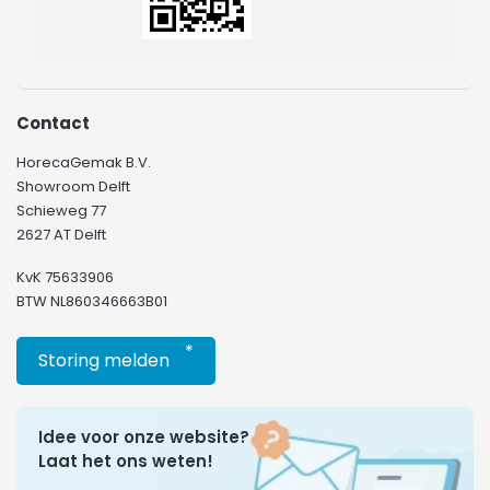
Contact
HorecaGemak B.V.
Showroom Delft
Schieweg 77
2627 AT Delft
KvK 75633906
BTW NL860346663B01
*
Storing melden
Idee voor onze website?
Laat het ons weten!