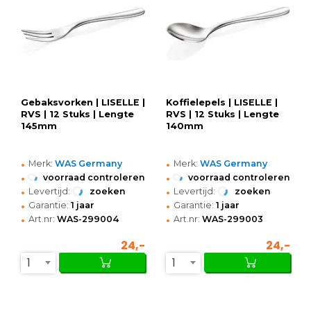
Gebaksvorken | LISELLE |
Koffielepels | LISELLE |
RVS | 12 Stuks | Lengte
RVS | 12 Stuks | Lengte
145mm
140mm
•
•
Merk:
WAS Germany
Merk:
WAS Germany
•
•
voorraad controleren
voorraad controleren
•
•
Levertijd:
zoeken
Levertijd:
zoeken
•
•
Garantie:
1 jaar
Garantie:
1 jaar
•
•
Art.nr:
WAS-299004
Art.nr:
WAS-299003
24,-
24,-
1
1