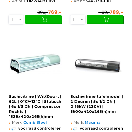
•
•
Art.nr:
COM-7487.0070
Art.nr:
SAR-330-1110
769,-
789,-
905,-
1.100,-
1
1
Sushivitrine | Wit/Zwart |
Sushivitrine tafelmodel |
62L | 0°C/+12°C | Statisch
2 Deuren | 5x 1/2 GN |
| 6x 1/3 GN | Compressor
0.16kW (230V) |
Rechts |
1800x420x265(h)mm
1529x420x265(h)mm
•
•
Merk:
CombiSteel
Merk:
Maxima
•
•
voorraad controleren
voorraad controleren