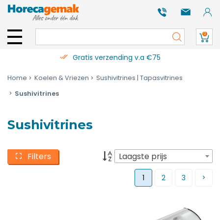
0
Gratis verzending v.a €75
Home
Koelen & Vriezen
Sushivitrines | Tapasvitrines
Sushivitrines
Sushivitrines
Filters
Laagste prijs
1
2
3