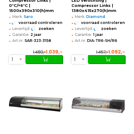
Compressor Links |
LED verlichting |
0°C/+6°C |
Compressor Links |
1500x390x310(h)mm
1380x415x270(h)mm
•
•
Merk:
Saro
Merk:
Diamond
•
•
voorraad controleren
voorraad controleren
•
•
Levertijd:
zoeken
Levertijd:
zoeken
•
•
Garantie:
2 jaar
Garantie:
1 jaar
•
•
Art.nr:
SAR-323-3158
Art.nr:
DIA-TR6-SH/R6
1.039,-
1.092,-
1.480,-
1.457,-
1
1