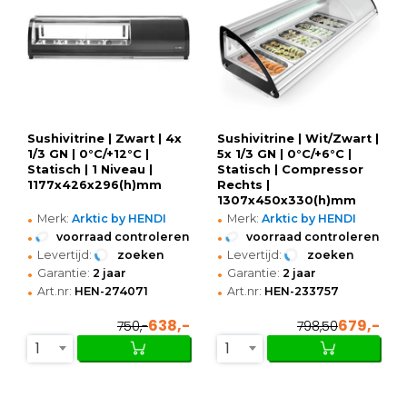
Sushivitrine | Zwart | 4x
Sushivitrine | Wit/Zwart |
1/3 GN | 0°C/+12°C |
5x 1/3 GN | 0°C/+6°C |
Statisch | 1 Niveau |
Statisch | Compressor
1177x426x296(h)mm
Rechts |
1307x450x330(h)mm
•
•
Merk:
Arktic by HENDI
Merk:
Arktic by HENDI
•
•
voorraad controleren
voorraad controleren
•
•
Levertijd:
zoeken
Levertijd:
zoeken
•
•
Garantie:
2 jaar
Garantie:
2 jaar
•
•
Art.nr:
HEN-274071
Art.nr:
HEN-233757
638,-
679,-
750,-
798,50
1
1