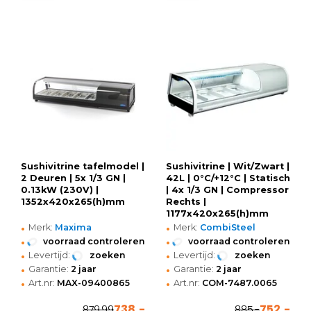
Sushivitrine tafelmodel |
Sushivitrine | Wit/Zwart |
2 Deuren | 5x 1/3 GN |
42L | 0°C/+12°C | Statisch
0.13kW (230V) |
| 4x 1/3 GN | Compressor
1352x420x265(h)mm
Rechts |
1177x420x265(h)mm
•
•
Merk:
Maxima
Merk:
CombiSteel
•
•
voorraad controleren
voorraad controleren
•
•
Levertijd:
zoeken
Levertijd:
zoeken
•
•
Garantie:
2 jaar
Garantie:
2 jaar
•
•
Art.nr:
MAX-09400865
Art.nr:
COM-7487.0065
738,-
752,-
879,99
885,-