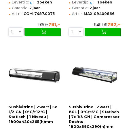
•
•
Levertijd:
zoeken
Levertijd:
zoeken
•
•
Garantie:
2 jaar
Garantie:
2 jaar
•
•
Art.nr:
COM-7487.0075
Art.nr:
MAX-09400866
791,-
792,-
930,-
949,99
1
1
Sushivitrine | Zwart | 5x
Sushivitrine | Zwart |
1/2 GN | 0°C/+12°C |
80L | 0°C/+6°C | Statisch
Statisch | 1 Niveau |
| 7x 1/3 GN | Compressor
1800x420x265(h)mm
Rechts |
1800x390x290(h)mm