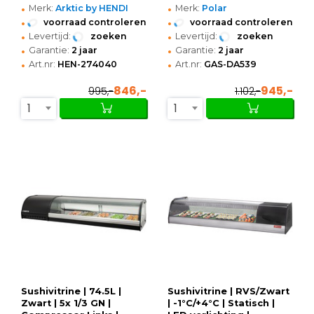
•
•
Merk:
Arktic by HENDI
Merk:
Polar
•
•
voorraad controleren
voorraad controleren
•
•
Levertijd:
zoeken
Levertijd:
zoeken
•
•
Garantie:
2 jaar
Garantie:
2 jaar
•
•
Art.nr:
HEN-274040
Art.nr:
GAS-DA539
846,-
945,-
995,-
1.102,-
1
1
Sushivitrine | 74.5L |
Sushivitrine | RVS/Zwart
Zwart | 5x 1/3 GN |
| -1°C/+4°C | Statisch |