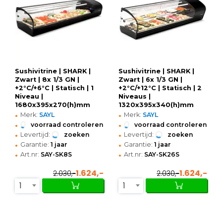
Sushivitrine | SHARK |
Sushivitrine | SHARK |
Zwart | 8x 1/3 GN |
Zwart | 6x 1/3 GN |
+2°C/+6°C | Statisch | 1
+2°C/+12°C | Statisch | 2
Niveau |
Niveaus |
1680x395x270(h)mm
1320x395x340(h)mm
•
•
Merk:
SAYL
Merk:
SAYL
•
•
voorraad controleren
voorraad controleren
•
•
Levertijd:
zoeken
Levertijd:
zoeken
•
•
Garantie:
1 jaar
Garantie:
1 jaar
•
•
Art.nr:
SAY-SK8S
Art.nr:
SAY-SK26S
1.624,-
1.624,-
2.030,-
2.030,-
1
1