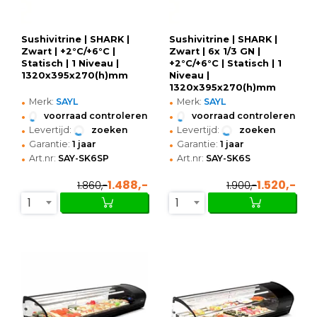
Sushivitrine | SHARK |
Sushivitrine | SHARK |
Zwart | +2°C/+6°C |
Zwart | 6x 1/3 GN |
Statisch | 1 Niveau |
+2°C/+6°C | Statisch | 1
1320x395x270(h)mm
Niveau |
1320x395x270(h)mm
•
•
Merk:
SAYL
Merk:
SAYL
•
•
voorraad controleren
voorraad controleren
•
•
Levertijd:
zoeken
Levertijd:
zoeken
•
•
Garantie:
1 jaar
Garantie:
1 jaar
•
•
Art.nr:
SAY-SK6SP
Art.nr:
SAY-SK6S
1.488,-
1.520,-
1.860,-
1.900,-
1
1