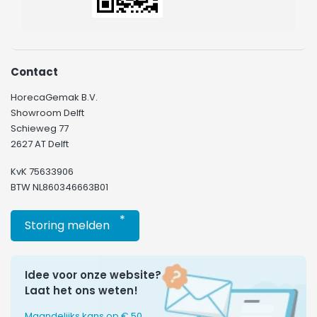
Contact
HorecaGemak B.V.
Showroom Delft
Schieweg 77
2627 AT Delft
KvK 75633906
BTW NL860346663B01
*
Storing melden
Idee voor onze website?
Laat het ons weten!
Maandelijks kans op € 50