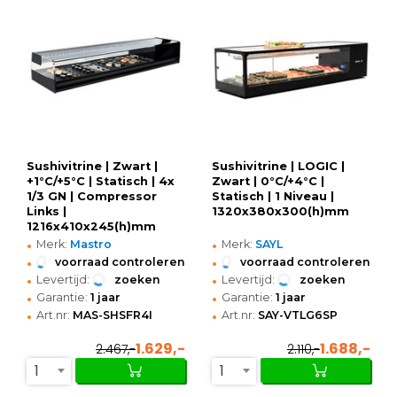
Sushivitrine | Zwart |
Sushivitrine | LOGIC |
+1°C/+5°C | Statisch | 4x
Zwart | 0°C/+4°C |
1/3 GN | Compressor
Statisch | 1 Niveau |
Links |
1320x380x300(h)mm
1216x410x245(h)mm
•
•
Merk:
Mastro
Merk:
SAYL
•
•
voorraad controleren
voorraad controleren
•
•
Levertijd:
zoeken
Levertijd:
zoeken
•
•
Garantie:
1 jaar
Garantie:
1 jaar
•
•
Art.nr:
MAS-SHSFR4I
Art.nr:
SAY-VTLG6SP
1.629,-
1.688,-
2.467,-
2.110,-
1
1