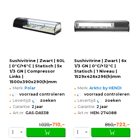
Sushivitrine | Zwart | 60L
Sushivitrine | Zwart | 6x
| 0°C/+6°C | Statisch | 5x
1/3 GN | 0°C/+12°C |
1/3 GN | Compressor
Statisch | 1 Niveau |
Links |
1529x426x296(h)mm
1500x390x290(h)mm
•
•
Merk:
Polar
Merk:
Arktic by HENDI
•
•
voorraad controleren
voorraad controleren
•
•
Levertijd:
zoeken
Levertijd:
zoeken
•
•
Garantie:
2 jaar
Garantie:
2 jaar
•
•
Art.nr:
GAS-DA538
Art.nr:
HEN-274088
710,-
723,-
1.020,-
850,-
1
1