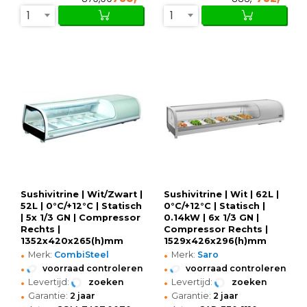
1
1
Sushivitrine | Wit/Zwart |
Sushivitrine | Wit | 62L |
52L | 0°C/+12°C | Statisch
0°C/+12°C | Statisch |
| 5x 1/3 GN | Compressor
0.14kW | 6x 1/3 GN |
Rechts |
Compressor Rechts |
1352x420x265(h)mm
1529x426x296(h)mm
•
•
Merk:
CombiSteel
Merk:
Saro
•
•
voorraad controleren
voorraad controleren
•
•
Levertijd:
zoeken
Levertijd:
zoeken
•
•
Garantie:
2 jaar
Garantie:
2 jaar