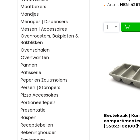
•
Art.nr:
HEN-426
Maatbekers
Mandjes
Menages | Dispensers
1
Messen | Accessoires
Ovenroosters, Bakplaten &
Bakblikken
Ovenschalen
Ovenwanten
Pannen
Patisserie
Peper en Zoutmolens
Persen | Stampers
Pizza Accessoires
Portioneerlepels
Presentatie
Bestekbak | Kuns
Raspen
compartimenten
Receptiebellen
| 550x310x100(
Rekeninghouder