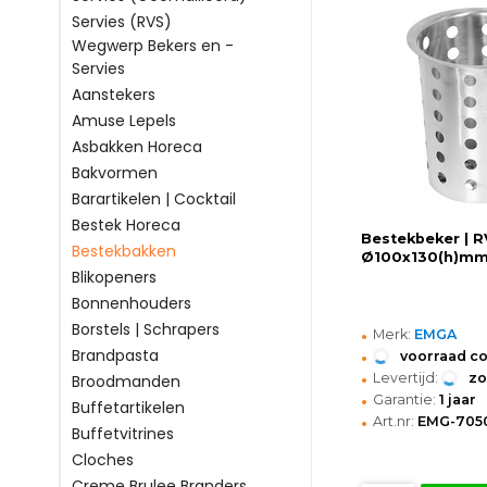
Servies (RVS)
Wegwerp Bekers en -
Servies
Aanstekers
Amuse Lepels
Asbakken Horeca
Bakvormen
Barartikelen | Cocktail
Bestek Horeca
Bestekbeker | R
Bestekbakken
Ø100x130(h)m
Blikopeners
Bonnenhouders
Borstels | Schrapers
•
Merk:
EMGA
•
Brandpasta
voorraad c
•
Levertijd:
z
Broodmanden
•
Garantie:
1 jaar
Buffetartikelen
•
Art.nr:
EMG-705
Buffetvitrines
Cloches
Creme Brulee Branders