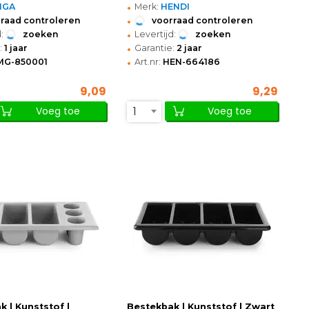
•
MGA
Merk:
HENDI
•
raad controleren
voorraad controleren
•
:
zoeken
Levertijd:
zoeken
•
:
1 jaar
Garantie:
2 jaar
•
MG-850001
Art.nr:
HEN-664186
9,09
9,29
1
Voeg toe
Voeg toe
 | Kunststof |
Bestekbak | Kunststof | Zwart