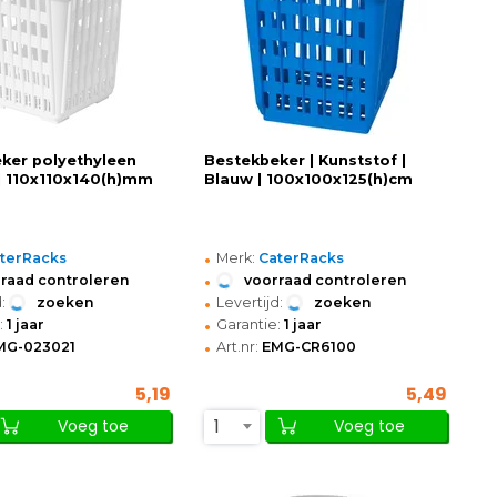
ker polyethyleen
Bestekbeker | Kunststof |
 | 110x110x140(h)mm
Blauw | 100x100x125(h)cm
•
terRacks
Merk:
CaterRacks
•
raad controleren
voorraad controleren
•
:
zoeken
Levertijd:
zoeken
•
:
1 jaar
Garantie:
1 jaar
•
MG-023021
Art.nr:
EMG-CR6100
5,19
5,49
1
Voeg toe
Voeg toe