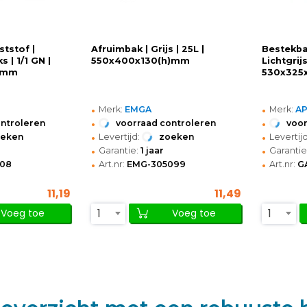
tstof |
Afruimbak | Grijs | 25L |
Bestekbak
s | 1/1 GN |
550x400x130(h)mm
Lichtgrijs
)mm
530x325
•
•
Merk:
EMGA
Merk:
A
•
•
ontroleren
voorraad controleren
voor
•
•
oeken
Levertijd:
zoeken
Levertijd
•
•
Garantie:
1 jaar
Garantie
•
•
308
Art.nr:
EMG-305099
Art.nr:
G
11,19
11,49
1
1
Voeg toe
Voeg toe