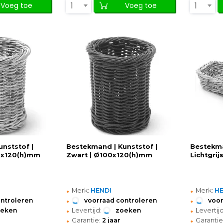
1
1
Voeg toe
Voeg toe
nststof |
Bestekmand | Kunststof |
Bestekma
00x120(h)mm
Zwart | Ø100x120(h)mm
Lichtgri
•
•
Merk:
HENDI
Merk:
H
•
•
ontroleren
voorraad controleren
voor
•
•
oeken
Levertijd:
zoeken
Levertijd
•
•
Garantie:
2 jaar
Garantie