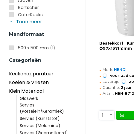
Araven
Bartscher
CaterRacks
Toon meer
Mandformaat
Bestekkorf | Kun
500 x 500 mm
(1)
Ø97x137(h)mm
Categorieën
•
Merk:
HENDI
Keukenapparatuur
•
voorraad c
•
Koelen & Vriezen
Levertijd:
z
•
Garantie:
2 jaar
Klein Materiaal
•
Art.nr:
HEN-8712
Glaswerk
Servies
(Porselein/Keramiek)
1
Servies (Kunststof)
Servies (Melamine)
Servies (Geëmailleerd)