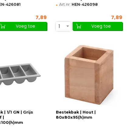
•
EN-426081
Art.nr:
HEN-426098
7,89
7,89
1
Voeg toe
Voeg toe
 | 1/1 GN | Grijs
Bestekbak | Hout |
 |
80x80x95(h)mm
x100(h)mm