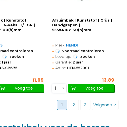
 | Kunststof |
Afruimbak | Kunststof | Grijs |
 | 6-vaks | 1/1 GN |
Handgrepen |
x100(h)mm
555x410x130(h)mm
•
PS
Merk:
HENDI
•
raad controleren
voorraad controleren
•
:
zoeken
Levertijd:
zoeken
•
:
1 jaar
Garantie:
2 jaar
•
AS-CB675
Art.nr:
HEN-552001
11,69
13,89
1
Voeg toe
Voeg toe
1
2
3
Volgende