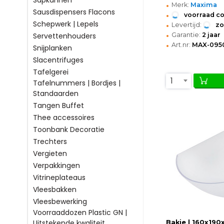
Sapkannen
•
Merk:
Maxima
Sausdispensers Flacons
•
voorraad c
•
Schepwerk | Lepels
Levertijd:
z
•
Garantie:
2 jaar
Servettenhouders
•
Art.nr:
MAX-095
Snijplanken
Slacentrifuges
Tafelgerei
1
Tafelnummers | Bordjes |
Standaarden
Tangen Buffet
Thee accessoires
Toonbank Decoratie
Trechters
Vergieten
Verpakkingen
Vitrineplateaus
Vleesbakken
Vleesbewerking
Voorraaddozen Plastic GN |
Uitstekende kwaliteit
Bakje | 160x19