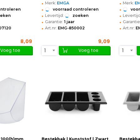
•
•
Merk:
EMGA
Merk:
E
•
•
ontroleren
voorraad controleren
voor
•
•
oeken
Levertijd:
zoeken
Levertijd
•
•
Garantie:
1 jaar
Garantie
•
•
07120
Art.nr:
EMG-850002
Art.nr:
E
8,09
9,09
1
1
Voeg toe
Voeg toe
0x100(h)mm
Bestekbak | Kunststof | Zwart
Bestekbak