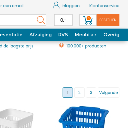
r een email
Inloggen
Klantenservice
0
0,-
BESTELLEN
esentatie
Afzuiging
RVS
Meubilair
Overig
jd de laagste prijs
100.000+ producten
1
2
3
Volgende