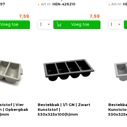
•
•
197
Art.nr:
HEN-426210
Art.nr:
H
7,59
7,59
1
1
Voeg toe
Voeg toe
tstof | Vier
Bestekbak | 1/1 GN | Zwart
Bestekbak
 | Opbergbak
Kunststof |
Kunststof
h)mm
530x325x100(h)mm
530x325