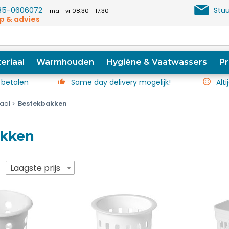
5-0606072
Stuu
ma - vr 08:30 - 17:30
p & advies
eriaal
Warmhouden
Hygiëne & Vaatwassers
Pr
 betalen
Same day delivery mogelijk!
Alti
iaal
Bestekbakken
akken
p
Laagste prijs