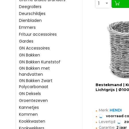
1
Deegrollers
Deurschildjes
Dienbladen
Emmers
Frituur accessoires
Gardes
GN Accessoires
GN Bakken
GN Bakken Kunststof
GN Bakken met
handvatten
GN Bakken Zwart
Bestekmand | Ku
Polycarbonaat
Lichtgrijs | Ø1
GN Deksels
Groentezeven
Kannetjes
•
Merk:
HENDI
Kommen
•
voorraad c
•
Kookkwasten
Levertijd:
z
•
Garantie:
2 jaar
Kookwekkers