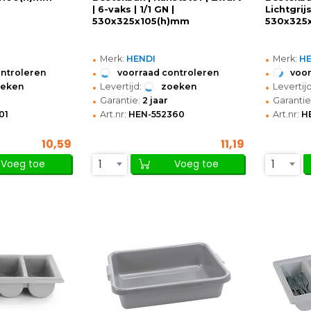
| 6-vaks | 1/1 GN |
Lichtgrijs
530x325x105(h)mm
530x325
•
•
Merk:
HENDI
Merk:
H
•
•
ontroleren
voorraad controleren
voor
•
•
oeken
Levertijd:
zoeken
Levertijd
•
•
Garantie:
2 jaar
Garantie
•
•
01
Art.nr:
HEN-552360
Art.nr:
H
10,59
11,19
1
1
Voeg toe
Voeg toe