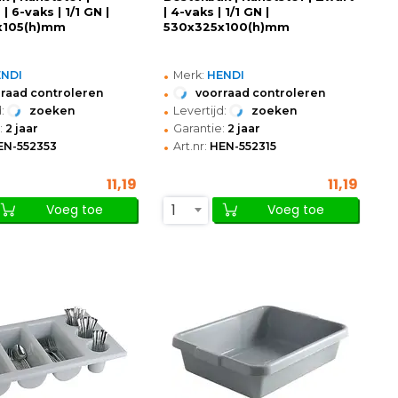
 | 6-vaks | 1/1 GN |
| 4-vaks | 1/1 GN |
x105(h)mm
530x325x100(h)mm
•
ENDI
Merk:
HENDI
•
raad controleren
voorraad controleren
•
:
zoeken
Levertijd:
zoeken
•
:
2 jaar
Garantie:
2 jaar
•
EN-552353
Art.nr:
HEN-552315
11,19
11,19
1
Voeg toe
Voeg toe