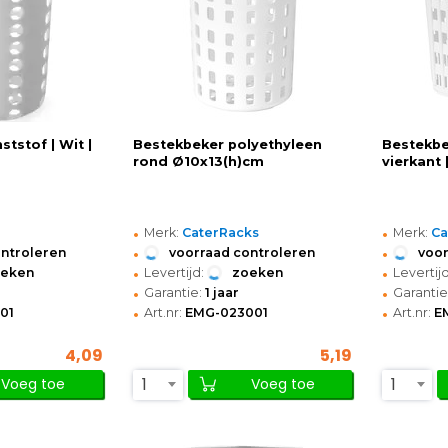
ststof | Wit |
Bestekbeker polyethyleen
Bestekbe
rond Ø10x13(h)cm
vierkant
•
•
Merk:
CaterRacks
Merk:
Ca
•
•
ontroleren
voorraad controleren
voor
•
•
oeken
Levertijd:
zoeken
Levertijd
•
•
Garantie:
1 jaar
Garantie
•
•
01
Art.nr:
EMG-023001
Art.nr:
E
4,09
5,19
1
1
Voeg toe
Voeg toe