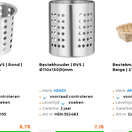
VS | Rond |
Bestekhouder | RVS |
Bestekma
m
Ø110x130(h)mm
Beige |
•
•
Merk:
HENDI
Merk:
A
•
•
ontroleren
voorraad controleren
voor
•
•
oeken
Levertijd:
zoeken
Levertijd
•
•
Garantie:
2 jaar
Garantie
•
•
095
Art.nr:
HEN-552483
Art.nr:
G
6,79
7,19