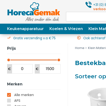
+31
0
8
(
)
verkoo
Keukenapparatuur
Koelen & Vriezen
Klein Mat
Gratis verzending v.a €75
Ook achteraf
Home
Klein Mater
Prijs
Bestekb
€
€
Sorteer o
Merken
Alle merken
APS