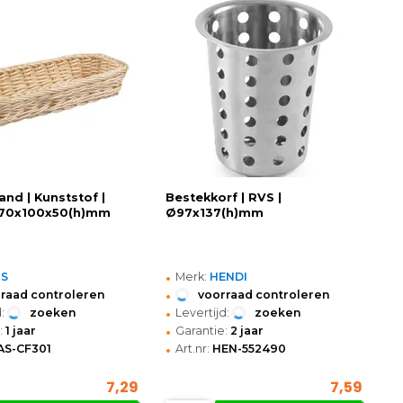
nd | Kunststof |
Bestekkorf | RVS |
 270x100x50(h)mm
Ø97x137(h)mm
•
PS
Merk:
HENDI
•
raad controleren
voorraad controleren
•
:
zoeken
Levertijd:
zoeken
•
:
1 jaar
Garantie:
2 jaar
•
AS-CF301
Art.nr:
HEN-552490
7,29
7,59