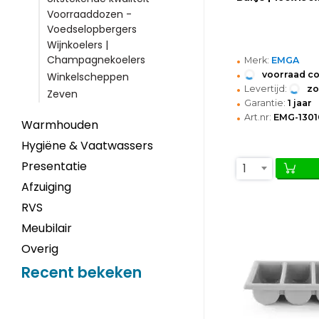
Voorraaddozen -
Voedselopbergers
Wijnkoelers |
•
Champagnekoelers
Merk:
EMGA
•
voorraad c
Winkelscheppen
•
Levertijd:
z
Zeven
•
Garantie:
1 jaar
•
Art.nr:
EMG-1301
Warmhouden
Hygiëne & Vaatwassers
Presentatie
1
Afzuiging
RVS
Meubilair
Overig
Recent bekeken