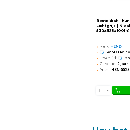
Bestekbak | Kuns
Lichtgrijs | 4-vak
530x325x100(h
•
Merk:
HENDI
•
voorraad c
•
Levertijd:
z
•
Garantie:
2 jaar
•
Art.nr:
HEN-552
1