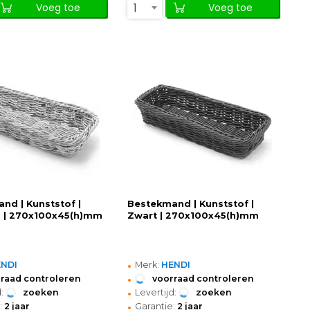
1
Voeg toe
Voeg toe
nd | Kunststof |
Bestekmand | Kunststof |
js | 270x100x45(h)mm
Zwart | 270x100x45(h)mm
•
ENDI
Merk:
HENDI
•
raad controleren
voorraad controleren
•
:
zoeken
Levertijd:
zoeken
•
:
2 jaar
Garantie:
2 jaar