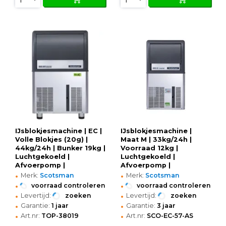
IJsblokjesmachine | EC |
IJsblokjesmachine |
Volle Blokjes (20g) |
Maat M | 33kg/24h |
44kg/24h | Bunker 19kg |
Voorraad 12kg |
Luchtgekoeld |
Luchtgekoeld |
Afvoerpomp |
Afvoerpomp |
•
•
531x600x825(h)mm
386x600x695(h)mm
Merk:
Scotsman
Merk:
Scotsman
•
•
voorraad controleren
voorraad controleren
•
•
Levertijd:
zoeken
Levertijd:
zoeken
•
•
Garantie:
1 jaar
Garantie:
3 jaar
•
•
Art.nr:
TOP-38019
Art.nr:
SCO-EC-57-AS