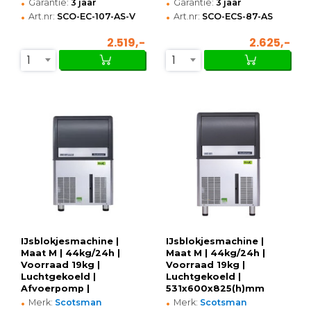
•
•
Garantie:
3 jaar
Garantie:
3 jaar
•
•
Art.nr:
SCO-EC-107-AS-V
Art.nr:
SCO-ECS-87-AS
2.519,-
2.625,-
1
1
IJsblokjesmachine |
IJsblokjesmachine |
Maat M | 44kg/24h |
Maat M | 44kg/24h |
Voorraad 19kg |
Voorraad 19kg |
Luchtgekoeld |
Luchtgekoeld |
Afvoerpomp |
531x600x825(h)mm
•
•
531x600x825(h)mm
Merk:
Scotsman
Merk:
Scotsman