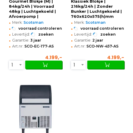
Gourmet Blokje (M) |
Klassiek Blokje |
84kg/24h | Voorraad
216kg/24h | Zonder
48kg | Luchtgekoeld |
Bunker | Luchtgekoeld |
Afvoerpomp |
760x620x575(h)mm
•
•
680x600x990/1080(h)mm
Merk:
Scotsman
Merk:
Scotsman
•
•
voorraad controleren
voorraad controleren
•
•
Levertijd:
zoeken
Levertijd:
zoeken
•
•
Garantie:
3 jaar
Garantie:
2 jaar
•
•
Art.nr:
SCO-EC-177-AS
Art.nr:
SCO-NW-457-AS
4.199,-
4.199,-
1
1