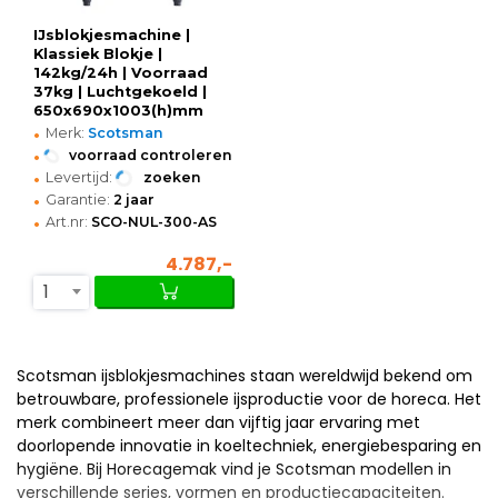
IJsblokjesmachine |
Klassiek Blokje |
142kg/24h | Voorraad
37kg | Luchtgekoeld |
650x690x1003(h)mm
•
Merk:
Scotsman
•
voorraad controleren
•
Levertijd:
zoeken
•
Garantie:
2 jaar
•
Art.nr:
SCO-NUL-300-AS
4.787,-
1
Scotsman ijsblokjesmachines staan wereldwijd bekend om
betrouwbare, professionele ijsproductie voor de horeca. Het
merk combineert meer dan vijftig jaar ervaring met
doorlopende innovatie in koeltechniek, energiebesparing en
hygiëne. Bij Horecagemak vind je Scotsman modellen in
verschillende series, vormen en productiecapaciteiten.