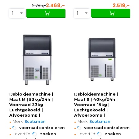
2.468,-
2.519,-
2.785,-
1
1
IJsblokjesmachine |
IJsblokjesmachine |
Maat M | 53kg/24h |
Maat S | 40kg/24h |
Voorraad 23kg |
Voorraad 19kg |
Luchtgekoeld |
Luchtgekoeld |
Afvoerpomp |
Afvoerpomp |
•
•
531x600x890/930(h)mm
531x600x825(h)mm
Merk:
Scotsman
Merk:
Scotsman
•
•
voorraad controleren
voorraad controleren
•
•
Levertijd:
zoeken
Levertijd:
zoeken