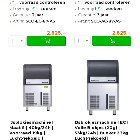
•
•
voorraad controleren
voorraad controleren
•
•
Levertijd:
zoeken
Levertijd:
zoeken
•
•
Garantie:
3 jaar
Garantie:
3 jaar
•
•
Art.nr:
SCO-EC-87-AS
Art.nr:
SCO-AC-87-AS
2.625,-
2.625,-
1
1
IJsblokjesmachine |
IJsblokjesmachine | EC |
Maat S | 40kg/24h |
Volle Blokjes (20g) |
Voorraad 19kg |
53kg/24h | Bunker 23kg |
Luchtgekoeld |
Luchtgekoeld |