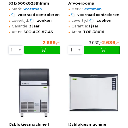
531x600x825(h)mm
Afvoerpomp |
•
•
531x600x930(h)mm
Merk:
Scotsman
Merk:
Scotsman
•
•
voorraad controleren
voorraad controleren
•
•
Levertijd:
zoeken
Levertijd:
zoeken
•
•
Garantie:
3 jaar
Garantie:
1 jaar
•
•
Art.nr:
SCO-ACS-87-AS
Art.nr:
TOP-38016
2.659,-
2.686,-
3.030,-
1
1
IJsblokjesmachine |
IJsblokjesmachine |