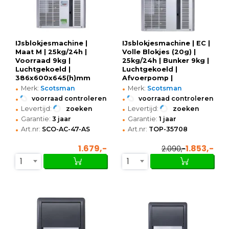
IJsblokjesmachine |
IJsblokjesmachine | EC |
Maat M | 25kg/24h |
Volle Blokjes (20g) |
Voorraad 9kg |
25kg/24h | Bunker 9kg |
Luchtgekoeld |
Luchtgekoeld |
386x600x645(h)mm
Afvoerpomp |
•
•
386x600x645(h)mm
Merk:
Scotsman
Merk:
Scotsman
•
•
voorraad controleren
voorraad controleren
•
•
Levertijd:
zoeken
Levertijd:
zoeken
•
•
Garantie:
3 jaar
Garantie:
1 jaar
•
•
Art.nr:
SCO-AC-47-AS
Art.nr:
TOP-35708
1.679,-
1.853,-
2.090,-
1
1