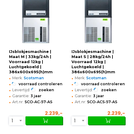
IJsblokjesmachine |
IJsblokjesmachine |
Maat M | 33kg/24h |
Maat S | 28kg/24h |
Voorraad 12kg |
Voorraad 12kg |
Luchtgekoeld |
Luchtgekoeld |
386x600x695(h)mm
386x600x695(h)mm
•
•
Merk:
Scotsman
Merk:
Scotsman
•
•
voorraad controleren
voorraad controleren
•
•
Levertijd:
zoeken
Levertijd:
zoeken
•
•
Garantie:
3 jaar
Garantie:
3 jaar
•
•
Art.nr:
SCO-AC-57-AS
Art.nr:
SCO-ACS-57-AS
2.239,-
2.239,-
1
1