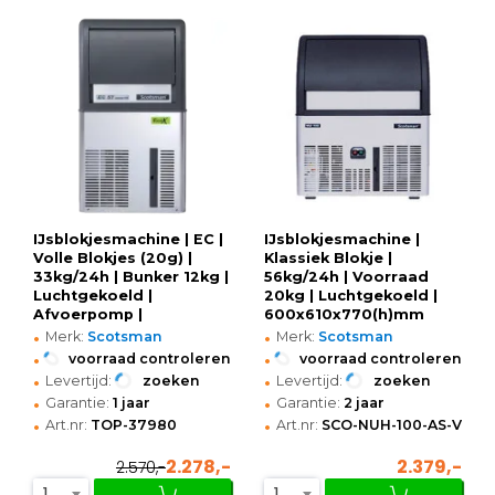
IJsblokjesmachine | EC |
IJsblokjesmachine |
Volle Blokjes (20g) |
Klassiek Blokje |
33kg/24h | Bunker 12kg |
56kg/24h | Voorraad
Luchtgekoeld |
20kg | Luchtgekoeld |
Afvoerpomp |
600x610x770(h)mm
•
•
386x600x695(h)mm
Merk:
Scotsman
Merk:
Scotsman
•
•
voorraad controleren
voorraad controleren
•
•
Levertijd:
zoeken
Levertijd:
zoeken
•
•
Garantie:
1 jaar
Garantie:
2 jaar
•
•
Art.nr:
TOP-37980
Art.nr:
SCO-NUH-100-AS-V
2.278,-
2.379,-
2.570,-
1
1