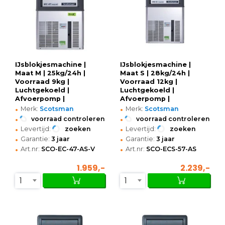
IJsblokjesmachine |
IJsblokjesmachine |
Maat M | 25kg/24h |
Maat S | 28kg/24h |
Voorraad 9kg |
Voorraad 12kg |
Luchtgekoeld |
Luchtgekoeld |
Afvoerpomp |
Afvoerpomp |
•
•
386x600x645(h)mm
386x600x695(h)mm
Merk:
Scotsman
Merk:
Scotsman
•
•
voorraad controleren
voorraad controleren
•
•
Levertijd:
zoeken
Levertijd:
zoeken
•
•
Garantie:
3 jaar
Garantie:
3 jaar
•
•
Art.nr:
SCO-EC-47-AS-V
Art.nr:
SCO-ECS-57-AS
1.959,-
2.239,-
1
1