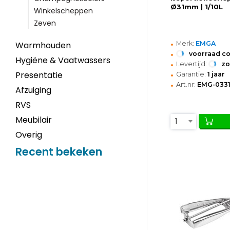
Ø31mm | 1/10L
Winkelscheppen
Zeven
•
Merk:
EMGA
Warmhouden
•
voorraad c
Hygiëne & Vaatwassers
•
Levertijd:
z
•
Presentatie
Garantie:
1 jaar
•
Art.nr:
EMG-033
Afzuiging
RVS
Meubilair
1
Overig
Recent bekeken