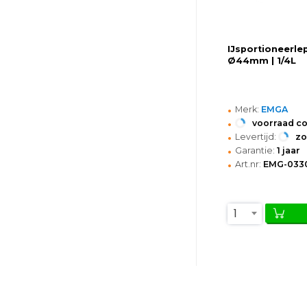
IJsportioneerlepe
Ø44mm | 1/4L
•
Merk:
EMGA
•
voorraad c
•
Levertijd:
z
•
Garantie:
1 jaar
•
Art.nr:
EMG-033
1