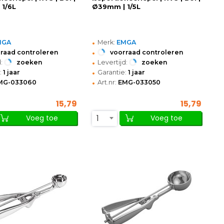
1/6L
Ø39mm | 1/5L
•
MGA
Merk:
EMGA
•
raad controleren
voorraad controleren
•
:
zoeken
Levertijd:
zoeken
•
:
1 jaar
Garantie:
1 jaar
•
MG-033060
Art.nr:
EMG-033050
15,79
15,79
1
Voeg toe
Voeg toe