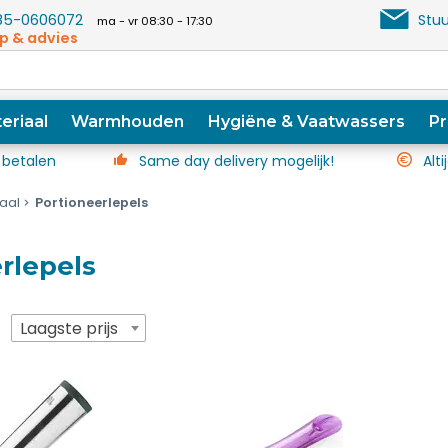
5-0606072
Stuu
ma - vr 08:30 - 17:30
p & advies
eriaal
Warmhouden
Hygiëne & Vaatwassers
Pr
 betalen
Same day delivery mogelijk!
Alti
iaal
Portioneerlepels
rlepels
p
Laagste prijs