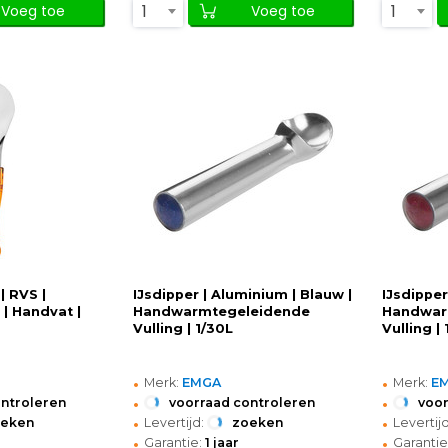
1
1
Voeg toe
Voeg toe
| RVS |
IJsdipper | Aluminium | Blauw |
IJsdipper
 | Handvat |
Handwarmtegeleidende
Handwar
Vulling | 1/30L
Vulling |
•
•
Merk:
EMGA
Merk:
E
•
•
ontroleren
voorraad controleren
voor
•
•
oeken
Levertijd:
zoeken
Levertijd
•
•
Garantie:
1 jaar
Garantie