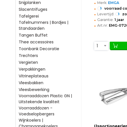
•
Snijplanken
Merk:
EMGA
•
voorraad c
Slacentrifuges
•
Levertijd:
z
Tafelgerei
•
Garantie:
1 jaar
Tafelnummers | Bordjes |
•
Art.nr:
EMG-072
Standaarden
Tangen Buffet
Thee accessoires
1
Toonbank Decoratie
Trechters
Vergieten
Verpakkingen
Vitrineplateaus
Vleesbakken
Vleesbewerking
Voorraaddozen Plastic GN |
Uitstekende kwaliteit
Voorraaddozen -
Voedselopbergers
Wijnkoelers |
Champagnekoelers
IJsportioneerlepe