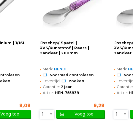
inium | 1/16L
IJsschep/-Spatel |
IJsschep/
RVS/Kunststof | Paars |
RVS/Kunst
Handvat | 260mm
Handvat
•
•
Merk:
HENDI
Merk:
H
•
•
ontroleren
voorraad controleren
voor
•
•
oeken
Levertijd:
zoeken
Levertijd
•
•
Garantie:
2 jaar
Garantie
•
•
9
Art.nr:
HEN-755839
Art.nr:
H
9,09
9,29
1
1
Voeg toe
Voeg toe