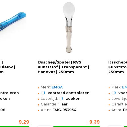
 |
IJsschep/Spatel | RVS |
IJsschep/
 Blauw |
Kunststof | Transparant |
Kunststof
mm
Handvat | 250mm
250mm
•
•
Merk:
EMGA
Merk:
E
•
•
ontroleren
voorraad controleren
voor
•
•
oeken
Levertijd:
zoeken
Levertijd
•
•
Garantie:
1 jaar
Garantie
•
•
808
Art.nr:
EMG-953954
Art.nr:
E
9,29
9,39