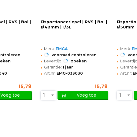
l | RVS | Bol |
IJsportioneerlepel | RVS | Bol |
IJsportio
Ø48mm | 1/3L
Ø50mm
•
•
Merk:
EMGA
Merk:
E
•
•
ontroleren
voorraad controleren
voor
•
•
oeken
Levertijd:
zoeken
Levertijd
•
•
Garantie:
1 jaar
Garantie
•
•
040
Art.nr:
EMG-033030
Art.nr:
E
15,79
15,79
1
1
Voeg toe
Voeg toe