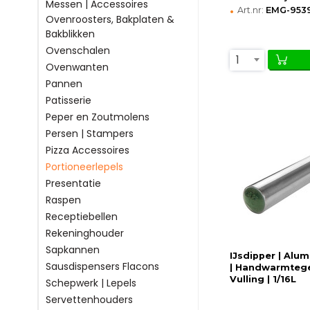
Messen | Accessoires
•
Art.nr:
EMG-953
Ovenroosters, Bakplaten &
Bakblikken
Ovenschalen
1
Ovenwanten
Pannen
Patisserie
Peper en Zoutmolens
Persen | Stampers
Pizza Accessoires
Portioneerlepels
Presentatie
Raspen
Receptiebellen
Rekeninghouder
Sapkannen
IJsdipper | Alu
Sausdispensers Flacons
| Handwarmteg
Vulling | 1/16L
Schepwerk | Lepels
Servettenhouders