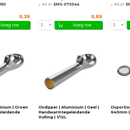
•
•
950
Art.nr:
EMG-072044
Art.nr:
E
9,39
9,89
1
1
Voeg toe
Voeg toe
minium | Groen
IJsdipper | Aluminium | Geel |
IJsportio
eleidende
Handwarmtegeleidende
640mm |
Vulling | 1/12L