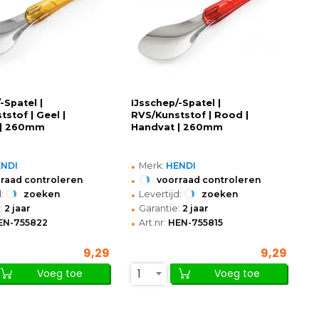
-Spatel |
IJsschep/-Spatel |
stof | Geel |
RVS/Kunststof | Rood |
 | 260mm
Handvat | 260mm
•
ENDI
Merk:
HENDI
•
raad controleren
voorraad controleren
•
:
zoeken
Levertijd:
zoeken
•
:
2 jaar
Garantie:
2 jaar
•
EN-755822
Art.nr:
HEN-755815
9,29
9,29
1
Voeg toe
Voeg toe