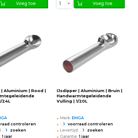
1
Voeg toe
Voeg toe
 | Aluminium | Rood |
IJsdipper | Aluminium | Bruin |
mtegeleidende
Handwarmtegeleidende
 1/24L
Vulling | 1/20L
•
MGA
Merk:
EMGA
•
raad controleren
voorraad controleren
•
:
zoeken
Levertijd:
zoeken
•
:
1 jaar
Garantie:
1 jaar