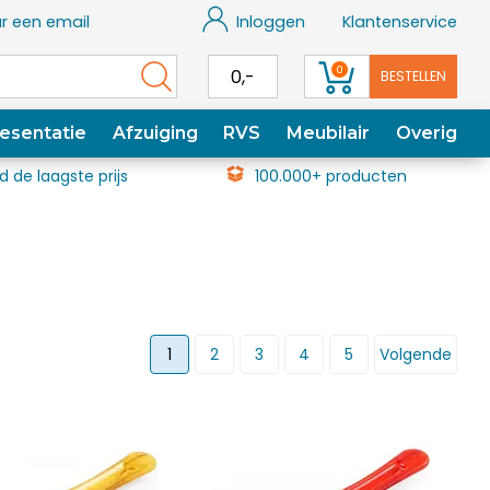
r een email
Inloggen
Klantenservice
0
0,-
BESTELLEN
esentatie
Afzuiging
RVS
Meubilair
Overig
jd de laagste prijs
100.000+ producten
1
2
3
4
5
Volgende