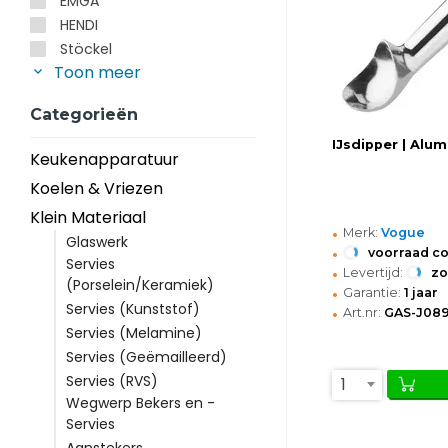
EMGA
HENDI
Stöckel
Toon meer
Categorieën
IJsdipper | Alum
Keukenapparatuur
Koelen & Vriezen
Klein Materiaal
•
Merk:
Vogue
Glaswerk
•
voorraad c
Servies
•
Levertijd:
z
(Porselein/Keramiek)
•
Garantie:
1 jaar
Servies (Kunststof)
•
Art.nr:
GAS-J08
Servies (Melamine)
Servies (Geëmailleerd)
Servies (RVS)
1
Wegwerp Bekers en -
Servies