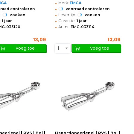
•
MGA
Merk:
EMGA
•
raad controleren
voorraad controleren
•
:
zoeken
Levertijd:
zoeken
•
:
1 jaar
Garantie:
1 jaar
•
MG-033120
Art.nr:
EMG-033114
13,09
13,09
1
Voeg toe
Voeg toe
neerlepel | RVS | Bol |
IJsportioneerlepel | RVS | Bol |