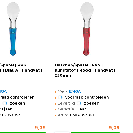
Spatel | RVS |
IJsschep/Spatel | RVS |
 | Blauw | Handvat |
Kunststof | Rood | Handvat |
250mm
•
MGA
Merk:
EMGA
•
raad controleren
voorraad controleren
•
:
zoeken
Levertijd:
zoeken
•
:
1 jaar
Garantie:
1 jaar
•
MG-953953
Art.nr:
EMG-953951
9,39
9,39