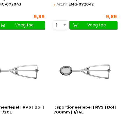
•
MG-072043
Art.nr:
EMG-072042
9,89
9,89
1
Voeg toe
Voeg toe
neerlepel | RVS | Bol |
IJsportioneerlepel | RVS | Bol |
 1/20L
700mm | 1/14L