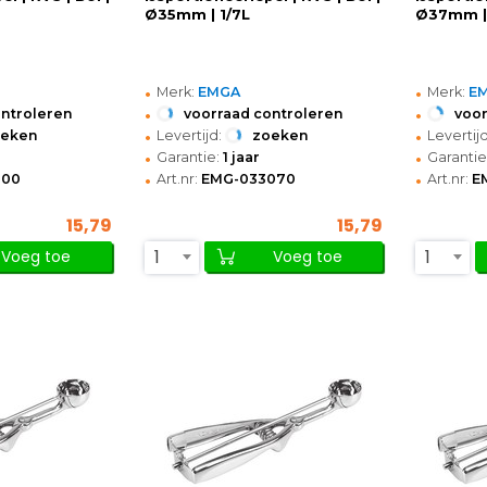
Ø35mm | 1/7L
Ø37mm | 
•
•
Merk:
EMGA
Merk:
E
•
•
ontroleren
voorraad controleren
voor
•
•
oeken
Levertijd:
zoeken
Levertijd
•
•
Garantie:
1 jaar
Garantie
•
•
100
Art.nr:
EMG-033070
Art.nr:
E
15,79
15,79
1
1
Voeg toe
Voeg toe