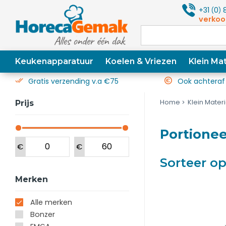
+31
0
8
(
)
verkoo
Keukenapparatuur
Koelen & Vriezen
Klein Mat
Gratis verzending v.a €75
Ook achteraf
Home
Klein Mater
Prijs
Portionee
€
€
Sorteer o
Merken
Alle merken
Bonzer