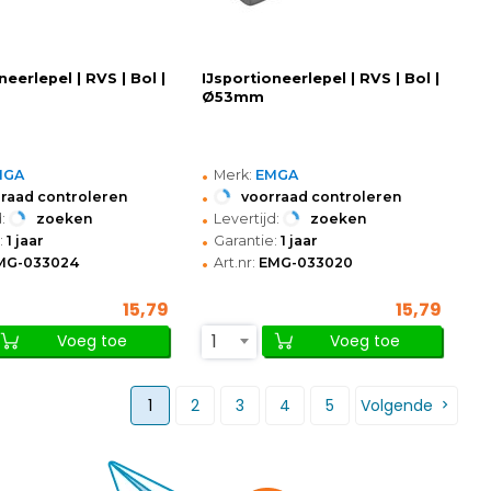
neerlepel | RVS | Bol |
IJsportioneerlepel | RVS | Bol |
Ø53mm
•
MGA
Merk:
EMGA
•
raad controleren
voorraad controleren
•
:
zoeken
Levertijd:
zoeken
•
:
1 jaar
Garantie:
1 jaar
•
MG-033024
Art.nr:
EMG-033020
15,79
15,79
1
Voeg toe
Voeg toe
1
2
3
4
5
Volgende