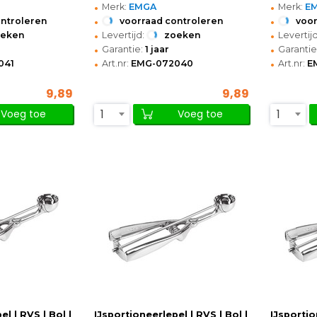
•
•
Merk:
EMGA
Merk:
E
•
•
ontroleren
voorraad controleren
voor
•
•
oeken
Levertijd:
zoeken
Levertijd
•
•
Garantie:
1 jaar
Garantie
•
•
041
Art.nr:
EMG-072040
Art.nr:
E
9,89
9,89
1
1
Voeg toe
Voeg toe
l | RVS | Bol |
IJsportioneerlepel | RVS | Bol |
IJsportio