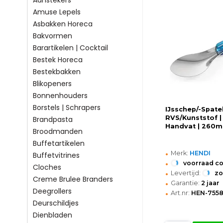
Aanstekers
Amuse Lepels
Asbakken Horeca
Bakvormen
Barartikelen | Cocktail
Bestek Horeca
Bestekbakken
Blikopeners
Bonnenhouders
Borstels | Schrapers
IJsschep/-Spatel
RVS/Kunststof |
Brandpasta
Handvat | 260
Broodmanden
Buffetartikelen
•
Merk:
HENDI
Buffetvitrines
•
voorraad c
Cloches
•
Levertijd:
z
Creme Brulee Branders
•
Garantie:
2 jaar
Deegrollers
•
Art.nr:
HEN-755
Deurschildjes
Dienbladen