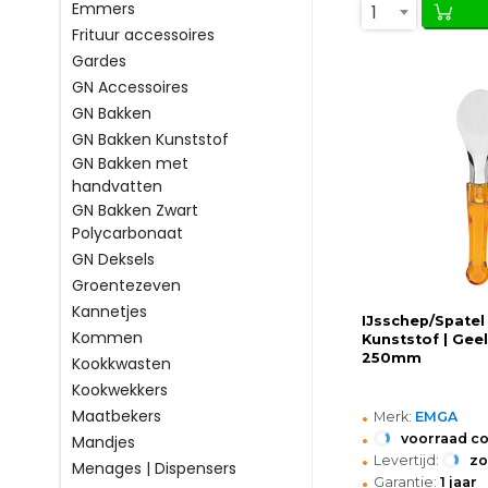
Emmers
1
Frituur accessoires
Gardes
GN Accessoires
GN Bakken
GN Bakken Kunststof
GN Bakken met
handvatten
GN Bakken Zwart
Polycarbonaat
GN Deksels
Groentezeven
Kannetjes
IJsschep/Spatel 
Kommen
Kunststof | Geel
250mm
Kookkwasten
Kookwekkers
•
Maatbekers
Merk:
EMGA
•
voorraad c
Mandjes
•
Levertijd:
z
Menages | Dispensers
•
Garantie:
1 jaar