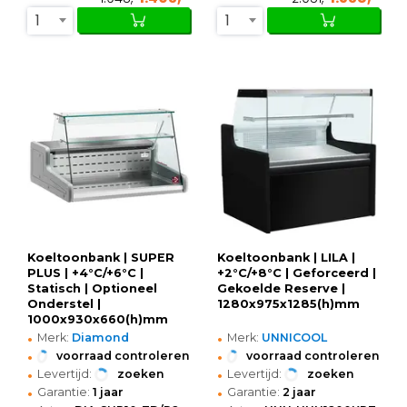
1
1
Koeltoonbank | SUPER
Koeltoonbank | LILA |
PLUS | +4°C/+6°C |
+2°C/+8°C | Geforceerd |
Statisch | Optioneel
Gekoelde Reserve |
Onderstel |
1280x975x1285(h)mm
1000x930x660(h)mm
•
•
Merk:
Diamond
Merk:
UNNICOOL
•
•
voorraad controleren
voorraad controleren
•
•
Levertijd:
zoeken
Levertijd:
zoeken
•
•
Garantie:
1 jaar
Garantie:
2 jaar