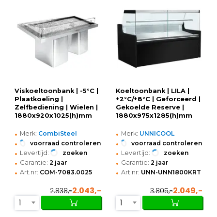
Viskoeltoonbank | -5°C |
Koeltoonbank | LILA |
Plaatkoeling |
+2°C/+8°C | Geforceerd |
Zelfbediening | Wielen |
Gekoelde Reserve |
1880x920x1025(h)mm
1880x975x1285(h)mm
•
•
Merk:
CombiSteel
Merk:
UNNICOOL
•
•
voorraad controleren
voorraad controleren
•
•
Levertijd:
zoeken
Levertijd:
zoeken
•
•
Garantie:
2 jaar
Garantie:
2 jaar
•
•
Art.nr:
COM-7083.0025
Art.nr:
UNN-UNN1800KRT
2.043,-
2.049,-
2.838,-
3.805,-
1
1