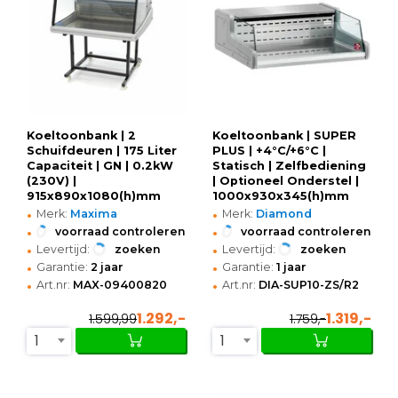
Koeltoonbank | 2
Koeltoonbank | SUPER
Schuifdeuren | 175 Liter
PLUS | +4°C/+6°C |
Capaciteit | GN | 0.2kW
Statisch | Zelfbediening
(230V) |
| Optioneel Onderstel |
915x890x1080(h)mm
1000x930x345(h)mm
•
•
Merk:
Maxima
Merk:
Diamond
•
•
voorraad controleren
voorraad controleren
•
•
Levertijd:
zoeken
Levertijd:
zoeken
•
•
Garantie:
2 jaar
Garantie:
1 jaar
•
•
Art.nr:
MAX-09400820
Art.nr:
DIA-SUP10-ZS/R2
1.292,-
1.319,-
1.599,99
1.759,-
1
1