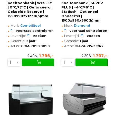
Koeltoonbank | WESLEY
Koeltoonbank | SUPER
| 0°C/+7°C | Geforceerd |
PLUS | +4°C/+6°C |
Gekoelde Reserve |
Statisch | Optioneel
1590x902x1230(h)mm
Onderstel |
1500x930x660(h)mm
•
•
Merk:
CombiSteel
Merk:
Diamond
•
•
voorraad controleren
voorraad controleren
•
•
Levertijd:
zoeken
Levertijd:
zoeken
•
•
Garantie:
2 jaar
Garantie:
1 jaar
•
•
Art.nr:
COM-7090.0090
Art.nr:
DIA-SUP15-ZC/R2
1.796,-
1.797,-
2.495,-
2.396,-
1
1