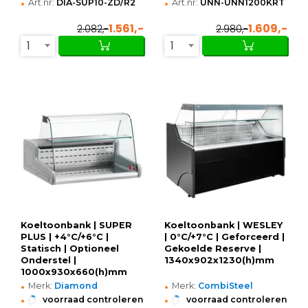
•
•
Art.nr:
DIA-SUP10-ZD/R2
Art.nr:
UNN-UNN1200KRT
1.561,-
1.609,-
2.082,-
2.980,-
1
1
Koeltoonbank | SUPER
Koeltoonbank | WESLEY
PLUS | +4°C/+6°C |
| 0°C/+7°C | Geforceerd |
Statisch | Optioneel
Gekoelde Reserve |
Onderstel |
1340x902x1230(h)mm
1000x930x660(h)mm
•
•
Merk:
Diamond
Merk:
CombiSteel
•
•
voorraad controleren
voorraad controleren