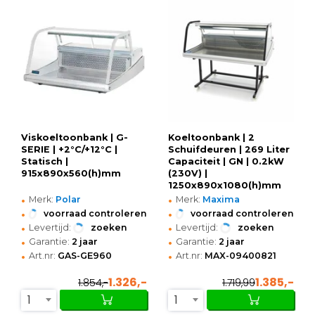
Viskoeltoonbank | G-
Koeltoonbank | 2
SERIE | +2°C/+12°C |
Schuifdeuren | 269 Liter
Statisch |
Capaciteit | GN | 0.2kW
915x890x560(h)mm
(230V) |
1250x890x1080(h)mm
•
•
Merk:
Polar
Merk:
Maxima
•
•
voorraad controleren
voorraad controleren
•
•
Levertijd:
zoeken
Levertijd:
zoeken
•
•
Garantie:
2 jaar
Garantie:
2 jaar
•
•
Art.nr:
GAS-GE960
Art.nr:
MAX-09400821
1.326,-
1.385,-
1.854,-
1.719,99
1
1