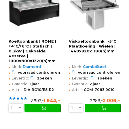
Koeltoonbank | ROME |
Viskoeltoonbank | -5°C |
+4°C/+6°C | Statisch |
Plaatkoeling | Wielen |
0.3kW | Gekoelde
1440x920x1180(h)mm
Reserve |
1000x800x1220(h)mm
•
•
Merk:
Diamond
Merk:
CombiSteel
•
•
voorraad controleren
voorraad controleren
•
•
Levertijd:
zoeken
Levertijd:
zoeken
•
•
Garantie:
1 jaar
Garantie:
2 jaar
•
•
Art.nr:
DIA-RO10/B5-R2
Art.nr:
COM-7083.0010
1.944,-
2.006,-
2.592,-
2.786,-
1
1