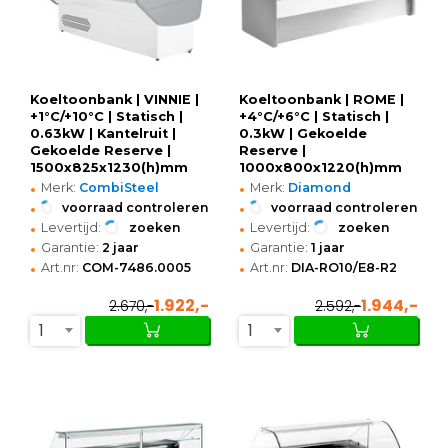
Koeltoonbank | VINNIE |
Koeltoonbank | ROME |
+1°C/+10°C | Statisch |
+4°C/+6°C | Statisch |
0.63kW | Kantelruit |
0.3kW | Gekoelde
Gekoelde Reserve |
Reserve |
1500x825x1230(h)mm
1000x800x1220(h)mm
•
•
Merk:
CombiSteel
Merk:
Diamond
•
•
voorraad controleren
voorraad controleren
•
•
Levertijd:
zoeken
Levertijd:
zoeken
•
•
Garantie:
2 jaar
Garantie:
1 jaar
•
•
Art.nr:
COM-7486.0005
Art.nr:
DIA-RO10/E8-R2
1.922,-
1.944,-
2.670,-
2.592,-
1
1