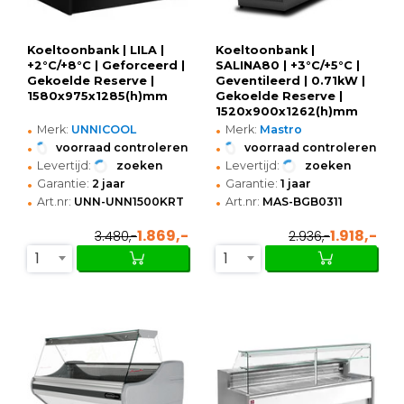
Koeltoonbank | LILA |
Koeltoonbank |
+2°C/+8°C | Geforceerd |
SALINA80 | +3°C/+5°C |
Gekoelde Reserve |
Geventileerd | 0.71kW |
1580x975x1285(h)mm
Gekoelde Reserve |
1520x900x1262(h)mm
•
•
Merk:
UNNICOOL
Merk:
Mastro
•
•
voorraad controleren
voorraad controleren
•
•
Levertijd:
zoeken
Levertijd:
zoeken
•
•
Garantie:
2 jaar
Garantie:
1 jaar
•
•
Art.nr:
UNN-UNN1500KRT
Art.nr:
MAS-BGB0311
1.869,-
1.918,-
3.480,-
2.936,-
1
1