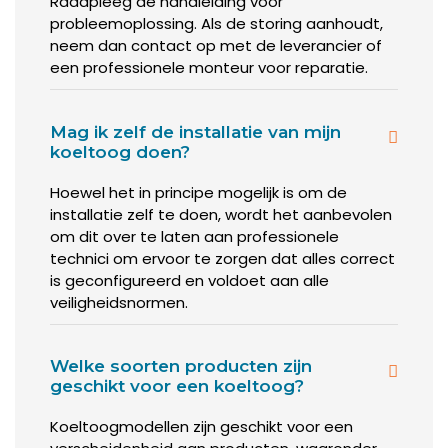
Raadpleeg de handleiding voor
Koeltoonbanken die voorzien zijn van plaatkoeling, hebben
probleemoplossing. Als de storing aanhoudt,
een veel stabielere klimaatbeheersing. Ook omdat de
neem dan contact op met de leverancier of
luchtcirculatie veel kleiner is.
een professionele monteur voor reparatie.
Vooral wanneer u vlees en/of vis verkoopt, is plaatkoeling
eigenlijk onmisbaar.
Mag ik zelf de installatie van mijn
koeltoog doen?
Stekkerklare koeltoog of
Hoewel het in principe mogelijk is om de
niet?
installatie zelf te doen, wordt het aanbevolen
om dit over te laten aan professionele
technici om ervoor te zorgen dat alles correct
Uw koeltoonbank is stekkerklaar wanneer de koelunit
is geconfigureerd en voldoet aan alle
ingebouwd is. Dan hoeft u de toog slechts op de juiste plek
veiligheidsnormen.
te zetten en de stekker in het stopcontact te steken.
Lekker gemakkelijk.
Toch zitten daar ook enkele nadelen aan:
Welke soorten producten zijn
geschikt voor een koeltoog?
- De koelunit kan hoorbaar zijn in uw zaak. Vergelijk het met
Koeltoogmodellen zijn geschikt voor een
uw koelkast thuis, die u ook weleens hoort zoemen als die