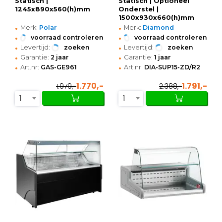
Statisch |
Statisch | Optioneel
1245x890x560(h)mm
Onderstel |
1500x930x660(h)mm
•
•
Merk:
Polar
Merk:
Diamond
•
•
voorraad controleren
voorraad controleren
•
•
Levertijd:
zoeken
Levertijd:
zoeken
•
•
Garantie:
2 jaar
Garantie:
1 jaar
•
•
Art.nr:
GAS-GE961
Art.nr:
DIA-SUP15-ZD/R2
1.770,-
1.791,-
1.979,-
2.388,-
1
1