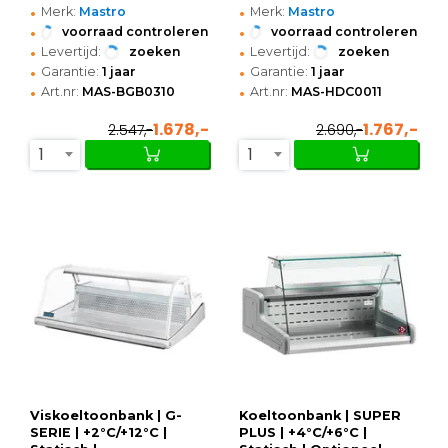
•
•
Merk:
Mastro
Merk:
Mastro
•
•
voorraad controleren
voorraad controleren
•
•
Levertijd:
zoeken
Levertijd:
zoeken
•
•
Garantie:
1 jaar
Garantie:
1 jaar
•
•
Art.nr:
MAS-BGB0310
Art.nr:
MAS-HDC0011
1.678,-
1.767,-
2.547,-
2.690,-
1
1
Viskoeltoonbank | G-
Koeltoonbank | SUPER
SERIE | +2°C/+12°C |
PLUS | +4°C/+6°C |