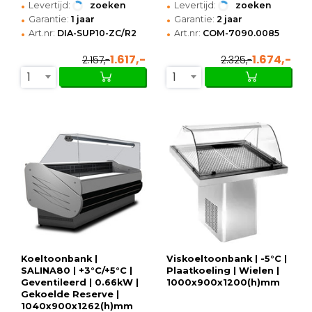
•
•
Levertijd:
zoeken
Levertijd:
zoeken
•
•
Garantie:
1 jaar
Garantie:
2 jaar
•
•
Art.nr:
DIA-SUP10-ZC/R2
Art.nr:
COM-7090.0085
1.617,-
1.674,-
2.157,-
2.325,-
1
1
Koeltoonbank |
Viskoeltoonbank | -5°C |
SALINA80 | +3°C/+5°C |
Plaatkoeling | Wielen |
Geventileerd | 0.66kW |
1000x900x1200(h)mm
Gekoelde Reserve |
1040x900x1262(h)mm