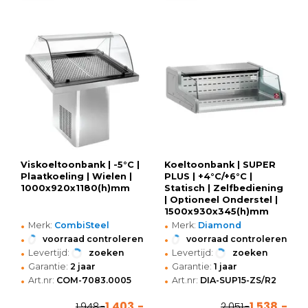
Viskoeltoonbank | -5°C |
Koeltoonbank | SUPER
Plaatkoeling | Wielen |
PLUS | +4°C/+6°C |
1000x920x1180(h)mm
Statisch | Zelfbediening
| Optioneel Onderstel |
1500x930x345(h)mm
•
•
Merk:
CombiSteel
Merk:
Diamond
•
•
voorraad controleren
voorraad controleren
•
•
Levertijd:
zoeken
Levertijd:
zoeken
•
•
Garantie:
2 jaar
Garantie:
1 jaar
•
•
Art.nr:
COM-7083.0005
Art.nr:
DIA-SUP15-ZS/R2
1.403,-
1.538,-
1.948,-
2.051,-