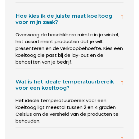
Verkoopt u broodjes en/of gebak, in een
broodjeszaak of bakkerij?
Hoe kies ik de juiste maat koeltoog
Dan is koeling óók belangrijk, maar misschien
voor mijn zaak?
minder dan bij vlees en vis.
Overweeg de beschikbare ruimte in je winkel,
Verkoopt u voornamelijk drank(jes)?
Dan
het assortiment producten dat je wilt
wilt u dat die op de ideale drinktemperatuur
presenteren en de verkoopbehoefte. Kies een
gehouden worden.
koeltoog die past bij de lay-out en de
Een andere vraag die u hierbij moet beantwoorden is: wilt u
behoeften van je bedrijf.
‘statische’ of ‘geforceerde’ koeling?
Bij statische koeling is het lastig om de producten op de
Wat is het ideale temperatuurbereik
juiste temperatuur te houden. U kunt dan uw producten
voor een koeltoog?
eigenlijk niet stapelen.
Het ideale temperatuurbereik voor een
Worden er constant producten uit de toonbank gepakt en
koeltoog ligt meestal tussen 2 en 4 graden
weer aangevuld? Dan schommelt de temperatuur continu.
Celsius om de versheid van de producten te
behouden.
Maar statische koeling heeft ook een voordeel: uw
producten drogen bijna niet uit. Vooral als u slager of
visboer bent, is dat natuurlijk belangrijk.