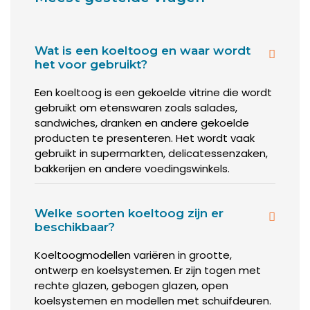
Zodat u straks de
juiste
koeltoonbank bestelt.
Tip!
Kijk ook in onze
horeca-outlet
. Misschien hebben we
daar nét de koeltoog die u zoekt, tegen een flink
Wat is een koeltoog en waar wordt
gereduceerde prijs.
het voor gebruikt?
Een koeltoog is een gekoelde vitrine die wordt
Op welke temperatuur
gebruikt om etenswaren zoals salades,
sandwiches, dranken en andere gekoelde
moet de koeltoog koelen?
producten te presenteren. Het wordt vaak
gebruikt in supermarkten, delicatessenzaken,
Welke soort koeltoonbank u nodig heeft, hangt af van
bakkerijen en andere voedingswinkels.
welke producten u verkoopt:
Welke soorten koeltoog zijn er
Verkoopt u vlees en/of vis, in een slagerij of
beschikbaar?
frituur?
Dan moeten de producten natuurlijk echt goed
Koeltoogmodellen variëren in grootte,
gekoeld zijn om vers te blijven.
ontwerp en koelsystemen. Er zijn togen met
rechte glazen, gebogen glazen, open
koelsystemen en modellen met schuifdeuren.