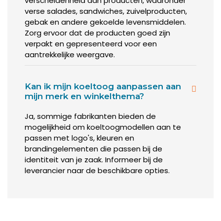
verscheidenheid aan producten, waaronder
aan het koelen is.
- De koelunit geeft warmte af. ’s Winters is dat geen
verse salades, sandwiches, zuivelproducten,
probleem: dan is het een soort extra verwarming. Maar in
gebak en andere gekoelde levensmiddelen.
de lente- en zomermaanden is die warmte misschien
Zorg ervoor dat de producten goed zijn
minder welkom.
verpakt en gepresenteerd voor een
aantrekkelijke weergave.
Het alternatief is een koeltoonbank met externe koelunit.
Dan staat de unit in een aparte ruimte, waar uw klanten ‘m
niet horen of zien. De warmte komt dan ook niet in uw
Kan ik mijn koeltoog aanpassen aan
winkelruimte.
mijn merk en winkelthema?
Het nadeel van een externe koelunit is dat u dus wel een
Ja, sommige fabrikanten bieden de
ruimte ervoor moet hebben. En dat de installatie wat
mogelijkheid om koeltoogmodellen aan te
voeten in de aarde heeft. Waarschijnlijk moet u dit laten
passen met logo's, kleuren en
doen door een monteur.
brandingelementen die passen bij de
identiteit van je zaak. Informeer bij de
leverancier naar de beschikbare opties.
Welke uitstraling moet uw
koeltoonbank hebben?
Een koeltoog neemt een prominente plek in uw zaak in. Het