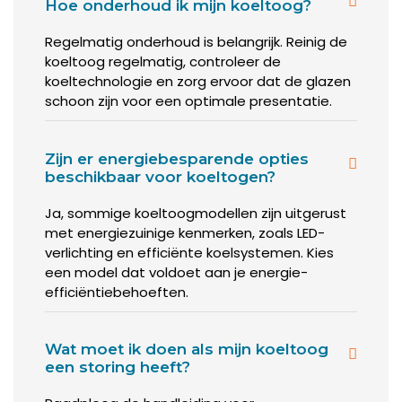
Hoe onderhoud ik mijn koeltoog?
Bij geforceerde koeling blijven uw producten heel goed op
Regelmatig onderhoud is belangrijk. Reinig de
temperatuur. Dat wil zeggen: als u het juiste formaat heeft,
koeltoog regelmatig, controleer de
en de juiste koelcapaciteit. Ook verbruikt een koeltoonbank
koeltechnologie en zorg ervoor dat de glazen
met geforceerde koeling normaal gesproken minder
schoon zijn voor een optimale presentatie.
energie dan een statische koeltoog.
Het nadeel van geforceerde koeling is dat uw onverpakte
Zijn er energiebesparende opties
producten snel(ler) kunnen uitdrogen. Er zijn gelukkig
beschikbaar voor koeltogen?
technieken om dit te voorkomen. Met name de duurdere
modellen zijn voorzien van deze systemen.
Ja, sommige koeltoogmodellen zijn uitgerust
met energiezuinige kenmerken, zoals LED-
verlichting en efficiënte koelsystemen. Kies
Een koeltoonbank met of
een model dat voldoet aan je energie-
efficiëntiebehoeften.
zonder plaatkoeling?
Plaatkoeling heeft grote voordelen. Met deze techniek
Wat moet ik doen als mijn koeltoog
blijven uw producten langer vers. Én ze drogen niet uit, met
een storing heeft?
name in combinatie met een ‘steunverdamper’.