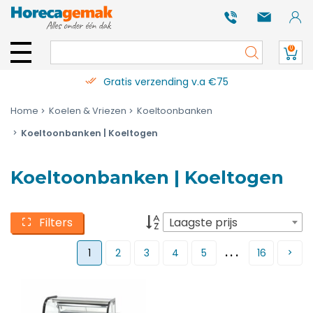
0
Gratis verzending v.a €75
Home
Koelen & Vriezen
Koeltoonbanken
Koeltoonbanken | Koeltogen
Koeltoonbanken | Koeltogen
Filters
Laagste prijs
...
1
2
3
4
5
16