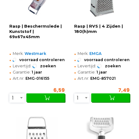
Rasp | Beschermslede |
Rasp | RVS | 4 Zijden |
Kunststof |
180(h)mm
69x67x45mm
•
•
Merk:
Westmark
Merk:
EMGA
•
•
voorraad controleren
voorraad controleren
•
•
Levertijd:
zoeken
Levertijd:
zoeken
•
•
Garantie:
1 jaar
Garantie:
1 jaar
•
•
Art.nr:
EMG-016155
Art.nr:
EMG-857021
6,59
7,49
1
1