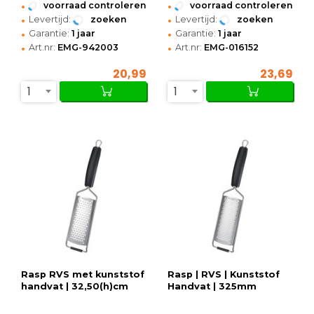
•
•
voorraad controleren
voorraad controleren
•
•
Levertijd:
zoeken
Levertijd:
zoeken
•
•
Garantie:
1 jaar
Garantie:
1 jaar
•
•
Art.nr:
EMG-942003
Art.nr:
EMG-016152
20,99
23,69
1
1
Rasp RVS met kunststof
Rasp | RVS | Kunststof
handvat | 32,50(h)cm
Handvat | 325mm