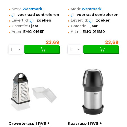
•
•
Merk:
Westmark
Merk:
Westmark
•
•
voorraad controleren
voorraad controleren
•
•
Levertijd:
zoeken
Levertijd:
zoeken
•
•
Garantie:
1 jaar
Garantie:
1 jaar
•
•
Art.nr:
EMG-016151
Art.nr:
EMG-016150
23,69
23,69
1
1
Groenterasp | RVS +
Kaasrasp | RVS +