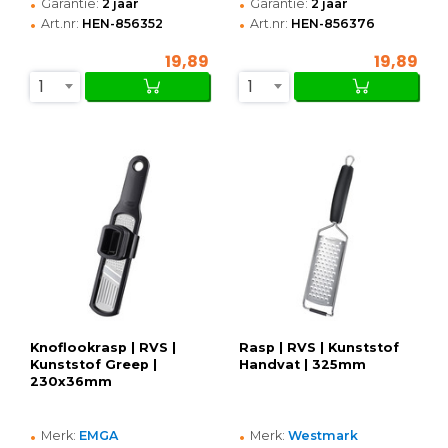
•
•
Garantie:
2 jaar
Garantie:
2 jaar
•
•
Art.nr:
HEN-856352
Art.nr:
HEN-856376
19,89
19,89
1
1
Knoflookrasp | RVS |
Rasp | RVS | Kunststof
Kunststof Greep |
Handvat | 325mm
230x36mm
•
•
Merk:
EMGA
Merk:
Westmark