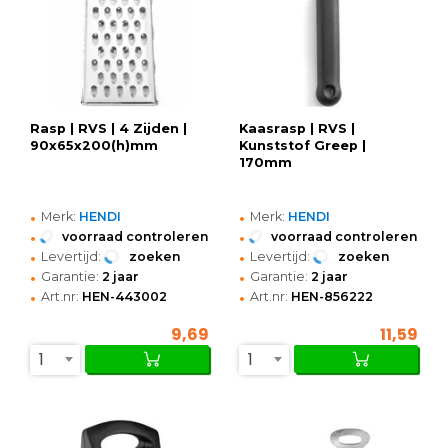
Rasp | RVS | 4 Zijden |
Kaasrasp | RVS |
90x65x200(h)mm
Kunststof Greep |
170mm
•
•
Merk:
HENDI
Merk:
HENDI
•
•
voorraad controleren
voorraad controleren
•
•
Levertijd:
zoeken
Levertijd:
zoeken
•
•
Garantie:
2 jaar
Garantie:
2 jaar
•
•
Art.nr:
HEN-443002
Art.nr:
HEN-856222
9,69
11,59
1
1