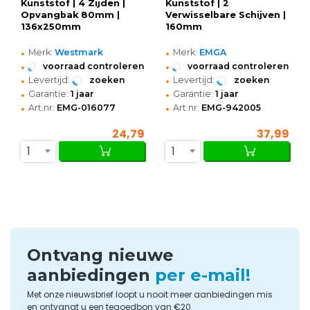
Kunststof | 4 Zijden |
Kunststof | 2
Opvangbak 80mm |
Verwisselbare Schijven |
136x250mm
160mm
•
•
Merk:
Westmark
Merk:
EMGA
•
•
voorraad controleren
voorraad controleren
•
•
Levertijd:
zoeken
Levertijd:
zoeken
•
•
Garantie:
1 jaar
Garantie:
1 jaar
•
•
Art.nr:
EMG-016077
Art.nr:
EMG-942005
24,79
37,99
1
1
Ontvang nieuwe
aanbiedingen
per e-mail!
Met onze nieuwsbrief loopt u nooit meer aanbiedingen mis
en ontvangt u een tegoedbon van €20