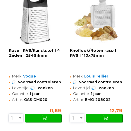
Rasp | RVS/Kunststof | 4
Knoflook/Noten rasp |
Zijden | 254(h)mm
RVS | 110x75mm
•
•
Merk:
Vogue
Merk:
Louis Tellier
•
•
voorraad controleren
voorraad controleren
•
•
Levertijd:
zoeken
Levertijd:
zoeken
•
•
Garantie:
1 jaar
Garantie:
1 jaar
•
•
Art.nr:
GAS-DM020
Art.nr:
EMG-208002
11,69
12,79
1
1