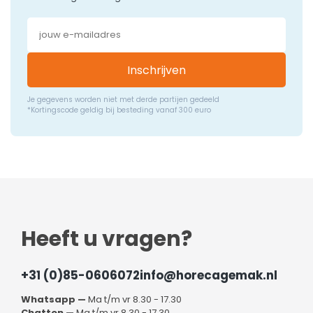
Inschrijven
Je gegevens worden niet met derde partijen gedeeld
*Kortingscode geldig bij besteding vanaf 300 euro
Heeft u vragen?
+31 (0)85-0606072
info@horecagemak.nl
Whatsapp —
Ma t/m vr 8.30 - 17.30
Chatten —
Ma t/m vr 8.30 - 17.30