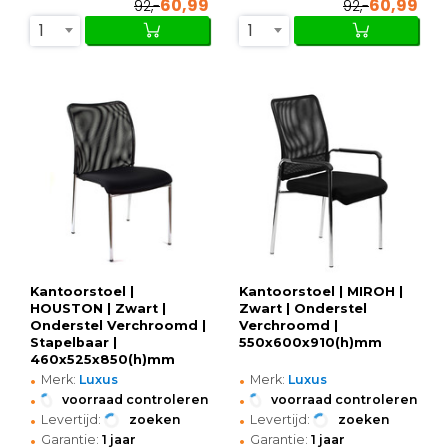
60,99
60,99
92,-
92,-
1
1
Kantoorstoel |
Kantoorstoel | MIROH |
HOUSTON | Zwart |
Zwart | Onderstel
Onderstel Verchroomd |
Verchroomd |
Stapelbaar |
550x600x910(h)mm
460x525x850(h)mm
•
•
Merk:
Luxus
Merk:
Luxus
•
•
voorraad controleren
voorraad controleren
•
•
Levertijd:
zoeken
Levertijd:
zoeken
•
•
Garantie:
1 jaar
Garantie:
1 jaar