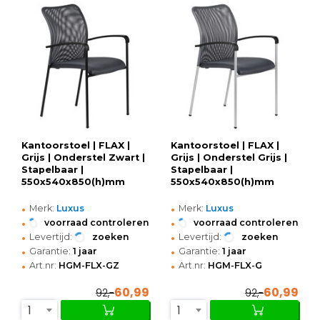
Kantoorstoel | FLAX |
Kantoorstoel | FLAX |
Grijs | Onderstel Zwart |
Grijs | Onderstel Grijs |
Stapelbaar |
Stapelbaar |
550x540x850(h)mm
550x540x850(h)mm
•
•
Merk:
Luxus
Merk:
Luxus
•
•
voorraad controleren
voorraad controleren
•
•
Levertijd:
zoeken
Levertijd:
zoeken
•
•
Garantie:
1 jaar
Garantie:
1 jaar
•
•
Art.nr:
HGM-FLX-GZ
Art.nr:
HGM-FLX-G
60,99
60,99
92,-
92,-
1
1