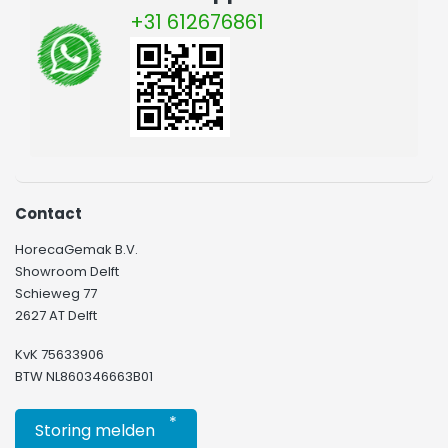
+31 612676861
Contact
HorecaGemak B.V.
Showroom Delft
Schieweg 77
2627 AT Delft
KvK 75633906
BTW NL860346663B01
*
Storing melden