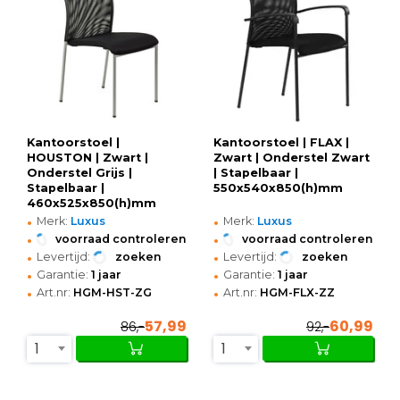
Kantoorstoel |
Kantoorstoel | FLAX |
HOUSTON | Zwart |
Zwart | Onderstel Zwart
Onderstel Grijs |
| Stapelbaar |
Stapelbaar |
550x540x850(h)mm
460x525x850(h)mm
•
•
Merk:
Luxus
Merk:
Luxus
•
•
voorraad controleren
voorraad controleren
•
•
Levertijd:
zoeken
Levertijd:
zoeken
•
•
Garantie:
1 jaar
Garantie:
1 jaar
•
•
Art.nr:
HGM-HST-ZG
Art.nr:
HGM-FLX-ZZ
57,99
60,99
86,-
92,-
1
1