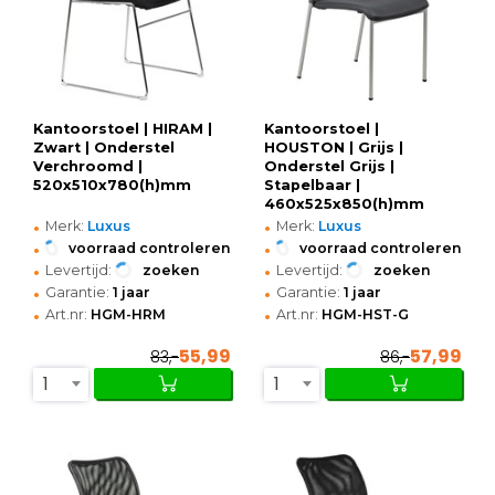
Kantoorstoel | HIRAM |
Kantoorstoel |
Zwart | Onderstel
HOUSTON | Grijs |
Verchroomd |
Onderstel Grijs |
520x510x780(h)mm
Stapelbaar |
460x525x850(h)mm
•
•
Merk:
Luxus
Merk:
Luxus
•
•
voorraad controleren
voorraad controleren
•
•
Levertijd:
zoeken
Levertijd:
zoeken
•
•
Garantie:
1 jaar
Garantie:
1 jaar
•
•
Art.nr:
HGM-HRM
Art.nr:
HGM-HST-G
55,99
57,99
83,-
86,-
1
1