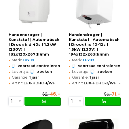
Handendroger |
Handendroger |
Kunststof | Automatisch
Kunststof | Automatisch
| Droogtijd 40s | 1.2kW
| Droogtijd 10-12s |
(230V) |
1.5kW (230V) |
182x120x267(h)mm
194x132x263(h)mm
•
•
Merk:
Luxus
Merk:
Luxus
•
•
voorraad controleren
voorraad controleren
•
•
Levertijd:
zoeken
Levertijd:
zoeken
•
•
Garantie:
1 jaar
Garantie:
1 jaar
•
•
Art.nr:
LUX-HDHO-1/WHT
Art.nr:
LUX-HDHO-2/WHT-V
46,-
71,-
62,-
95,-
1
1