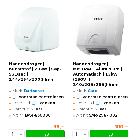
Handendroger |
Handendroger |
Kunststof | 2.1kW | Cap.
MISTRAL | Aluminium |
53L/sec |
Automatisch | 1.5kW
244x264x200(h)mm
(230V) |
240x208x268(h)mm
•
•
Merk:
Bartscher
Merk:
Saro
•
•
voorraad controleren
voorraad controleren
•
•
Levertijd:
zoeken
Levertijd:
zoeken
•
•
Garantie:
2 jaar
Garantie:
2 jaar
•
•
Art.nr:
BAR-850000
Art.nr:
SAR-298-1002
95,-
100,-
1
1