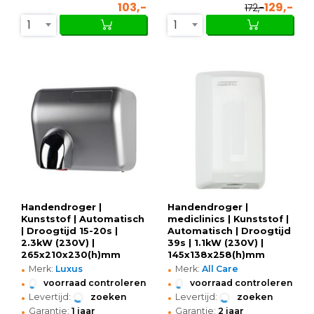
103,-
129,-
172,-
1
1
Handendroger |
Handendroger |
Kunststof | Automatisch
mediclinics | Kunststof |
| Droogtijd 15-20s |
Automatisch | Droogtijd
2.3kW (230V) |
39s | 1.1kW (230V) |
265x210x230(h)mm
145x138x258(h)mm
•
•
Merk:
Luxus
Merk:
All Care
•
•
voorraad controleren
voorraad controleren
•
•
Levertijd:
zoeken
Levertijd:
zoeken
•
•
Garantie:
1 jaar
Garantie:
2 jaar