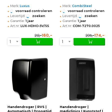
•
•
Merk:
Luxus
Merk:
CombiSteel
•
•
voorraad controleren
voorraad controleren
•
•
Levertijd:
zoeken
Levertijd:
zoeken
•
•
Garantie:
1 jaar
Garantie:
1 jaar
•
•
Art.nr:
LUX-HDHO-5V/SS
Art.nr:
COM-7270.0025
160,-
174,-
213,-
205,-
1
1
Handendroger | RVS |
Handendroger |
Automatisch | Droogtijd
mediclinics | Kunststof |