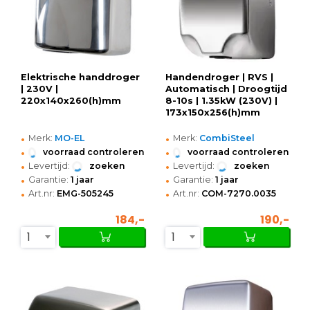
Elektrische handdroger
Handendroger | RVS |
| 230V |
Automatisch | Droogtijd
220x140x260(h)mm
8-10s | 1.35kW (230V) |
173x150x256(h)mm
•
•
Merk:
MO-EL
Merk:
CombiSteel
•
•
voorraad controleren
voorraad controleren
•
•
Levertijd:
zoeken
Levertijd:
zoeken
•
•
Garantie:
1 jaar
Garantie:
1 jaar
•
•
Art.nr:
EMG-505245
Art.nr:
COM-7270.0035
184,-
190,-
1
1