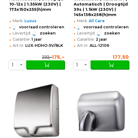
10-12s | 1.35kW (230V) |
Automatisch | Droogtijd
173x150x255(h)mm
39s | 1.1kW (230V) |
145x138x258(h)mm
•
•
Merk:
Luxus
Merk:
All Care
•
•
voorraad controleren
voorraad controleren
•
•
Levertijd:
zoeken
Levertijd:
zoeken
•
•
Garantie:
1 jaar
Garantie:
2 jaar
•
•
Art.nr:
LUX-HDHO-5V/BLK
Art.nr:
ALL-12106
175,-
177,50
233,-
1
1