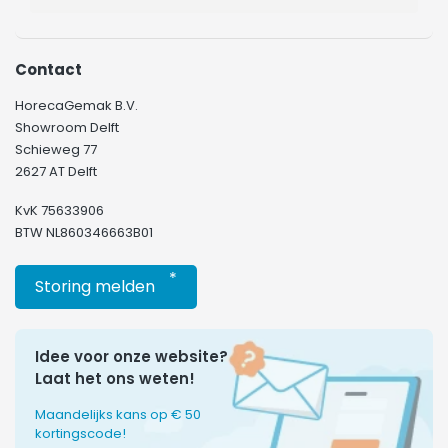
Contact
HorecaGemak B.V.
Showroom Delft
Schieweg 77
2627 AT Delft
KvK 75633906
BTW NL860346663B01
*
Storing melden
Idee voor onze website?
Laat het ons weten!
Maandelijks kans op € 50
kortingscode!