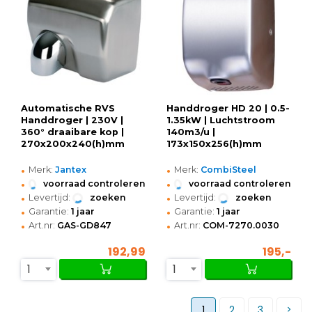
Automatische RVS
Handdroger HD 20 | 0.5-
Handdroger | 230V |
1.35kW | Luchtstroom
360° draaibare kop |
140m3/u |
270x200x240(h)mm
173x150x256(h)mm
•
•
Merk:
Jantex
Merk:
CombiSteel
•
•
voorraad controleren
voorraad controleren
•
•
Levertijd:
zoeken
Levertijd:
zoeken
•
•
Garantie:
1 jaar
Garantie:
1 jaar
•
•
Art.nr:
GAS-GD847
Art.nr:
COM-7270.0030
192,99
195,-
1
1
1
2
3