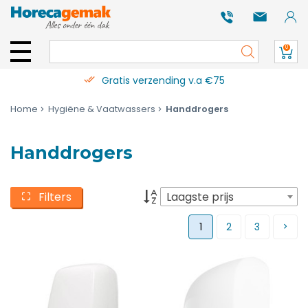
0
Gratis verzending v.a €75
Home
Hygiëne & Vaatwassers
Handdrogers
Handdrogers
Filters
Laagste prijs
1
2
3