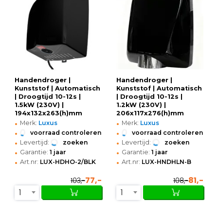
Handendroger |
Handendroger |
Kunststof | Automatisch
Kunststof | Automatisch
| Droogtijd 10-12s |
| Droogtijd 10-12s |
1.5kW (230V) |
1.2kW (230V) |
194x132x263(h)mm
206x117x276(h)mm
•
•
Merk:
Luxus
Merk:
Luxus
•
•
voorraad controleren
voorraad controleren
•
•
Levertijd:
zoeken
Levertijd:
zoeken
•
•
Garantie:
1 jaar
Garantie:
1 jaar
•
•
Art.nr:
LUX-HDHO-2/BLK
Art.nr:
LUX-HNDHLN-B
77,-
81,-
103,-
108,-
1
1