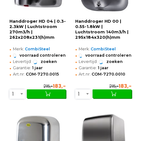
Handdroger HD 04 | 0.3-
Handdroger HD 00 |
2.3kW | Luchtstroom
0.55-1.8kW |
270m3/h |
Luchtstroom 140m3/h |
262x208x231(h)mm
295x184x320(h)mm
•
•
Merk:
CombiSteel
Merk:
CombiSteel
•
•
voorraad controleren
voorraad controleren
•
•
Levertijd:
zoeken
Levertijd:
zoeken
•
•
Garantie:
1 jaar
Garantie:
1 jaar
•
•
Art.nr:
COM-7270.0015
Art.nr:
COM-7270.0010
183,-
183,-
215,-
215,-
1
1