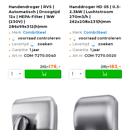
Handendroger | RVS |
Handdroger HD 05 | 0.3-
Automatisch | Droogtijd
2.3kW | Luchtstroom
12s | HEPA-Filter | 1kW
270m3/h |
(230V) |
262x208x231(h)mm
286x99x312(h)mm
•
•
Merk:
CombiSteel
Merk:
CombiSteel
•
•
voorraad controleren
voorraad controleren
•
•
Levertijd:
zoeken
Levertijd:
zoeken
•
•
Garantie:
1 jaar
Garantie:
1 jaar
•
•
Art.nr:
COM-7270.0040
Art.nr:
COM-7270.0020
179,-
183,-
210,-
215,-
1
1