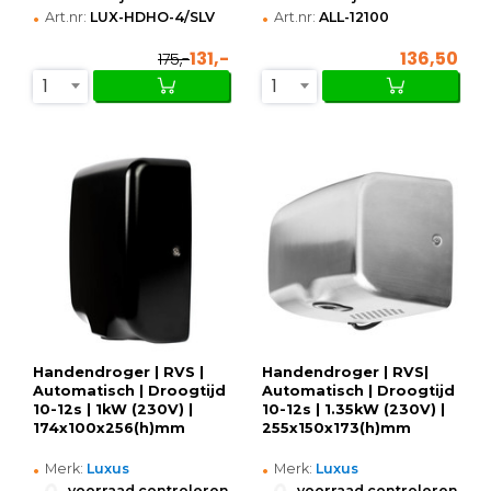
•
•
Art.nr:
LUX-HDHO-4/SLV
Art.nr:
ALL-12100
131,-
136,50
175,-
1
1
Handendroger | RVS |
Handendroger | RVS|
Automatisch | Droogtijd
Automatisch | Droogtijd
10-12s | 1kW (230V) |
10-12s | 1.35kW (230V) |
174x100x256(h)mm
255x150x173(h)mm
•
•
Merk:
Luxus
Merk:
Luxus
•
•
voorraad controleren
voorraad controleren