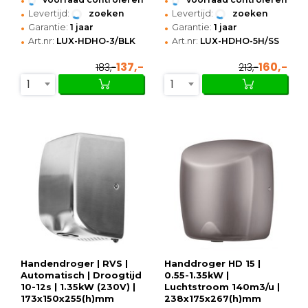
•
•
Levertijd:
zoeken
Levertijd:
zoeken
•
•
Garantie:
1 jaar
Garantie:
1 jaar
•
•
Art.nr:
LUX-HDHO-3/BLK
Art.nr:
LUX-HDHO-5H/SS
137,-
160,-
183,-
213,-
1
1
Handendroger | RVS |
Handdroger HD 15 |
Automatisch | Droogtijd
0.55-1.35kW |
10-12s | 1.35kW (230V) |
Luchtstroom 140m3/u |
173x150x255(h)mm
238x175x267(h)mm