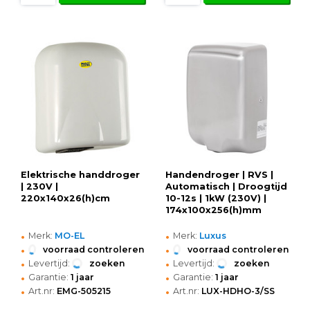
Elektrische handdroger
Handendroger | RVS |
| 230V |
Automatisch | Droogtijd
220x140x26(h)cm
10-12s | 1kW (230V) |
174x100x256(h)mm
•
•
Merk:
MO-EL
Merk:
Luxus
•
•
voorraad controleren
voorraad controleren
•
•
Levertijd:
zoeken
Levertijd:
zoeken
•
•
Garantie:
1 jaar
Garantie:
1 jaar
•
•
Art.nr:
EMG-505215
Art.nr:
LUX-HDHO-3/SS