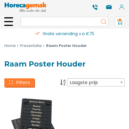
0
Gratis verzending v.a €75
Home
Presentatie
Raam Poster Houder
Raam Poster Houder
Filters
Laagste prijs