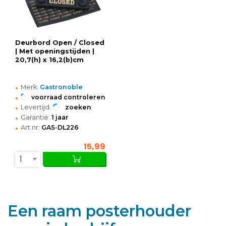
Deurbord Open / Closed
| Met openingstijden |
20,7(h) x 16,2(b)cm
•
Merk:
Gastronoble
•
voorraad controleren
•
Levertijd:
zoeken
•
Garantie:
1 jaar
•
Art.nr:
GAS-DL226
15,99
1
Een raam posterhouder