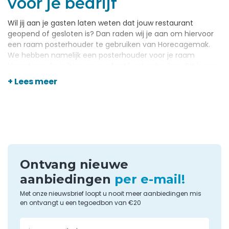
voor je bedrijf
Wil jij aan je gasten laten weten dat jouw restaurant
geopend of gesloten is? Dan raden wij je aan om hiervoor
een raam posterhouder te gebruiken van Horecagemak.
We hebben namelijk een posterhouder voor je raam
klaarstaan die je hiervoor perfect kunt gebruiken. Dit is een
bord dat de dagen van de week weergeeft, waarbij je
+ Lees meer
eenvoudig zelf de tijden kunt bepalen die worden
weergegeven. Deze tijden worden weergegeven met een
klassieke, goudkleurige look, met een professionele
uitstraling. Dankzij het kleurcontrast is deze posterhouder
voor de horeca ook nog eens zeer goed leesbaar.
Een posterhouder voor de
Ontvang nieuwe
horeca gebruiken
aanbiedingen
per e-mail!
Met een goede raam posterhouder weten je gasten
Met onze nieuwsbrief loopt u nooit meer aanbiedingen mis
en ontvangt u een tegoedbon van €20
meteen of je restaurant geopend is of niet. Ze zien dan ook
wat je openingstijden zijn. Deze posterhouder voor je raam
is een van de vele topproducten die wij voor je verkopen.