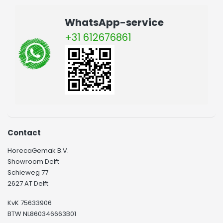
uitgebreide informatie voor je klaarstaan elders op deze
website.
WhatsApp-service
+31 612676861
Contact
HorecaGemak B.V.
Showroom Delft
Schieweg 77
2627 AT Delft
KvK 75633906
BTW NL860346663B01